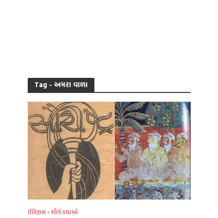
Tag - અમરા વાળા
ઈતિહાસ
શૌર્ય કથાઓ
•