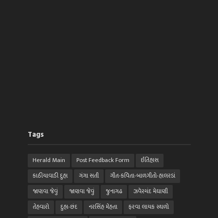
Tags
Herald Main
Post Feedback Form
ઈતિહાસ
કાઠીયાવાડી દુહા
ગંગા સતી
ગીત-કવિતા-બાળગીતો-હાલરડાં
જાણવા જેવું
જાણવા જેવું
જુનાગઢ
ઝવેરચંદ મેઘાણી
તેહવારો
દુહા-છંદ
નરસિંહ મેહતા
ફરવા લાયક સ્થળો