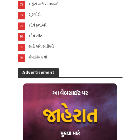
શહેરો અને ગામડાઓ
73
શુરવીરો
39
શૌર્ય કથાઓ
39
શૌર્ય ગીત
36
સંતો અને સતીઓ
50
સેવાકીય કર્યો
19
Advertisement