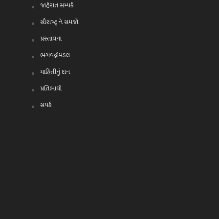
જાહેરાત સમ્પર્ક
સૌરાષ્ટ્ર ને સમજો
પ્રસ્તાવના
ભગવદ્ગોમંડલ
માહિતીનું દાન
પ્રતિભાવો
સંપર્ક