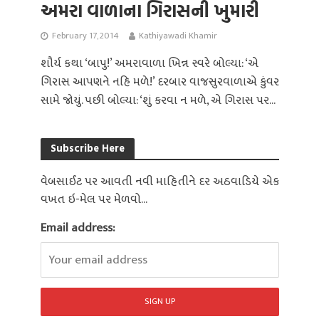
અમરા વાળાના ગિરાસની ખુમારી
February 17, 2014
Kathiyawadi Khamir
શૌર્ય કથા ‘બાપુ!’ અમરાવાળા ખિન્ન સ્વરે બોલ્યા: ‘એ
ગિરાસ આપણને નહિ મળે!’ દરબાર વાજસુરવાળાએ કુંવર
સામે જોયું. પછી બોલ્યા: ‘શું કરવા ન મળે, એ ગિરાસ પર...
Subscribe Here
વેબસાઈટ પર આવતી નવી માહિતીને દર અઠવાડિયે એક
વખત ઇ-મેલ પર મેળવો...
Email address: