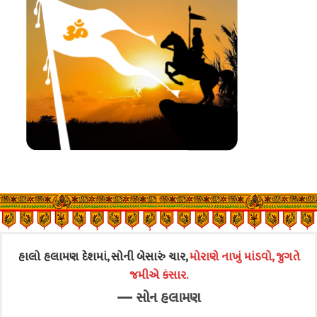
હાલો હલામણ દેશમાં, સોની બેસારું ચાર,
મોરાણે નાખું માંડવો, જુગતે
જમીએ કંસાર.
—
સોન હલામણ