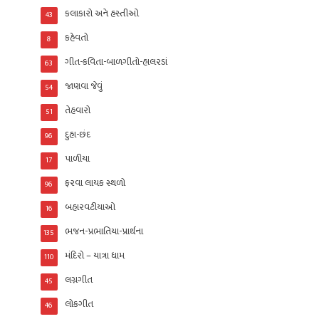
કલાકારો અને હસ્તીઓ
43
કહેવતો
8
ગીત-કવિતા-બાળગીતો-હાલરડાં
63
જાણવા જેવું
54
તેહવારો
51
દુહા-છંદ
96
પાળીયા
17
ફરવા લાયક સ્થળો
96
બહારવટીયાઓ
16
ભજન-પ્રભાતિયા-પ્રાર્થના
135
મંદિરો – યાત્રા ધામ
110
લગ્નગીત
45
લોકગીત
46