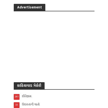
Advertisement
કાઠિયાવાડ ગેલેરી
ઈતિહાસ
261
ઉદારતાની વાતો
33