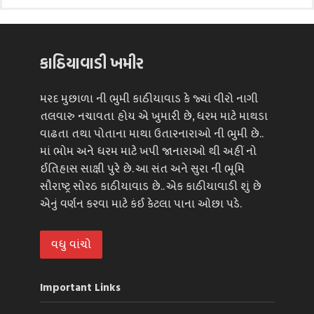
કાઠિયાવાડી ખમીર
મરદ મુછાળા ની ભુમી કાઠીયાવાડ કે જ્યાં વીરો નાગી
તલવારુ નચાવતા હોય એ ખુમારી છે, ધરમ માટે માથડા
વાઢતા તથા પોતાના માથા ઉતારનારાઓ ની ભુમી છે..
માં ભોમ અને ધરમ માટે ખપી જાનારાઓ થી અહીં નો
ઈતિહાસ સાક્ષી પુરે છે. આ સંત અને સુરા ની ભૂમિ
સૌરાષ્ટ્ર સોરઠ કાઠીયાવાડ છે.. એક કાઠીયાવાડી શું છે
એનું વર્ણન કરવા માટે કંઈ કેટલા પાના ઓછા પડે.
વધુ વાંચો
Important Links