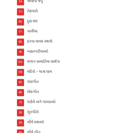
જાણવા જેવું
54
તેહવારો
51
દુહા-છંદ
96
પાળીયા
17
ફરવા લાયક સ્થળો
96
બહારવટીયાઓ
16
ભજન-પ્રભાતિયા-પ્રાર્થના
135
મંદિરો – યાત્રા ધામ
110
લગ્નગીત
45
લોકગીત
46
શહેરો અને ગામડાઓ
73
શુરવીરો
39
શૌર્ય કથાઓ
39
શૌર્ય ગીત
36