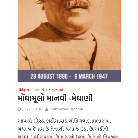
ઈતિહાસ
કલાકારો અને હસ્તીઓ
•
મોંઘામૂલો માનવી -મેઘાણી
July 8, 2014
Kathiyawadi Khamir
આપણો સોરઠ, કાઠીયાવાડ, ગોહિલવાડ, હાલાર આ
બધા જ દેખાય છે તેનાથી ઘણા જ ઉંડા છે. અહીંની
ધરામાં ખમીર પાક્યું છે. શુરાઓ ઉગ્યા છે, સંતો નિપજ્યા