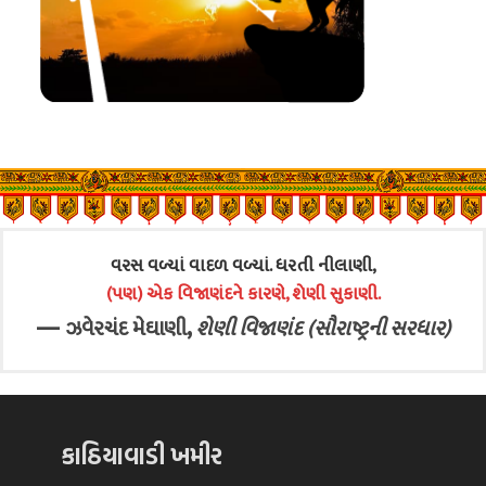
વરસ વળ્યાં વાદળ વળ્યાં. ધરતી નીલાણી,
(પણ) એક વિજાણંદને કારણે, શેણી સુકાણી.
—
,
ઝવેરચંદ મેઘાણી
શેણી વિજાણંદ (સૌરાષ્ટ્રની સરધાર)
કાઠિયાવાડી ખમીર