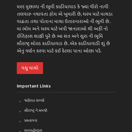
મરદ મુછાળા ની ભુમી કાઠીયાવાડ કે જ્યાં વીરો નાગી
તલવારુ નચાવતા હોય એ ખુમારી છે, ધરમ માટે માથડા
વાઢતા તથા પોતાના માથા ઉતારનારાઓ ની ભુમી છે..
માં ભોમ અને ધરમ માટે ખપી જાનારાઓ થી અહીં નો
ઈતિહાસ સાક્ષી પુરે છે. આ સંત અને સુરા ની ભૂમિ
સૌરાષ્ટ્ર સોરઠ કાઠીયાવાડ છે.. એક કાઠીયાવાડી શું છે
એનું વર્ણન કરવા માટે કંઈ કેટલા પાના ઓછા પડે.
વધુ વાંચો
Important Links
જાહેરાત સમ્પર્ક
સૌરાષ્ટ્ર ને સમજો
પ્રસ્તાવના
ભગવદ્ગોમંડલ