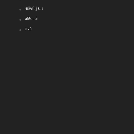
માહિતીનું દાન
પ્રતિભાવો
સંપર્ક