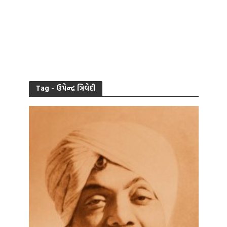
Tag - ઉપેન્દ્ર ત્રિવેદી