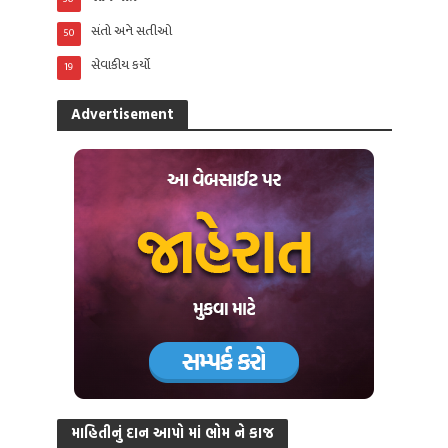
સંતો અને સતીઓ
50
સેવાકીય કર્યો
19
Advertisement
માહિતીનું દાન આપો માં ભોમ ને કાજ