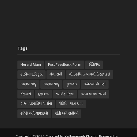
Tags
Herald Main
Post Feedback Form
ઈતિહાસ
કાઠીયાવાડી દુહા
ગંગા સતી
ગીત-કવિતા-બાળગીતો-હાલરડાં
જાણવા જેવું
જાણવા જેવું
જુનાગઢ
ઝવેરચંદ મેઘાણી
તેહવારો
દુહા-છંદ
નરસિંહ મેહતા
ફરવા લાયક સ્થળો
ભજન-પ્રભાતિયા-પ્રાર્થના
મંદિરો - યાત્રા ધામ
શહેરો અને ગામડાઓ
સંતો અને સતીઓ
Copyright © 2026. Created by Kathiyawadi Khamir. Powered by