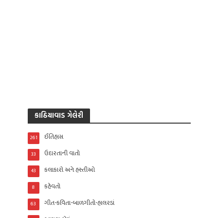
કાઠિયાવાડ ગેલેરી
ઈતિહાસ
261
ઉદારતાની વાતો
33
કલાકારો અને હસ્તીઓ
43
કહેવતો
8
ગીત-કવિતા-બાળગીતો-હાલરડાં
63