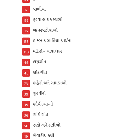
પાળીયા
17
ફરવા લાયક સ્થળો
96
બહારવટીયાઓ
16
ભજન-પ્રભાતિયા-પ્રાર્થના
135
મંદિરો – યાત્રા ધામ
110
લગ્નગીત
45
લોકગીત
46
શહેરો અને ગામડાઓ
73
શુરવીરો
39
શૌર્ય કથાઓ
39
શૌર્ય ગીત
36
સંતો અને સતીઓ
50
સેવાકીય કર્યો
19