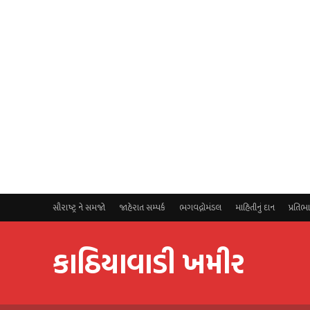
સૌરાષ્ટ્ર ને સમજો
જાહેરાત સમ્પર્ક
ભગવદ્ગોમંડલ
માહિતીનું દાન
પ્રતિભ
કાઠિયાવાડી ખમીર