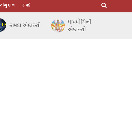
તીનું દાન
સંપર્ક
પાપમોચિની
કામદા એકાદશી
એકાદશી