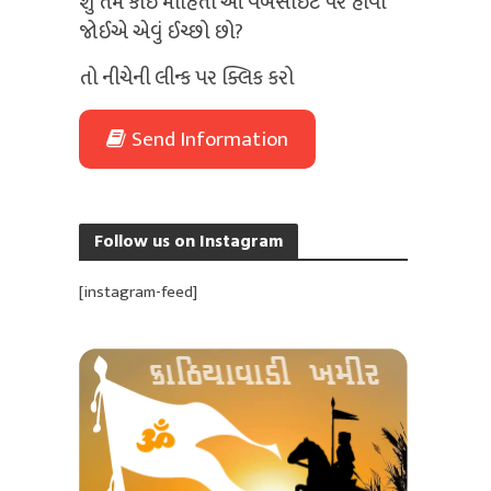
શું તમે કોઈ માહિતી આ વેબસાઈટ પર હોવી
જોઈએ એવું ઈચ્છો છો?
તો નીચેની લીન્ક પર ક્લિક કરો
Send Information
Follow us on Instagram
[instagram-feed]