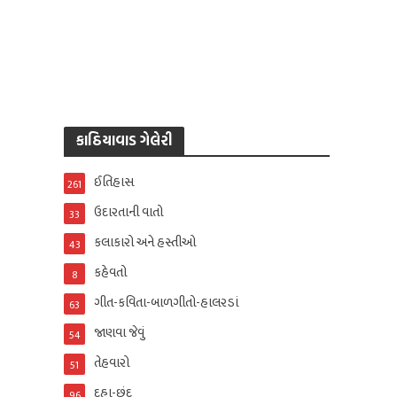
કાઠિયાવાડ ગેલેરી
ઈતિહાસ
261
ઉદારતાની વાતો
33
કલાકારો અને હસ્તીઓ
43
કહેવતો
8
ગીત-કવિતા-બાળગીતો-હાલરડાં
63
જાણવા જેવું
54
તેહવારો
51
દુહા-છંદ
96