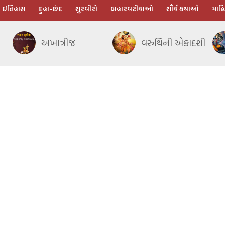
ઈતિહાસ
દુહા-છંદ
શુરવીરો
બહારવટીયાઓ
શૌર્ય કથાઓ
માહિ
અખાત્રીજ
વરુથિની એકાદશી