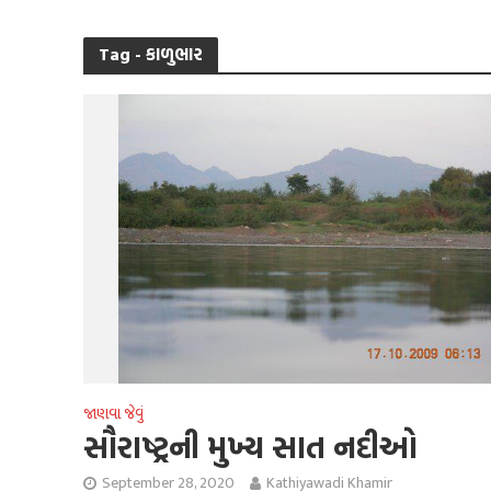
Tag - કાળુભાર
જાણવા જેવું
સૌરાષ્ટ્રની મુખ્ય સાત નદીઓ
September 28, 2020
Kathiyawadi Khamir