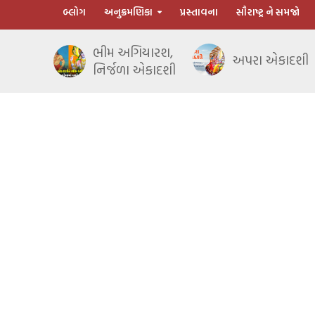
બ્લોગ
અનુક્રમણિકા
પ્રસ્તાવના
સૌરાષ્ટ્ર ને સમજો
ભીમ અગિયારશ,
અપરા એકાદશી
નિર્જળા એકાદશી