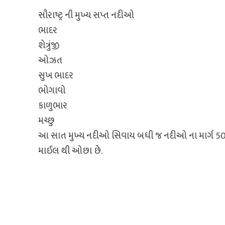
સૌરાષ્ટ્ર ની મુખ્ય સપ્ત નદીઓ
ભાદર
શેત્રુંજી
ઓઝત
સુખ ભાદર
ભોગાવો
કાળુભાર
મચ્છુ
આ સાત મુખ્ય નદીઓ સિવાય બધી જ નદીઓ ના માર્ગ 5
માઈલ થી ઓછા છે.