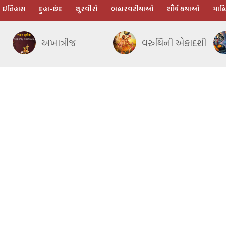
ઈતિહાસ
દુહા-છંદ
શુરવીરો
બહારવટીયાઓ
શૌર્ય કથાઓ
માહિ
અખાત્રીજ
વરુથિની એકાદશી