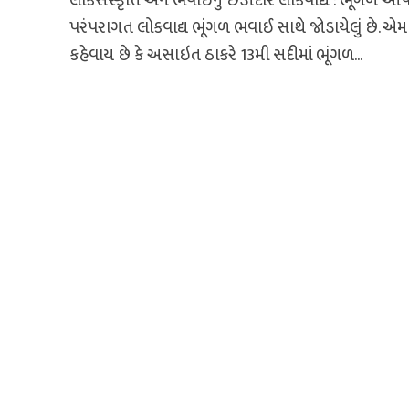
લોકસંસ્કૃતિ અને ભવાઈનું છડીદાર લોકવાદ્ય : ભૂંગળ આપ
પરંપરાગત લોકવાદ્ય ભૂંગળ ભવાઈ સાથે જોડાયેલું છે. એમ
કહેવાય છે કે અસાઇત ઠાકરે 13મી સદીમાં ભૂંગળ...