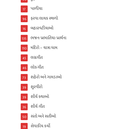
પાળીયા
17
ફરવા લાયક સ્થળો
96
બહારવટીયાઓ
16
ભજન-પ્રભાતિયા-પ્રાર્થના
135
મંદિરો – યાત્રા ધામ
110
લગ્નગીત
45
લોકગીત
46
શહેરો અને ગામડાઓ
73
શુરવીરો
39
શૌર્ય કથાઓ
39
શૌર્ય ગીત
36
સંતો અને સતીઓ
50
સેવાકીય કર્યો
19