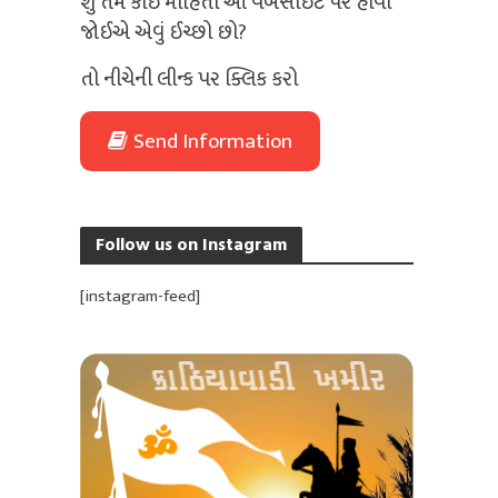
શું તમે કોઈ માહિતી આ વેબસાઈટ પર હોવી
જોઈએ એવું ઈચ્છો છો?
તો નીચેની લીન્ક પર ક્લિક કરો
Send Information
Follow us on Instagram
[instagram-feed]