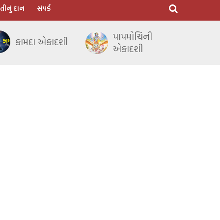
તીનું દાન
સંપર્ક
પાપમોચિની
કામદા એકાદશી
એકાદશી