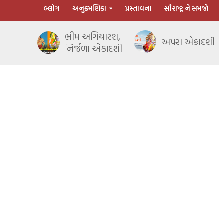
બ્લોગ
અનુક્રમણિકા
પ્રસ્તાવના
સૌરાષ્ટ્ર ને સમજો
ભીમ અગિયારશ,
અપરા એકાદશી
નિર્જળા એકાદશી