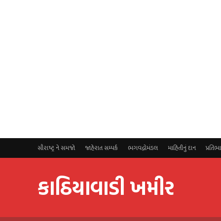
સૌરાષ્ટ્ર ને સમજો
જાહેરાત સમ્પર્ક
ભગવદ્ગોમંડલ
માહિતીનું દાન
પ્રતિભ
કાઠિયાવાડી ખમીર