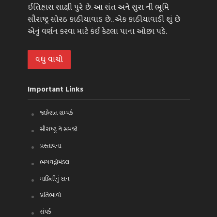
ઈતિહાસ સાક્ષી પુરે છે. આ સંત અને સુરા ની ભૂમિ
સૌરાષ્ટ્ર સોરઠ કાઠીયાવાડ છે.. એક કાઠીયાવાડી શું છે
એનું વર્ણન કરવા માટે કંઈ કેટલા પાના ઓછા પડે.
વધુ વાંચો
Important Links
જાહેરાત સમ્પર્ક
સૌરાષ્ટ્ર ને સમજો
પ્રસ્તાવના
ભગવદ્ગોમંડલ
માહિતીનું દાન
પ્રતિભાવો
સંપર્ક