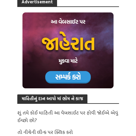
Advertisement
માહિતીનું દાન આપો માં ભોમ ને કાજ
શું તમે કોઈ માહિતી આ વેબસાઈટ પર હોવી જોઈએ એવું
ઈચ્છો છો?
તો નીચેની લીન્ક પર ક્લિક કરો