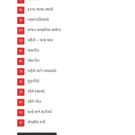
ફરવા લાયક સ્થળો
96
બહારવટીયાઓ
16
ભજન-પ્રભાતિયા-પ્રાર્થના
135
મંદિરો – યાત્રા ધામ
110
લગ્નગીત
45
લોકગીત
46
શહેરો અને ગામડાઓ
73
શુરવીરો
39
શૌર્ય કથાઓ
39
શૌર્ય ગીત
36
સંતો અને સતીઓ
50
સેવાકીય કર્યો
19