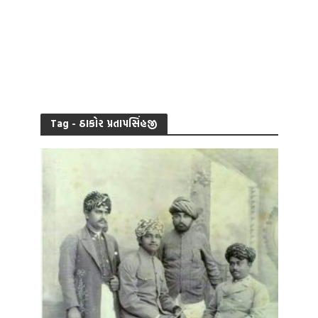
Tag - ઠાકોર પ્રતાપસિંહજી