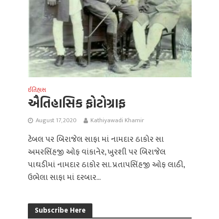
ઈતિહાસ
ઐતિહાસિક ફોટોગ્રાફ
August 17, 2020
Kathiyawadi Khamir
ટેબલ પર બિરાજેલ સાફા માં નામદાર ઠાકોર સા
અમરસિંહજી ઓફ વાંકાનેર, ખુરશી પર બિરાજેલ
પાઘડીમાં નામદાર ઠાકોર સા. પ્રતાપસિંહજી ઓફ લાઠી,
ઉભેલા સાફા માં દરબાર...
Subscribe Here