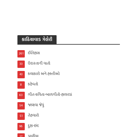
કાઠિયાવાડ ગેલેરી
ઈતિહાસ
261
ઉદારતાની વાતો
33
કલાકારો અને હસ્તીઓ
43
કહેવતો
8
ગીત-કવિતા-બાળગીતો-હાલરડાં
63
જાણવા જેવું
54
તેહવારો
51
દુહા-છંદ
96
પાળીયા
17