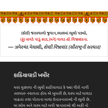
(કોઈ) જંતરવાળો જુવાન, ભાલમાં ભૂલો પડ્યો,
(હું) સગડે પાંડું સાદ, (મને) વાવડ દ્યો વિજાણંદના.
—
,
ઝવેરચંદ મેઘાણી
શેણી વિજાણંદ (સૌરાષ્ટ્રની સરધાર)
કાઠિયાવાડી ખમીર
મરદ મુછાળા ની ભુમી કાઠીયાવાડ કે જ્યાં વીરો નાગી
તલવારુ નચાવતા હોય એ ખુમારી છે, ધરમ માટે માથડા
વાઢતા તથા પોતાના માથા ઉતારનારાઓ ની ભુમી છે..
માં ભોમ અને ધરમ માટે ખપી જાનારાઓ થી અહીં નો