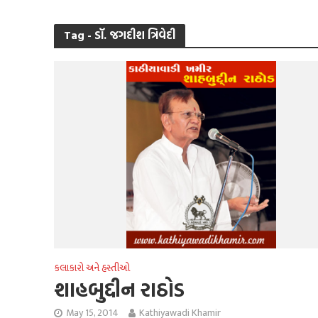
Tag - ડૉ. જગદીશ ત્રિવેદી
કલાકારો અને હસ્તીઓ
શાહબુદ્દીન રાઠોડ
May 15, 2014
Kathiyawadi Khamir