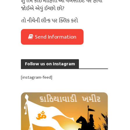
શું તમે કોઈ માહિતી આ વેબસાઈટ પર હોવી
જોઈએ એવું ઈચ્છો છો?
તો નીચેની લીન્ક પર ક્લિક કરો
Send Information
Follow us on Instagram
[instagram-feed]