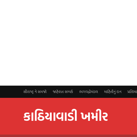
સૌરાષ્ટ્ર ને સમજો
જાહેરાત સમ્પર્ક
ભગવદ્ગોમંડલ
માહિતીનું દાન
પ્રતિભ
કાઠિયાવાડી ખમીર