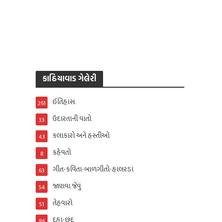
કાઠિયાવાડ ગેલેરી
ઈતિહાસ
261
ઉદારતાની વાતો
33
કલાકારો અને હસ્તીઓ
43
કહેવતો
8
ગીત-કવિતા-બાળગીતો-હાલરડાં
63
જાણવા જેવું
54
તેહવારો
51
દુહા-છંદ
96