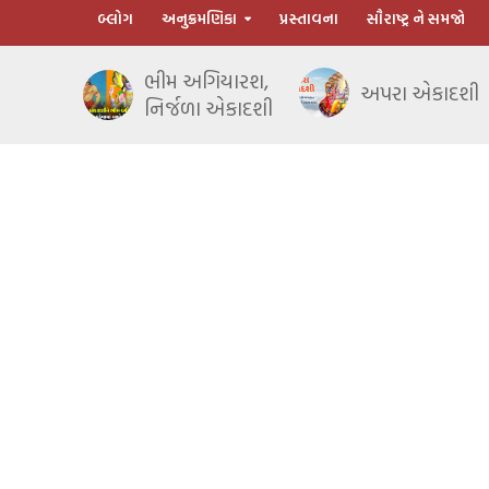
બ્લોગ
અનુક્રમણિકા
પ્રસ્તાવના
સૌરાષ્ટ્ર ને સમજો
ભીમ અગિયારશ,
અપરા એકાદશી
નિર્જળા એકાદશી