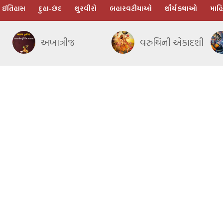
ઈતિહાસ
દુહા-છંદ
શુરવીરો
બહારવટીયાઓ
શૌર્ય કથાઓ
માહિ
અખાત્રીજ
વરુથિની એકાદશી