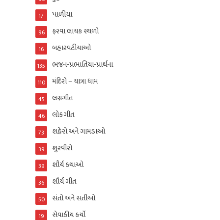
પાળીયા
17
ફરવા લાયક સ્થળો
96
બહારવટીયાઓ
16
ભજન-પ્રભાતિયા-પ્રાર્થના
135
મંદિરો – યાત્રા ધામ
110
લગ્નગીત
45
લોકગીત
46
શહેરો અને ગામડાઓ
73
શુરવીરો
39
શૌર્ય કથાઓ
39
શૌર્ય ગીત
36
સંતો અને સતીઓ
50
સેવાકીય કર્યો
19