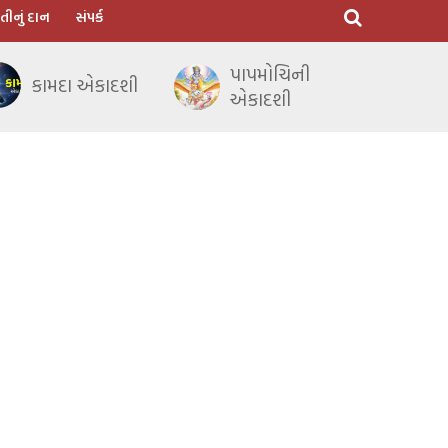
તીનું દાન
સંપર્ક
પાપમોચિની
કામદા એકાદશી
એકાદશી