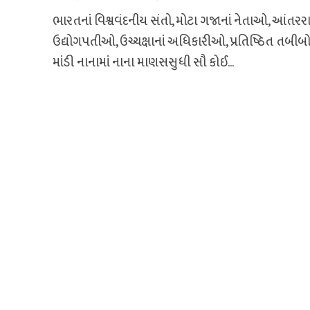
ભારતનાં વિશ્વવંદનીય સંતો, મોટા ગજાનાં નેતાઓ, આંતરરાષ્
ઉદ્યોગપતીઓ, ઉચ્ચક્ષાનાં અધિકારીઓ, પ્રતિષ્ઠિત તબીબ
માંડી નાનામાં નાના માણસસુધી સૌ કોઈ...