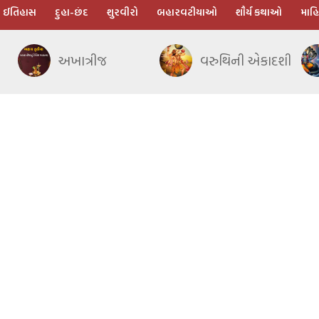
ઈતિહાસ
દુહા-છંદ
શુરવીરો
બહારવટીયાઓ
શૌર્ય કથાઓ
માહિ
અખાત્રીજ
વરુથિની એકાદશી