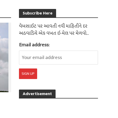
Subscribe Here
વેબસાઈટ પર આવતી નવી માહિતીને દર
અઠવાડિયે એક વખત ઇ-મેલ પર મેળવો...
Email address:
Advertisement