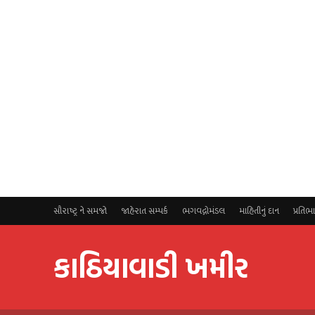
સૌરાષ્ટ્ર ને સમજો
જાહેરાત સમ્પર્ક
ભગવદ્ગોમંડલ
માહિતીનું દાન
પ્રતિભ
કાઠિયાવાડી ખમીર