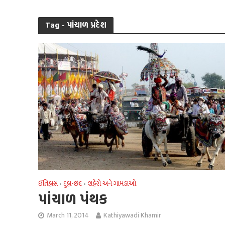
Tag - પાંચાળ પ્રદેશ
ઈતિહાસ
દુહા-છંદ
શહેરો અને ગામડાઓ
•
•
પાંચાળ પંથક
March 11, 2014
Kathiyawadi Khamir