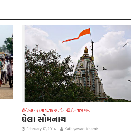
ઈતિહાસ
ફરવા લાયક સ્થળો
મંદિરો - યાત્રા ધામ
•
•
ઘેલા સોમનાથ
February 17, 2014
Kathiyawadi Khamir