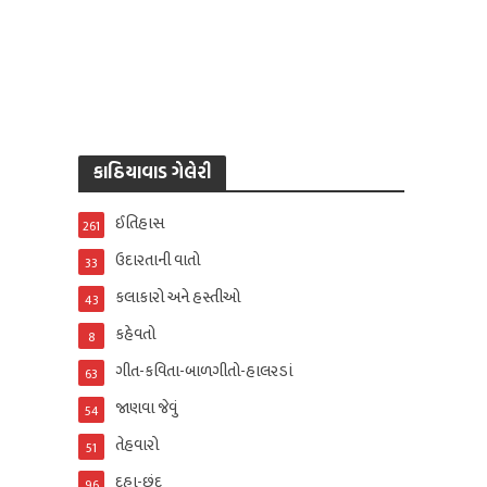
કાઠિયાવાડ ગેલેરી
ઈતિહાસ
261
ઉદારતાની વાતો
33
કલાકારો અને હસ્તીઓ
43
કહેવતો
8
ગીત-કવિતા-બાળગીતો-હાલરડાં
63
જાણવા જેવું
54
તેહવારો
51
દુહા-છંદ
96