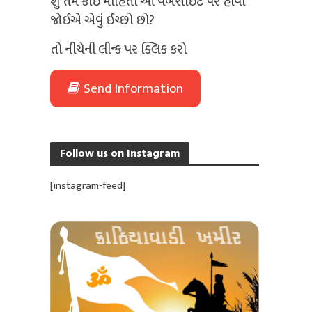
શું તમે કોઈ માહિતી આ વેબસાઈટ પર હોવી
જોઈએ એવું ઈચ્છો છો?
તો નીચેની લીન્ક પર ક્લિક કરો
Send Information
Follow us on Instagram
[instagram-feed]