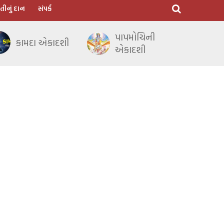
તીનું દાન
સંપર્ક
પાપમોચિની
કામદા એકાદશી
એકાદશી