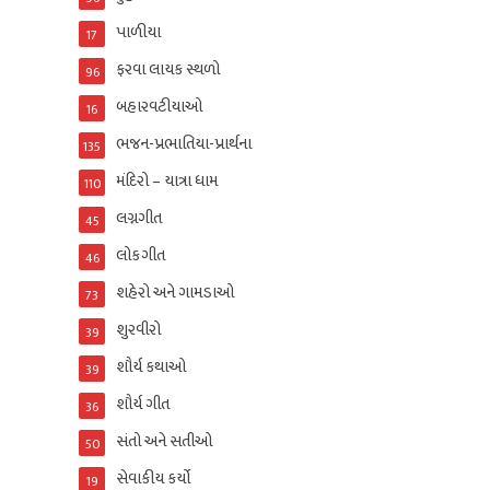
પાળીયા
17
ફરવા લાયક સ્થળો
96
બહારવટીયાઓ
16
ભજન-પ્રભાતિયા-પ્રાર્થના
135
મંદિરો – યાત્રા ધામ
110
લગ્નગીત
45
લોકગીત
46
શહેરો અને ગામડાઓ
73
શુરવીરો
39
શૌર્ય કથાઓ
39
શૌર્ય ગીત
36
સંતો અને સતીઓ
50
સેવાકીય કર્યો
19