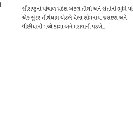
ી
સૌરાષ્ટ્રનો પાંચાળ પ્રદેશ એટલે તીર્થો અને સંતોની ભુમિ. પા
એક સુંદર તીર્થધામ એટલે ધેલા સોમનાથ. જસદણ અને
વીંછીયાની વચ્ચે ઠાંગા અને મદાવાની પડખે...