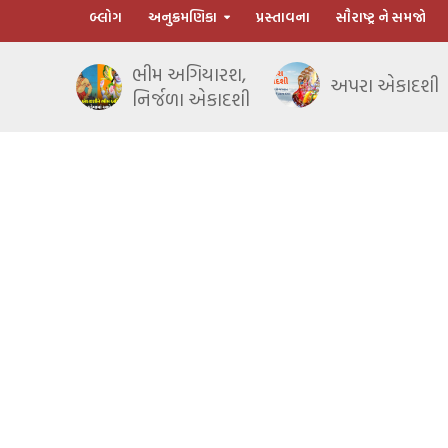
બ્લોગ
અનુક્રમણિકા
પ્રસ્તાવના
સૌરાષ્ટ્ર ને સમજો
ભીમ અગિયારશ,
અપરા એકાદશી
નિર્જળા એકાદશી