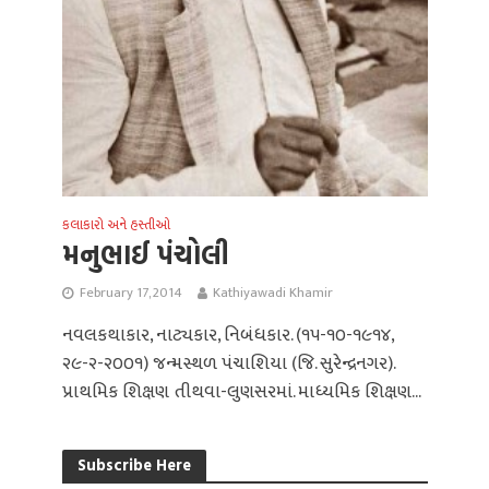
કલાકારો અને હસ્તીઓ
મનુભાઈ પંચોલી
February 17, 2014
Kathiyawadi Khamir
નવલકથાકાર, નાટ્યકાર, નિબંધકાર. (૧૫-૧૦-૧૯૧૪,
૨૯-૨-૨૦૦૧) જન્મસ્થળ પંચાશિયા (જિ. સુરેન્દ્રનગર).
પ્રાથમિક શિક્ષણ તીથવા-લુણસરમાં. માધ્યમિક શિક્ષણ...
Subscribe Here