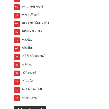
ફરવા લાયક સ્થળો
96
બહારવટીયાઓ
16
ભજન-પ્રભાતિયા-પ્રાર્થના
135
મંદિરો – યાત્રા ધામ
110
લગ્નગીત
45
લોકગીત
46
શહેરો અને ગામડાઓ
73
શુરવીરો
39
શૌર્ય કથાઓ
39
શૌર્ય ગીત
36
સંતો અને સતીઓ
50
સેવાકીય કર્યો
19