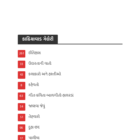
કાઠિયાવાડ ગેલેરી
ઈતિહાસ
261
ઉદારતાની વાતો
33
કલાકારો અને હસ્તીઓ
43
કહેવતો
8
ગીત-કવિતા-બાળગીતો-હાલરડાં
63
જાણવા જેવું
54
તેહવારો
51
દુહા-છંદ
96
પાળીયા
17