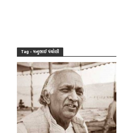
Tag - મનુભાઈ પંચોલી