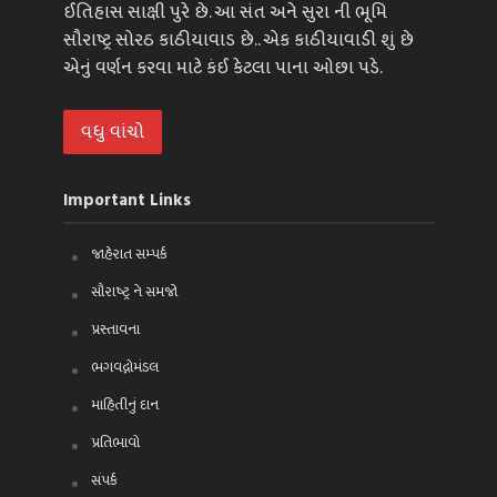
ઈતિહાસ સાક્ષી પુરે છે. આ સંત અને સુરા ની ભૂમિ
સૌરાષ્ટ્ર સોરઠ કાઠીયાવાડ છે.. એક કાઠીયાવાડી શું છે
એનું વર્ણન કરવા માટે કંઈ કેટલા પાના ઓછા પડે.
વધુ વાંચો
Important Links
જાહેરાત સમ્પર્ક
સૌરાષ્ટ્ર ને સમજો
પ્રસ્તાવના
ભગવદ્ગોમંડલ
માહિતીનું દાન
પ્રતિભાવો
સંપર્ક