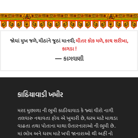
જોયાં મુખ જળે, મીઠાંને જૂઠાં માનવી;
મીતર કોક મળે, કાચ સરીખા,
કાગડા !
—
કાગવાણી
કાઠિયાવાડી ખમીર
મરદ મુછાળા ની ભુમી કાઠીયાવાડ કે જ્યાં વીરો નાગી
તલવારુ નચાવતા હોય એ ખુમારી છે, ધરમ માટે માથડા
વાઢતા તથા પોતાના માથા ઉતારનારાઓ ની ભુમી છે..
માં ભોમ અને ધરમ માટે ખપી જાનારાઓ થી અહીં નો