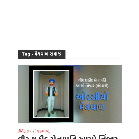
Tag - મેઘવાળ સમાજ
ઈતિહાસ
શૌર્ય કથાઓ
•