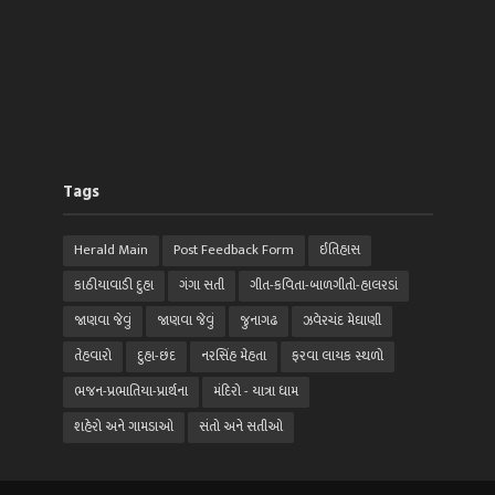
Tags
Herald Main
Post Feedback Form
ઈતિહાસ
કાઠીયાવાડી દુહા
ગંગા સતી
ગીત-કવિતા-બાળગીતો-હાલરડાં
જાણવા જેવું
જાણવા જેવું
જુનાગઢ
ઝવેરચંદ મેઘાણી
તેહવારો
દુહા-છંદ
નરસિંહ મેહતા
ફરવા લાયક સ્થળો
ભજન-પ્રભાતિયા-પ્રાર્થના
મંદિરો - યાત્રા ધામ
શહેરો અને ગામડાઓ
સંતો અને સતીઓ