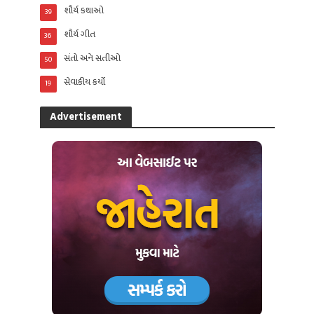
શૌર્ય કથાઓ
39
શૌર્ય ગીત
36
સંતો અને સતીઓ
50
સેવાકીય કર્યો
19
Advertisement