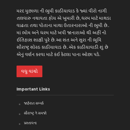
મરદ મુછાળા ની ભુમી કાઠીયાવાડ કે જ્યાં વીરો નાગી
તલવારુ નચાવતા હોય એ ખુમારી છે, ધરમ માટે માથડા
વાઢતા તથા પોતાના માથા ઉતારનારાઓ ની ભુમી છે..
માં ભોમ અને ધરમ માટે ખપી જાનારાઓ થી અહીં નો
ઈતિહાસ સાક્ષી પુરે છે. આ સંત અને સુરા ની ભૂમિ
સૌરાષ્ટ્ર સોરઠ કાઠીયાવાડ છે.. એક કાઠીયાવાડી શું છે
એનું વર્ણન કરવા માટે કંઈ કેટલા પાના ઓછા પડે.
વધુ વાંચો
Important Links
જાહેરાત સમ્પર્ક
સૌરાષ્ટ્ર ને સમજો
પ્રસ્તાવના