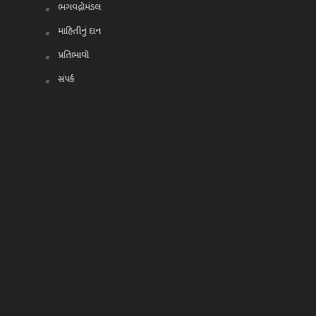
ભગવદ્ગોમંડલ
માહિતીનું દાન
પ્રતિભાવો
સંપર્ક