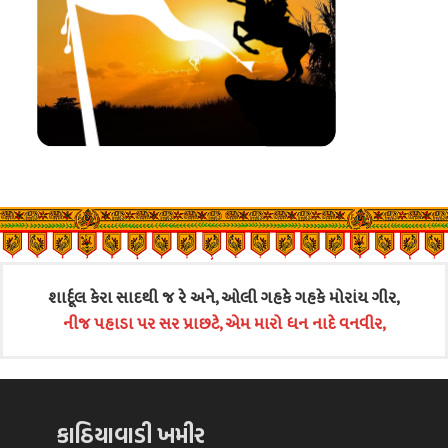
શાર્દૂલ કેરા સાદથી જ રે અને, ઓલી ગહકે ગહકે મોરાંય ગીર,
નીજ પહાડા પર સર પ્રાછટે, એમ મારો ધન નાદે વનવીર,
કાઠિયાવાડી ખમીર