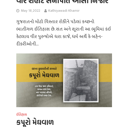
વીર શહીદ સેનાપતિ આસો નિંજાર
May 18, 2022
Kathiyawadi Khamir
ગુજરાતનો મોટો વિસ્તાર રોકીને પડેલાં કચ્છનો
ભાતીગળ ઈતિહાસ છે. સંત અને શૂરાની આ ભૂમિમાં કંઈ
કેટલાય વીર પુરુષોએ ધરા કાજે, ધર્મ અર્થે કે બહેન-
દીકરીઓની...
ઈતિહાસ
કપૂરો મેઘવાળ