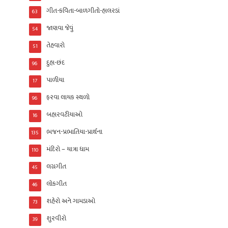
ગીત-કવિતા-બાળગીતો-હાલરડાં
63
જાણવા જેવું
54
તેહવારો
51
દુહા-છંદ
96
પાળીયા
17
ફરવા લાયક સ્થળો
96
બહારવટીયાઓ
16
ભજન-પ્રભાતિયા-પ્રાર્થના
135
મંદિરો – યાત્રા ધામ
110
લગ્નગીત
45
લોકગીત
46
શહેરો અને ગામડાઓ
73
શુરવીરો
39