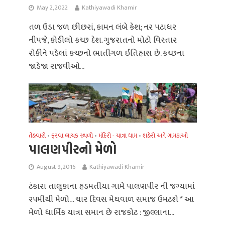
May 2, 2022
Kathiyawadi Khamir
તળ ઉંડા જળ છીછરાં, કામન લંબે કેશ; નર પટાધર
નીપજે, કોડીલો કચ્છ દેશ. ગુજરાતનો મોટો વિસ્તાર
રોકીને પડેલાં કચ્છનો ભાતીગળ ઈતિહાસ છે. કચ્છના
જાડેજા રાજવીઓ...
તેહવારો
ફરવા લાયક સ્થળો
મંદિરો - યાત્રા ધામ
શહેરો અને ગામડાઓ
•
•
•
પાલણપીરનો મેળો
August 9, 2016
Kathiyawadi Khamir
ટંકારા તાલુકાના હડમતીયા ગામે પાલણપીર ની જગ્‍યામાં
૨૫મીથી મેળો… ચાર દિવસ મેઘવાળ સમાજ ઉમટશે * આ
મેળો ધાર્મિક યાત્રા સમાન છે રાજકોટ : જીલ્લાના...