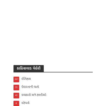
કાઠિયાવાડ ગેલેરી
ઈતિહાસ
261
ઉદારતાની વાતો
33
કલાકારો અને હસ્તીઓ
43
કહેવતો
8