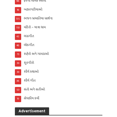
ફરવા લાયક સ્થળો
96
બહારવટીયાઓ
16
ભજન-પ્રભાતિયા-પ્રાર્થના
135
મંદિરો – યાત્રા ધામ
110
લગ્નગીત
45
લોકગીત
46
શહેરો અને ગામડાઓ
73
શુરવીરો
39
શૌર્ય કથાઓ
39
શૌર્ય ગીત
36
સંતો અને સતીઓ
50
સેવાકીય કર્યો
19
Advertisement