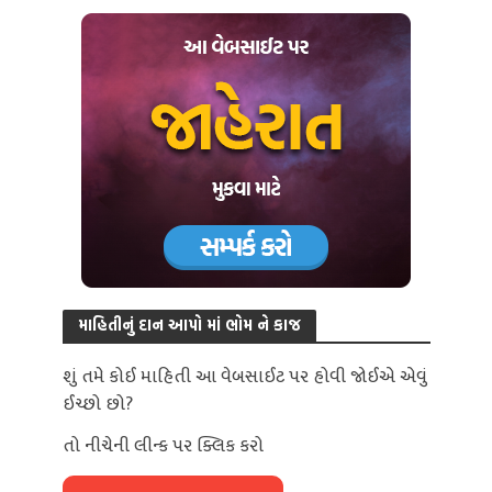
માહિતીનું દાન આપો માં ભોમ ને કાજ
શું તમે કોઈ માહિતી આ વેબસાઈટ પર હોવી જોઈએ એવું
ઈચ્છો છો?
તો નીચેની લીન્ક પર ક્લિક કરો