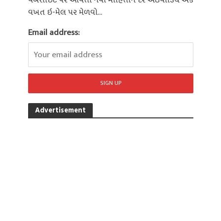
વેબસાઈટ પર આવતી નવી માહિતીને દર અઠવાડિયે એક
વખત ઇ-મેલ પર મેળવો...
Email address:
Advertisement