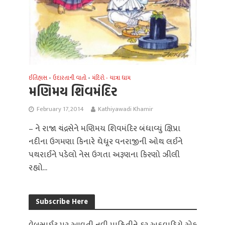
ઈતિહાસ
ઉદારતાની વાતો
મંદિરો - યાત્રા ધામ
•
•
મણિમય શિવમંદિર
February 17, 2014
Kathiyawadi Khamir
– ને રાજા ચંદ્રસેને મણિમય શિવમંદિર બંધાવ્યું ક્ષિપ્રા
નદીના ઉગમણા કિનારે ઘેધૂર વનરાજીની ઓથ લઈને
પથરાઈને પડેલો નેસ ઉગતા અરૂણના કિરણો ઝીલી
રહ્યો...
Subscribe Here