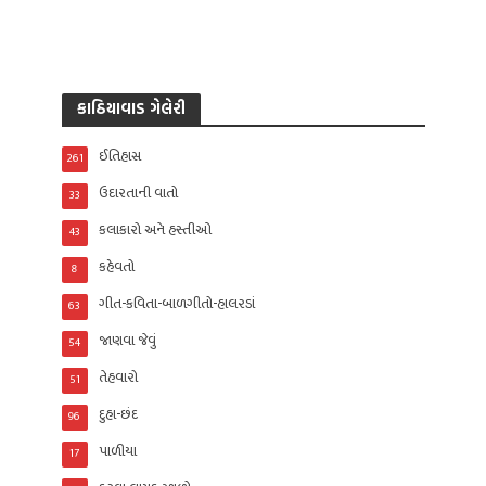
કાઠિયાવાડ ગેલેરી
ઈતિહાસ
261
ઉદારતાની વાતો
33
કલાકારો અને હસ્તીઓ
43
કહેવતો
8
ગીત-કવિતા-બાળગીતો-હાલરડાં
63
જાણવા જેવું
54
તેહવારો
51
દુહા-છંદ
96
પાળીયા
17