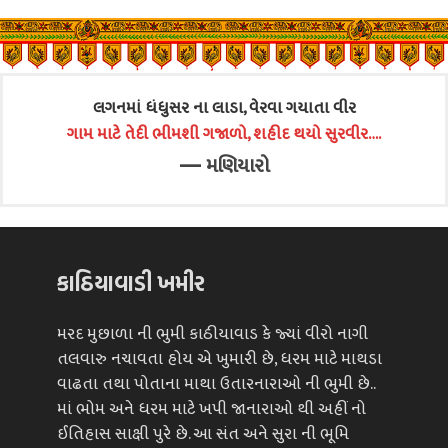
લગનમાં ધંધુસર ના લાડા, વેરવા ગયાતા વીર
ગામ માટે તેદી ભીમશી ગજાળો, શહીદ થયો સુરવીર….
—
મણિયારો
કાઠિયાવાડી ખમીર
મરદ મુછાળા ની ભુમી કાઠીયાવાડ કે જ્યાં વીરો નાગી
તલવારુ નચાવતા હોય એ ખુમારી છે, ધરમ માટે માથડા
વાઢતા તથા પોતાના માથા ઉતારનારાઓ ની ભુમી છે..
માં ભોમ અને ધરમ માટે ખપી જાનારાઓ થી અહીં નો
ઈતિહાસ સાક્ષી પુરે છે. આ સંત અને સુરા ની ભૂમિ