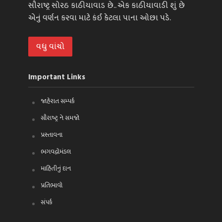
સૌરાષ્ટ્ર સોરઠ કાઠીયાવાડ છે.. એક કાઠીયાવાડી શું છે
એનું વર્ણન કરવા માટે કંઈ કેટલા પાના ઓછા પડે.
વધુ વાંચો
Important Links
જાહેરાત સમ્પર્ક
સૌરાષ્ટ્ર ને સમજો
પ્રસ્તાવના
ભગવદ્ગોમંડલ
માહિતીનું દાન
પ્રતિભાવો
સંપર્ક