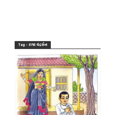
Tag - રાજા ચંદ્રસેન