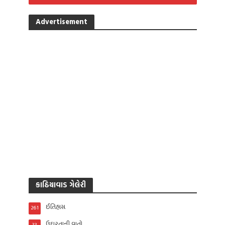
Advertisement
કાઠિયાવાડ ગેલેરી
ઈતિહાસ
261
ઉદારતાની વાતો