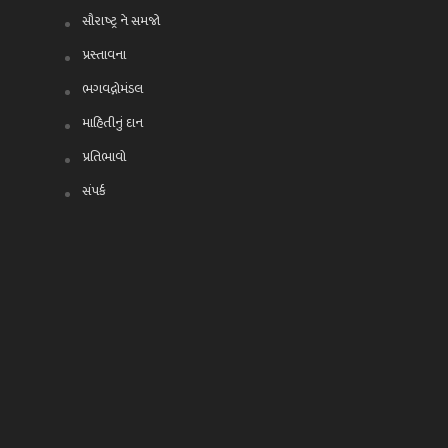
સૌરાષ્ટ્ર ને સમજો
પ્રસ્તાવના
ભગવદ્ગોમંડલ
માહિતીનું દાન
પ્રતિભાવો
સંપર્ક