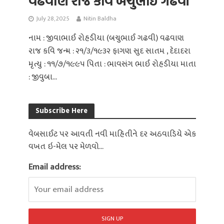
વઢવાણ રાજ કવિ બચુભાઈ ગઢવી
July 28, 2025
Nitin Baldha
નામ : જીવાભાઈ રોહડીયા (બચુભાઈ ગઢવી) વઢવાણ
રાજ કવિ જન્મ : ૨૧/૩/૧૯૩૨ ફાગણ સુદ સાતમ , દેદાદરા
મૃત્યુ : ૧૧/૭/૧૯૯૫ પિતા : ભાવસંગ ભાઈ રોહડીયા માતા
: જીવુબા...
Subscribe Here
વેબસાઈટ પર આવતી નવી માહિતીને દર અઠવાડિયે એક
વખત ઇ-મેલ પર મેળવો...
Email address: