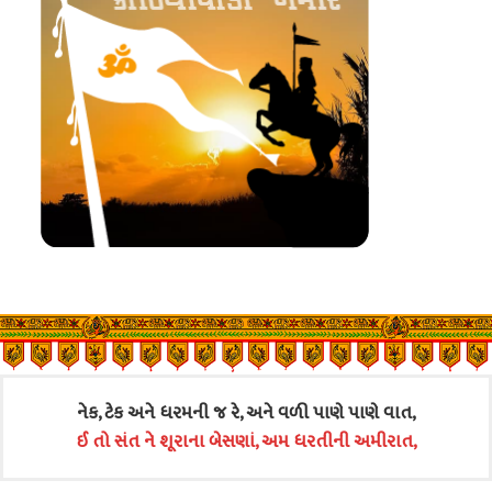
નેક, ટેક અને ધરમની જ રે, અને વળી પાણે પાણે વાત,
ઈ તો સંત ને શૂરાના બેસણાં, અમ ધરતીની અમીરાત,