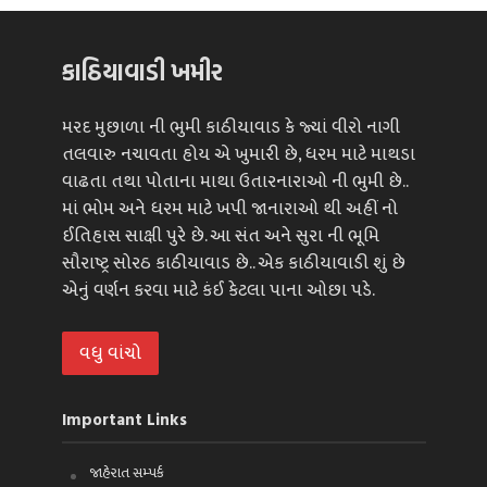
કાઠિયાવાડી ખમીર
મરદ મુછાળા ની ભુમી કાઠીયાવાડ કે જ્યાં વીરો નાગી
તલવારુ નચાવતા હોય એ ખુમારી છે, ધરમ માટે માથડા
વાઢતા તથા પોતાના માથા ઉતારનારાઓ ની ભુમી છે..
માં ભોમ અને ધરમ માટે ખપી જાનારાઓ થી અહીં નો
ઈતિહાસ સાક્ષી પુરે છે. આ સંત અને સુરા ની ભૂમિ
સૌરાષ્ટ્ર સોરઠ કાઠીયાવાડ છે.. એક કાઠીયાવાડી શું છે
એનું વર્ણન કરવા માટે કંઈ કેટલા પાના ઓછા પડે.
વધુ વાંચો
Important Links
જાહેરાત સમ્પર્ક