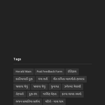
Tags
Herald Main
Post Feedback Form
ઈતિહાસ
કાઠીયાવાડી દુહા
ગંગા સતી
ગીત-કવિતા-બાળગીતો-હાલરડાં
જાણવા જેવું
જાણવા જેવું
જુનાગઢ
ઝવેરચંદ મેઘાણી
તેહવારો
દુહા-છંદ
નરસિંહ મેહતા
ફરવા લાયક સ્થળો
ભજન-પ્રભાતિયા-પ્રાર્થના
મંદિરો - યાત્રા ધામ