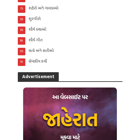
શહેરો અને ગામડાઓ
73
શુરવીરો
39
શૌર્ય કથાઓ
39
શૌર્ય ગીત
36
સંતો અને સતીઓ
50
સેવાકીય કર્યો
19
Advertisement