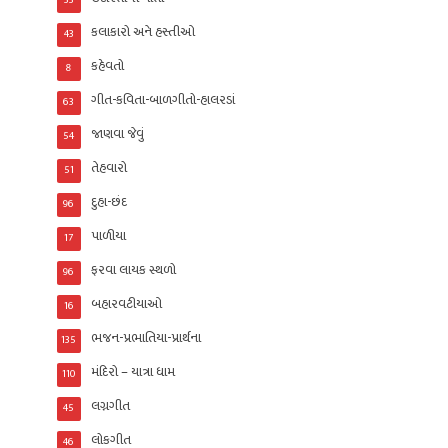
33
કલાકારો અને હસ્તીઓ
43
કહેવતો
8
ગીત-કવિતા-બાળગીતો-હાલરડાં
63
જાણવા જેવું
54
તેહવારો
51
દુહા-છંદ
96
પાળીયા
17
ફરવા લાયક સ્થળો
96
બહારવટીયાઓ
16
ભજન-પ્રભાતિયા-પ્રાર્થના
135
મંદિરો – યાત્રા ધામ
110
લગ્નગીત
45
લોકગીત
46