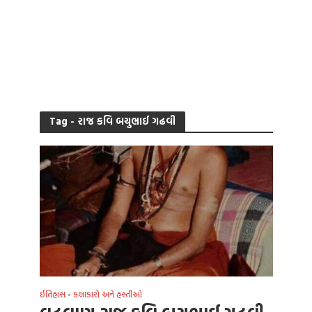
Tag - રાજ કવિ બચુભાઈ ગઢવી
ઈતિહાસ
કલાકારો અને હસ્તીઓ
•