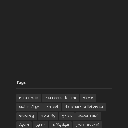
Tags
Herald Main
Post Feedback Form
ઈતિહાસ
કાઠીયાવાડી દુહા
ગંગા સતી
ગીત-કવિતા-બાળગીતો-હાલરડાં
જાણવા જેવું
જાણવા જેવું
જુનાગઢ
ઝવેરચંદ મેઘાણી
તેહવારો
દુહા-છંદ
નરસિંહ મેહતા
ફરવા લાયક સ્થળો