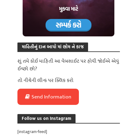
માહિતીનું દાન આપો માં ભોમ ને કાજ
શું તમે કોઈ માહિતી આ વેબસાઈટ પર હોવી જોઈએ એવું
ઈચ્છો છો?
તો નીચેની લીન્ક પર ક્લિક કરો
Send Information
Follow us on Instagram
[instagram-feed]