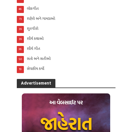
લોકગીત
46
શહેરો અને ગામડાઓ
73
શુરવીરો
39
શૌર્ય કથાઓ
39
શૌર્ય ગીત
36
સંતો અને સતીઓ
50
સેવાકીય કર્યો
19
Advertisement