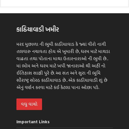
કાઠિયાવાડી ખમીર
મરદ મુછાળા ની ભુમી કાઠીયાવાડ કે જ્યાં વીરો નાગી
તલવારુ નચાવતા હોય એ ખુમારી છે, ધરમ માટે માથડા
વાઢતા તથા પોતાના માથા ઉતારનારાઓ ની ભુમી છે..
માં ભોમ અને ધરમ માટે ખપી જાનારાઓ થી અહીં નો
ઈતિહાસ સાક્ષી પુરે છે. આ સંત અને સુરા ની ભૂમિ
સૌરાષ્ટ્ર સોરઠ કાઠીયાવાડ છે.. એક કાઠીયાવાડી શું છે
એનું વર્ણન કરવા માટે કંઈ કેટલા પાના ઓછા પડે.
વધુ વાંચો
Important Links