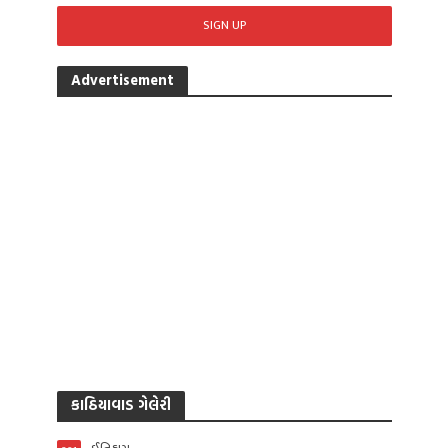
Advertisement
કાઠિયાવાડ ગેલેરી