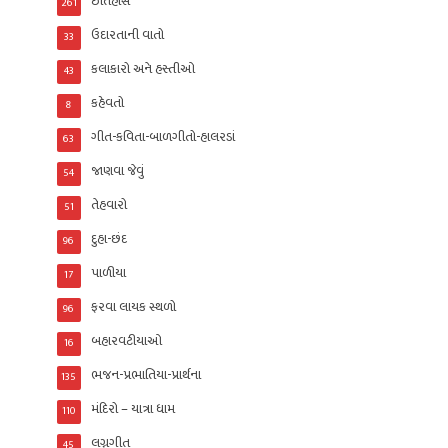
ઈતિહાસ
261
ઉદારતાની વાતો
33
કલાકારો અને હસ્તીઓ
43
કહેવતો
8
ગીત-કવિતા-બાળગીતો-હાલરડાં
63
જાણવા જેવું
54
તેહવારો
51
દુહા-છંદ
96
પાળીયા
17
ફરવા લાયક સ્થળો
96
બહારવટીયાઓ
16
ભજન-પ્રભાતિયા-પ્રાર્થના
135
મંદિરો – યાત્રા ધામ
110
લગ્નગીત
45