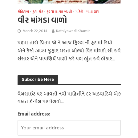
ઈતિહાસ
દુહા-છંદ
ફરવા લાયક સ્થળો
મંદિરો - યાત્રા ધામ
•
•
•
વીર માંગડા વાળો
March 22, 2014
Kathiyawadi Khamir
પદ્દમા તારો પ્રિતમ જો ને આજ હિરણ ની હદ માં રિયો
એને કેજો ઝાઝા જુહાર, મરતા બોલ્યો વિર માંગડો. સૌ રુવે
સંસાર એને પાપણિયેં પાણી જરે પણ ભુંત રુવે ભેંકાર...
Subscribe Here
વેબસાઈટ પર આવતી નવી માહિતીને દર અઠવાડિયે એક
વખત ઇ-મેલ પર મેળવો...
Email address: