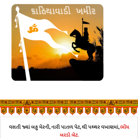
વસતી જ્યાં બહુ મેરની, નારી પાતળ પેટ, ઘી પથ્થર વખાણમાં,
ભોંય
બરડો બેટ.