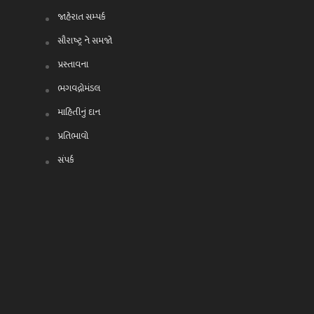
જાહેરાત સમ્પર્ક
સૌરાષ્ટ્ર ને સમજો
પ્રસ્તાવના
ભગવદ્ગોમંડલ
માહિતીનું દાન
પ્રતિભાવો
સંપર્ક