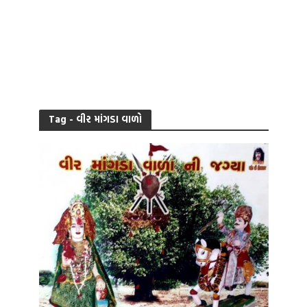
Tag - વીર માંગડા વાળો