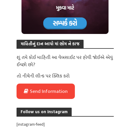
માહિતીનું દાન આપો માં ભોમ ને કાજ
શું તમે કોઈ માહિતી આ વેબસાઈટ પર હોવી જોઈએ એવું
ઈચ્છો છો?
તો નીચેની લીન્ક પર ક્લિક કરો
Send Information
Follow us on Instagram
[instagram-feed]