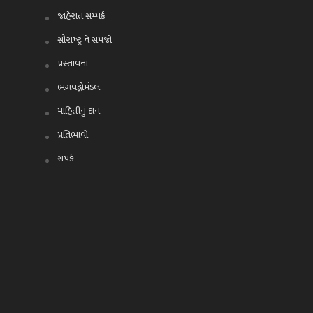
જાહેરાત સમ્પર્ક
સૌરાષ્ટ્ર ને સમજો
પ્રસ્તાવના
ભગવદ્ગોમંડલ
માહિતીનું દાન
પ્રતિભાવો
સંપર્ક