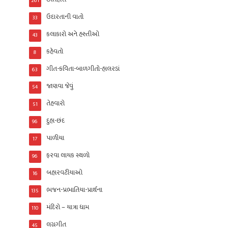
261
ઉદારતાની વાતો
33
કલાકારો અને હસ્તીઓ
43
કહેવતો
8
ગીત-કવિતા-બાળગીતો-હાલરડાં
63
જાણવા જેવું
54
તેહવારો
51
દુહા-છંદ
96
પાળીયા
17
ફરવા લાયક સ્થળો
96
બહારવટીયાઓ
16
ભજન-પ્રભાતિયા-પ્રાર્થના
135
મંદિરો – યાત્રા ધામ
110
લગ્નગીત
45