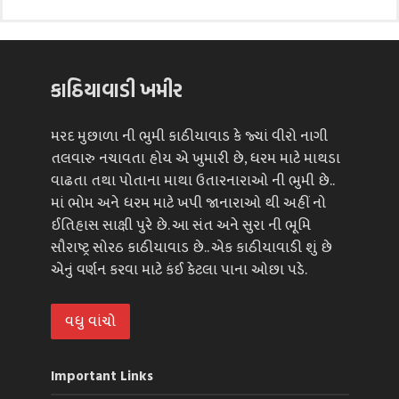
કાઠિયાવાડી ખમીર
મરદ મુછાળા ની ભુમી કાઠીયાવાડ કે જ્યાં વીરો નાગી
તલવારુ નચાવતા હોય એ ખુમારી છે, ધરમ માટે માથડા
વાઢતા તથા પોતાના માથા ઉતારનારાઓ ની ભુમી છે..
માં ભોમ અને ધરમ માટે ખપી જાનારાઓ થી અહીં નો
ઈતિહાસ સાક્ષી પુરે છે. આ સંત અને સુરા ની ભૂમિ
સૌરાષ્ટ્ર સોરઠ કાઠીયાવાડ છે.. એક કાઠીયાવાડી શું છે
એનું વર્ણન કરવા માટે કંઈ કેટલા પાના ઓછા પડે.
વધુ વાંચો
Important Links