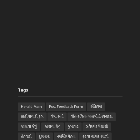
Tags
Herald Main
Post Feedback Form
ઈતિહાસ
કાઠીયાવાડી દુહા
ગંગા સતી
ગીત-કવિતા-બાળગીતો-હાલરડાં
જાણવા જેવું
જાણવા જેવું
જુનાગઢ
ઝવેરચંદ મેઘાણી
તેહવારો
દુહા-છંદ
નરસિંહ મેહતા
ફરવા લાયક સ્થળો