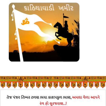
તેજ પંજર તિમ્મર ટળણ ભયા કાશપકુળ ભાણ,
અમલા વેળા આપને
રંગ હો સુરજરાણ…!