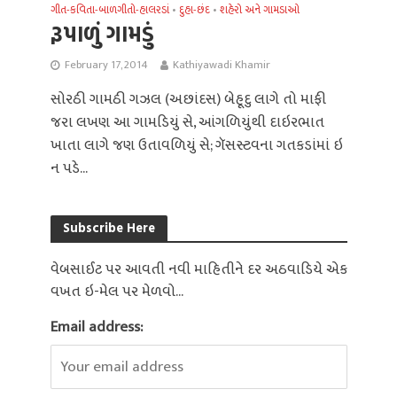
ગીત-કવિતા-બાળગીતો-હાલરડાં
દુહા-છંદ
શહેરો અને ગામડાઓ
•
•
રૂપાળું ગામડું
February 17, 2014
Kathiyawadi Khamir
સોરઠી ગામઠી ગઝલ (અછાંદસ) બેહૂદુ લાગે તો માફી
જરા લખણ આ ગામડિયું સે, આંગળિયુંથી દાઇરભાત
ખાતા લાગે જણ ઉતાવળિયું સે; ગૅસસ્ટવના ગતકડાંમાં ઇ
ન પડે...
Subscribe Here
વેબસાઈટ પર આવતી નવી માહિતીને દર અઠવાડિયે એક
વખત ઇ-મેલ પર મેળવો...
Email address: