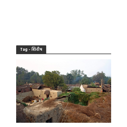
Tag - શિરીષ