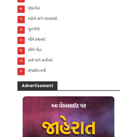
લોકગીત
46
શહેરો અને ગામડાઓ
73
શુરવીરો
39
શૌર્ય કથાઓ
39
શૌર્ય ગીત
36
સંતો અને સતીઓ
50
સેવાકીય કર્યો
19
Advertisement