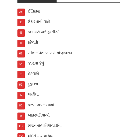
ઈતિહાસ
261
ઉદારતાની વાતો
33
કલાકારો અને હસ્તીઓ
43
કહેવતો
8
ગીત-કવિતા-બાળગીતો-હાલરડાં
63
જાણવા જેવું
54
તેહવારો
51
દુહા-છંદ
96
પાળીયા
17
ફરવા લાયક સ્થળો
96
બહારવટીયાઓ
16
ભજન-પ્રભાતિયા-પ્રાર્થના
135
મંદિરો – યાત્રા ધામ
110