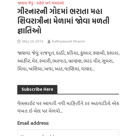
જાણવા જેવું
શહેરો અને ગામડાઓ
•
ગીરનારની ગોદમાં ભરાતા મહા
શિવરાત્રીના મેળામાં જોવા મળતી
જ્ઞાતિઓ
May 24, 2014
Kathiyawadi Khamir
જાણવા જેવું: રાજપૂત, કાઠી, કડિયા, કુંભાર, કણબી, કંસારા,
આહીર, મેર, રબારી, ભરવાડ, બ્રામ્હણ, ભાંડ મીર, સુમરા,
મિયા, ખસિયા, ખવા, ખાંટ, વાણિયા, વાણંદ...
Subscribe Here
વેબસાઈટ પર આવતી નવી માહિતીને દર અઠવાડિયે એક
વખત ઇ-મેલ પર મેળવો...
Email address: