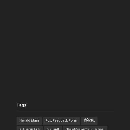
Tags
Herald Main
Post Feedback Form
ઈતિહાસ
કાઠીયાવાડી દુહા
ગંગા સતી
ગીત-કવિતા-બાળગીતો-હાલરડાં