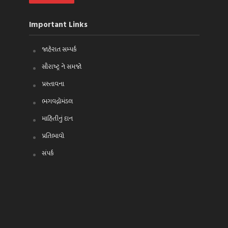
Important Links
જાહેરાત સમ્પર્ક
સૌરાષ્ટ્ર ને સમજો
પ્રસ્તાવના
ભગવદ્ગોમંડલ
માહિતીનું દાન
પ્રતિભાવો
સંપર્ક