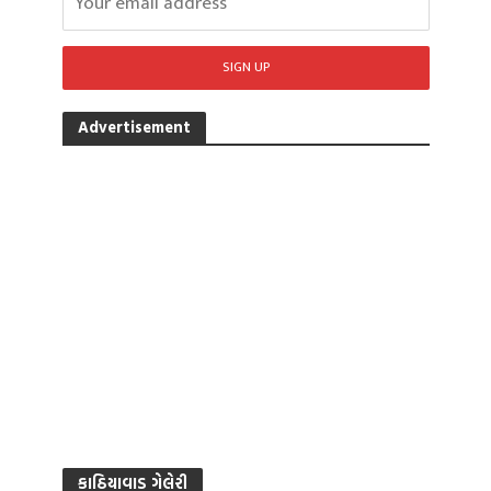
Advertisement
કાઠિયાવાડ ગેલેરી