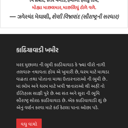
વિજાણંદ, જંતર વગાડ, હેમાળો હલકું દિયે,
મોહ્યા માછલમાર, માછલિયું ટોળે વળે.
—
,
ઝવેરચંદ મેઘાણી
શેણી વિજાણંદ (સૌરાષ્ટ્રની સરધાર)
કાઠિયાવાડી ખમીર
મરદ મુછાળા ની ભુમી કાઠીયાવાડ કે જ્યાં વીરો નાગી
તલવારુ નચાવતા હોય એ ખુમારી છે, ધરમ માટે માથડા
વાઢતા તથા પોતાના માથા ઉતારનારાઓ ની ભુમી છે..
માં ભોમ અને ધરમ માટે ખપી જાનારાઓ થી અહીં નો
ઈતિહાસ સાક્ષી પુરે છે. આ સંત અને સુરા ની ભૂમિ
સૌરાષ્ટ્ર સોરઠ કાઠીયાવાડ છે.. એક કાઠીયાવાડી શું છે
એનું વર્ણન કરવા માટે કંઈ કેટલા પાના ઓછા પડે.
વધુ વાંચો