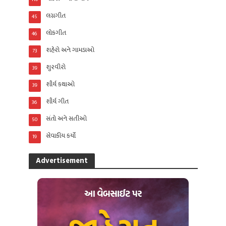
લગ્નગીત
45
લોકગીત
46
શહેરો અને ગામડાઓ
73
શુરવીરો
39
શૌર્ય કથાઓ
39
શૌર્ય ગીત
36
સંતો અને સતીઓ
50
સેવાકીય કર્યો
19
Advertisement