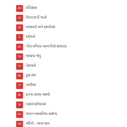
ઈતિહાસ
261
ઉદારતાની વાતો
33
કલાકારો અને હસ્તીઓ
43
કહેવતો
8
ગીત-કવિતા-બાળગીતો-હાલરડાં
63
જાણવા જેવું
54
તેહવારો
51
દુહા-છંદ
96
પાળીયા
17
ફરવા લાયક સ્થળો
96
બહારવટીયાઓ
16
ભજન-પ્રભાતિયા-પ્રાર્થના
135
મંદિરો – યાત્રા ધામ
110