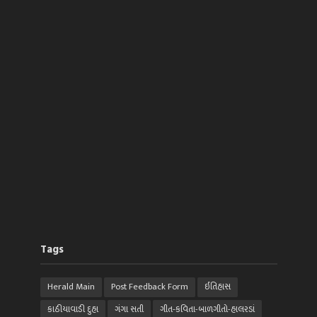
Tags
Herald Main
Post Feedback Form
ઈતિહાસ
કાઠીયાવાડી દુહા
ગંગા સતી
ગીત-કવિતા-બાળગીતો-હાલરડાં