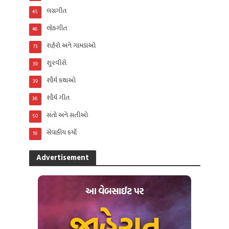
લગ્નગીત
45
લોકગીત
46
શહેરો અને ગામડાઓ
73
શુરવીરો
39
શૌર્ય કથાઓ
39
શૌર્ય ગીત
36
સંતો અને સતીઓ
50
સેવાકીય કર્યો
19
Advertisement