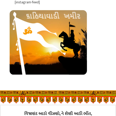
[instagram-feed]
વિજાણંદ આડો વીંઝણો, ને શેણી આડી ભીંત,