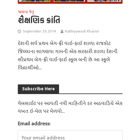
જાણવા જેવું
શૈક્ષણિક ક્રાંતિ
September 29, 2014
Kathiyawadi Khamir
દેશની સર્વ પ્રથમ બેગ-ફ્રી વાઇ-ફાઇ શાળા રાજકોટ
જિલ્લાના સાંગણવા ગામની એક સરકારી શાળા દેશની
સૌપ્રથમ બેગ-ફ્રી વાઈ-ફાઈ સ્કૂલ બની છે. આ સ્કૂલે
વિદ્યાર્થીઓ...
Subscribe Here
વેબસાઈટ પર આવતી નવી માહિતીને દર અઠવાડિયે એક
વખત ઇ-મેલ પર મેળવો...
Email address: