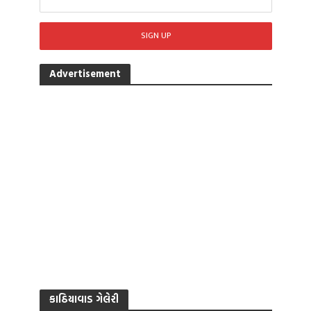
Advertisement
કાઠિયાવાડ ગેલેરી