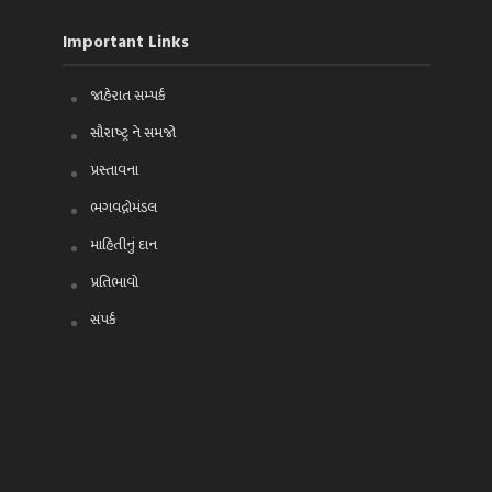
Important Links
જાહેરાત સમ્પર્ક
સૌરાષ્ટ્ર ને સમજો
પ્રસ્તાવના
ભગવદ્ગોમંડલ
માહિતીનું દાન
પ્રતિભાવો
સંપર્ક