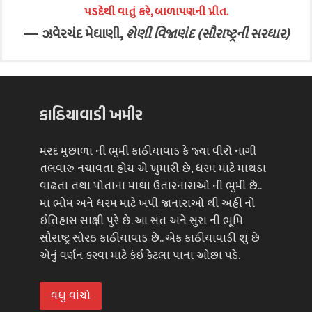
પડદેથી વાતું કરે, બાળાપણની પ્રીત.
—
,
ઝવેરચંદ મેઘાણી
શેણી વિજાણંદ (સૌરાષ્ટ્રની સરધાર)
કાઠિયાવાડી ખમીર
મરદ મુછાળા ની ભુમી કાઠીયાવાડ કે જ્યાં વીરો નાગી
તલવારુ નચાવતા હોય એ ખુમારી છે, ધરમ માટે માથડા
વાઢતા તથા પોતાના માથા ઉતારનારાઓ ની ભુમી છે..
માં ભોમ અને ધરમ માટે ખપી જાનારાઓ થી અહીં નો
ઈતિહાસ સાક્ષી પુરે છે. આ સંત અને સુરા ની ભૂમિ
સૌરાષ્ટ્ર સોરઠ કાઠીયાવાડ છે.. એક કાઠીયાવાડી શું છે
એનું વર્ણન કરવા માટે કંઈ કેટલા પાના ઓછા પડે.
વધુ વાંચો