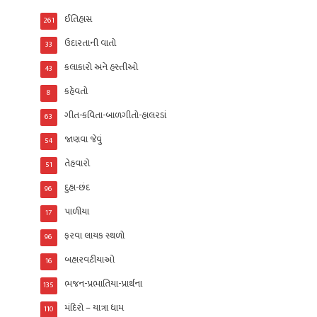
ઈતિહાસ
261
ઉદારતાની વાતો
33
કલાકારો અને હસ્તીઓ
43
કહેવતો
8
ગીત-કવિતા-બાળગીતો-હાલરડાં
63
જાણવા જેવું
54
તેહવારો
51
દુહા-છંદ
96
પાળીયા
17
ફરવા લાયક સ્થળો
96
બહારવટીયાઓ
16
ભજન-પ્રભાતિયા-પ્રાર્થના
135
મંદિરો – યાત્રા ધામ
110