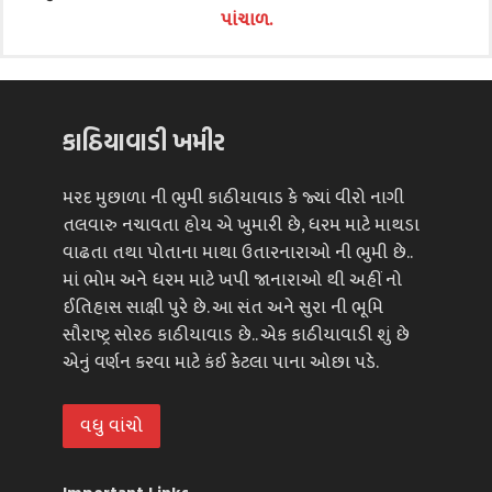
પાંચાળ.
કાઠિયાવાડી ખમીર
મરદ મુછાળા ની ભુમી કાઠીયાવાડ કે જ્યાં વીરો નાગી
તલવારુ નચાવતા હોય એ ખુમારી છે, ધરમ માટે માથડા
વાઢતા તથા પોતાના માથા ઉતારનારાઓ ની ભુમી છે..
માં ભોમ અને ધરમ માટે ખપી જાનારાઓ થી અહીં નો
ઈતિહાસ સાક્ષી પુરે છે. આ સંત અને સુરા ની ભૂમિ
સૌરાષ્ટ્ર સોરઠ કાઠીયાવાડ છે.. એક કાઠીયાવાડી શું છે
એનું વર્ણન કરવા માટે કંઈ કેટલા પાના ઓછા પડે.
વધુ વાંચો