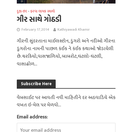
દુહા-છંદ
ફરવા લાયક સ્થળો
•
ગીર સાથે ગોઠડી
February 17, 2014
Kathiyawadi Khamir
ગીરની સુંદરતાના માઈલસ્ટોન, ડુંગરો અને નદીઓ ગીરના
ડુંગરોના નામની પાછળ કંઈક ને કંઈક કથાઓ જોડાયેલી
છે. ચરકિયો,વાસજાળિયો, બાબરોટ,ઘંટલો-ઘંટલી,
વાસાઢોળ...
Subscribe Here
વેબસાઈટ પર આવતી નવી માહિતીને દર અઠવાડિયે એક
વખત ઇ-મેલ પર મેળવો...
Email address: