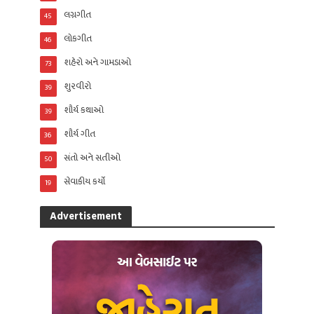
લગ્નગીત
45
લોકગીત
46
શહેરો અને ગામડાઓ
73
શુરવીરો
39
શૌર્ય કથાઓ
39
શૌર્ય ગીત
36
સંતો અને સતીઓ
50
સેવાકીય કર્યો
19
Advertisement