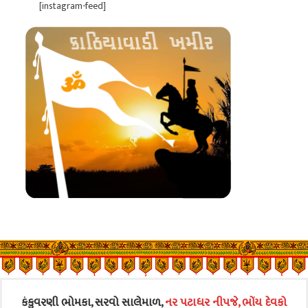
[instagram-feed]
કંકુવરણી ભોમકા, સરવો સાલેમાળ,
નર પટાધર નીપજે, ભોંય દેવકો