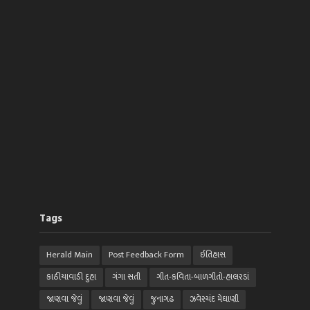
Tags
Herald Main
Post Feedback Form
ઈતિહાસ
કાઠીયાવાડી દુહા
ગંગા સતી
ગીત-કવિતા-બાળગીતો-હાલરડાં
જાણવા જેવું
જાણવા જેવું
જુનાગઢ
ઝવેરચંદ મેઘાણી