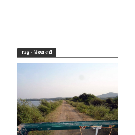
Tag - હિરણ નદી