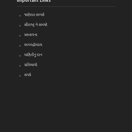
Important Links
જાહેરાત સમ્પર્ક
સૌરાષ્ટ્ર ને સમજો
પ્રસ્તાવના
ભગવદ્ગોમંડલ
માહિતીનું દાન
પ્રતિભાવો
સંપર્ક