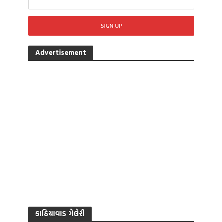
Advertisement
કાઠિયાવાડ ગેલેરી