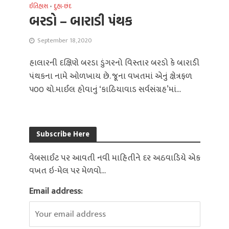
ઈતિહાસ
•
દુહા-છંદ
બરડો – બારાડી પંથક
September 18, 2020
હાલારની દક્ષિણે બરડા ડુંગરનો વિસ્તાર બરડો કે બારાડી
પંથકના નામે ઓળખાય છે. જૂના વખતમાં એનું ક્ષેત્રફળ
૫૦૦ ચો.માઈલ હોવાનું ‘કાઠિયાવાડ સર્વસંગ્રહ’માં...
Subscribe Here
વેબસાઈટ પર આવતી નવી માહિતીને દર અઠવાડિયે એક
વખત ઇ-મેલ પર મેળવો...
Email address: