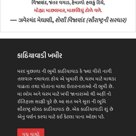
વિજાણંદ, જંતર વગાડ, હેમાળો હલકું દિયે,
મોહ્યા માછલમાર, માછલિયું ટોળે વળે.
—
,
ઝવેરચંદ મેઘાણી
શેણી વિજાણંદ (સૌરાષ્ટ્રની સરધાર)
કાઠિયાવાડી ખમીર
મરદ મુછાળા ની ભુમી કાઠીયાવાડ કે જ્યાં વીરો નાગી
તલવારુ નચાવતા હોય એ ખુમારી છે, ધરમ માટે માથડા
વાઢતા તથા પોતાના માથા ઉતારનારાઓ ની ભુમી છે..
માં ભોમ અને ધરમ માટે ખપી જાનારાઓ થી અહીં નો
ઈતિહાસ સાક્ષી પુરે છે. આ સંત અને સુરા ની ભૂમિ
સૌરાષ્ટ્ર સોરઠ કાઠીયાવાડ છે.. એક કાઠીયાવાડી શું છે
એનું વર્ણન કરવા માટે કંઈ કેટલા પાના ઓછા પડે.
વધુ વાંચો