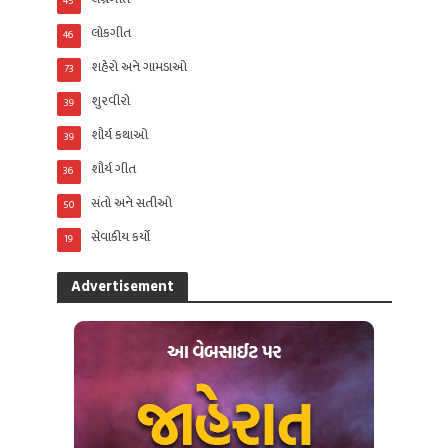
45
લોકગીત
46
શહેરો અને ગામડાઓ
73
શુરવીરો
39
શૌર્ય કથાઓ
39
શૌર્ય ગીત
36
સંતો અને સતીઓ
50
સેવાકીય કર્યો
19
Advertisement