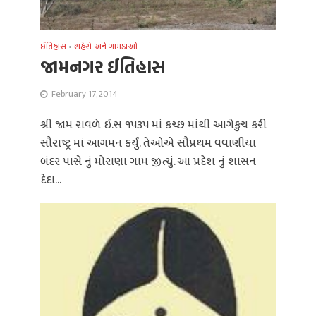
ઈતિહાસ
•
શહેરો અને ગામડાઓ
જામનગર ઈતિહાસ
February 17, 2014
શ્રી જામ રાવળે ઈ.સ ૧૫૩૫ માં કચ્છ માંથી આગેકુચ કરી
સૌરાષ્ટ્ર માં આગમન કર્યું. તેઓએ સૌપ્રથમ વવાણીયા
બંદર પાસે નું મોરાણા ગામ જીત્યું. આ પ્રદેશ નું શાસન
દેદા...