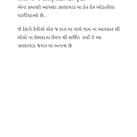
એના પ્રમાણો આપણા ઝાલાવાડ મા ઠેર ઠેર ખોડાયેલા
પાળીયાઓ છે…
જે દેશને દેવીએ એક જ રાત માં ગામે ગામ ના આવકાર થી
લોકો ના ઉભરાતા ઉમંગ થી સર્જિત કર્યો તે આ
ઝાલાવાડ જગત માં અનન્ય છે