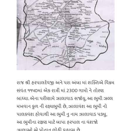
રાજ શ્રી હરપાલદેવજી અને પરા અંબા માં શક્તિએ વિક્રમ
સંવંત ૧૧૫૦માં એક રાત્રી માં 2300 ગામો ને તોરણ
બાંધ્યા. એના પરીણામે ઝાલાવાડ સર્જાયુ, આ ભુમી ઝલ્લ
મખવાન કુળ ની રક્ષ્યભુમી છે, ઝાલાવંશ આ ભુમી નો
પાલકવંશ હોવાથી આ ભુમી નુ નામ ઝાલાવાડ પડ્યુ,
આ ભુમીના રક્ષણ માટે બાપા હરપાલ ના વંશજો
ઝાલાઓ એ પોતાનૂ લોહી વહાવ્યૂ છે,