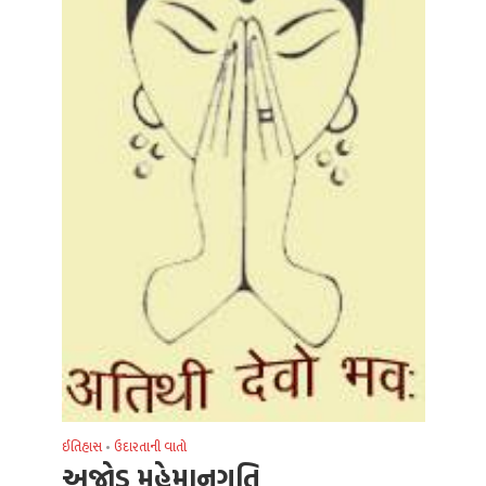
ઈતિહાસ
•
ઉદારતાની વાતો
અજોડ મહેમાનગતિ