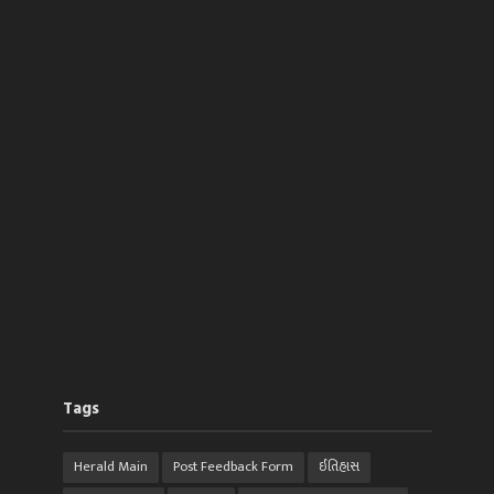
Tags
Herald Main
Post Feedback Form
ઈતિહાસ