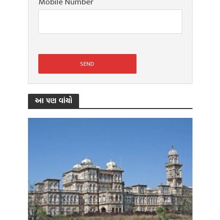
Mobile Number
આ પણ વાંચો