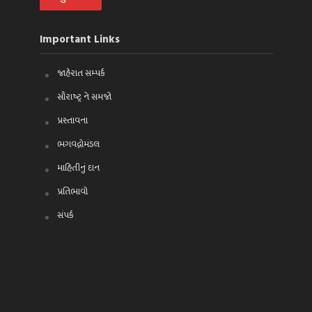
Important Links
જાહેરાત સમ્પર્ક
સૌરાષ્ટ્ર ને સમજો
પ્રસ્તાવના
ભગવદ્ગોમંડલ
માહિતીનું દાન
પ્રતિભાવો
સંપર્ક