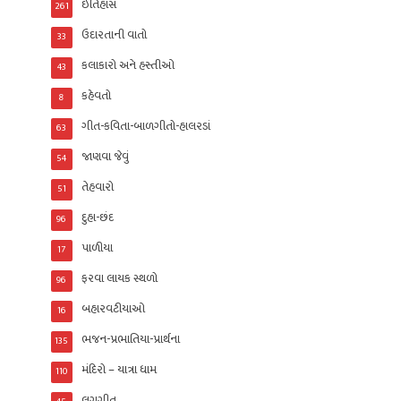
ઈતિહાસ
261
ઉદારતાની વાતો
33
કલાકારો અને હસ્તીઓ
43
કહેવતો
8
ગીત-કવિતા-બાળગીતો-હાલરડાં
63
જાણવા જેવું
54
તેહવારો
51
દુહા-છંદ
96
પાળીયા
17
ફરવા લાયક સ્થળો
96
બહારવટીયાઓ
16
ભજન-પ્રભાતિયા-પ્રાર્થના
135
મંદિરો – યાત્રા ધામ
110
લગ્નગીત