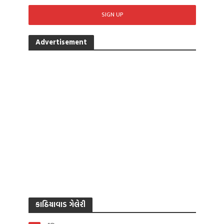
Advertisement
કાઠિયાવાડ ગેલેરી