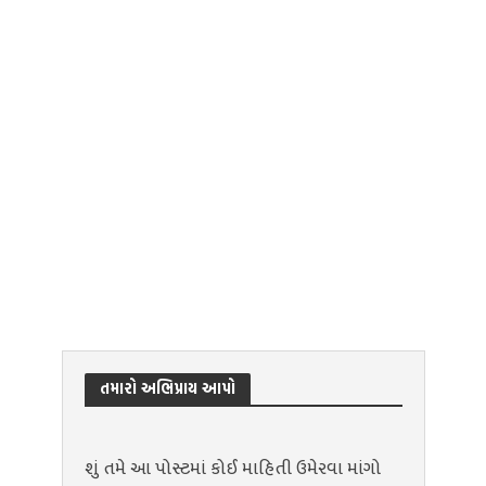
તમારો અભિપ્રાય આપો
શું તમે આ પોસ્ટમાં કોઈ માહિતી ઉમેરવા માંગો