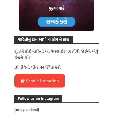
માહિતીનું દાન આપો માં ભોમ ને કાજ
શું તમે કોઈ માહિતી આ વેબસાઈટ પર હોવી જોઈએ એવું
ઈચ્છો છો?
તો નીચેની લીન્ક પર ક્લિક કરો
Send Information
Follow us on Instagram
[instagram-feed]