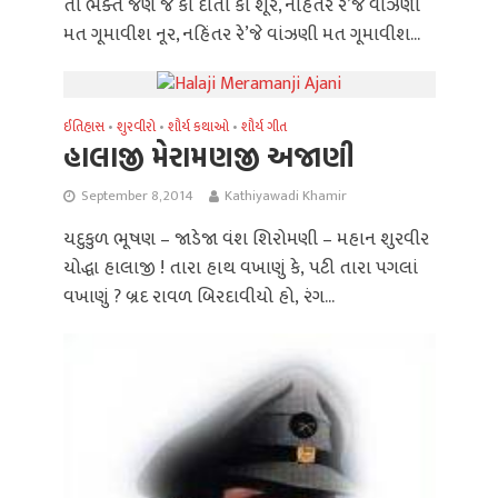
તો ભક્ત જણ જે કાં દાતા કાં શૂર, નહિંતર રે’જે વાંઝણી
મત ગૂમાવીશ નૂર, નહિંતર રે’જે વાંઝણી મત ગૂમાવીશ...
ઈતિહાસ
શુરવીરો
શૌર્ય કથાઓ
શૌર્ય ગીત
•
•
•
હાલાજી મેરામણજી અજાણી
September 8, 2014
Kathiyawadi Khamir
યદુકુળ ભૂષણ – જાડેજા વંશ શિરોમણી – મહાન શુરવીર
યોદ્ધા હાલાજી ! તારા હાથ વખાણું કે‚ પટી તારા પગલાં
વખાણું ? બ્રદ રાવળ બિરદાવીયો હો‚ રંગ...