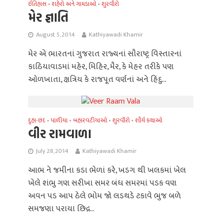
ઈતિહાસ
શહેરો અને ગામડાઓ
શુરવીરો
•
•
મેર જ્ઞાતિ
August 5, 2014
Kathiyawadi Khamir
મેર એ ભારતનાં ગુજરાત રાજ્યનાં સૌરાષ્ટ્ર વિસ્તારનાં
કાઠિયાવાડમાં મહેર, મિહિર, મૈર, કે મેહર તરીકે પણ
ઓળખાતા, ક્ષત્રિય કે રાજપૂત વર્ણનાં અને હિંદુ...
દુહા-છંદ
પાળીયા
બહારવટીયાઓ
શુરવીરો
શૌર્ય કથાઓ
•
•
•
•
વીર રામવાળા
July 28, 2014
Kathiyawadi Khamir
આભ ને જમીના કડા ભેળાં કરે, ખડગ થી ખલકમાં ખેલ
ખેલે શંભુ ગણ સરીખા સમર બંધ સમરમાં પડક વણ
અવન પડ આપ ઠેલે ભોમ જો લડથડે ટકાવે ભુજ બળે
સમજણા પરાયા છિદ્ર...