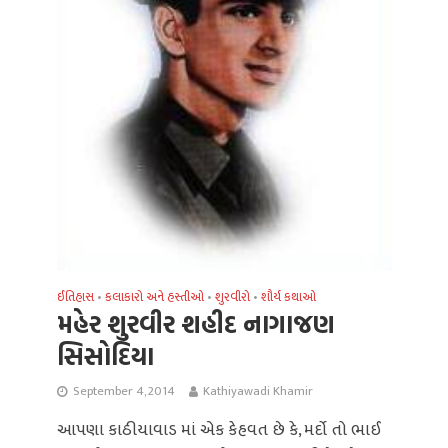
ઈતિહાસ
કલાકારો અને હસ્તીઓ
શુરવીરો
શૌર્ય કથાઓ
•
•
•
મહેર શુરવીર શહીદ નાગાજણ
સિસોદિયા
September 4, 2014
Kathiyawadi Khamir
આપણા કાઠીયાવાડ માં એક કેહવત છે કે, મર્દો તો ભાઈ