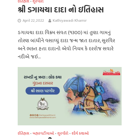
ઈતિહાસ
શુરવીરો
•
શ્રી ડગાયચા દાદા નો ઇતિહાસ
April 22, 2022
Kathiyawadi Khamir
ડગાયચા દાદા વિક્રમ સંવત (૧૩૦૦) માં તુણા ગામનું
તોરણ બાંધીને વસાવ્યું દાદા જન્મ જાત દાતાર, સુરવિર
અને ભક્ત હતા દાદાનો એવો નિયમ કે દરરોજ સવારે
નદીએ જઇ...
ઈતિહાસ
બહારવટીયાઓ
શુરવીરો
શૌર્ય કથાઓ
•
•
•