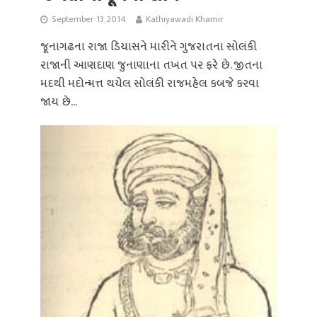
September 13, 2014
Kathiyawadi Khamir
જૂનાગઢના રાજા ડિયાસને મારીને ગુજરાતના સોલંકી
રાજાની આણદાણ જુનાણાના તખત પર ફરે છે. જીતના
મદથી મદોન્મત્ત થયેલ સોલંકી રાજમહેલ કબજે કરવા
જાય છે...