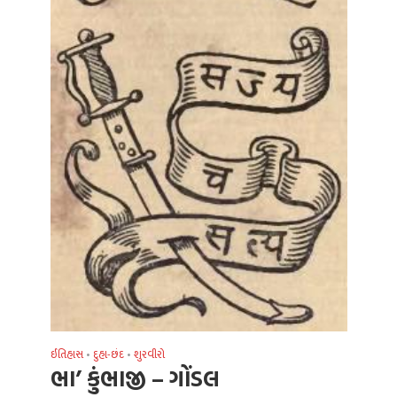
ઈતિહાસ
દુહા-છંદ
શુરવીરો
•
•
ભા’ કુંભાજી – ગોંડલ