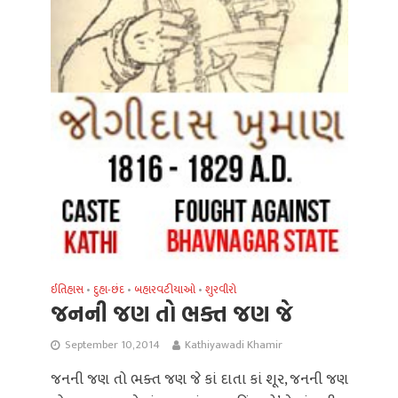
ઈતિહાસ
દુહા-છંદ
બહારવટીયાઓ
શુરવીરો
•
•
•
જનની જણ તો ભક્ત જણ જે
September 10, 2014
Kathiyawadi Khamir
જનની જણ તો ભક્ત જણ જે કાં દાતા કાં શૂર, જનની જણ