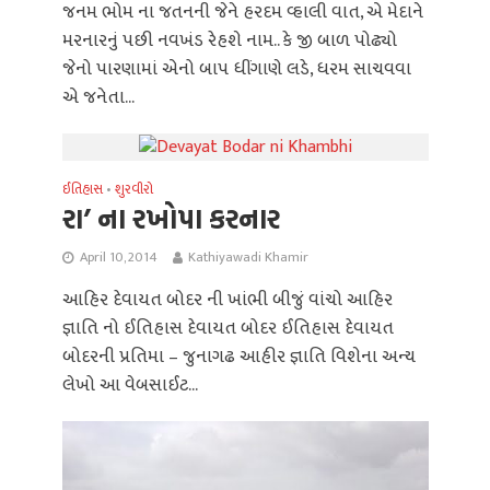
જનમ ભોમ ના જતનની જેને હરદમ વ્હાલી વાત, એ મેદાને
મરનારનું પછી નવખંડ રેહશે નામ.. કે જી બાળ પોઢ્યો
જેનો પારણામાં એનો બાપ ધીંગાણે લડે, ધરમ સાચવવા
એ જનેતા...
ઈતિહાસ
શુરવીરો
•
રા’ ના રખોપા કરનાર
April 10, 2014
Kathiyawadi Khamir
આહિર દેવાયત બોદર ની ખાંભી બીજું વાંચો આહિર
જ્ઞાતિ નો ઈતિહાસ દેવાયત બોદર ઈતિહાસ દેવાયત
બોદરની પ્રતિમા – જુનાગઢ આહીર જ્ઞાતિ વિશેના અન્ય
લેખો આ વેબસાઈટ...