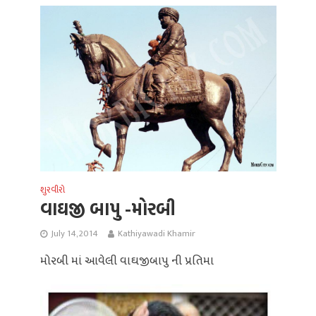
શુરવીરો
વાઘજી બાપુ -મોરબી
July 14, 2014
Kathiyawadi Khamir
મોરબી માં આવેલી વાઘજીબાપુ ની પ્રતિમા