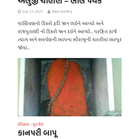
અલુજી ચૌહાણ – ભાલ પંથક
July 25, 2025
Nitin Baldha
વાણિયણનો દિકરો રૂડી જાન લઇને આવ્યો અને
રાજપુતાણી નો દિકરો જાન દઇને આવ્યો… પરહિત કાજે
ત્યાગ અને સમર્પણની ભાવના સૌરાષ્ટ્રની ધરતીમાં ભરપુર
જોવાં...
ઈતિહાસ
શુરવીરો
•
કાનપરી બાપૂ