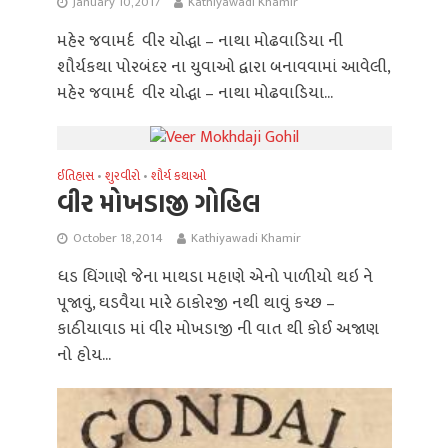
January 10, 2017
Kathiyawadi Khamir
મહેર જવામર્દ વીર યોદ્ધા – નાથા મોઢવાડિયા ની
શૌર્યકથા પોરબંદર ના યુવાઓ દ્વારા બનાવવામાં આવેલી,
મહેર જવામર્દ વીર યોદ્ધા – નાથા મોઢવાડિયા...
ઈતિહાસ
શુરવીરો
શૌર્ય કથાઓ
•
•
વીર મોખડાજી ગોહિલ
October 18, 2014
Kathiyawadi Khamir
ધડ ધિંગાણે જેના માથડા મહાણે એનો પાળીયો થઇ ને
પૂજાવું, ઘડવૈયા મારે ઠાકોરજી નથી થાવું કચ્છ –
કાઠીયાવાડ માં વીર મોખડાજી ની વાત થી કોઈ અજાણ
નો હોય...