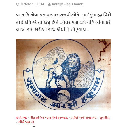
October 1, 2014
Kathiyawadi Khamir
વંદન છે એવા પ્રજાવત્સલ રાજવીઓને… ભા’ કુંભાજી વિશે
કોઇ કવિ એ તો કહ્યુ છે કે .. તેતર પણ ટાંપે નહિ બીતાં ફરે
બાજ , રામ સરીખાં રાજ કીધાં તેં તોં કુંભડા...
ઈતિહાસ
ગીત-કવિતા-બાળગીતો-હાલરડાં
શહેરો અને ગામડાઓ
શુરવીરો
•
•
•
શૌર્ય કથાઓ
•