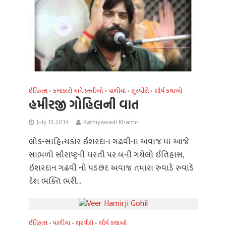
ઈતિહાસ
કલાકારો અને હસ્તીઓ
પાળીયા
શુરવીરો
શૌર્ય કથાઓ
•
•
•
•
હમીરજી ગોહિલની વાત
July 13, 2014
Kathiyawadi Khamir
લોક-સાહિત્યકાર ઈશરદાન ગઢવીના અવાજ માં આજે
સાંભળો સૌરાષ્ટ્રની ધરતી પર બની ગયેલો ઈતિહાસ,
ઇશરદાન ગઢવી નો પડછંદ અવાજ તમારા રુવાડે રુવાડે
દેશ ભક્તિ ભરી...
ઈતિહાસ
પાળીયા
શુરવીરો
શૌર્ય કથાઓ
•
•
•