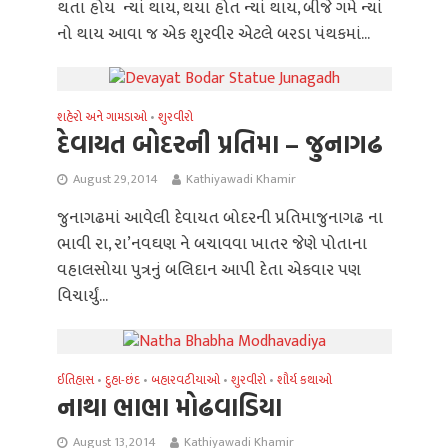
થતા હોય ન્યાં થાય, થયા હોત ન્યાં થાય, બીજે ગમે ન્યાં
નો થાય આવા જ એક શુરવીર એટલે બરડા પંથકમાં...
શહેરો અને ગામડાઓ
શુરવીરો
•
દેવાયત બોદરની પ્રતિમા – જુનાગઢ
August 29, 2014
Kathiyawadi Khamir
જુનાગઢમાં આવેલી દેવાયત બોદરની પ્રતિમાજુનાગઢ ના
ભાવી રા, રા’નવઘણ ને બચાવવા ખાતર જેણે પોતાના
વહાલસોયા પુત્રનું બલિદાન આપી દેતા એકવાર પણ
વિચાર્યું...
ઈતિહાસ
દુહા-છંદ
બહારવટીયાઓ
શુરવીરો
શૌર્ય કથાઓ
•
•
•
•
નાથા ભાભા મોઢવાડિયા
August 13, 2014
Kathiyawadi Khamir