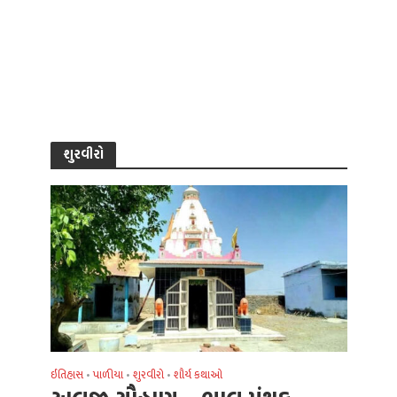
શુરવીરો
ઈતિહાસ
પાળીયા
શુરવીરો
શૌર્ય કથાઓ
•
•
•