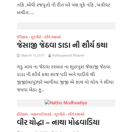
નહિ ,એવી રજપૂતો ની રીત મરે પણ મૂકે નહિ , ખત્રીવટ
ખચીત…...
ઈતિહાસ
શુરવીરો
શૌર્ય કથાઓ
•
•
જેસાજી જેઠવા ડાડા ની શૌર્ય કથા
March 11, 2017
Kathiyawadi Khamir
ગડુ ઞામ ના જેઠવા દરબાર ના શુરાપુરા જેસાજી જેઠવા
ડાડા ની શૌર્ય કથા સાંજ પડી અને વાડીયે થી
જીજી(બાપુ)ઘરે આવીયા. જીજી એ હાથ મો ધોય ને સીધા
જમવા બેઠા. હુ...
ઈતિહાસ
બહારવટીયાઓ
શુરવીરો
શૌર્ય કથાઓ
•
•
•
વીર યોદ્ધા – નાથા મોઢવાડિયા