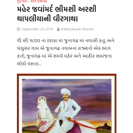
શુરવીરો
શૌર્ય કથાઓ
•
મહેર જવાંમર્દ ભીમશી અરશી
થાપલીયાની વીરગાથા
September 23, 2019
Kathiyawadi Khamir
વી. સી. ૧૮૦૦ ના દશકા માં જૂનાગઢ માં નવાબી હતું, અને
ધંધુસર ગામ એ જૂનાગઢ નવાબના રાજ્યનો એક ભાગ
હતો, જૂનાગઢ માં એ સમયે મહેર અને આહીર સમાજના
લોકો વસતા...