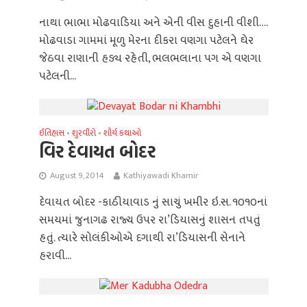
નાથા ભાભા મોઢવાડિયા અને એની વીસ દુહાની વીશી….
મોઢવાડા ગામમાં મૂળુ મેરના દીકરા વણગા પટેલને ઘેર
જેઠવા રાણાની હડ્ય રહેતી, ભલભલાના પગ એ વણગા
પટેલની...
ઈતિહાસ
શુરવીરો
શૌર્ય કથાઓ
•
•
વિર દેવાયત બોદર
August 9, 2014
Kathiyawadi Khamir
દેવાયત બોદર -કાઠીયાવાડ નું સાચું ખમીર ઇ.સ. ૧૦૧૦નાં
સમયમાં જુનાગઢ રાજ્ય ઉપર રા’ડિયાસનું શાસન તપતું
હતું. ત્યારે સોલંકીઓએ દગાથી રા’ડિયાસની સેનાને
હરાવી...