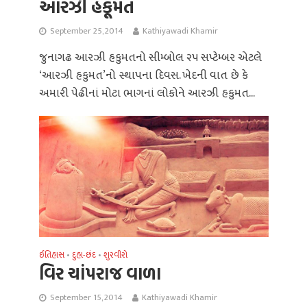
આરઝી હકૂમત
September 25, 2014
Kathiyawadi Khamir
જુનાગઢ આરઝી હકુમતનો સીમ્‍બોલ ૨૫ સપ્ટેમ્બર એટલે
‘આરઝી હકુમત’નો સ્થાપના દિવસ. ખેદની વાત છે કે
અમારી પેઢીનાં મોટા ભાગનાં લોકોને આરઝી હકુમત...
ઈતિહાસ
દુહા-છંદ
શુરવીરો
•
•
વિર ચાંપરાજ વાળા
September 15, 2014
Kathiyawadi Khamir