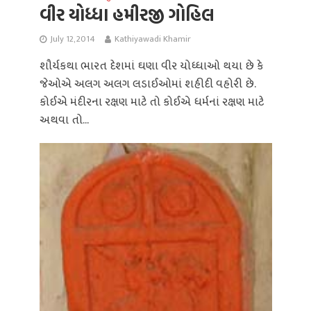
વીર યોધ્ધા હમીરજી ગોહિલ
July 12, 2014
Kathiyawadi Khamir
શૌર્યકથા ભારત દેશમાં ઘણા વીર યોધ્ધાઓ થયા છે કે
જેઓએ અલગ અલગ લડાઈઓમાં શહીદી વહોરી છે.
કોઈએ મંદીરના રક્ષણ માટે તો કોઈએ ધર્મનાં રક્ષણ માટે
અથવા તો...