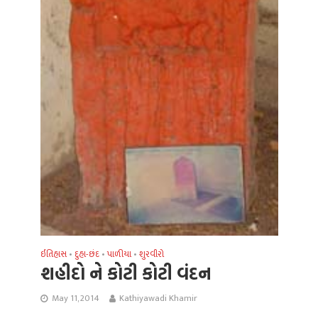
ઈતિહાસ
દુહા-છંદ
પાળીયા
શુરવીરો
•
•
•
શહીદો ને કોટી કોટી વંદન
May 11, 2014
Kathiyawadi Khamir