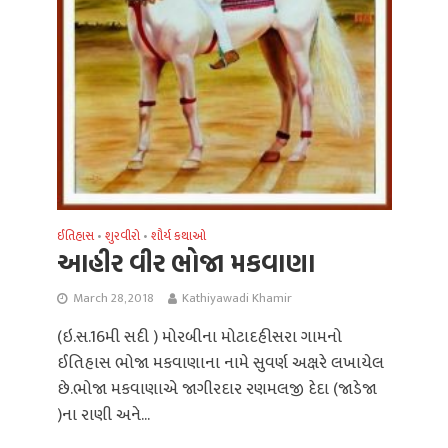
ઈતિહાસ
શુરવીરો
શૌર્ય કથાઓ
•
•
આહીર વીર ભોજા મકવાણા
March 28, 2018
Kathiyawadi Khamir
(ઇ.સ.16મી સદી ) મોરબીના મોટાદહીસરા ગામનો
ઈતિહાસ ભોજા મકવાણાના નામે સુવર્ણ અક્ષરે લખાયેલ
છે.ભોજા મકવાણાએ જાગીરદાર રણમલજી દેદા (જાડેજા
)ના રાણી અને...