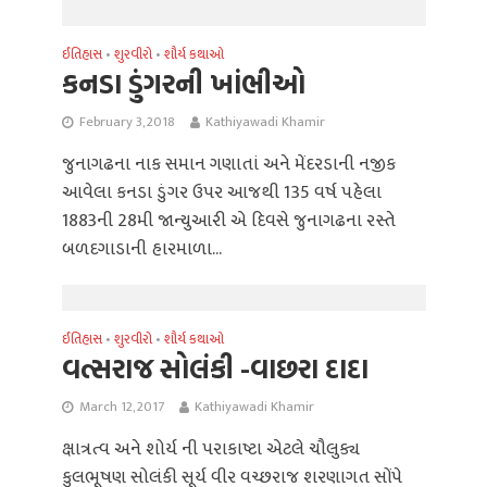
ઈતિહાસ
શુરવીરો
શૌર્ય કથાઓ
•
•
કનડા ડુંગરની ખાંભીઓ
February 3, 2018
Kathiyawadi Khamir
જુનાગઢના નાક સમાન ગણાતાં અને મેંદરડાની નજીક
આવેલા કનડા ડુંગર ઉપર આજથી 135 વર્ષ પહેલા
1883ની 28મી જાન્યુઆરી એ દિવસે જુનાગઢના રસ્તે
બળદગાડાની હારમાળા...
ઈતિહાસ
શુરવીરો
શૌર્ય કથાઓ
•
•
વત્સરાજ સોલંકી -વાછરા દાદા
March 12, 2017
Kathiyawadi Khamir
ક્ષાત્રત્વ અને શોર્ય ની પરાકાષ્ટા એટલે ચૌલુક્ય
કુલભૂષણ સોલંકી સૂર્ય વીર વચ્છરાજ શરણાગત સોંપે