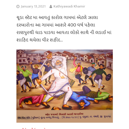
January 13, 2021
Kathiyawadi Khamir
ચૂડા સ્ટેટ મા આવતું કારોલ ગામમાં એટલે ઝાલા
દરબારોના આ ગામમાં આશરે 400 વર્ષ પહેલા
રાણપુરથી ધાડ પાડવા આવતા લોકો સાથે ની લડાઈ માં
શાહિદ થયેલા વીર શહીદ...