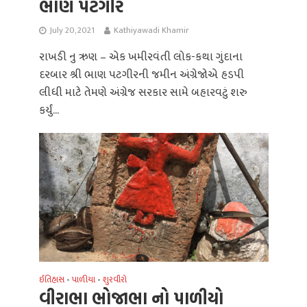
ભાણ પટગીર
July 20, 2021
Kathiyawadi Khamir
રાખડી નુ ઋણ – એક ખમીરવંતી લોક-કથા ગુંદાના
દરબાર શ્રી ભાણ પટગીરની જમીન અંગ્રેજોએ હડપી
લીધી માટે તેમણે અંગ્રેજ સરકાર સામે બહારવટું શરુ
કર્યું...
ઈતિહાસ
પાળીયા
શુરવીરો
•
•
વીરાભા ભોજાભા નો પાળીયો