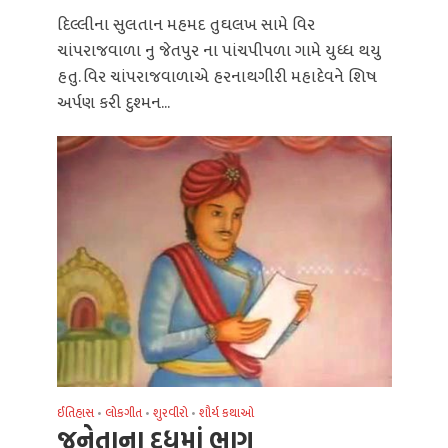
દિલ્લીના સુલતાન મહમદ તુઘલખ સામે વિર
ચાંપરાજવાળા નુ જેતપુર ના પાંચપીપળા ગામે યુધ્ધ થયુ
હતુ. વિર ચાંપરાજવાળાએ હરનાથગીરી મહાદેવને શિષ
અર્પણ કરી દુશ્મન...
ઈતિહાસ
લોકગીત
શુરવીરો
શૌર્ય કથાઓ
•
•
•
જનેતાના દૂધમાં ભાગ