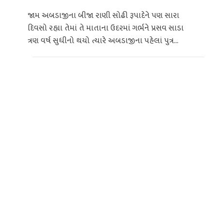
જામ અબડાજીના બીજા રાણી સોઢી રૂપાદેને પણ સારા
દિવસો રહ્યા તેમાં તે માતાના ઉદરમાં ગર્ભને પ્રસવ સાડા
ત્રણ વર્ષ સુધીનો થયો ત્યારે અબડાજીના પહેલાં પુત્ર...