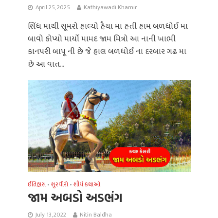
April 25, 2025
Kathiyawadi Khamir
સિંધ માથી સૂમરો હાલ્યો હૈયા મા હતી હામ બળધોઈ મા
બાવો કોપ્યો માર્યો મામદ જામ મિત્રો આ નાની ખાભી
કાનપરી બાપૂ ની છે જે હાલ બળધોઈ ના દરબાર ગઢ મા
છે આ વાત...
ઈતિહાસ
શુરવીરો
શૌર્ય કથાઓ
•
•
જામ અબડો અડભંગ
July 13, 2022
Nitin Baldha