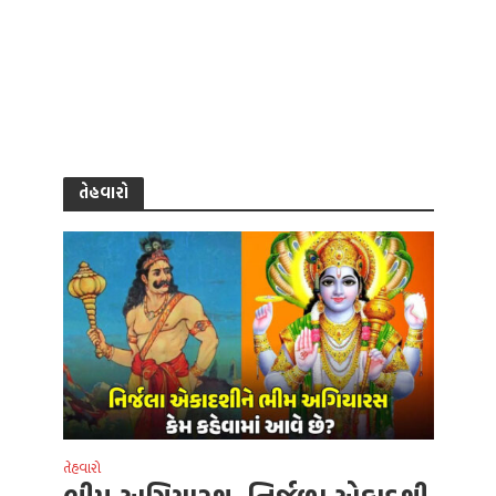
તેહવારો
તેહવારો