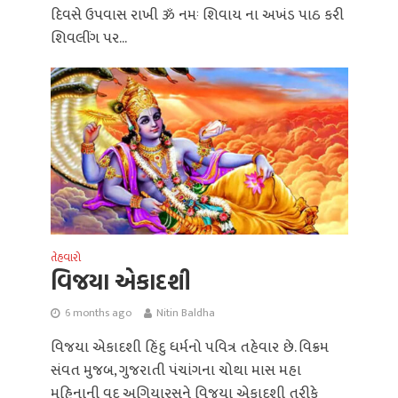
દિવસે ઉપવાસ રાખી ૐ નમઃ શિવાય ના અખંડ પાઠ કરી
શિવલીંગ પર...
તેહવારો
વિજયા એકાદશી
6 months ago
Nitin Baldha
વિજયા એકાદશી હિંદુ ધર્મનો પવિત્ર તહેવાર છે. વિક્રમ
સંવત મુજબ, ગુજરાતી પંચાંગના ચોથા માસ મહા
મહિનાની વદ અગિયારસને વિજયા એકાદશી તરીકે