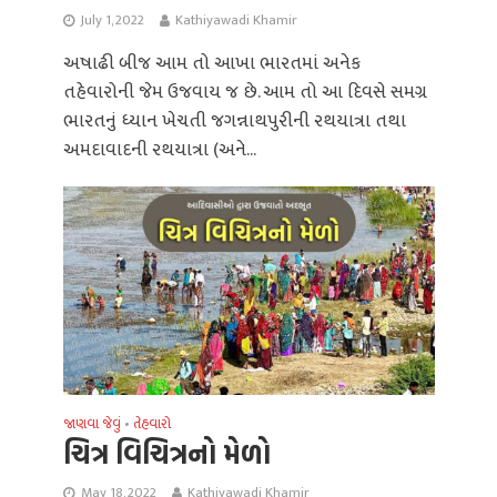
July 1, 2022
Kathiyawadi Khamir
અષાઢી બીજ આમ તો આખા ભારતમાં અનેક
તહેવારોની જેમ ઉજવાય જ છે. આમ તો આ દિવસે સમગ્ર
ભારતનું ધ્યાન ખેચતી જગન્નાથપુરીની રથયાત્રા તથા
અમદાવાદની રથયાત્રા (અને...
જાણવા જેવું
તેહવારો
•
ચિત્ર વિચિત્રનો મેળો
May 18, 2022
Kathiyawadi Khamir