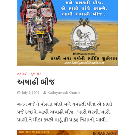
તેહવારો
દુહા-છંદ
•
અષાઢી બીજ
July 6, 2016
Kathiyawadi Khamir
ગગન ગજે ને મોરલા બોલે, મથે ચમકતી વીજ. એ હાલો
પંજે ક્ચ્છમેં, આવી અષાઢી બીજ… ખારી ધરતી, ખારો
પાણી, ને મીઠા કચ્છી માડું, હી પાંજી નિશાની. આવી...