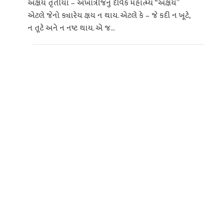
અક્ષય તૃતીયા – અખાત્રીજનું દૈવિક મહાત્મ્ય “અક્ષય”
એટલે જેનો ક્યારેય ક્ષય ન થાય. એટલે કે – જે કદી ન ખૂટે,
ન તૂટે અને ન નષ્ટ થાય. એ જ...