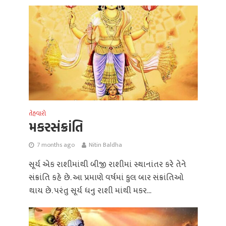
તેહવારો
મકરસંક્રાંતિ
7 months ago
Nitin Baldha
સૂર્ય એક રાશીમાંથી બીજી રાશીમાં સ્થાનાંતર કરે તેને
સંક્રાંતિ કહે છે. આ પ્રમાણે વર્ષમાં કુલ બાર સંક્રાંતિઓ
થાય છે. પરંતુ સૂર્ય ધનુ રાશી માંથી મકર...