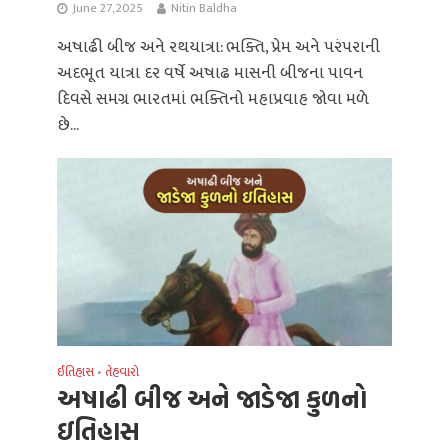
June 27, 2025
Nitin Baldha
અષાઢી બીજ અને રથયાત્રા: ભક્તિ, પ્રેમ અને પરંપરાની
અદભૂત યાત્રા દર વર્ષે અષાઢ માસની બીજના પાવન
દિવસે સમગ્ર ભારતમાં ભક્તિનો મહાપ્રવાહ જોવા મળે
છે...
ઈતિહાસ
તેહવારો
•
અષાઢી બીજ અને જાડેજા કુળનો
ઇતિહાસ