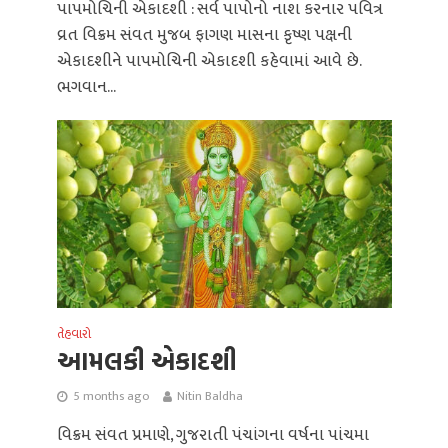
પાપમોચિની એકાદશી : સર્વ પાપોનો નાશ કરનાર પવિત્ર
વ્રત વિક્રમ સંવત મુજબ ફાગણ માસના કૃષ્ણ પક્ષની
એકાદશીને પાપમોચિની એકાદશી કહેવામાં આવે છે.
ભગવાન...
તેહવારો
આમલકી એકાદશી
5 months ago
Nitin Baldha
વિક્રમ સંવત પ્રમાણે, ગુજરાતી પંચાંગના વર્ષના પાંચમા