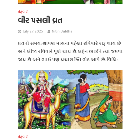
તેહવારો
વીર પસલી વ્રત
July 27, 2025
Nitin Baldha
વ્રતનો સમય: શ્રાવણ માસના પહેલા રવિવારે શરૂ થાય છે
અને બીજા રવિવારે પૂર્ણ થાય છે. બહેન ભાઈને ત્યાં જમવા
જાય છે અને ભાઈ પણ યથાશક્તિ ભેટ આપે છે. વિધિ:...
તેહવારો