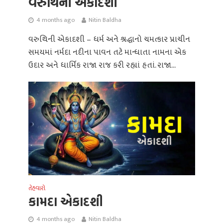
વરુથિની એકાદશી
4 months ago
Nitin Baldha
વરુથિની એકાદશી – ધર્મ અને શ્રદ્ધાનો ચમત્કાર પ્રાચીન
સમયમાં નર્મદા નદીના પાવન તટે માન્ધાતા નામના એક
ઉદાર અને ધાર્મિક રાજા રાજ કરી રહ્યાં હતાં. રાજા...
તેહવારો
કામદા એકાદશી
4 months ago
Nitin Baldha