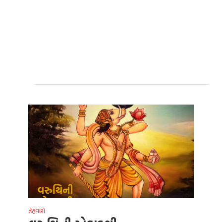
તેહવારો