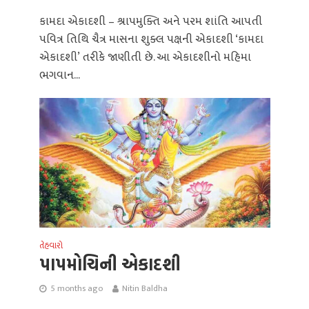
કામદા એકાદશી – શ્રાપમુક્તિ અને પરમ શાંતિ આપતી
પવિત્ર તિથિ ચૈત્ર માસના શુક્લ પક્ષની એકાદશી ‘કામદા
એકાદશી’ તરીકે જાણીતી છે. આ એકાદશીનો મહિમા
ભગવાન...
તેહવારો
પાપમોચિની એકાદશી
5 months ago
Nitin Baldha