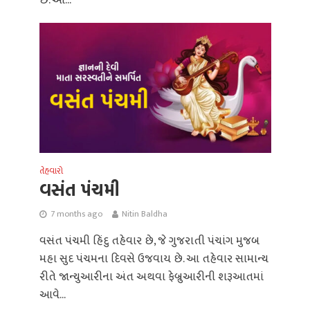
તેહવારો
વસંત પંચમી
7 months ago
Nitin Baldha
વસંત પંચમી હિંદુ તહેવાર છે, જે ગુજરાતી પંચાંગ મુજબ
મહા સુદ પંચમના દિવસે ઉજવાય છે. આ તહેવાર સામાન્ય
રીતે જાન્યુઆરીના અંત અથવા ફેબ્રુઆરીની શરૂઆતમાં
આવે...