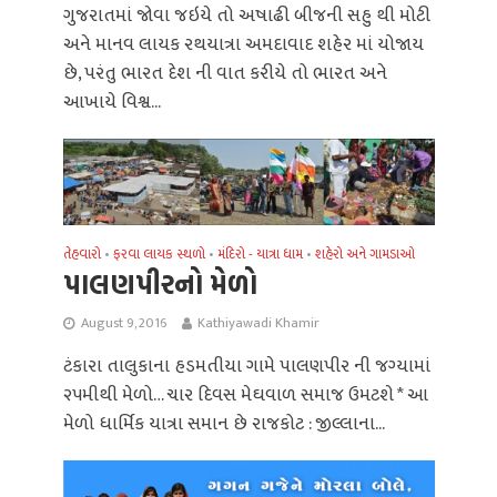
ગુજરાતમાં જોવા જઇયે તો અષાઢી બીજની સહુ થી મોટી
અને માનવ લાયક રથયાત્રા અમદાવાદ શહેર માં યોજાય
છે, પરંતુ ભારત દેશ ની વાત કરીયે તો ભારત અને
આખાયે વિશ્વ...
તેહવારો
ફરવા લાયક સ્થળો
મંદિરો - યાત્રા ધામ
શહેરો અને ગામડાઓ
•
•
•
પાલણપીરનો મેળો
August 9, 2016
Kathiyawadi Khamir
ટંકારા તાલુકાના હડમતીયા ગામે પાલણપીર ની જગ્‍યામાં
૨૫મીથી મેળો… ચાર દિવસ મેઘવાળ સમાજ ઉમટશે * આ
મેળો ધાર્મિક યાત્રા સમાન છે રાજકોટ : જીલ્લાના...