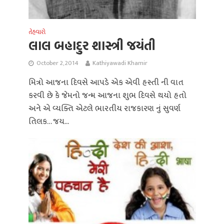
તેહવારો
લાલ બહાદુર શાસ્ત્રી જયંતી
October 2, 2014
Kathiyawadi Khamir
મિત્રો આજના દિવસે આપડે એક એવી હસ્તી ની વાત
કરવી છે કે જેમનો જન્મ આજના શુભ દિવસે થયો હતો
અને એ વ્યક્તિ એટલે ભારતીય રાજકારણ નું સુવર્ણ
તિલક… જય...