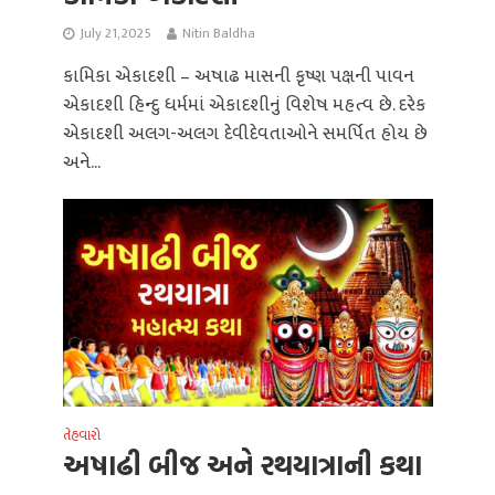
July 21, 2025
Nitin Baldha
કામિકા એકાદશી – અષાઢ માસની કૃષ્ણ પક્ષની પાવન
એકાદશી હિન્દુ ધર્મમાં એકાદશીનું વિશેષ મહત્વ છે. દરેક
એકાદશી અલગ-અલગ દેવીદેવતાઓને સમર્પિત હોય છે
અને...
તેહવારો
અષાઢી બીજ અને રથયાત્રાની કથા