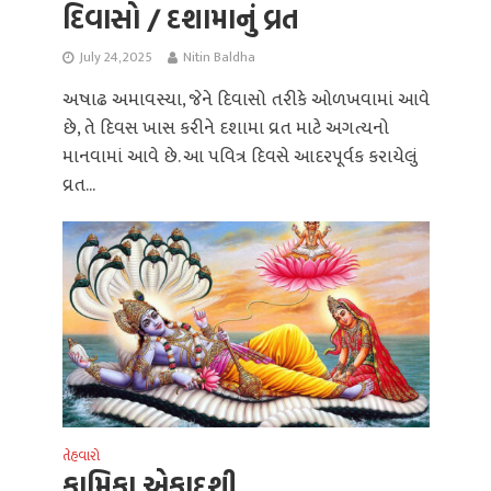
દિવાસો / દશામાનું વ્રત
July 24, 2025
Nitin Baldha
અષાઢ અમાવસ્યા, જેને દિવાસો તરીકે ઓળખવામાં આવે
છે, તે દિવસ ખાસ કરીને દશામા વ્રત માટે અગત્યનો
માનવામાં આવે છે. આ પવિત્ર દિવસે આદરપૂર્વક કરાયેલું
વ્રત...
તેહવારો
કામિકા એકાદશી