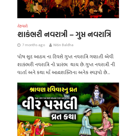
તેહવારો
શાકંભરી નવરાત્રી – ગુપ્ત નવરાત્રિ
7 months ago
Nitin Baldha
પોષ સુદ આઠમ ના દિવસે ગુપ્ત નવરાત્રિ ગણાતી એવી
શાકંભરી નવરાત્રિ નો પ્રારંભ થાય છે. ગુપ્ત નવરાત્રી ની
વાર્તા અને કથા માઁ આદ્યશક્તિના અનેક સ્વરૂપો છે...