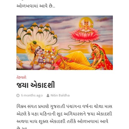
ઓળખવામાં આવે છે...
તેહવારો
જયા એકાદશી
6 months ago
Nitin Baldha
વિક્રમ સંવત પ્રમાણે ગુજરાતી પંચાંગના વર્ષના ચોથા માસ
એટલે કે મહા મહિનાની સુદ અગિયારસને જયા એકાદશી
અથવા માધ શુક્લ એકાદશી તરીકે ઓળખવામાં આવે
છે. આ...