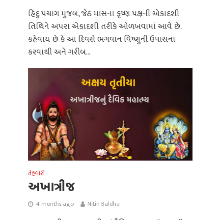
હિંદુ પંચાંગ મુજબ, જેઠ માસના કૃષ્ણ પક્ષની એકાદશી
તિથિને અપરા એકાદશી તરીકે ઓળખવામાં આવે છે.
કહેવાય છે કે આ દિવસે ભગવાન વિષ્ણુની ઉપાસના
કરવાથી અને ગરીબ...
તેહવારો
અખાત્રીજ
4 months ago
Nitin Baldha