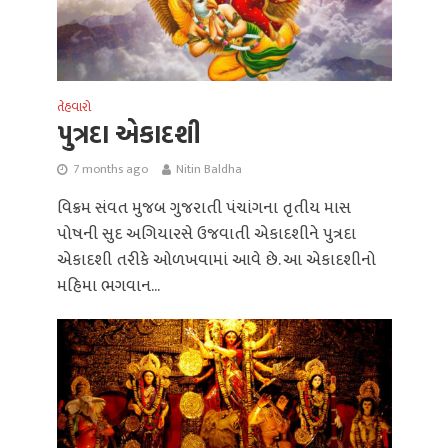
તેહવારો
પુત્રદા એકાદશી
7 months ago
Nitin Baldha
વિક્રમ સંવત મુજબ ગુજરાતી પંચાંગના તૃતીય માસ
પોષની સુદ અગિયારસે ઉજવાતી એકાદશીને પુત્રદા
એકાદશી તરીકે ઓળખવામાં આવે છે. આ એકાદશીનો
મહિમા ભગવાન...