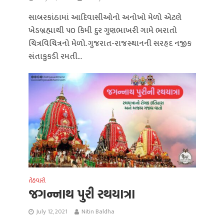
સાબરકાંઠામાં આદિવાસીઓનો અનોખો મેળો એટલે
ખેડબ્રહ્માથી ૫૦ કિમી દુર ગુણભાખરી ગામે ભરાતો
ચિત્રવિચિત્રનો મેળો. ગુજરાત-રાજસ્થાનની સરહદ નજીક
સંતાકુકડી રમતી...
તેહવારો
જગન્નાથ પુરી રથયાત્રા
July 12, 2021
Nitin Baldha