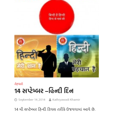
તેહવારો
14 સપ્ટેમ્બર –હિન્દી દિન
September 14, 2014
Kathiyawadi Khamir
14 મી સપ્ટેમ્બર હિન્દી દિવસ તરીકે ઉજવવામાં આવે છે.