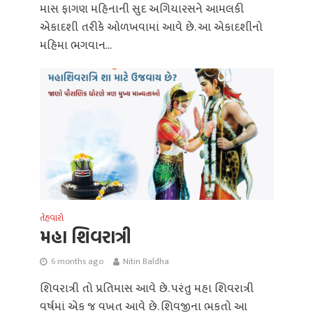
માસ ફાગણ મહિનાની સુદ અગિયારસને આમલકી
એકાદશી તરીકે ઓળખવામાં આવે છે. આ એકાદશીનો
મહિમા ભગવાન...
તેહવારો
મહા શિવરાત્રી
6 months ago
Nitin Baldha
શિવરાત્રી તો પ્રતિમાસ આવે છે. પરંતુ મહા શિવરાત્રી
વર્ષમાં એક જ વખત આવે છે. શિવજીના ભકતો આ