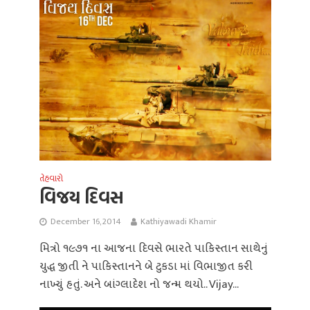
તેહવારો
વિજય દિવસ
December 16, 2014
Kathiyawadi Khamir
મિત્રો ૧૯૭૧ ના આજના દિવસે ભારતે પાકિસ્તાન સાથેનું
યુદ્ધ જીતી ને પાકિસ્તાનને બે ટુકડા માં વિભાજીત કરી
નાખ્યું હતું. અને બાંગ્લાદેશ નો જન્મ થયો.. Vijay...