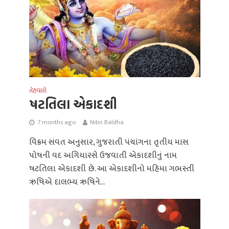
તેહવારો
ષટતિલા એકાદશી
7 months ago
Nitin Baldha
વિક્રમ સંવત અનુસાર, ગુજરાતી પંચાંગના તૃતીય માસ
પોષની વદ અગિયારસે ઉજવાતી એકાદશીનું નામ
ષટતિલા એકાદશી છે. આ એકાદશીનો મહિમા ગભસ્તી
ઋષિએ દાલભ્ય ઋષિને...