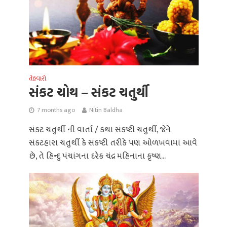
તેહવારો
સંકટ ચોથ – સંકટ ચતુર્થી
7 months ago
Nitin Baldha
સંકટ ચતુર્થી ની વાર્તા / કથા સંકષ્ટી ચતુર્થી, જેને
સંકટહારા ચતુર્થી કે સંકષ્ટી તરીકે પણ ઓળખવામાં આવે
છે, તે હિન્દુ પંચાંગના દરેક ચંદ્ર મહિનાના કૃષ્ણ...