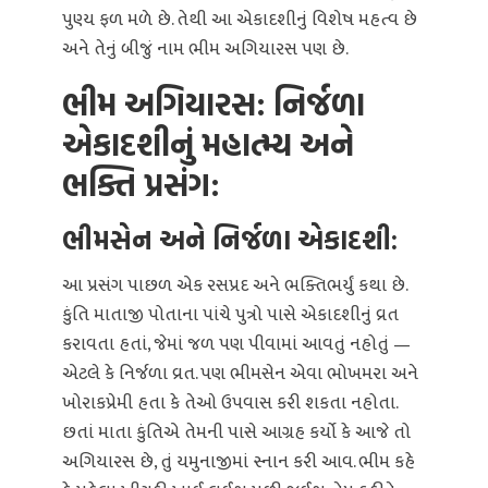
પુણ્ય ફળ મળે છે. તેથી આ એકાદશીનું વિશેષ મહત્વ છે
અને તેનું બીજું નામ ભીમ અગિયારસ પણ છે.
ભીમ અગિયારસ: નિર્જળા
એકાદશીનું મહાત્મ્ય અને
ભક્તિ પ્રસંગ:
ભીમસેન અને નિર્જળા એકાદશી:
આ પ્રસંગ પાછળ એક રસપ્રદ અને ભક્તિભર્યું કથા છે.
કુંતિ માતાજી પોતાના પાંચે પુત્રો પાસે એકાદશીનું વ્રત
કરાવતા હતાં, જેમાં જળ પણ પીવામાં આવતું નહોતું —
એટલે કે નિર્જળા વ્રત. પણ ભીમસેન એવા ભોખમરા અને
ખોરાકપ્રેમી હતા કે તેઓ ઉપવાસ કરી શકતા નહોતા.
છતાં માતા કુંતિએ તેમની પાસે આગ્રહ કર્યો કે આજે તો
અગિયારસ છે, તું યમુનાજીમાં સ્નાન કરી આવ. ભીમ કહે