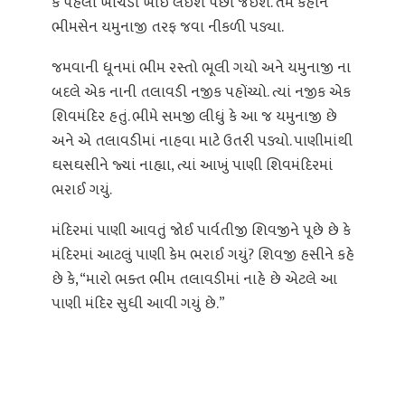
કે પહેલા ખીચડી ખાઈ લઈશ પછી જઈશ. તેમ કહીને
ભીમસેન યમુનાજી તરફ જવા નીકળી પડ્યા.
જમવાની ધૂનમાં ભીમ રસ્તો ભૂલી ગયો અને યમુનાજી ના
બદલે એક નાની તલાવડી નજીક પહોંચ્યો. ત્યાં નજીક એક
શિવમંદિર હતું. ભીમે સમજી લીધું કે આ જ યમુનાજી છે
અને એ તલાવડીમાં નાહવા માટે ઉતરી પડ્યો. પાણીમાંથી
ઘસઘસીને જ્યાં નાહ્યા, ત્યાં આખું પાણી શિવમંદિરમાં
ભરાઈ ગયું.
મંદિરમાં પાણી આવતું જોઈ પાર્વતીજી શિવજીને પૂછે છે કે
મંદિરમાં આટલું પાણી કેમ ભરાઈ ગયું? શિવજી હસીને કહે
છે કે, “મારો ભક્ત ભીમ તલાવડીમાં નાહે છે એટલે આ
પાણી મંદિર સુધી આવી ગયું છે.”