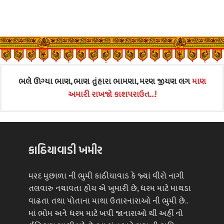
ભલે ઊગ્યા ભાણ, ભાણ તુંહારા ભામણા, મરણ જીયણ લગ
માણ
અમારી રાખજો કાશપરાઉત…!
કાઠિયાવાડી ખમીર
મરદ મુછાળા ની ભુમી કાઠીયાવાડ કે જ્યાં વીરો નાગી
તલવારુ નચાવતા હોય એ ખુમારી છે, ધરમ માટે માથડા
વાઢતા તથા પોતાના માથા ઉતારનારાઓ ની ભુમી છે..
માં ભોમ અને ધરમ માટે ખપી જાનારાઓ થી અહીં નો