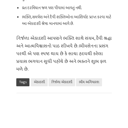
વ્રત દરમિયાન જળ પણ પીવામાં આવતું નથી.
ભક્તિ, સમર્પણ અને દૈવી શક્તિઓના આશિર્વાદ પ્રાપ્ત કરવા માટે
આ એકાદશી શ્રેષ્ઠ માનવામાં આવે છે.
નિર્જળા એકાદશી આપણને ભક્તિ સાથે સંયમ, દૈવી શ્રદ્ધા
અને આત્મવિશ્વાસનો પાઠ શીખવે છે. ભીમસેનના પ્રસંગ
પરથી એ પણ સ્પષ્ટ થાય છે કે સાચા હૃદયથી કરેલા
પ્રયાસ ભગવાન સુધી પહોંચે છે અને ભક્તને શુભ ફળ
મળે છે.
Tags
એકાદશી
નિર્જળા એકાદશી
ભીમ અગિયારશ