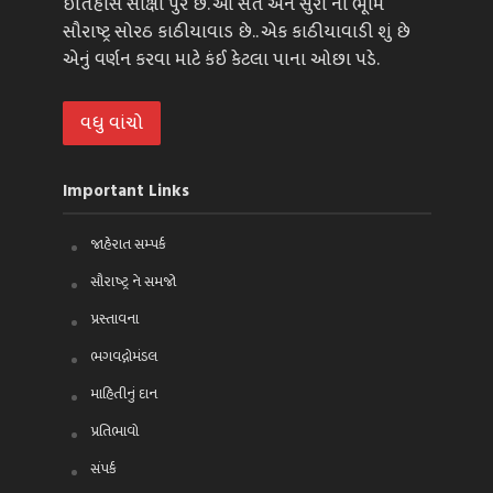
ઈતિહાસ સાક્ષી પુરે છે. આ સંત અને સુરા ની ભૂમિ
સૌરાષ્ટ્ર સોરઠ કાઠીયાવાડ છે.. એક કાઠીયાવાડી શું છે
એનું વર્ણન કરવા માટે કંઈ કેટલા પાના ઓછા પડે.
વધુ વાંચો
Important Links
જાહેરાત સમ્પર્ક
સૌરાષ્ટ્ર ને સમજો
પ્રસ્તાવના
ભગવદ્ગોમંડલ
માહિતીનું દાન
પ્રતિભાવો
સંપર્ક