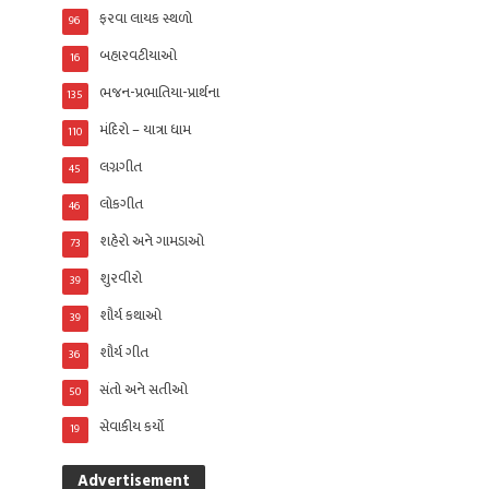
ફરવા લાયક સ્થળો
96
બહારવટીયાઓ
16
ભજન-પ્રભાતિયા-પ્રાર્થના
135
મંદિરો – યાત્રા ધામ
110
લગ્નગીત
45
લોકગીત
46
શહેરો અને ગામડાઓ
73
શુરવીરો
39
શૌર્ય કથાઓ
39
શૌર્ય ગીત
36
સંતો અને સતીઓ
50
સેવાકીય કર્યો
19
Advertisement