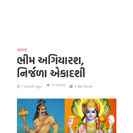
તેહવારો
ભીમ અગિયારશ,
નિર્જળા એકાદશી
37 Views
1 month ago
3 Min Read