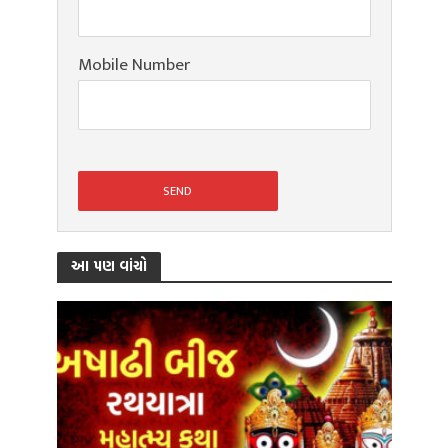
Mobile Number
આ પણ વાંચો