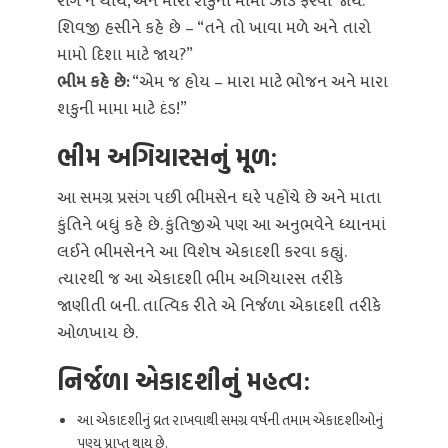
રોગ ન થાય, અને મારો શકુની મામો ઝાડે ફરવા જાય.”
શિવજી હસીને કહે છે – “તને તો ખાવા મળે અને તારો
મામો દિશા માટે જાય?”
ભીમ કહે છે:
“એમ જ હોય – મારા માટે ભોજન અને મારા
શકુની મામા માટે દંડ!”
ભીમ અગિયારસનું મૂળ:
આ સમગ્ર પ્રસંગ પછી ભીમસેન ઘરે પહોંચે છે અને માતા
કુંતિને બધું કહે છે. કુંતિજીએ પણ આ અનુભવેને ધ્યાનમાં
લઈને ભીમસેનને આ વિશેષ એકાદશી કરવા કહ્યું.
ત્યારથી જ આ એકાદશી ભીમ અગિયારસ તરીકે
જાણીતી બની. તાત્વિક રીતે એ નિર્જળા એકાદશી તરીકે
ઓળખાય છે.
નિર્જળા એકાદશીનું મહત્વ:
આ એકાદશીનું વ્રત રાખવાથી સમગ્ર વર્ષની તમામ એકાદશીઓનું
પુણ્ય પ્રાપ્ત થાય છે.