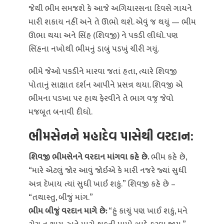
જેથી ભીમ સમજશે કે આજે અગિયારસના દિવસે ગાયને
મારી શકાય નહીં અને તે ઊભો થશે. એવું જ થયું — ભીમ
ઊભા થયા અને સિંહ (શિવજી) ને પકડી લીધો. પણ
સિંહના નખોથી ભીમનું ડાબું પડખું ચીરી ગયું.
ભીમે જેઓ પકડીને મારવા જતાં હતા, ત્યારે શિવજી
પોતાનું સાક્ષાત દર્શન આપીને પ્રસન્ન થયા. શિવજી એ
ભીમના પડખા પર હાથ ફેરવીને તે ભાગ વજ્ર જેવો
મજબૂત બનાવી દીધો.
ભીમસેનને મહાદેવ પાસેથી વરદાન:
શિવજી ભીમસેનને વરદાન માંગવા કહે છે.
ભીમ કહે છે,
“મારે એટલું જોર આવું જોઈએ કે મારી નજરે જ્યાં સુધી
અન્ન દેખાય ત્યાં સુધી ખાઈ શકું.” શિવજી કહે છે –
“તથાસ્તુ, બીજું માંગ.”
ભીમ બીજું વરદાન માગે છે:
“હું કાચું પણ ખાઈ શકું, મને