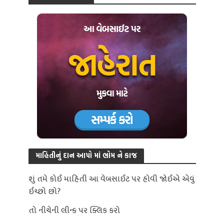
માહિતીનું દાન આપો માં ભોમ ને કાજ
શું તમે કોઈ માહિતી આ વેબસાઈટ પર હોવી જોઈએ એવું
ઈચ્છો છો?
તો નીચેની લીન્ક પર ક્લિક કરો