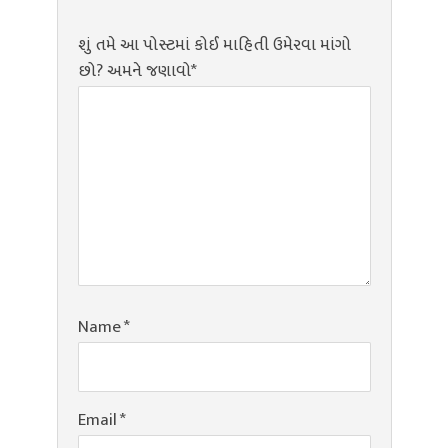
શું તમે આ પોસ્ટમાં કોઈ માહિતી ઉમેરવા માંગો
છો? અમને જણાવો*
Name
*
Email
*