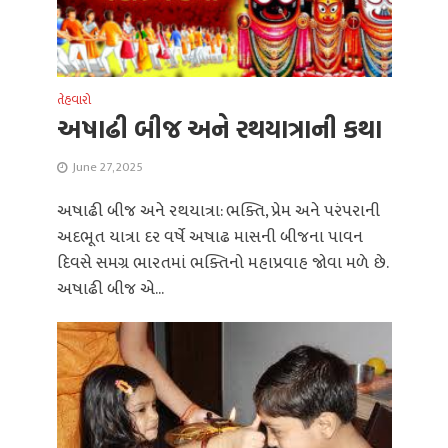
તેહવારો
અષાઢી બીજ અને રથયાત્રાની કથા
June 27, 2025
અષાઢી બીજ અને રથયાત્રા: ભક્તિ, પ્રેમ અને પરંપરાની
અદભૂત યાત્રા દર વર્ષે અષાઢ માસની બીજના પાવન
દિવસે સમગ્ર ભારતમાં ભક્તિનો મહાપ્રવાહ જોવા મળે છે.
અષાઢી બીજ એ...