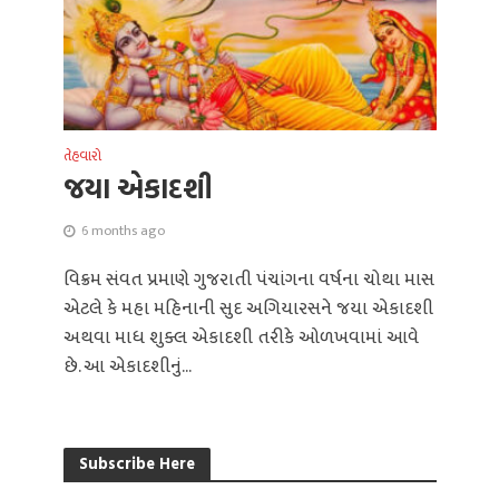
તેહવારો
જયા એકાદશી
6 months ago
વિક્રમ સંવત પ્રમાણે ગુજરાતી પંચાંગના વર્ષના ચોથા માસ
એટલે કે મહા મહિનાની સુદ અગિયારસને જયા એકાદશી
અથવા માધ શુક્લ એકાદશી તરીકે ઓળખવામાં આવે
છે. આ એકાદશીનું...
Subscribe Here