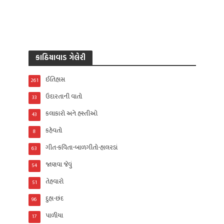
કાઠિયાવાડ ગેલેરી
ઈતિહાસ
261
ઉદારતાની વાતો
33
કલાકારો અને હસ્તીઓ
43
કહેવતો
8
ગીત-કવિતા-બાળગીતો-હાલરડાં
63
જાણવા જેવું
54
તેહવારો
51
દુહા-છંદ
96
પાળીયા
17