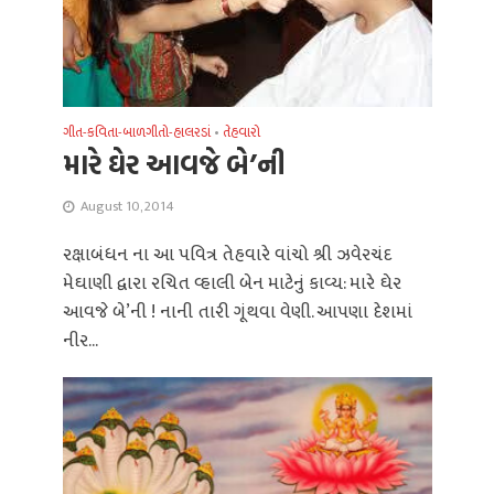
ગીત-કવિતા-બાળગીતો-હાલરડાં
•
તેહવારો
મારે ઘેર આવજે બે’ની
August 10, 2014
રક્ષાબંધન ના આ પવિત્ર તેહવારે વાંચો શ્રી ઝવેરચંદ
મેઘાણી દ્વારા રચિત વ્હાલી બેન માટેનું કાવ્ય: મારે ઘેર
આવજે બે’ની ! નાની તારી ગૂંથવા વેણી. આપણા દેશમાં
નીર...