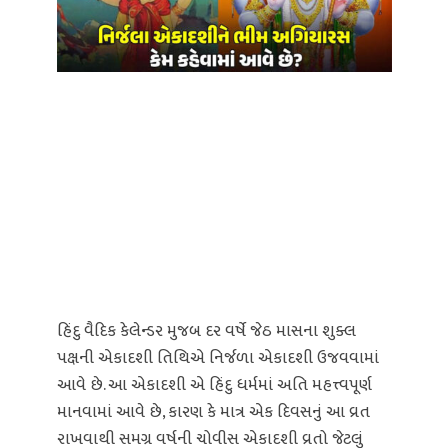
હિંદુ વૈદિક કેલેન્ડર મુજબ દર વર્ષે જેઠ માસના શુક્લ
પક્ષની એકાદશી તિથિએ નિર્જળા એકાદશી ઉજવવામાં
આવે છે. આ એકાદશી એ હિંદુ ધર્મમાં અતિ મહત્ત્વપૂર્ણ
માનવામાં આવે છે, કારણ કે માત્ર એક દિવસનું આ વ્રત
રાખવાથી સમગ્ર વર્ષની ચોવીસ એકાદશી વ્રતો જેટલું