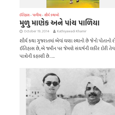
ઈતિહાસ
પાળીયા
શૌર્ય કથાઓ
•
•
મુળુ માણેક અને પાંચ પાળિયા
October 19, 2014
Kathiyawadi Khamir
શૌર્ય કથા ગુજરાતમાં એવાં ઘણા સ્થાનો છે જેનો પોતાનો ર
ઈતિહાસ છે, એ જમીન પર જેમણે સંઘર્ષની લકીર દોરી તેવા
પાત્રોની કહાણી છે…...