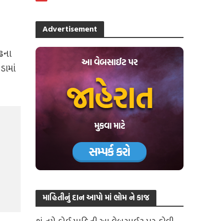
Advertisement
ઢના
ડામાં
માહિતીનું દાન આપો માં ભોમ ને કાજ