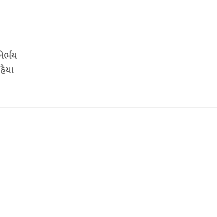
િર્ભય
હૈયા