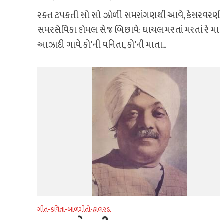
રક્ત ટપકતી સો સો ઝોળી સમરાંગણથી આવે, કેસરવરણ
સમરસેવિકા કોમલ સેજ બિછાવે: ઘાયલ મરતાં મરતાં રે મ
આઝાદી ગાવે. કો’ની વનિતા, કો’ની માતા...
ગીત-કવિતા-બાળગીતો-હાલરડાં