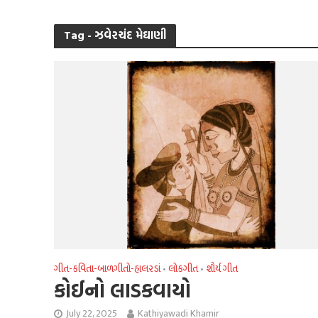
Tag - ઝવેરચંદ મેઘાણી
ગીત-કવિતા-બાળગીતો-હાલરડાં
લોકગીત
શૌર્ય ગીત
•
•
કોઈનો લાડકવાયો
July 22, 2025
Kathiyawadi Khamir