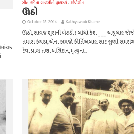
ગીત-કવિતા-બાળગીતો-હાલરડાં
શૌર્ય ગીત
•
ઊઠો
October 18, 2014
Kathiyawadi Khamir
ઊઠો, સાવજ શૂરાની બેટડી ! બાંધો કેશ ___ અશ્રુધાર જોજ
તમારા કંથડા, એના કામજો કીર્તિઅંબાર. સાદ સુણી સમરાં
ોમાંચક
દેવા પ્રાણ તણાં બલિદાન, મૃત્યુના...
ં