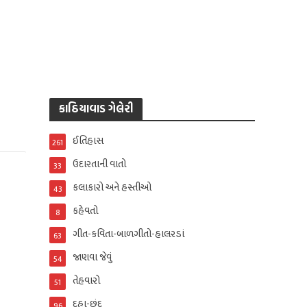
કાઠિયાવાડ ગેલેરી
ઈતિહાસ
261
ઉદારતાની વાતો
33
કલાકારો અને હસ્તીઓ
43
કહેવતો
8
ગીત-કવિતા-બાળગીતો-હાલરડાં
63
જાણવા જેવું
54
તેહવારો
51
દુહા-છંદ
96