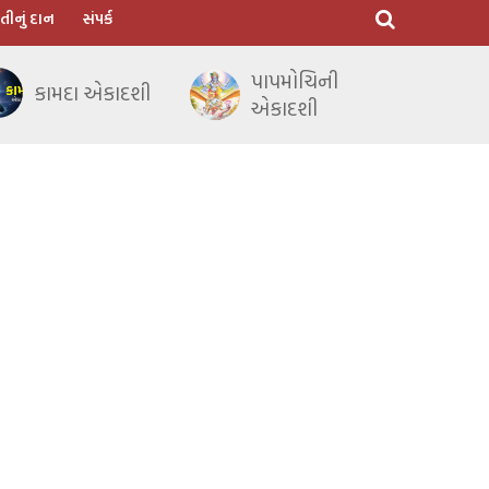
તીનું દાન
સંપર્ક
પાપમોચિની
કામદા એકાદશી
એકાદશી