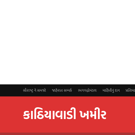
સૌરાષ્ટ્ર ને સમજો
જાહેરાત સમ્પર્ક
ભગવદ્ગોમંડલ
માહિતીનું દાન
પ્રતિભ
કાઠિયાવાડી ખમીર