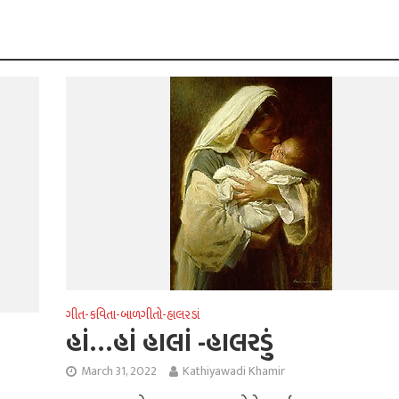
ગીત-કવિતા-બાળગીતો-હાલરડાં
હાં…હાં હાલાં -હાલરડું
March 31, 2022
Kathiyawadi Khamir