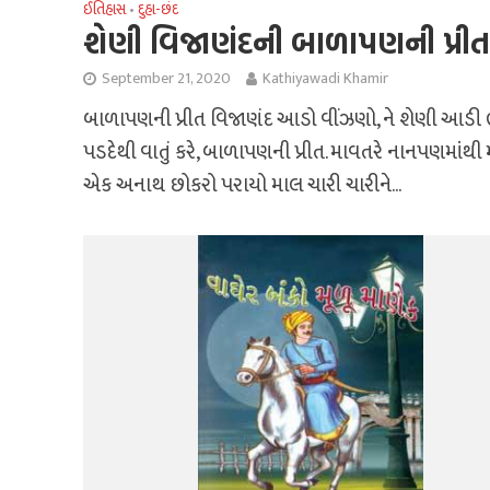
ઈતિહાસ
દુહા-છંદ
•
શેણી વિજાણંદની બાળાપણની પ્રીત
September 21, 2020
Kathiyawadi Khamir
બાળાપણની પ્રીત વિજાણંદ આડો વીંઝણો, ને શેણી આડી ભ
પડદેથી વાતું કરે, બાળાપણની પ્રીત. માવતરે નાનપણમાંથી મ
એક અનાથ છોકરો પરાયો માલ ચારી ચારીને...