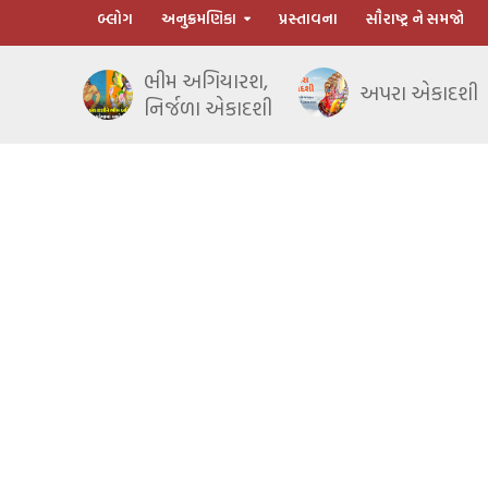
બ્લોગ
અનુક્રમણિકા
પ્રસ્તાવના
સૌરાષ્ટ્ર ને સમજો
ભીમ અગિયારશ,
અપરા એકાદશી
નિર્જળા એકાદશી