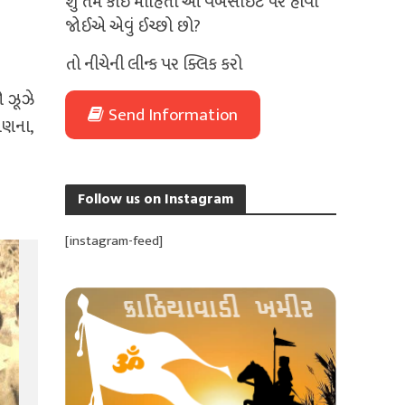
શું તમે કોઈ માહિતી આ વેબસાઈટ પર હોવી
જોઈએ એવું ઈચ્છો છો?
તો નીચેની લીન્ક પર ક્લિક કરો
ો ઝૂઝે
Send Information
ગણના,
Follow us on Instagram
[instagram-feed]