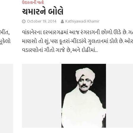
ઉદારતાની વાતો
ચમારને બોલે
October 19, 2014
Kathiyawadi Khamir
ીંત,
વાંકાનેરના દરબારગઢમાં આજ રંગરાગની છોળો ઊડે છે. ગ
ૂકેલો
માણસો તો શું, પણ કૂતરાં-મીંદડાંયે ગુલતાનમાં ડોલે છે. ઓર
વડારણોનાં ગીતો ગાજે છે, અને દોઢીમાં...