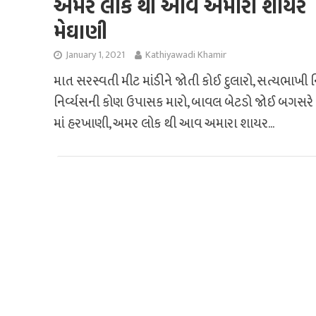
અમર લોક થી આવ અમારા શાયર
મેઘાણી
January 1, 2021
Kathiyawadi Khamir
માત સરસ્વતી મીટ માંડીને જોતી કોઈ દુલારો, સત્યભાખી ન
નિર્વ્યસની કોણ ઉપાસક મારો, બાવલ બેટડો જોઈ બગસરે 
માં હરખાણી, અમર લોક થી આવ અમારા શાયર...