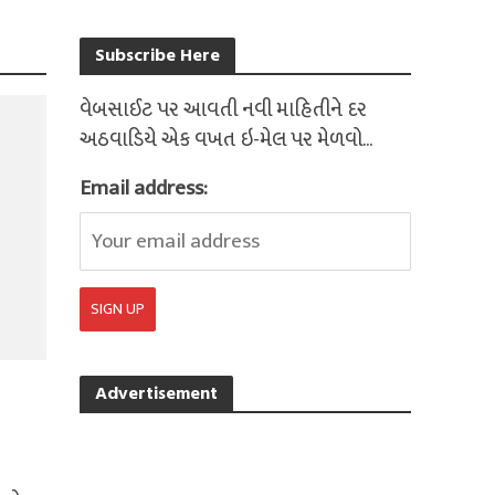
Subscribe Here
વેબસાઈટ પર આવતી નવી માહિતીને દર
અઠવાડિયે એક વખત ઇ-મેલ પર મેળવો...
Email address:
Advertisement