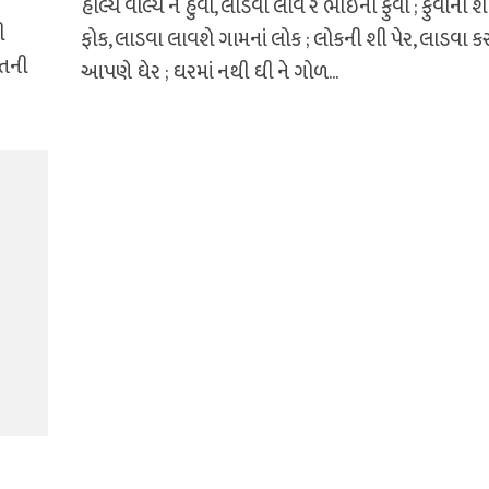
હાલ્ય વાલ્ય ને હુવા, લાડવા લાવે રે ભાઇના ફુવા ; ફુવાના શ
ી
ફોક, લાડવા લાવશે ગામનાં લોક ; લોકની શી પેર, લાડવા કર
ાતની
આપણે ઘેર ; ઘરમાં નથી ઘી ને ગોળ...