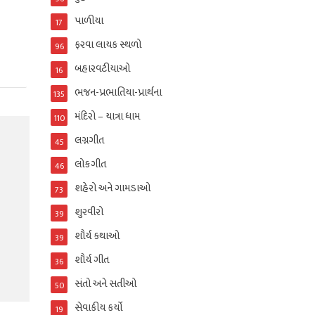
પાળીયા
17
ફરવા લાયક સ્થળો
96
બહારવટીયાઓ
16
ભજન-પ્રભાતિયા-પ્રાર્થના
135
મંદિરો – યાત્રા ધામ
110
લગ્નગીત
45
લોકગીત
46
શહેરો અને ગામડાઓ
73
શુરવીરો
39
શૌર્ય કથાઓ
39
શૌર્ય ગીત
36
સંતો અને સતીઓ
50
સેવાકીય કર્યો
19