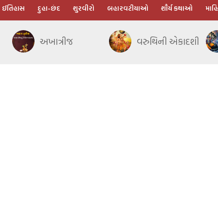
ઈતિહાસ
દુહા-છંદ
શુરવીરો
બહારવટીયાઓ
શૌર્ય કથાઓ
માહિ
અખાત્રીજ
વરુથિની એકાદશી