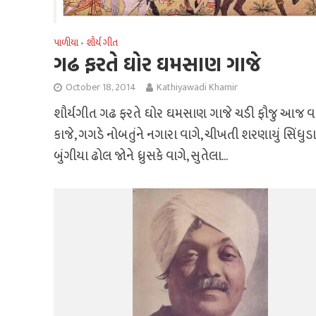
પાળીયા
શૌર્ય ગીત
•
ગઢ ફરતે ઘોર ઘમસાણ ગાજે
October 18, 2014
Kathiyawadi Khamir
શૌર્યગીત ગઢ ફરતે ઘોર ઘમસાણ ગાજે ચડી ફૌજુ આજ વ
કાજે, ગગડે નોબતુંને નગારા વાગે, ચીખતી શરણાયું સિંધુડા 
બુંગીયા ઢોલ જોને ધ્રુસકે વાગે, સુતેલા...