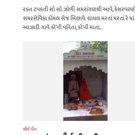
રક્ત ટપકતી સો સો ઝોળી સમરાંગણથી આવે, કેસરવરણ
સમરસેવિકા કોમલ સેજ બિછાવે: ઘાયલ મરતાં મરતાં રે મ
આઝાદી ગાવે. કો’ની વનિતા, કો’ની માતા...
શૌર્ય ગીત