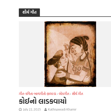
શૌર્ય ગીત
ગીત-કવિતા-બાળગીતો-હાલરડાં
લોકગીત
શૌર્ય ગીત
•
•
કોઈનો લાડકવાયો
July 22, 2025
Kathiyawadi Khamir