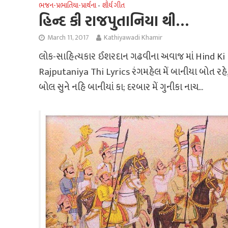
ભજન-પ્રભાતિયા-પ્રાર્થના
શૌર્ય ગીત
•
હિન્દ કી રાજપુતાનિયા થી…
March 11, 2017
Kathiyawadi Khamir
લોક-સાહિત્યકાર ઈશરદાન ગઢવીના અવાજ માં Hind Ki
Rajputaniya Thi Lyrics રંગમહેલ મેં બાનીયા બોત રહે
બોલ સુને નહિ બાનીયાં કા; દરબાર મેં ગુનીકા નાચ...