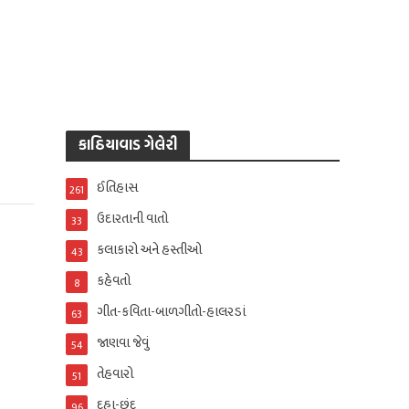
કાઠિયાવાડ ગેલેરી
ઈતિહાસ
261
ઉદારતાની વાતો
33
કલાકારો અને હસ્તીઓ
43
કહેવતો
8
ગીત-કવિતા-બાળગીતો-હાલરડાં
63
જાણવા જેવું
54
તેહવારો
51
દુહા-છંદ
96