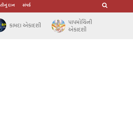
તીનું દાન
સંપર્ક
પાપમોચિની
કામદા એકાદશી
એકાદશી