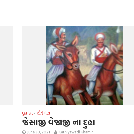
દુહા-છંદ
શૌર્ય ગીત
•
જેસાજી વેજાજી ના દુહા
June 30, 2021
Kathiyawadi Khamir