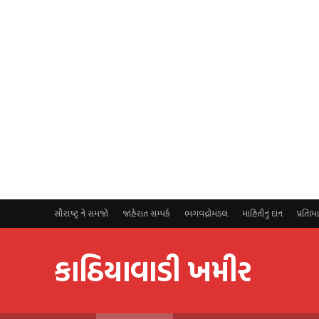
સૌરાષ્ટ્ર ને સમજો
જાહેરાત સમ્પર્ક
ભગવદ્ગોમંડલ
માહિતીનું દાન
પ્રતિભ
કાઠિયાવાડી ખમીર