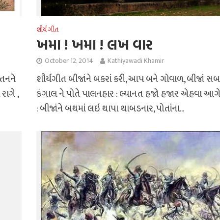
શૌર્ય ગીત
ખમા ! ખમા ! લખ વાર
October 12, 2014
Kathiyawadi Khamir
શૌર્યગીત બીજાંને બકરાં કરી, આપ બને ગોવાળ, બીજાં સબ
તનને
કંગાલ ને પોતે પાલનહાર : લ્યાનત હજો હજાર એહવા આગે
રાગે ,
: બીજાંને બથમાં લઇ થાપા થાબડનાર, પોતાંના...