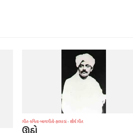
ગીત-કવિતા-બાળગીતો-હાલરડાં
શૌર્ય ગીત
•
ઊઠો