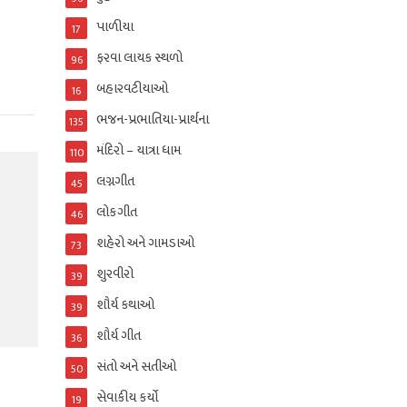
પાળીયા
17
ફરવા લાયક સ્થળો
96
બહારવટીયાઓ
16
ભજન-પ્રભાતિયા-પ્રાર્થના
135
મંદિરો – યાત્રા ધામ
110
લગ્નગીત
45
લોકગીત
46
શહેરો અને ગામડાઓ
73
શુરવીરો
39
શૌર્ય કથાઓ
39
શૌર્ય ગીત
36
સંતો અને સતીઓ
50
સેવાકીય કર્યો
19