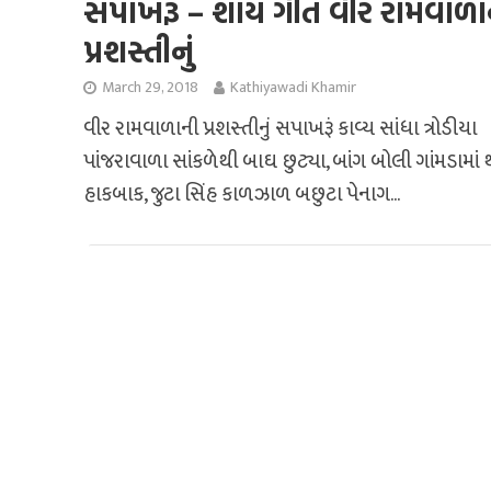
સપાખરૂં – શૌર્ય ગીત વીર રામવાળા
પ્રશસ્તીનું
March 29, 2018
Kathiyawadi Khamir
વીર રામવાળાની પ્રશસ્તીનું સપાખરૂં કાવ્ય સાંધા ત્રોડીયા
પાંજરાવાળા સાંકળેથી બાઘ છુટ્યા, બાંગ બોલી ગાંમડામા
હાકબાક, જુટા સિંહ કાળઝાળ બછુટા પેનાગ...