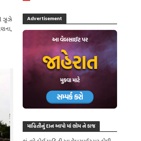
Advertisement
ો ઝૂઝે
ગણના,
માહિતીનું દાન આપો માં ભોમ ને કાજ