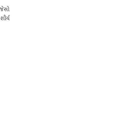
,જેસો
શૌર્ય