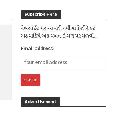
Subscribe Here
વેબસાઈટ પર આવતી નવી માહિતીને દર
અઠવાડિયે એક વખત ઇ-મેલ પર મેળવો...
Email address:
Advertisement