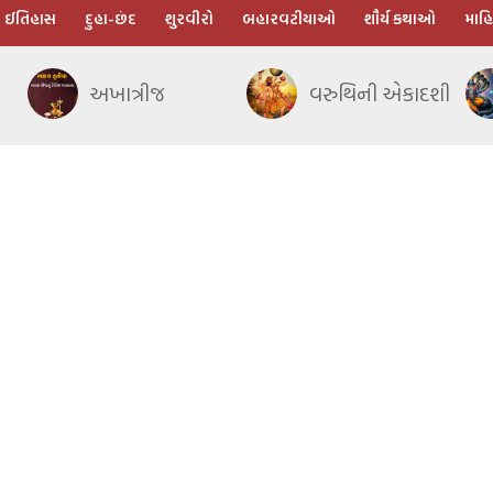
ઈતિહાસ
દુહા-છંદ
શુરવીરો
બહારવટીયાઓ
શૌર્ય કથાઓ
માહિ
અખાત્રીજ
વરુથિની એકાદશી