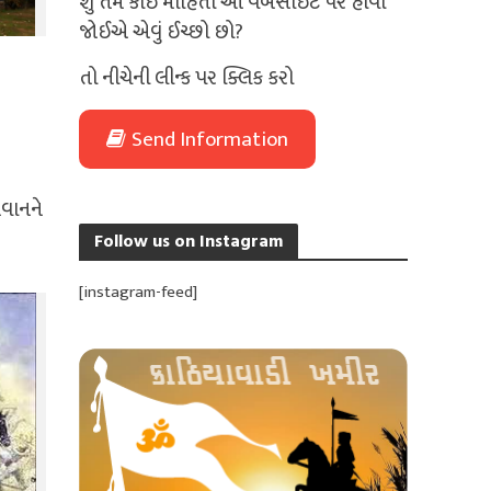
શું તમે કોઈ માહિતી આ વેબસાઈટ પર હોવી
જોઈએ એવું ઈચ્છો છો?
તો નીચેની લીન્ક પર ક્લિક કરો
Send Information
વાનને
Follow us on Instagram
[instagram-feed]