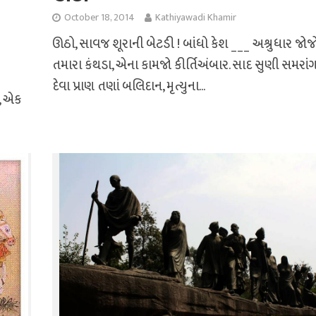
October 18, 2014
Kathiyawadi Khamir
ઊઠો, સાવજ શૂરાની બેટડી ! બાંધો કેશ ___ અશ્રુધાર જોજ
તમારા કંથડા, એના કામજો કીર્તિઅંબાર. સાદ સુણી સમરાં
દેવા પ્રાણ તણાં બલિદાન, મૃત્યુના...
, એક