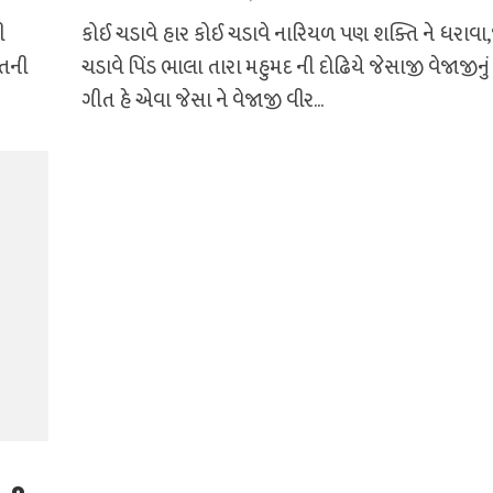
ી
કોઈ ચડાવે હાર કોઈ ચડાવે નારિયળ પણ શક્તિ ને ધરાવા
ાતની
ચડાવે પિંડ ભાલા તારા મહુમદ ની દોઢિયે જેસાજી વેજાજીનું 
ગીત હે એવા જેસા ને વેજાજી વીર...