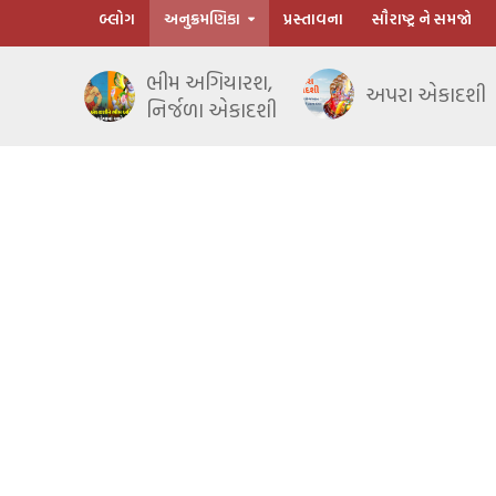
બ્લોગ
અનુક્રમણિકા
પ્રસ્તાવના
સૌરાષ્ટ્ર ને સમજો
ભીમ અગિયારશ,
અપરા એકાદશી
નિર્જળા એકાદશી