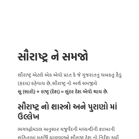
સૌરાષ્ટ્ર ને સમજો
સૌરાષ્ટ્ર એટલે એક એવો પ્રાંત કે જે ગુજરાતનું ધબકતું હૈડું
(હૃદય) કહેવાય છે, સૌરાષ્ટ્ર નો અર્થ સમજીયે
સુ (સારો) + રાષ્ટ્ર (દેશ) = સુંદર દેશ એવો થાય છે.
સૌરાષ્ટ્ર નો શાસ્ત્રો અને પુરાણો માં
ઉલ્લેખ
ભગવદ્ગોમંડલ અનુસાર યજુર્વેદની મધ્યન્દીની શાખાની
સંહિતામાં મહર્ષિ યાજ્ઞવલ્ક્યે સૌરાષ્ટ્ર દેશ નો નિર્દેશ કર્યો