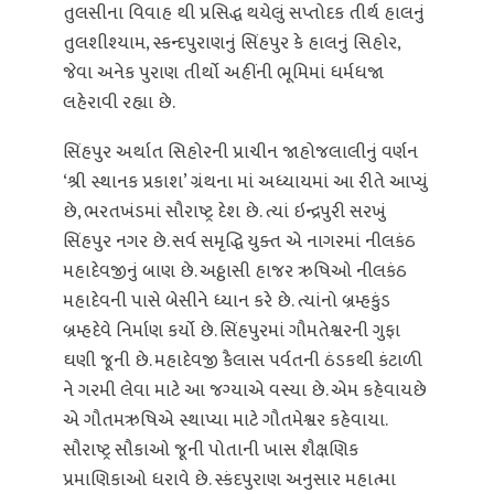
તુલસીના વિવાહ થી પ્રસિદ્ધ થયેલું સપ્તોદક તીર્થ હાલનું
તુલશીશ્યામ, સ્કન્દપુરાણનું સિંહપુર કે હાલનું સિહોર,
જેવા અનેક પુરાણ તીર્થો અહીંની ભૂમિમાં ધર્મધજા
લહેરાવી રહ્યા છે.
સિંહપુર અર્થાત સિહોરની પ્રાચીન જાહોજલાલીનું વર્ણન
‘શ્રી સ્થાનક પ્રકાશ’ ગ્રંથના માં અધ્યાયમાં આ રીતે આપ્યું
છે, ભરતખંડમાં સૌરાષ્ટ્ર દેશ છે. ત્યાં ઇન્દ્રપુરી સરખું
સિંહપુર નગર છે. સર્વ સમૃદ્ધિ યુક્ત એ નાગરમાં નીલકંઠ
મહાદેવજીનું બાણ છે. અઠ્ઠાસી હાજર ઋષિઓ નીલકંઠ
મહાદેવની પાસે બેસીને ધ્યાન કરે છે. ત્યાંનો બ્રમ્હકુંડ
બ્રમ્હદેવે નિર્માણ કર્યો છે. સિંહપુરમાં ગૌમતેશ્વરની ગુફા
ઘણી જૂની છે. મહાદેવજી કૈલાસ પર્વતની ઠંડકથી કંટાળી
ને ગરમી લેવા માટે આ જગ્યાએ વસ્યા છે. એમ કહેવાયછે
એ ગૌતમઋષિએ સ્થાપ્યા માટે ગૌતમેશ્વર કહેવાયા.
સૌરાષ્ટ્ર સૌકાઓ જૂની પોતાની ખાસ શૈક્ષણિક
પ્રમાણિકાઓ ધરાવે છે. સ્કંદપુરાણ અનુસાર મહાત્મા