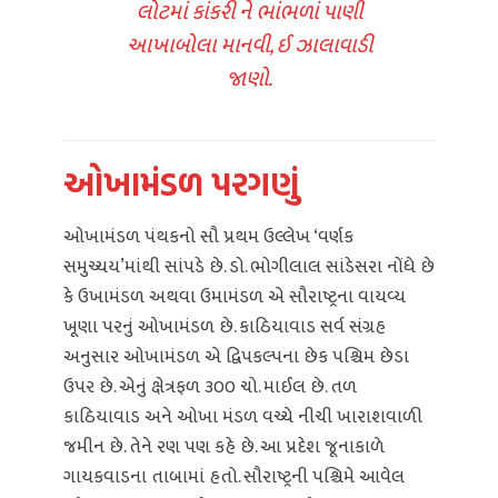
લોટમાં કાંકરી ને ભાંભળાં પાણી
આખાબોલા માનવી, ઈ ઝાલાવાડી
જાણો.
ઓખામંડળ પરગણું
ઓખામંડળ પંથકનો સૌ પ્રથમ ઉલ્લેખ ‘વર્ણક
સમુચ્ચય’માંથી સાંપડે છે. ડો. ભોગીલાલ સાંડેસરા નોંધે છે
કે ઉખામંડળ અથવા ઉમામંડળ એ સૌરાષ્ટ્રના વાયવ્ય
ખૂણા પરનું ઓખામંડળ છે. કાઠિયાવાડ સર્વ સંગ્રહ
અનુસાર ઓખામંડળ એ દ્વિપકલ્પના છેક પશ્ચિમ છેડા
ઉપર છે. એનું ક્ષેત્રફળ ૩૦૦ ચો. માઈલ છે. તળ
કાઠિયાવાડ અને ઓખા મંડળ વચ્ચે નીચી ખારાશવાળી
જમીન છે. તેને રણ પણ કહે છે. આ પ્રદેશ જૂનાકાળે
ગાયકવાડના તાબામાં હતો. સૌરાષ્ટ્રની પશ્ચિમે આવેલ