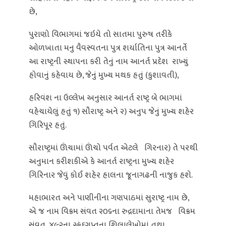
છે,
પુરાણો વિભાગમાં જઇયે તો સાતમા પુરુષ તરીકે
ઓળખાતા મનુ વૈવસ્વતના પુત્ર શર્યાતિના પુત્ર આનર્તે
આ રાષ્ટ્રની સ્થાપના કરી તેનું નામ આનર્ત પ્રદેશ રાખ્યું
હોવાનું કહેવાય છે, જેનું મુખ્ય મથક હતું (કુશાવતી),
હરિવંશ ના ઉલ્લેખ અનુસાર આનર્ત રાષ્ટ્ર બે ભાગમાં
વહેચાયેલું હતું ૧) સૌરાષ્ટ્ર અને ૨) અનુપ જેનું મુખ્ય શહેર
ગિરિપૂર હતું.
સૌરાષ્ટ્રમાં ઊંચામાં ઊંચો પર્વત એટલે ગિરનાર) તે પરથી
અનુમાન કરીશકીએ કે આનર્ત રાષ્ટ્રના મુખ્ય શહેર
ગિરિનાર જેવું કોઈ શહેર હાલના જૂનાગઢની નાજુક હશે.
મહાભારત અને પાણીનીના ગણપાઠમાં સુરાષ્ટ્ર નામ છે,
એ જ નામ વિક્રમ સંવત ૨૦૬ના રુદ્રદામાના તેમજ વિક્રમ
સંવત ૪૯૨ના સ્કંદગુપ્તના શિલાલેખોમાં તથા