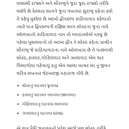
વલ્લભી રાજ્યને અને સૌરાષ્ટ્રને જુદા જુદા રાજ્યો તરીકે
વર્ણવે છે. કેટલાક ભાગને જુના વખતમાં સુરાષ્ટ્ર કહેતા હશે
તે કહેવું મુશ્કેલ છે. આખો દ્વીપકલ્પ કાઠિયાવાડ કહેવાતો
ત્યારે માત્ર દ્વિપકલ્પની દક્ષિણ ભાગ સોરઠના જુના નામે
ઓળખાતો. કાઠિયાવાડ નામ તો મરાઠાઓએ પડ્યું છે.
પહેલા મુસલમાનો તો આખા દ્વીપ ને સોરઠ કહેતા. પ્રાચીન
સૌરાષ્ટ્ર જે કાઠિયાવાડના નામે ઓળખાય છે તે પાછળથી
સોરઠ, હાલાર, ગોહિલવાડ અને ઝાલાવાડ એમ ચાર
વિભાગોમાં વહેંચાયું હતું એમ આલા ખાચર સા. નું જીવન
ચરિત્ર લખનાર જેઠમલજી મહારાજ નોંધે છે.
સોરઠનું પાટનગર જૂનાગઢ
હાલરનું પાટનગર નવાનગર (જામનગર)
ગોહિલવાડનું પાટનગર ભાવનગર
ઝાલાવાડનું પાટનગર ધ્રાંગધ્રા
એ ચાર પૈકી જુનાગઢનો પ્રદેશ આજે પણ સોરઠ તરીકે