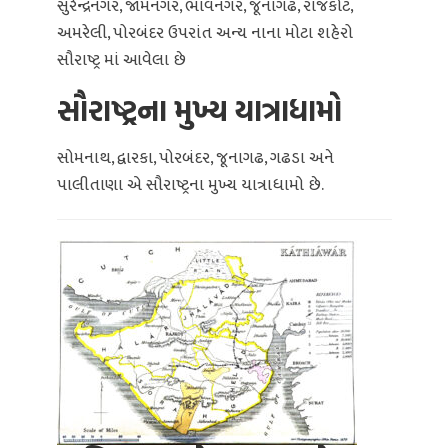
સુરેન્દ્રનગર, જામનગર, ભાવનગર, જૂનાગઢ, રાજકોટ,
અમરેલી, પોરબંદર ઉપરાંત અન્ય નાના મોટા શહેરો
સૌરાષ્ટ્ર માં આવેલા છે
સૌરાષ્ટ્રના મુખ્ય યાત્રાધામો
સોમનાથ, દ્વારકા, પોરબંદર, જૂનાગઢ, ગઢડા અને
પાલીતાણા એ સૌરાષ્ટ્રના મુખ્ય યાત્રાધામો છે.