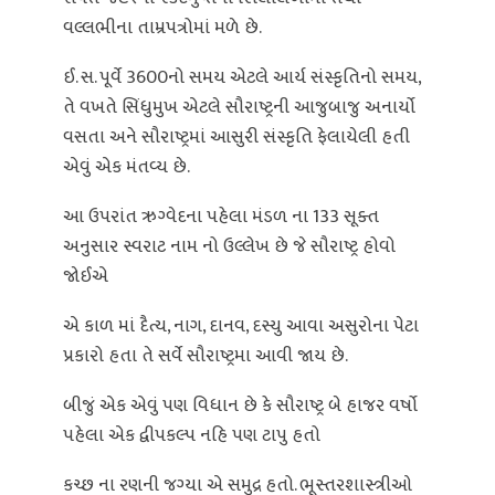
વલ્લભીના તામ્રપત્રોમાં મળે છે.
ઈ. સ. પૂર્વે 3600નો સમય એટલે આર્ય સંસ્કૃતિનો સમય,
તે વખતે સિંધુમુખ એટલે સૌરાષ્ટ્રની આજુબાજુ અનાર્યો
વસતા અને સૌરાષ્ટ્રમાં આસુરી સંસ્કૃતિ ફેલાયેલી હતી
એવું એક મંતવ્ય છે.
આ ઉપરાંત ઋગ્વેદના પહેલા મંડળ ના 133 સૂક્ત
અનુસાર સ્વરાટ નામ નો ઉલ્લેખ છે જે સૌરાષ્ટ્ર હોવો
જોઈએ
એ કાળ માં દૈત્ય, નાગ, દાનવ, દસ્યુ આવા અસુરોના પેટા
પ્રકારો હતા તે સર્વે સૌરાષ્ટ્રમા આવી જાય છે.
બીજું એક એવું પણ વિધાન છે કે સૌરાષ્ટ્ર બે હાજર વર્ષો
પહેલા એક દ્વીપકલ્પ નહિ પણ ટાપુ હતો
કચ્છ ના રણની જગ્યા એ સમુદ્ર હતો. ભૂસ્તરશાસ્ત્રીઓ