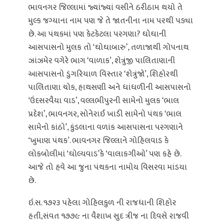
ભાવનગર જિલ્લામાં જ્યાંજ્યાં વસીને ઠરીઠામ થયો તે
મુલ્ક જગ્યાના નામ પણ જે તે જાતનીના નામ પરથી પડ્યા
છે. આ પંથકમાં પણ કેટકેટલા પરગણા? ઘોઘાની
આસપાસનો મુલક તો ‘ઘોઘાબારુ’, તળાજાથી ગોપનાથ
ઝાંઝમેર વગેરે ભાગ ‘વાળાક’, શેત્રુંજી પાલિતાણાની
આસપાસનો ડુંગરિયાળ વિસ્તાર ‘શેત્રુંજો’, શિહોરથી
પાલિતાણા ચોક, હાથસણી અને ધાંધળીની આસપાસનો
‘ઉંદસરવૈયા વાડ’, વલ્લભીપુરની સામેનો મુલક ‘ભાલ
પ્રદેશ’, ભાવનગર, સોનેરાઈ ખાડી સામેનો પંથક ‘ભાલ
સામેનો કાંઠો’, કુંડલાના વળાંક આસપાસના પરગણાને
‘ખુમાણ પંથક’. ભાવનગર જિલ્લાને ગોહિલવાડ કે
લોકબોલીમાં ‘ઘોલ્યવાડ’કે ‘વાલાકગીઓ’ પણ કહે છે.
આજે તો હવે આ જુના પંથકના નામોય વિસરવા માંડયા
છે.
ઇ.સ. ૧૭૨૩ પહેલા ગોહિલકુળ ની રાજધાની શિહોર
હતી,સંવત ૧૭૭૯ ના વૈશાખ સુદ ત્રીજ ના દિવસે રાજવી