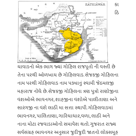
કા
ઠિ
યાવાડનો એક ભાગ જ્યાં ગોહિલ રાજપૂતો ની વસ્તી છે
તેના પરથી ઓળખાય છે ગોહિલવાડ. સેજકજી ગોહિલના
નામ પરથી ગોહિલવાડ નામ પડ્યાનું સ્વામી જેઠમલજી
મહારાજ નોંધે છે. સેજકજી ગોહિલના ત્રણ પુત્રો રાણોજીના
વંશઓએ ભાવનગર, શાહજીના વંશોએ પાલીતાણા અને
સારંગજી ના વંશે લાઠી મા સત્તા સ્થાપી. ગોહિલવાડમાં
ભાવનગર, પાલિતાણા, ગારિયાધાર,વળા, લાઠી અને
નાના મોટા રજવાડાઓનો સમાવેશ થતો. ગુજરાત રાજ્ય
સર્વસંગ્રહ ભાવનગર અનુસાર જુદીજુદી જાતનો લોકસમૂહ