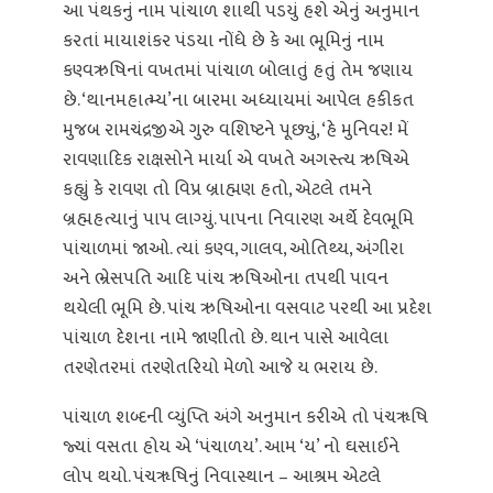
આ પંથકનું નામ પાંચાળ શાથી પડયું હશે એનું અનુમાન
કરતાં માયાશંકર પંડયા નોંધે છે કે આ ભૂમિનું નામ
કણ્વઋષિનાં વખતમાં પાંચાળ બોલાતું હતું તેમ જણાય
છે. ‘થાનમહાત્મ્ય’ના બારમા અધ્યાયમાં આપેલ હકીકત
મુજબ રામચંદ્રજીએ ગુરુ વશિષ્ટને પૂછ્યું, ‘હે મુનિવર! મેં
રાવણાદિક રાક્ષસોને માર્યા એ વખતે અગસ્ત્ય ઋષિએ
કહ્યું કે રાવણ તો વિપ્ર બ્રાહ્મણ હતો, એટલે તમને
બ્રહ્મહત્યાનું પાપ લાગ્યું. પાપના નિવારણ અર્થે દેવભૂમિ
પાંચાળમાં જાઓ. ત્યાં કણ્વ, ગાલવ, ઓતિથ્ય, અંગીરા
અને ભ્રેસપતિ આદિ પાંચ ઋષિઓના તપથી પાવન
થયેલી ભૂમિ છે. પાંચ ઋષિઓના વસવાટ પરથી આ પ્રદેશ
પાંચાળ દેશના નામે જાણીતો છે. થાન પાસે આવેલા
તરણેતરમાં તરણેતરિયો મેળો આજે ય ભરાય છે.
પાંચાળ શબ્દની વ્યુંપ્તિ અંગે અનુમાન કરીએ તો પંચૠષિ
જ્યાં વસતા હોય એ ‘પંચાળય’. આમ ‘ય’ નો ઘસાઈને
લોપ થયો. પંચૠષિનું નિવાસ્થાન – આશ્રમ એટલે