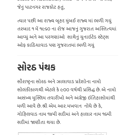
જેનું પાટનગર રાજકોટ હતું,
ત્યાર પછી આ રાજ્ય બૃહદ મુંબઈ રાજ્ય માં ભળી ગયું
તરબાદ ૧ મેં ૧૯૬૦ ના રોજ આજનું ગુજરાત અસ્તિત્વમાં
આવ્યું અને આ પરગણાંઓ સાથેનું યુનાઇટેડ સ્ટેટ્સ
ઓફ કાઠિયાવાડ પણ ગુજરાતમાં ભળી ગયું
સોરઠ પંથક
સૌરાષ્ટ્રના સોરઠ અને ઝાલાવાડ પ્રદેશોના નામો
સોલંકીકાળથી એટલે કે ૯૦૦ વર્ષથી પ્રસિદ્ધ છે. એ નામો
અસંખ્ય મુસ્લિમ તવારીખો અને અંગ્રેજી ઇતિહાસોમાંથી
મળી આવે છે. શ્રી એમ. આર. મખવાન નોંધે છે કે,
ગોહિલવાડ નામ ૧૪મી સદીમાં અને હાલાર નામ ૧૬મી
સદીમાં જાણીતા થયા છે.