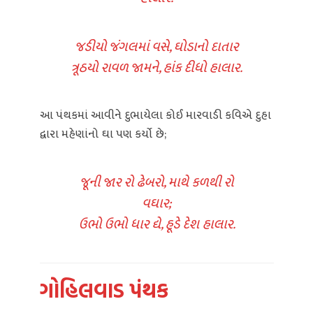
જડીયો જંગલમાં વસે, ઘોડાનો દાતાર
ત્રૂઠયો રાવળ જામને, હાંક દીધો હાલાર.
આ પંથકમાં આવીને દુભાયેલા કોઈ મારવાડી કવિએ દુહા
દ્વારા મહેણાંનો ઘા પણ કર્યો છે;
જૂની જાર રો ઢેબરો, માથે કળથી રો
વઘાર;
ઉભો ઉભો ધાર દ્યે, હૂડે દેશ હાલાર.
ગોહિલવાડ પંથક