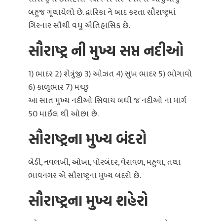
બહુજ ગૂંથાયેલો છે. દ્વારિકા ને બાદ કરતા સૌરાષ્ટ્રમાં
ગિરનાર સૌથી વધુ ઐતિહાસિક છે.
સૌરાષ્ટ્ર ની મુખ્ય સપ્ત નદીઓ
1) ભાદર 2) શેત્રુંજી 3) ઓઝત 4) સુખ ભાદર 5) ભોગાવો
6) કાળુભાર 7) મચ્છુ
આ સાત મુખ્ય નદીઓ સિવાય બધી જ નદીઓ ના માર્ગ
50 માઈલ થી ઓછા છે.
સૌરાષ્ટ્રના મુખ્ય બંદરો
બેડી, નવલખી, ઓખા, પોરબંદર, વેરાવળ, મહુવા, તથા
ભાવનગર એ સૌરાષ્ટ્રના મુખ્ય બંદરો છે.
સૌરાષ્ટ્રના મુખ્ય શહેરો