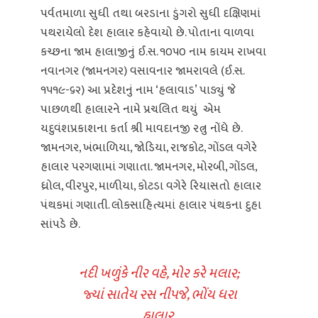
પર્વતમાળા સુધી તથા બરડાના ડુંગરો સુધી દક્ષિણમાં
પથરાયેલો દેશ હાલાર કહેવાયો છે. પોતાના વાળવા
કચ્છના જામ હાલાજીનું ઈ.સ. ૧૦૫૦ નામ કાયમ રાખવા
નવાનગર (જામનગર) વસાવનાર જામરાવલે (ઈ.સ.
૧૫૧૯-૬૨) આ પ્રદેશનું નામ ‘હલાવાડ’ પાડ્યું જે
પાછળથી હાલારને નામે પ્રચલિત થયું એમ
યદુવંશપ્રકાશના કર્તા શ્રી માવદાનજી રત્નુ નોંધે છે.
જામનગર, ખંભાળિયા, જોડિયા, રાજકોટ, ગોંડલ વગેરે
હાલાર પરગણામાં ગણાતા. જામનગર, મોરબી, ગોંડલ,
ધ્રોલ, વીરપુર, માળીયા, કોટડા વગેરે રિયાસતો હાલાર
પંથકમાં ગણાતી. લોકસાહિત્યમાં હાલાર પંથકના દુહા
સાંપડે છે.
નદી ખળુંકે નીર વહે, મોર કરે મલાર;
જ્યાં સાતેય રસ નીપજે, ભોંય ધરા
હાલાર.