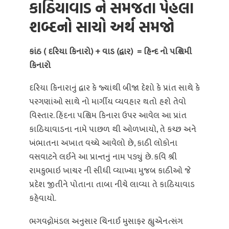
કાઠિયાવાડ ને સમજતા પેહલા
શબ્દનો સાચો અર્થ સમજો
કાંઠ ( દરિયા કિનારો) + વાડ (દ્વાર) = હિન્દ નો પશ્ચિમી
કિનારો
દરિયા કિનારાનું દ્વાર કે જ્યાંથી બીજા દેશો કે પ્રાંત સાથે કે
પરગણાંઓ સાથે નો માર્ગીય વ્યવહાર થતો હશે તેવો
વિસ્તાર. હિંદના પશ્ચિમ કિનારા ઉપર આવેલ આ પ્રાંત
કાઠિયાવાડના નામે પાછળ થી ઓળખાયો, તે કચ્છ અને
ખંભાતના અખાત વચ્ચે આવેલો છે, કાઠી લોકોના
વસવાટને લઈને આ પ્રાન્તનું નામ પડ્યું છે. કવિ શ્રી
રામકુભાઇ ખાચર ની સીધી વ્યાખ્યા મુજબ કાઠીઓ જે
પ્રદેશ જીતીને પોતાના તાબા નીચે લાવ્યા તે કાઠિયાવાડ
કહેવાયો.
ભગવદ્ગોમંડલ અનુસાર ચિનાઈ મુસાફર હ્યુએનત્સંગ