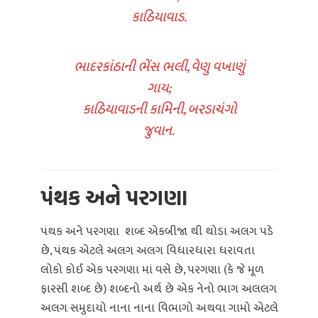
કાઠિયાવાડ.
ભાદરકાંઠાની ભેંસ ભલી, વેણુ વખાણું
ગાય;
કાઠિયાવાડની કામિની, બરડાચંગો
જુવાન.
પંથક અને પરગણા
પંથક અને પરગણા શબ્દ એકબીજા થી થોડા અલગ પડે
છે, પંથક એટલે અલગ અલગ વિધારધારા ધરાવતા
લોકો કોઈ એક પરગણા માં વસે છે, પરગણા (કે જે મૂળ
ફારસી શબ્દ છે) શબ્દનો અર્થ છે એક નેનો ભાગ અલલગ
અલગ સમુદાયો નાના નાના વિભાગો અથવા ગામો એટલે