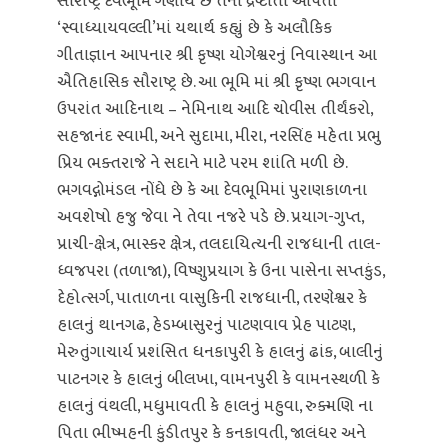
સૌરાષ્ટ્ર દેવભૂમિ ગણાય છે તેના દ્રષ્ટાંતો આપતા
‘સ્વાધ્યાયવલ્લી’માં યથાર્થ કહ્યું છે કે અલૌકિક
ગીતાજ્ઞાન આપનાર શ્રી કૃષ્ણ યોગેશ્વરનું નિવાસ્થાન આ
ઐતિહાસિક સૌરાષ્ટ્ર છે. આ ભૂમિ માં શ્રી કૃષ્ણ ભગવાન
ઉપરાંત આદિનાથ – નેમિનાથ આદિ ચોવીસ તીર્થંકરો,
સહજાનંદ સ્વામી, અને સુદામા, મીરા, નરસિંહ મહેતા પ્રભુ
પ્રિય ભક્તરાજે ને સદાને માટે પરમ શાંતિ મળી છે.
ભગવદ્ગોમંડલ નોંધે છે કે આ દેવભૂમિમાં પુરાણકાળના
અવશેષો હજુ જેવા ને તેવા નજરે પડે છે. પ્રયાગ-ગુપ્ત,
પ્રાચી-ક્ષેત્ર, ભાસ્કર ક્ષેત્ર, તલદાયિત્યની રાજધાની તાલ-
ધ્વજપરા (તળાજા), વિષ્ણુપ્રયાગ કે ઉના પાસેના સપ્તકુંડ,
દેહોત્સર્ગ, પાતાળના વાસુકિની રાજધાની, તરણેશ્વર કે
હાલનું થાનગઢ, હેડમ્બાસુરનું પાટણવાવ પ્રેહ પાટણ,
મેરુતુંગાચાર્ય પ્રશંસિત ધનકાપુરી કે હાલનું ઢાંક, બાલીનું
પાટનગર કે હાલનું બીલખા, વામનપુરી કે વામનસ્થળી કે
હાલનું વંથલી, મધુમાવતી કે હાલનું મહુવા, રુક્મણિ ના
પિતા ભીષ્મહની કુંડીતપુર કે કનકાવતી, જાલંધર અને