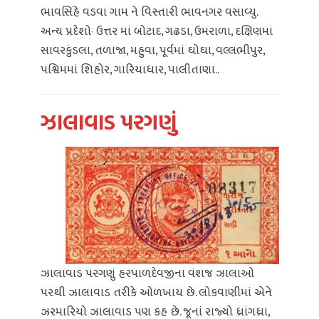
ભાવસિંહે વડવા ગામ ને વિસ્તારી ભાવનગર વસાવ્યુ.
અન્ય પ્રદેશોઃ ઉત્તર માં બોટાદ, ગઢડા, ઉમરાળા, દક્ષિણમાં
સાવરકુંડલા, તળાજા, મહુવા, પૂર્વમાં ઘોઘા, વલ્લભીપુર,
પશ્વિમમાં શિહોર, ગારિયાધાર, પાલીતાણા..
ઝાલાવાડ પરગણું
ઝાલાવાડ પરગણું હરપાળદેવજીના વંશજ ઝાલાઓ
પરથી ઝાલાવાડ તરીકે ઓળખાય છે. લોકવાણીમાં એને
ઝરમારિયો ઝાલાવાડ પણ કહ છે. જૂનાં રાજ્યો ધ્રાંગધ્રા,