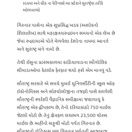
૨૯૬માં અને ગ્રીક ના પેરિપ્લસે આ પ્રદેશને સુરાષ્ટ્રેણ તરીકે
ઓળખાવ્યો
ગિરનાર પાસેના એક સુપ્રસિદ્ધ ખડક (અશોકનો
શિલાલેખ) સાથે મહાક્ષત્રયરુદ્રદમન સમયનો એક લેખ છે
જેમાં રુદ્રદામાએ પોતે મેળવેલા દેશોના નામમાં આનર્ત
અને સુરાષ્ટ્ર બંને નામો છે.
તેથી ઈસુના પ્રારંભકાળમાં કાઠિયાવાડના ભૌગોલિક
સીમાડાઓમાં કેટલોક ફેરફાર થયો હશે એમ માનવું પડે.
સૌરાષ્ટ્ર સરકારે એ સમયે મુંબઈ યુનિવર્સીટીની સ્કૂલ ઓફ
ઇકોનોમિક્સ અને સોશ્યોલોજીના તજજ્ઞો પાસે કરાવેલી
સૌરાષ્ટ્રની સ્વદેશી વૈજ્ઞાનિક સમીક્ષામાં જણાવાયું કે
સૌરાષ્ટ્ર એક દ્વીપકલ્પ છે, તેનો દરિયાકાંઠો 750 માઈલ
જેટલો મોટો છે. તેનું ક્ષેત્રફળ લઘભગ 23,500 ચોરસ
માઈલ છે. અહીંનો સહુથી મોટો પર્વત ગિરનાર છે.
સૌરાષ્ટ્રનો ઇતિહાસ પણ ગિરનાર પર્વતની આજુબાજુ