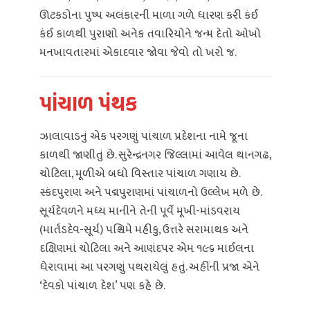
ઊંટકડોના પુષ્પ અલંકારની માળા ગળે ધારણ કરી કંઈ
કંઈ કાળથી પુરાણો અનેક તવારિયોને જન્મ દેતો ઓખો
મનખાવતારમાં એકાદવાર જોવા જેવો તો ખરો જ.
પાંચાળ પંથક
ઝાલાવાડનું એક પરગણું પાંચાળ પ્રદેશના નામે જૂના
કાળથી જાણીતું છે. સુરેન્દ્રનગર જિલ્લામાં આવેલ થાનગઢ,
ચોટિલા, મૂળીએ બધો વિસ્તાર પાંચાળ ગણાય છે.
સ્કંદપુરાણ અને પદ્મપુરાણમાં પાંચાળનો ઉલ્લેખ મળે છે.
સૂર્યદેવળને મધ્ય માનીને તેની પૂર્વે મૂખી-માંડવરાય
(માર્તંડદેવ-સૂર્ય) પશ્ચિમે મહીકુ, ઉત્તરે સરામાથક અને
દક્ષિણમાં ચોટિલા અને આણંદપર એમ ૧૯૬ માઈલના
ધેરાવામાં આ પરગણું પથરાયેલું હતું. અહીંની પ્રજા એને
‘દેવકો પાંચાળ દેશ’ પણ કહે છે.