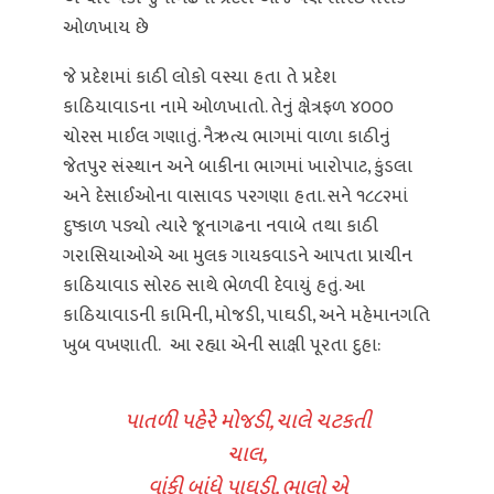
ઓળખાય છે
જે પ્રદેશમાં કાઠી લોકો વસ્યા હતા તે પ્રદેશ
કાઠિયાવાડના નામે ઓળખાતો. તેનું ક્ષેત્રફળ ૪૦૦૦
ચોરસ માઈલ ગણાતું. નૈઋત્ય ભાગમાં વાળા કાઠીનું
જેતપુર સંસ્થાન અને બાકીના ભાગમાં ખારોપાટ, કુંડલા
અને દેસાઈઓના વાસાવડ પરગણા હતા. સને ૧૮૮૨માં
દુષ્કાળ પડ્યો ત્યારે જૂનાગઢના નવાબે તથા કાઠી
ગરાસિયાઓએ આ મુલક ગાયકવાડને આપતા પ્રાચીન
કાઠિયાવાડ સોરઠ સાથે ભેળવી દેવાયું હતું. આ
કાઠિયાવાડની કામિની, મોજડી, પાઘડી, અને મહેમાનગતિ
ખુબ વખણાતી. આ રહ્યા એની સાક્ષી પૂરતા દુહા:
પાતળી પહેરે મોજડી, ચાલે ચટકતી
ચાલ,
વાંકી બાંધે પાઘડી, ભાલો એ