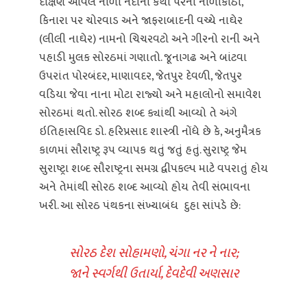
દક્ષિણે આવેલ નોળી નદીના કથા પરનો નોળીકાંઠો,
કિનારા પર ચોરવાડ અને જાફરાબાદની વચ્ચે નાઘેર
(લીલી નાઘેર) નામનો ચિચરવટો અને ગીરનો રાની અને
પહાડી મુલક સોરઠમાં ગણાતો. જૂનાગઢ અને બાંટવા
ઉપરાંત પોરબંદર, માણાવદર, જેતપુર દેવળી, જેતપુર
વડિયા જેવા નાના મોટા રાજ્યો અને મહાલોનો સમાવેશ
સોરઠમાં થતો. સોરઠ શબ્દ ક્યાંથી આવ્યો તે અંગે
ઇતિહાસવિદ ડો. હરિપ્રસાદ શાસ્ત્રી નોંધે છે કે, અનુમૈત્રક
કાળમાં સૌરાષ્ટ્ર રૂપ વ્યાપક થતું જતું હતું. સુરાષ્ટ્ર જેમ
સુરાષ્ટ્રા શબ્દ સૌરાષ્ટ્રના સમગ્ર દ્વીપકલ્પ માટે વપરાતું હોય
અને તેમાંથી સોરઠ શબ્દ આવ્યો હોય તેવી સંભાવના
ખરી. આ સોરઠ પંથકના સંખ્યાબંધ દુહા સાંપડે છે:
સોરઠ દેશ સોહામણો, ચંગા નર ને નાર;
જાને સ્વર્ગથી ઉતાર્યા, દેવદેવી અણસાર