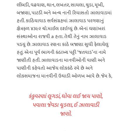
લીંબડી, વઢવાણ, થાન, લખતર, સાયલા, ચુડા, મૂખી,
બજાણા, પાટડી અને અન્ય નાની રિયાસતો ઝાલાવાડમાં
હતી. કાઠિયાવાડ સર્વસંગ્રહમાં ઝાલાવાડ પરગણાનું
ક્ષેત્રફળ ૪૩૯૨ ચો.માઈલ દર્શાવ્યું છે. એનાં ઘણાંખરાં
સંસ્થાઓના રાજવી a હતા. તેથી તેનું નામ ઝાલાવાડ
પડયું છે. ઝાલાવાડ રણના કાંઠે બજાણા સુધી ફેલાયેલું
હતું. એના પૂર્વ ભાગની કંઠાખ્ય પટ્ટી ‘જતવાડ’ના નામે
જાણીતી હતી. ઝાલાવાડના માનવીઓની વાણી અને
પાણીની કહેવતો આજેય લોકકંઠે રમે છે અને
લોકસમાજના માનવીની ઉઘાડી ઓળખ આપે છે. જેમ કે,
કંકુવરણાં લૂગડાં, ધોવા લઈ જાય પાણો,
પવાલા જેવડા ચૂડલા, ઈ ઝાલાવાડી
જાણો.