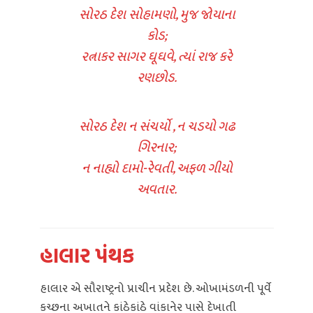
સોરઠ દેશ સોહામણો, મુજ જોયાના
કોડ;
રત્નાકર સાગર ઘૂઘવે, ત્યાં રાજ કરે
રણછોડ.
સોરઠ દેશ ન સંચર્યો , ન ચડયો ગઢ
ગિરનાર;
ન નાહ્યો દામો-રેવતી, અફળ ગીયો
અવતાર.
હાલાર પંથક
હાલાર એ સૌરાષ્ટ્રનો પ્રાચીન પ્રદેશ છે. ઓખામંડળની પૂર્વે
કચ્છના અખાતને કાંઠેકાંઠે વાંકાનેર પાસે દેખાતી