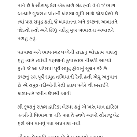
માને છે કે સૌરાષ્ટ્ર દેશ એક કાળે બેટ હતો તેનો જે ભાગ
અત્યારે ગુજરાત પ્રાંતની ખંડસ્થ ભૂમિ સાથે જોડાયેલો છે
ત્યાં પણ સમુદ્ર હતો, જે ખંભાતના અને કચ્છના અખાતને
જોડતો હતો અને સિંધુ નદીનું મુખ ખંભાતના અખાતને
મળતું હતું.
વઢવાણ અને ભાવનગર વચ્ચેની સદકનું ખોદકામ ચાલતું
હતું ત્યારે ત્યાંથી વહાણનો કુવાસ્તંભ નીકળી આવ્યો
હતો. જે આ પ્રદેશમાં પૂર્વે સમુદ્ર હોવાનું સૂચન કરે છે.
કચ્છનું રણ પૂર્વે સમુદ્ર તળિયાની રેતી હતી એવું અનુમાન
છે. એ સમુદ્ર નદીઓની રેતી કાદવ વગેરે થી ભરાઈને
કાળાન્તરે જમીન ઉપસી આવી
શ્રી કૃષ્ણનું રાજ્ય દ્વારિકા બેટમાં હતું એ ખરું, માત્ર દ્વારિકા
નગરીનો વિભાગ જ નહિ પણ તે સ્થળે આખો સૌરાષ્ટ્ર બેટ
હશે એમ માનવું પણ અપ્રમાણ નથી.