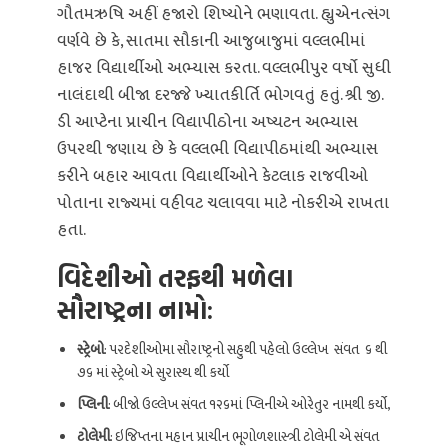
ગૌતમઋષિ અહીં હજારો શિષ્યોને ભણાવતા. હ્યુએનત્સંગ
વર્ણવે છે કે, સાતમા સૌકાની આજુબાજુમાં વલ્લભીમાં
હાજર વિદ્યાર્થીઓ અભ્યાસ કરતા. વલ્લભીપુર વર્ષો સુધી
નાલંદાથી બીજા દરજ્જે ખ્યાતકીર્તિ ભોગવતું હતું. શ્રી જી.
ડી આપ્ટેના પ્રાચીન વિદ્યાપીઠોના અષ્યટન અભ્યાસ
ઉપરથી જણાય છે કે વલ્લભી વિદ્યાપીઠમાંથી અભ્યાસ
કરીને બહાર આવતા વિદ્યાર્થીઓને કેટલાક રાજવીઓ
પોતાના રાજ્યમાં વહીવટ ચલાવવા માટે નોકરીએ રાખતા
હતા.
વિદેશીઓ તરફથી મળેલા
સૌરાષ્ટ્રના નામો:
સ્ટ્રેબો
: પરદેશીઓમા સૌરાષ્ટ્રનો સહુથી પહેલો ઉલ્લેખ સંવત ૬ થી
૭૬ માં સ્ટ્રેબો એ સુરાસ્થ થી કર્યો
પ્લિની
: બીજો ઉલ્લેખ સંવત ૧૨૬માં પ્લિનીએ ઓરેતુર નામથી કર્યો,
ટોલેમી
: ઇજિપ્તના મહાન પ્રાચીન ભૂગોળશાસ્ત્રી ટોલેમી એ સંવત