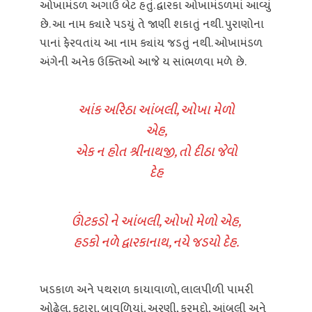
ઓખામંડળ અગાઉ બેટ હતું. દ્વારકા ઓખામંડળમાં આવ્યું
છે. આ નામ ક્યારે પડયું તે જાણી શકાતું નથી. પુરાણોના
પાનાં ફેરવતાંય આ નામ ક્યાંય જડતું નથી. ઓખામંડળ
અંગેની અનેક ઉક્તિઓ આજે ય સાંભળવા મળે છે.
આંક અરિઠા આંબલી, ઓખા મેળો
એહ,
એક ન હોત શ્રીનાથજી, તો દીઠા જેવો
દેહ
ઊંટકડો ને આંબલી, ઓખો મેળો એહ,
હડકો નળે દ્વારકાનાથ, નયે જડયો દેહ.
ખડકાળ અને પથરાળ કાયાવાળો, લાલપીળી પામરી
ઓઢેલ, કટારા, બાવળિયાં, અરણી, કરમદો, આંબલી અને