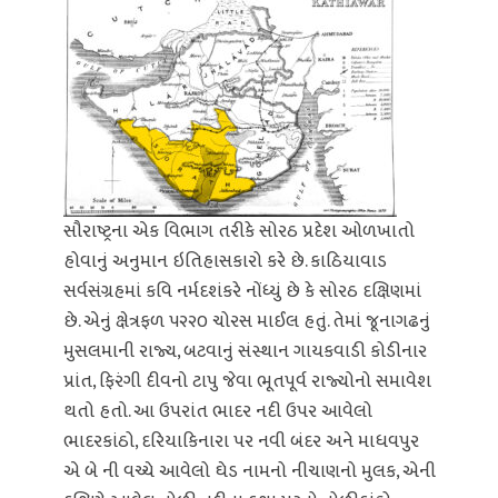
સૌરાષ્ટ્રના એક વિભાગ તરીકે સોરઠ પ્રદેશ ઓળખાતો
હોવાનું અનુમાન ઇતિહાસકારો કરે છે. કાઠિયાવાડ
સર્વસંગ્રહમાં કવિ નર્મદશંકરે નોંધ્યું છે કે સોરઠ દક્ષિણમાં
છે. એનું ક્ષેત્રફળ ૫૨૨૦ ચોરસ માઈલ હતું. તેમાં જૂનાગઢનું
મુસલમાની રાજ્ય, બટવાનું સંસ્થાન ગાયકવાડી કોડીનાર
પ્રાંત, ફિરંગી દીવનો ટાપુ જેવા ભૂતપૂર્વ રાજ્યોનો સમાવેશ
થતો હતો. આ ઉપરાંત ભાદર નદી ઉપર આવેલો
ભાદરકાંઠો, દરિયાકિનારા પર નવી બંદર અને માધવપુર
એ બે ની વચ્ચે આવેલો ઘેડ નામનો નીચાણનો મુલક, એની