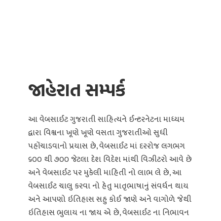
જાહેરાત સમ્પર્ક
આ વેબસાઈટ ગુજરાતી સાહિત્યને ઈન્ટરનેટના માધ્યમ
દ્વારા વિશ્વના ખૂણે ખૂણે વસતા ગુજરાતીઓ સુધી
પહોંચાડવાનો પ્રયાસ છે, વેબસાઈટ માં દરરોજ લગભગ
૬૦૦ થી ૭૦૦ જેટલા દેશ વિદેશ માંથી વિઝીટરો આવે છે
અને વેબસાઈટ પર મુકેલી માહિતી નો લાભ લે છે, આ
વેબસાઈટ ચાલુ કરવા નો હેતુ માતૃભાષાનું સંવર્ધન થાય
અને આપણો ઇતિહાસ સહુ કોઈ જાણે અને વાગોળે જેથી
ઇતિહાસ ભુલાય ના જાય એ છે, વેબસાઈટ ના નિભાવન