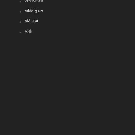
ભગવદ્ગોમંડલ
માહિતીનું દાન
પ્રતિભાવો
સંપર્ક