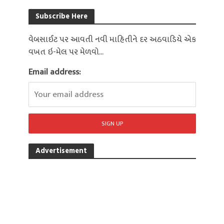
Subscribe Here
વેબસાઈટ પર આવતી નવી માહિતીને દર અઠવાડિયે એક
વખત ઇ-મેલ પર મેળવો...
Email address:
Advertisement