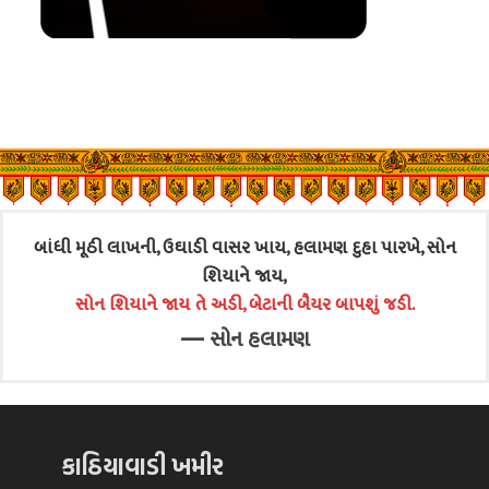
બાંધી મૂઠી લાખની, ઉઘાડી વાસર ખાય, હલામણ દુહા પારખે, સોન
શિયાને જાય,
સોન શિયાને જાય તે અડી, બેટાની બૈયર બાપશું જડી.
—
સોન હલામણ
કાઠિયાવાડી ખમીર