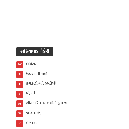
કાઠિયાવાડ ગેલેરી
ઈતિહાસ
261
ઉદારતાની વાતો
33
કલાકારો અને હસ્તીઓ
43
કહેવતો
8
ગીત-કવિતા-બાળગીતો-હાલરડાં
63
જાણવા જેવું
54
તેહવારો
51