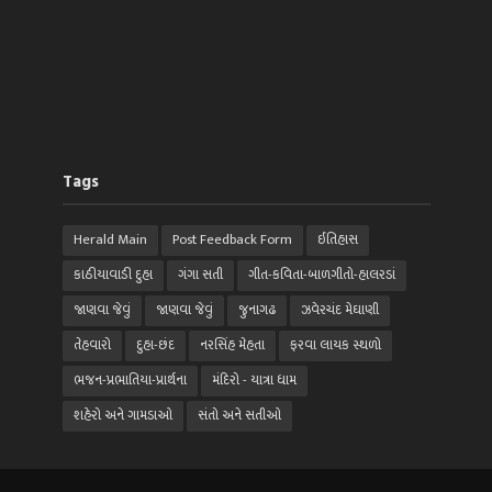
Tags
Herald Main
Post Feedback Form
ઈતિહાસ
કાઠીયાવાડી દુહા
ગંગા સતી
ગીત-કવિતા-બાળગીતો-હાલરડાં
જાણવા જેવું
જાણવા જેવું
જુનાગઢ
ઝવેરચંદ મેઘાણી
તેહવારો
દુહા-છંદ
નરસિંહ મેહતા
ફરવા લાયક સ્થળો
ભજન-પ્રભાતિયા-પ્રાર્થના
મંદિરો - યાત્રા ધામ
શહેરો અને ગામડાઓ
સંતો અને સતીઓ