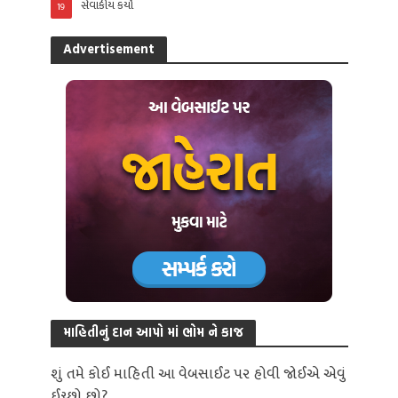
સેવાકીય કર્યો
19
Advertisement
માહિતીનું દાન આપો માં ભોમ ને કાજ
શું તમે કોઈ માહિતી આ વેબસાઈટ પર હોવી જોઈએ એવું
ઈચ્છો છો?