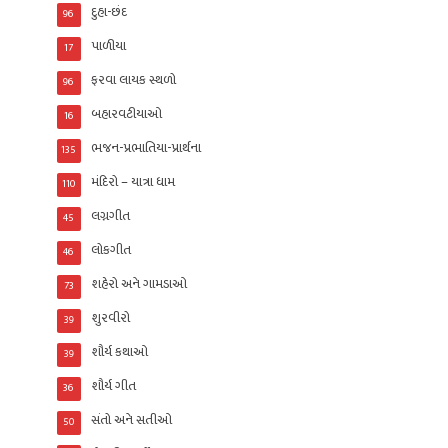
દુહા-છંદ
96
પાળીયા
17
ફરવા લાયક સ્થળો
96
બહારવટીયાઓ
16
ભજન-પ્રભાતિયા-પ્રાર્થના
135
મંદિરો – યાત્રા ધામ
110
લગ્નગીત
45
લોકગીત
46
શહેરો અને ગામડાઓ
73
શુરવીરો
39
શૌર્ય કથાઓ
39
શૌર્ય ગીત
36
સંતો અને સતીઓ
50