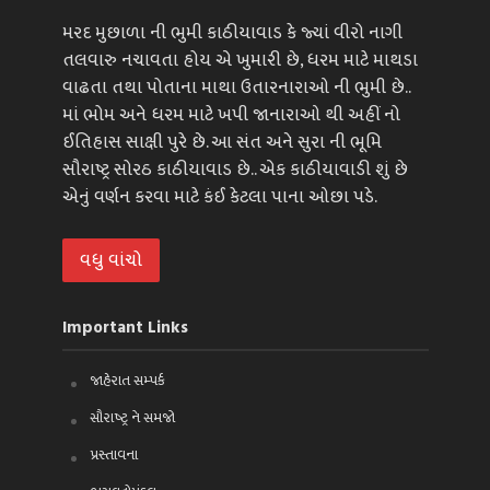
મરદ મુછાળા ની ભુમી કાઠીયાવાડ કે જ્યાં વીરો નાગી
તલવારુ નચાવતા હોય એ ખુમારી છે, ધરમ માટે માથડા
વાઢતા તથા પોતાના માથા ઉતારનારાઓ ની ભુમી છે..
માં ભોમ અને ધરમ માટે ખપી જાનારાઓ થી અહીં નો
ઈતિહાસ સાક્ષી પુરે છે. આ સંત અને સુરા ની ભૂમિ
સૌરાષ્ટ્ર સોરઠ કાઠીયાવાડ છે.. એક કાઠીયાવાડી શું છે
એનું વર્ણન કરવા માટે કંઈ કેટલા પાના ઓછા પડે.
વધુ વાંચો
Important Links
જાહેરાત સમ્પર્ક
સૌરાષ્ટ્ર ને સમજો
પ્રસ્તાવના