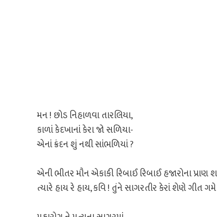
મન ! છોડ નિહાળવા તારલિયા,
કાળાં કેદખાનાં કેરા જો સળિયા-
એનાં ક્રંદન શું નથી સાંભળિયાં ?
એની ભીતર મૌન એકાકી રિબાઈ રિબાઈ હજારોના પ્રાણ શ
ત્યારે હાય રે હાય, કવિ ! તુંને સાગરતીર કેરાં શેણે ગીત ગમે 