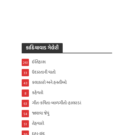
કાઠિયાવાડ ગેલેરી
ઈતિહાસ
261
ઉદારતાની વાતો
33
કલાકારો અને હસ્તીઓ
43
કહેવતો
8
ગીત-કવિતા-બાળગીતો-હાલરડાં
63
જાણવા જેવું
54
તેહવારો
51
દુહા-છંદ
96