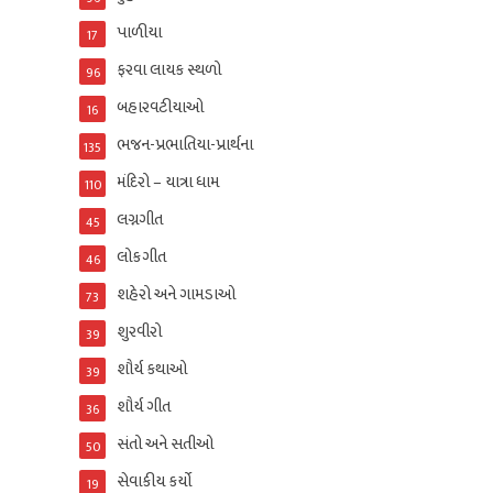
પાળીયા
17
ફરવા લાયક સ્થળો
96
બહારવટીયાઓ
16
ભજન-પ્રભાતિયા-પ્રાર્થના
135
મંદિરો – યાત્રા ધામ
110
લગ્નગીત
45
લોકગીત
46
શહેરો અને ગામડાઓ
73
શુરવીરો
39
શૌર્ય કથાઓ
39
શૌર્ય ગીત
36
સંતો અને સતીઓ
50
સેવાકીય કર્યો
19