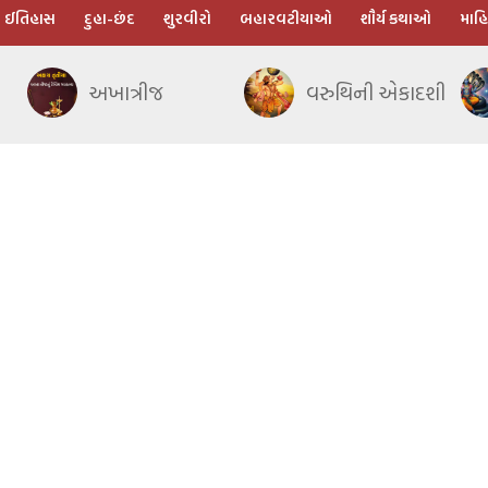
ઈતિહાસ
દુહા-છંદ
શુરવીરો
બહારવટીયાઓ
શૌર્ય કથાઓ
માહિ
અખાત્રીજ
વરુથિની એકાદશી