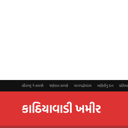
સૌરાષ્ટ્ર ને સમજો
જાહેરાત સમ્પર્ક
ભગવદ્ગોમંડલ
માહિતીનું દાન
પ્રતિભ
કાઠિયાવાડી ખમીર