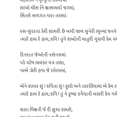
મહારોગ ને મૃત્યુના સાગરમાં
લાખો ચીસ નિઃશ્વાસભર્યા જગમાં,
સિતમે સળગંત ધરા-તલમાં :
રસ-સુંદરતા કેરી શાયરી છે બધી જાળ સુનેરી ભૂખ્યાં જનને
ત્યારે હાય રે હાય, કવિ ! તુંને શબ્દોની ચાતુરી ગૂંથવી કેમ ગમ
દિનરાત જેઓની નસેનસમાં
પડે ઘોષ ભયંકર યંત્ર તણા,
પાએ ઝેરી હવા જે દમેદમમાં,
એને શાયર શું ! કવિતા શું ! ફૂલો અને તારલિયામાં એ કેમ ર
ત્યારે હાય રે હાય, કવિ ! તું ને કૃષ્ણ કનૈયાની બંસરી કેમ ગમે
સારા વિશ્વની જે દી ક્ષુધા શમશે,