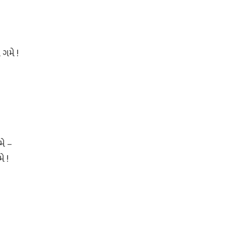
 ગમે !
મે –
ે !