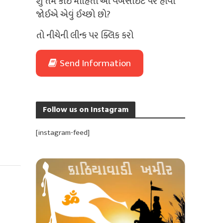
શું તમે કોઈ માહિતી આ વેબસાઈટ પર હોવી
જોઈએ એવું ઈચ્છો છો?
તો નીચેની લીન્ક પર ક્લિક કરો
Send Information
Follow us on Instagram
[instagram-feed]