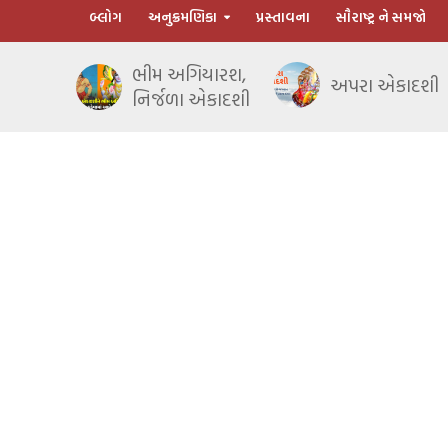
બ્લોગ
અનુક્રમણિકા
પ્રસ્તાવના
સૌરાષ્ટ્ર ને સમજો
ભીમ અગિયારશ,
અપરા એકાદશી
નિર્જળા એકાદશી