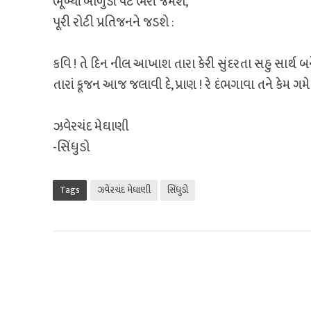
ભૂખ્યાં બાળુડાં પેટ ભરી જમશે,
પૂરી રોટી પ્રતિજનને જડશે :
કવિ ! તે દિન નીલ આખાશ તારા કેરી સુંદરતા સહુ સાર્થ બન
તારાં કૂજન આજ જલાવી દે, પ્રાણ ! રે દંભગાવા તને કેમ ગમે 
ઝવેરચંદ મેઘાણી
-સિંધુડો
Tags
ઝવેરચંદ મેઘાણી
સિંધુડો