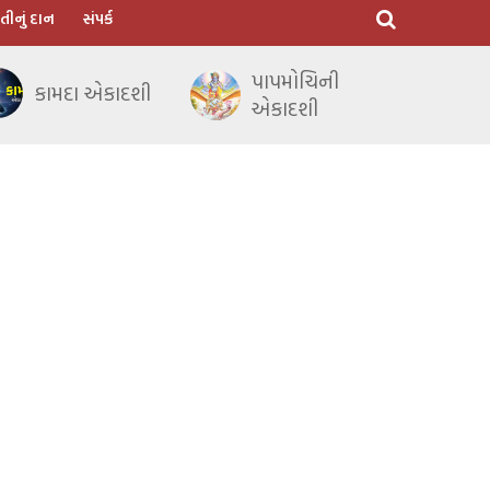
તીનું દાન
સંપર્ક
પાપમોચિની
કામદા એકાદશી
એકાદશી