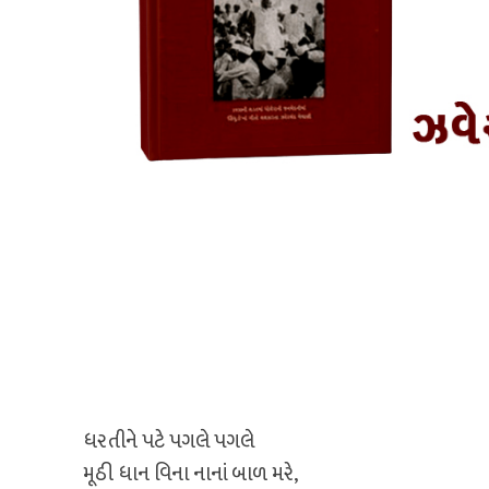
ધરતીને પટે પગલે પગલે
મૂઠી ધાન વિના નાનાં બાળ મરે,