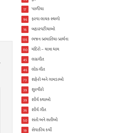
પાળીયા
17
ફરવા લાયક સ્થળો
96
બહારવટીયાઓ
16
ભજન-પ્રભાતિયા-પ્રાર્થના
135
મંદિરો – યાત્રા ધામ
110
લગ્નગીત
45
લોકગીત
46
શહેરો અને ગામડાઓ
73
શુરવીરો
39
શૌર્ય કથાઓ
39
શૌર્ય ગીત
36
સંતો અને સતીઓ
50
સેવાકીય કર્યો
19