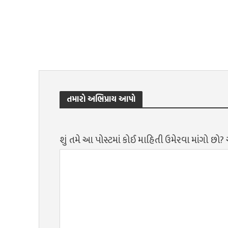
તમારો અભિપ્રાય આપો
શું તમે આ પોસ્ટમાં કોઈ માહિતી ઉમેરવા માંગો છો