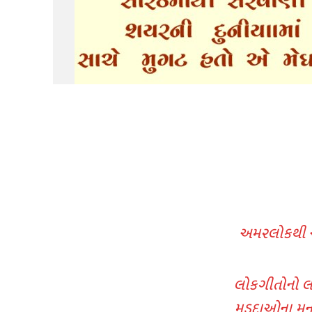
અમરલોકથી આ
લોકગીતોનો લા
મડદાઓના મનમં