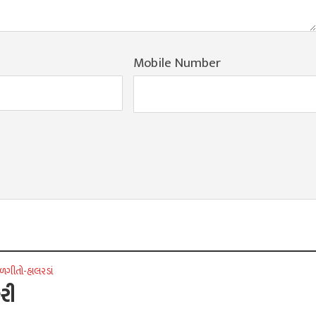
Mobile Number
ળગીતો-હાલરડાં
ેરી