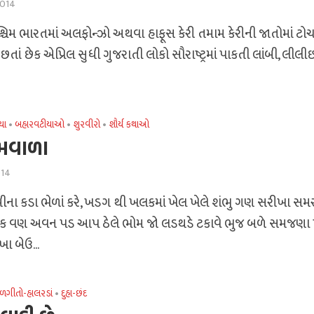
2014
ચિમ ભારતમાં અલફોન્ઝો અથવા હાફૂસ કેરી તમામ કેરીની જાતોમાં ટો
છતાં છેક એપ્રિલ સુધી ગુજરાતી લોકો સૌરાષ્ટ્રમાં પાકતી લાંબી, લીલ
યા
•
બહારવટીયાઓ
•
શુરવીરો
•
શૌર્ય કથાઓ
ામવાળા
014
ના કડા ભેળાં કરે, ખડગ થી ખલકમાં ખેલ ખેલે શંભુ ગણ સરીખા સમ
ડક વણ અવન પડ આપ ઠેલે ભોમ જો લડથડે ટકાવે ભુજ બળે સમજણા 
પખા બેઉ...
ળગીતો-હાલરડાં
•
દુહા-છંદ