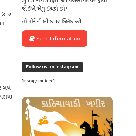
શું તમે કોઈ માહિતી આ વેબસાઈટ પર હોવી
જોઈએ એવું ઈચ્છો છો?
ચ ઉપર
તો નીચેની લીન્ક પર ક્લિક કરો
ીછમ
Send Information
Follow us on Instagram
[instagram-feed]
ર બંધ
પરાયા