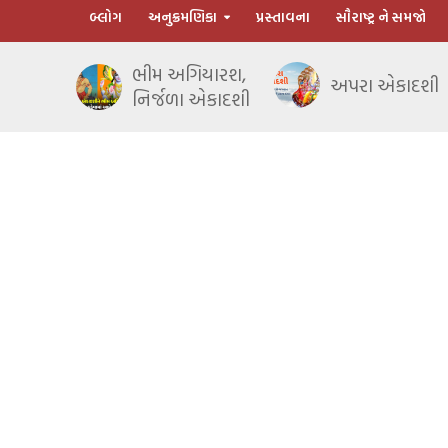
બ્લોગ
અનુક્રમણિકા
પ્રસ્તાવના
સૌરાષ્ટ્ર ને સમજો
ભીમ અગિયારશ,
અપરા એકાદશી
નિર્જળા એકાદશી