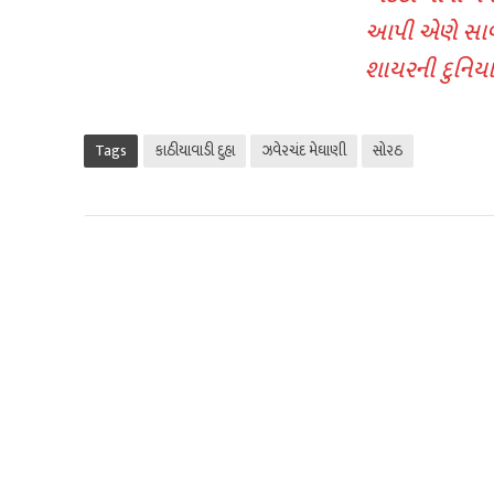
આપી એણે સાવ
શાયરની દુનિયા
Tags
કાઠીયાવાડી દુહા
ઝવેરચંદ મેઘાણી
સોરઠ