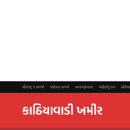
સૌરાષ્ટ્ર ને સમજો
જાહેરાત સમ્પર્ક
ભગવદ્ગોમંડલ
માહિતીનું દાન
પ્રતિભ
કાઠિયાવાડી ખમીર