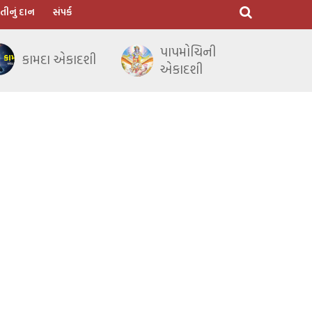
તીનું દાન
સંપર્ક
પાપમોચિની
કામદા એકાદશી
એકાદશી