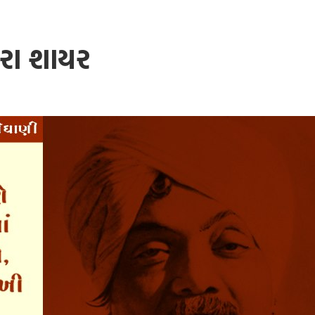
રા શાયર