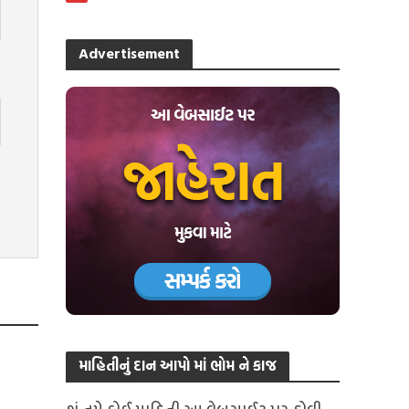
Advertisement
માહિતીનું દાન આપો માં ભોમ ને કાજ