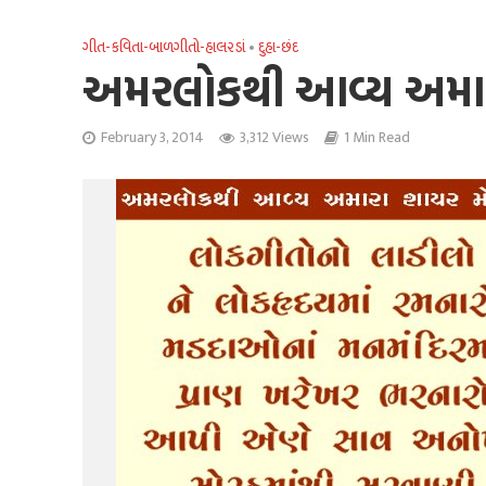
ગીત-કવિતા-બાળગીતો-હાલરડાં
•
દુહા-છંદ
અમરલોકથી આવ્ય અમા
February 3, 2014
3,312 Views
1 Min Read