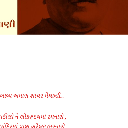
વ્ય અમારા શાયર મેઘાણી…
ડીલો ને લોકહૃદયમાં રમનારો ,
દિરમાં પ્રાણ ખરેખર ભરનારો,