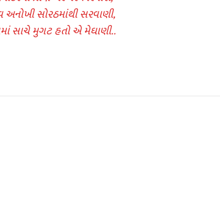
 અનોખી સોરઠમાંથી સરવાણી,
માં સાચે મુગટ હતો એ મેઘાણી..