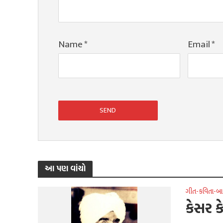
Name
*
Email
*
આ પણ વાંચો
ગીત-કવિતા-બા
કેસર ક