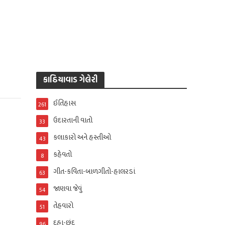
કાઠિયાવાડ ગેલેરી
ઈતિહાસ
261
ઉદારતાની વાતો
33
કલાકારો અને હસ્તીઓ
43
કહેવતો
8
ગીત-કવિતા-બાળગીતો-હાલરડાં
63
જાણવા જેવું
54
તેહવારો
51
દુહા-છંદ
96