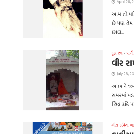
April 26, 
આમ તો પશ્
છે પણ તેમ 
છાલ...
દુહા-છંદ
•
પાળી
વીર ર
July 28, 2
આભ ને જમી
સમરમાં પ
છિદ્ર ઢાંકે 
ગીત-કવિતા-બા