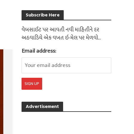
Subscribe Here
વેબસાઈટ પર આવતી નવી માહિતીને દર
અઠવાડિયે એક વખત ઇ-મેલ પર મેળવો...
Email address:
Advertisement