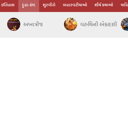
ઈતિહાસ
દુહા-છંદ
શુરવીરો
બહારવટીયાઓ
શૌર્ય કથાઓ
માહિ
અખાત્રીજ
વરુથિની એકાદશી