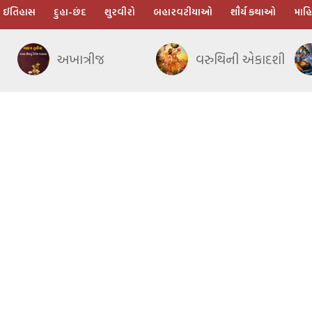
ઈતિહાસ
દુહા-છંદ
શુરવીરો
બહારવટીયાઓ
શૌર્ય કથાઓ
માહિ
અખાત્રીજ
વરુથિની એકાદશી