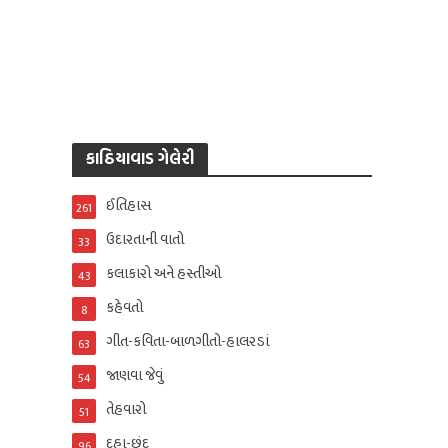
કાઠિયાવાડ ગેલેરી
ઈતિહાસ
261
ઉદારતાની વાતો
33
કલાકારો અને હસ્તીઓ
43
કહેવતો
8
ગીત-કવિતા-બાળગીતો-હાલરડાં
63
જાણવા જેવું
54
તેહવારો
51
દુહા-છંદ
96