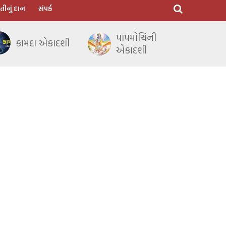
તીનું દાન
સંપર્ક
પાપમોચિની
કામદા એકાદશી
એકાદશી