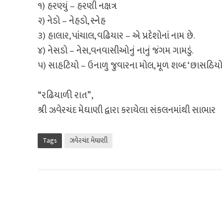
૧) હરણ્યું – હરણી નક્ષત્ર
૨) નેડો – નેહડો, સ્નેહ
૩) હાલાર, પાંચાલ, વઢિયાર – એ પ્રદેશોનાં નામ છે.
૪) નેસડો – નેસ,વનવાસીઓનું નાનું જંગમ ગામડું.
૫) સાહટિયો – ઉનાળુ જુવારના મોલ, મૂળ શબ્દ ‘છાસઠિયો’
“રઢિયાળી રાત”,
શ્રી ઝવેરચંદ મેઘાણી દ્વારા કરાયેલા સંકલનમાંથી સાભાર
Tags
ઝવેરચંદ મેઘાણી