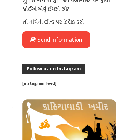
શું તમે કોઈ માહિતી આ વેબસાઈટ પર હોવી
જોઈએ એવું ઈચ્છો છો?
તો નીચેની લીન્ક પર ક્લિક કરો
Send Information
Follow us on Instagram
[instagram-feed]