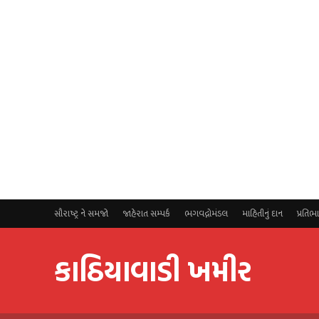
સૌરાષ્ટ્ર ને સમજો
જાહેરાત સમ્પર્ક
ભગવદ્ગોમંડલ
માહિતીનું દાન
પ્રતિભ
કાઠિયાવાડી ખમીર