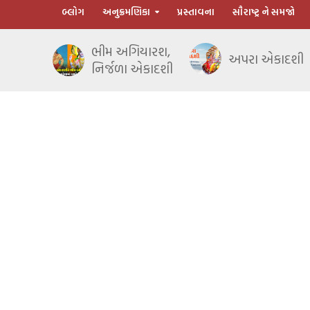
બ્લોગ
અનુક્રમણિકા
પ્રસ્તાવના
સૌરાષ્ટ્ર ને સમજો
ભીમ અગિયારશ,
અપરા એકાદશી
નિર્જળા એકાદશી