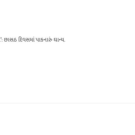
: છાસઠ દિવસમાં પાકનારું ઘાન્ય.