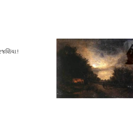
અરજણિયા !