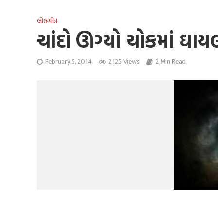
લોકગીત
ચાંદો ઊગ્યો ચોકમાં ઘાય
February 5, 2014
2,125 Views
2 Min Read