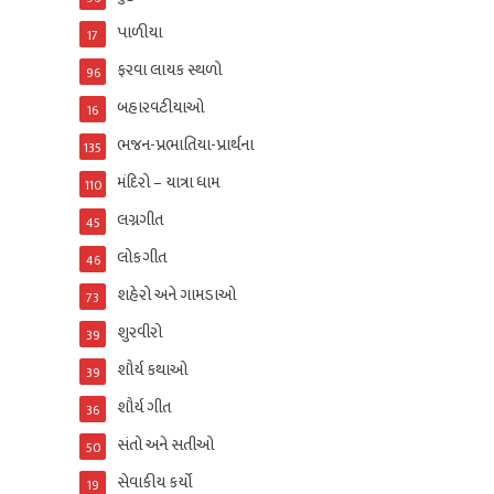
પાળીયા
17
ફરવા લાયક સ્થળો
96
બહારવટીયાઓ
16
ભજન-પ્રભાતિયા-પ્રાર્થના
135
મંદિરો – યાત્રા ધામ
110
લગ્નગીત
45
લોકગીત
46
શહેરો અને ગામડાઓ
73
શુરવીરો
39
શૌર્ય કથાઓ
39
શૌર્ય ગીત
36
સંતો અને સતીઓ
50
સેવાકીય કર્યો
19