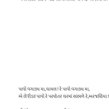
પાવો વગાડ્ય મા, ઘાયલ ! રે પાવો વગાડ્ય મા,
એ લે’રીડા! પાવો રે પરણેતર ઘરમાં સાંભળે રે,અરજણિયા !