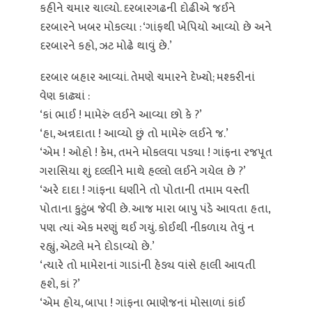
કહીને ચમાર ચાલ્યો. દરબારગઢની દોઢીએ જઈને
દરબારને ખબર મોકલ્યા : ‘ગાંફથી ખેપિયો આવ્યો છે અને
દરબારને કહો, ઝટ મોઢે થાવું છે.’
દરબાર બહાર આવ્યાં. તેમણે ચમારને દેખ્યો; મશ્કરીનાં
વેણ કાઢ્યાં :
‘કાં ભાઈ ! મામેરું લઈને આવ્યા છો કે ?’
‘હા, અન્નદાતા ! આવ્યો છું તો મામેરું લઈને જ.’
‘એમ ! ઓહો ! કેમ, તમને મોકલવા પડ્યા ! ગાંફના રજપૂત
ગરાસિયા શું દલ્લીને માથે હલ્લો લઈને ગયેલ છે ?’
‘અરે દાદા ! ગાંફના ધણીને તો પોતાની તમામ વસ્તી
પોતાના કુટુંબ જેવી છે. આજ મારા બાપુ પંડે આવતા હતા,
પણ ત્યાં એક મરણું થઈ ગયું. કોઈથી નીકળાય તેવું ન
રહ્યું, એટલે મને દોડાવ્યો છે.’
‘ત્યારે તો મામેરાનાં ગાડાંની હેડ્ય વાંસે હાલી આવતી
હશે, કાં ?’
‘એમ હોય, બાપા ! ગાંફના ભાણેજનાં મોસાળાં કાંઈ