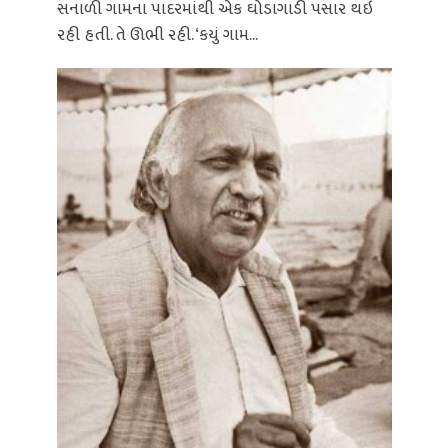
સનાળી ગામના પાદરમાંથી એક ઘોડાગાડી પસાર થઇ
રહી હતી. તે ઊભી રહી. ‘કયું ગામ...