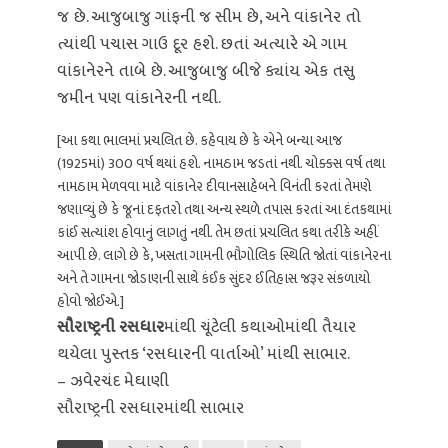
જ છે. આજુબાજુ ગાંફની જ સીમ છે, અને વાંકાનેર તો
ત્યાંથી પચાસ ગાઉ દૂર હશે. છતાં અત્યારે એ ગામ
વાંકાનેરને તાબે છે. આજુબાજુ બીજે ક્યાંય એક તસુ
જમીન પણ વાંકાનેરની નથી.
[આ કથા ભાલમાં પ્રચલિત છે. કહેવાય છે કે એને બન્યા આજ
(1925માં) 300 વર્ષ થયાં હશે. નામઠામ જડતાં નથી. ચોક્કસ વર્ષ તથા
નામઠામ મેળવવા માટે વાંકાનેર દીવાનસાહેબને વિનંતી કરતાં તેમણે
જણાવ્યું છે કે જૂનાં દફતરો તથા અન્ય સ્થળે તપાસ કરતાં આ દંતકથામાં
કાંઈ સત્યાંશ હોવાનું લાગતું નથી. તેમ છતાં પ્રચલિત કથા તરીકે અહીં
આપી છે. લાગે છે કે, ખસતા ગામની ભૌગોલિક સ્થિતિ જોતાં વાંકાનેરના
અને તે ગામના જોડાણની સાથે કંઈક સુંદર ઈતિહાસ જરૂર સંકળાયો
હોવો જોઈએ.]
સૌરાષ્ટ્રની રસધાર
માંથી ચૂંટેલી કથાઓમાંથી તૈયાર
થયેલા પુસ્તક ‘રસધારની વાર્તાઓ’ માંથી સાભાર.
– ઝવેરચંદ મેઘાણી
સૌરાષ્ટ્રની રસધારમાંથી સાભાર