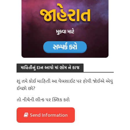
માહિતીનું દાન આપો માં ભોમ ને કાજ
શું તમે કોઈ માહિતી આ વેબસાઈટ પર હોવી જોઈએ એવું
ઈચ્છો છો?
તો નીચેની લીન્ક પર ક્લિક કરો
Send Information