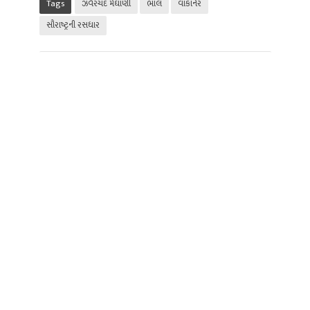
Tags
ઝવેરચંદ મેઘાણી
ભાલ
વાંકાનેર
સૌરાષ્ટ્રની રસધાર