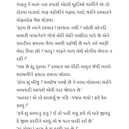
ગાંફનું ને મારું નાક કપાશે. એટલે મૂઠીઓ વાળીને એ તો
દોડવા માંડ્યો. ગાંફ પહોંચીને ગઢમાં ગયો, જઈને દરબારને
મોઢામોઢ વેણ ચોડ્યાં :
‘ફટ્ય છે તમને દરબાર ! લાજતા નથી ? ઓલી બોનડી
બચારી વાંકાનેરને ગોખે બેઠી બેઠી પાણીડાં પાડે છે. એને
ધરતીમાં સમાવા વેળા આવી પહોંચી છે અને તમે આંહીં
બેઠા રિયા છો ? બાપુ ! ગાંફને ગાળ બેસે એનીય ખેવના ન
રહી ?’
‘પણ છે શું, મૂરખા ?’ દરબાર આ મીઠી અમૃત જેવી ગાળો
સાંભળીને હસતા હસતા બોલ્યા.
‘હોય શું બીજું ? ભાણેજ પરણે છે ને મામા મોસાળાં લઈને
અબઘડી આવશે એવી વાટ જોવાય છે.’
‘અરરર ! એ તો સાંભર્યું જ નહિ : ગજબ થયો ! હવે કેમ
કરવું ?’
‘હવે શું કરવાનું હતું ? ઈ તો પતી ગયું. હવે તો મારે જીવવું
કે જીભ કરડીને મરવું, એ જ વાત બાકી રઈ છે.’
‘કાં એલા ! તારું તે શું ફટકી ગ્યું છે ?’