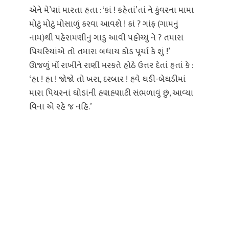
એને મે’ણાં મારતા હતા : ‘કાં ! કહેતાં’તાં ને કુંવરના મામા
મોટું મોટું મોસાળું કરવા આવશે ! કાં ? ગાંફ (ગામનું
નામ)થી પહેરામણીનું ગાડું આવી પહોંચ્યું ને ? તમારાં
પિયરિયાંએ તો તમારા બધાય કોડ પૂર્યા કે શું !’
ઊજળું મોં રાખીને રાણી મરકતે હોઠે ઉત્તર દેતાં હતાં કે :
‘હા ! હા ! જોજો તો ખરા, દરબાર ! હવે ઘડી-બેઘડીમાં
મારા પિયરનાં ઘોડાંની હણહણાટી સંભળાવું છું, આવ્યા
વિના એ રહે જ નહિ.’