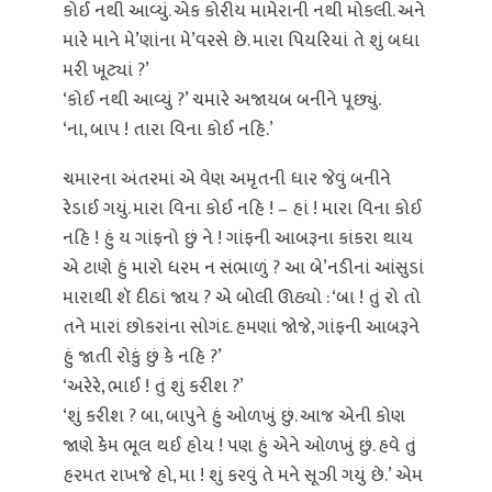
કોઈ નથી આવ્યું. એક કોરીય મામેરાની નથી મોકલી. અને
મારે માને મે’ણાંના મે’વરસે છે. મારા પિયરિયાં તે શું બધા
મરી ખૂટ્યાં ?’
‘કોઈ નથી આવ્યું ?’ ચમારે અજાયબ બનીને પૂછ્યું.
‘ના, બાપ ! તારા વિના કોઈ નહિ.’
ચમારના અંતરમાં એ વેણ અમૃતની ધાર જેવું બનીને
રેડાઈ ગયું. મારા વિના કોઈ નહિ ! – હાં ! મારા વિના કોઈ
નહિ ! હું ય ગાંફનો છું ને ! ગાંફની આબરૂના કાંકરા થાય
એ ટાણે હું મારો ધરમ ન સંભાળું ? આ બે’નડીનાં આંસુડાં
મારાથી શૅ દીઠાં જાય ? એ બોલી ઊઠ્યો : ‘બા ! તું રો તો
તને મારાં છોકરાંના સોગંદ. હમણાં જોજે, ગાંફની આબરૂને
હું જાતી રોકું છું કે નહિ ?’
‘અરેરે, ભાઈ ! તું શું કરીશ ?’
‘શું કરીશ ? બા, બાપુને હું ઓળખું છું. આજ એની કોણ
જાણે કેમ ભૂલ થઈ હોય ! પણ હું એને ઓળખું છું. હવે તું
હરમત રાખજે હો, મા ! શું કરવું તે મને સૂઝી ગયું છે.’ એમ