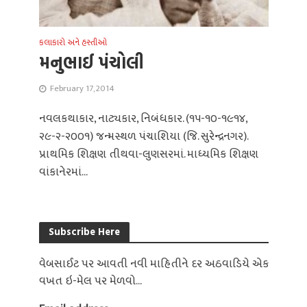
કલાકારો અને હસ્તીઓ
મનુભાઈ પંચોલી
February 17, 2014
નવલકથાકાર, નાટ્યકાર, નિબંધકાર. (૧૫-૧૦-૧૯૧૪,
૨૯-૨-૨૦૦૧) જન્મસ્થળ પંચાશિયા (જિ. સુરેન્દ્રનગર).
પ્રાથમિક શિક્ષણ તીથવા-લુણસરમાં. માધ્યમિક શિક્ષણ
વાંકાનેરમાં...
Subscribe Here
વેબસાઈટ પર આવતી નવી માહિતીને દર અઠવાડિયે એક
વખત ઇ-મેલ પર મેળવો...