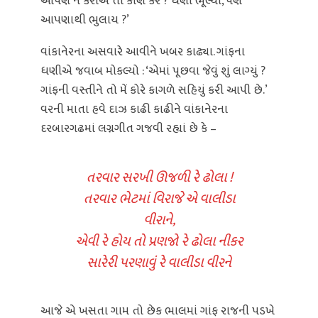
આપણે ન કરીએ તો કોણ કરે ? ધણી ભૂલ્યો, પણ
આપણાથી ભુલાય ?’
વાંકાનેરના અસવારે આવીને ખબર કાઢ્યા. ગાંફના
ધણીએ જવાબ મોકલ્યો : ‘એમાં પૂછવા જેવું શું લાગ્યું ?
ગાંફની વસ્તીને તો મેં કોરે કાગળે સહિયું કરી આપી છે.’
વરની માતા હવે દાઝ કાઢી કાઢીને વાંકાનેરના
દરબારગઢમાં લગ્નગીત ગજવી રહ્યાં છે કે –
તરવાર સરખી ઊજળી રે ઢોલા !
તરવાર ભેટમાં વિરાજે એ વાલીડા
વીરાને,
એવી રે હોય તો પ્રણજો રે ઢોલા નીકર
સારેરી પરણાવું રે વાલીડા વીરને
આજે એ ખસતા ગામ તો છેક ભાલમાં ગાંફ રાજની પડખે