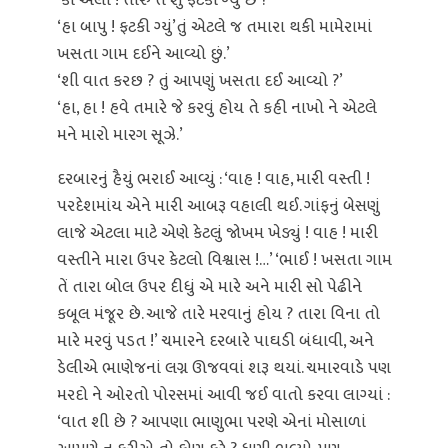
‘હા બાપુ ! ફટકી ગ્યું’તું એટલે જ તમારા થકી મામેરામાં
ખસતા ગામ દઈને આવ્યો છું.’
‘શી વાત કરછ ? તું આપણું ખસતા દઈ આવ્યો ?’
‘હા, હા ! હવે તમારે જે કરવું હોય તે કહી નાખો ને એટલે
મને મારો મારગ સૂઝે.’
દરબારનું હૈયું ભરાઈ આવ્યું : ‘વાહ ! વાહ, મારી વસ્તી !
પરદેશમાંય એને મારી આબરૂ વહાલી થઈ. ગાંફનું બેસણું
લાજે એટલા માટે એણે કેટલું જોખમ ખેડ્યું ! વાહ ! મારી
વસ્તીને મારા ઉપર કેટલો વિશ્વાસ !…’ ‘ભાઈ ! ખસતા ગામ
તેં તારા બોલ ઉપર દીધું એ મારે અને મારી સો પેઢીને
કબૂલ મંજૂર છે. આજે તારે મરવાનું હોય ? તારા વિના તો
મારે મરવું પડત !’ ચમારને દરબારે પાઘડી બંધાવી, અને
ડેલીએ ભાણેજનાં લગ્ન ઊજવવાં શરૂ થયાં. ચમારવાડે પણ
મરદો ને ઓરતો પોરસમાં આવી જઈ વાતો કરવા લાગ્યાં :
‘વાત શી છે ? આપણા ભાણુભા પરણે એનાં મોસાળાં