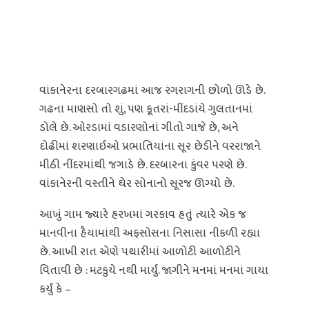
વાંકાનેરના દરબારગઢમાં આજ રંગરાગની છોળો ઊડે છે.
ગઢના માણસો તો શું, પણ કૂતરાં-મીંદડાંયે ગુલતાનમાં
ડોલે છે. ઓરડામાં વડારણોનાં ગીતો ગાજે છે, અને
દોઢીમાં શરણાઈઓ પ્રભાતિયાંના સૂર છેડીને વરરાજાને
મીઠી નીંદરમાંથી જગાડે છે. દરબારના કુંવર પરણે છે.
વાંકાનેરની વસ્તીને ઘેર સોનાનો સૂરજ ઊગ્યો છે.
આખું ગામ જ્યારે હરખમાં ગરકાવ હતું ત્યારે એક જ
માનવીના હૈયામાંથી અફસોસના નિસાસા નીકળી રહ્યા
છે. આખી રાત એણે પથારીમાં આળોટી આળોટીને
વિતાવી છે : મટકુંયે નથી માર્યું. જાગીને મનમાં મનમાં ગાયા
કર્યું કે –