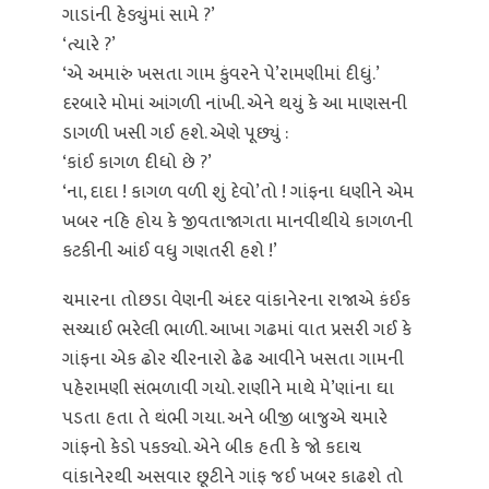
ગાડાંની હેડ્યુંમાં સામે ?’
‘ત્યારે ?’
‘એ અમારું ખસતા ગામ કુંવરને પે’રામણીમાં દીધું.’
દરબારે મોમાં આંગળી નાંખી. એને થયું કે આ માણસની
ડાગળી ખસી ગઈ હશે. એણે પૂછ્યું :
‘કાંઈ કાગળ દીધો છે ?’
‘ના, દાદા ! કાગળ વળી શું દેવો’તો ! ગાંફના ધણીને એમ
ખબર નહિ હોય કે જીવતાજાગતા માનવીથીયે કાગળની
કટકીની આંઈ વધુ ગણતરી હશે !’
ચમારના તોછડા વેણની અંદર વાંકાનેરના રાજાએ કંઈક
સચ્ચાઈ ભરેલી ભાળી. આખા ગઢમાં વાત પ્રસરી ગઈ કે
ગાંફના એક ઢોર ચીરનારો ઢેઢ આવીને ખસતા ગામની
પહેરામણી સંભળાવી ગયો. રાણીને માથે મે’ણાંના ઘા
પડતા હતા તે થંભી ગયા. અને બીજી બાજુએ ચમારે
ગાંફનો કેડો પકડ્યો. એને બીક હતી કે જો કદાચ
વાંકાનેરથી અસવાર છૂટીને ગાંફ જઈ ખબર કાઢશે તો