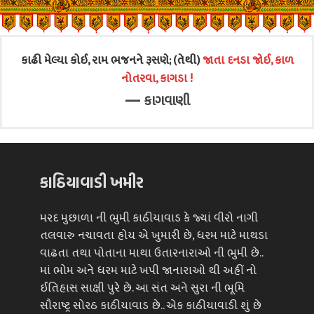
કાઢી મેલ્યા કોઈ, રામ ભજનને રૂસણે; (તેથી)
જાતા દનડા જોઈ, કાળ
નોતરવા, કાગડા !
—
કાગવાણી
કાઠિયાવાડી ખમીર
મરદ મુછાળા ની ભુમી કાઠીયાવાડ કે જ્યાં વીરો નાગી
તલવારુ નચાવતા હોય એ ખુમારી છે, ધરમ માટે માથડા
વાઢતા તથા પોતાના માથા ઉતારનારાઓ ની ભુમી છે..
માં ભોમ અને ધરમ માટે ખપી જાનારાઓ થી અહીં નો
ઈતિહાસ સાક્ષી પુરે છે. આ સંત અને સુરા ની ભૂમિ
સૌરાષ્ટ્ર સોરઠ કાઠીયાવાડ છે.. એક કાઠીયાવાડી શું છે