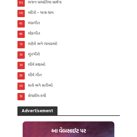
ભજન-પ્રભાતિયા-પ્રાર્થના
135
મંદિરો – યાત્રા ધામ
110
લગ્નગીત
45
લોકગીત
46
શહેરો અને ગામડાઓ
73
શુરવીરો
39
શૌર્ય કથાઓ
39
શૌર્ય ગીત
36
સંતો અને સતીઓ
50
સેવાકીય કર્યો
19
Advertisement