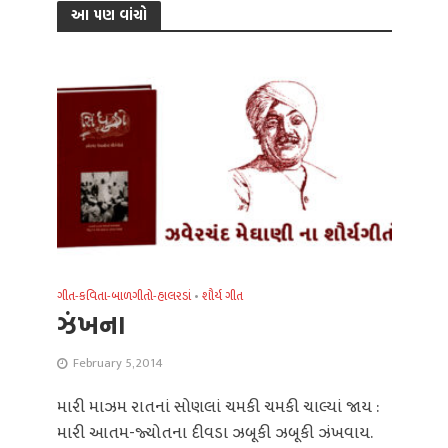
આ પણ વાંચો
ગીત-કવિતા-બાળગીતો-હાલરડાં
•
શૌર્ય ગીત
ઝંખના
February 5, 2014
મારી માઝમ રાતનાં સોણલાં ચમકી ચમકી ચાલ્યાં જાય :
મારી આતમ-જ્યોતના દીવડા ઝબૂકી ઝબૂકી ઝંખવાય.