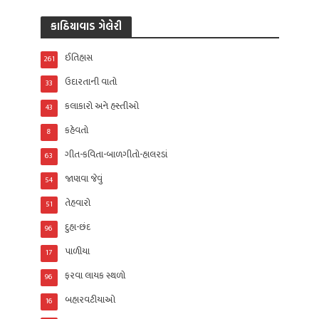
કાઠિયાવાડ ગેલેરી
ઈતિહાસ
261
ઉદારતાની વાતો
33
કલાકારો અને હસ્તીઓ
43
કહેવતો
8
ગીત-કવિતા-બાળગીતો-હાલરડાં
63
જાણવા જેવું
54
તેહવારો
51
દુહા-છંદ
96
પાળીયા
17
ફરવા લાયક સ્થળો
96
બહારવટીયાઓ
16