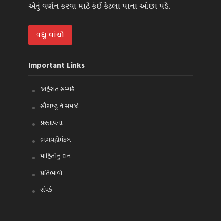
એનું વર્ણન કરવા માટે કંઈ કેટલા પાના ઓછા પડે.
વધુ વાંચો
Important Links
જાહેરાત સમ્પર્ક
સૌરાષ્ટ્ર ને સમજો
પ્રસ્તાવના
ભગવદ્ગોમંડલ
માહિતીનું દાન
પ્રતિભાવો
સંપર્ક