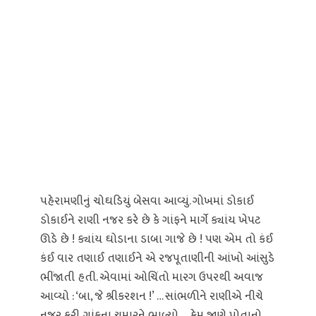
પહેરામણીનું ચોઘડિયું બેસવા આવ્યું. ગોખમાં ડોકાઈ
ડોકાઈને રાણી નજર કરે છે કે ગાંફને માર્ગે ક્યાંય ખેપટ
ઊડે છે ! ક્યાંય ઘોડાના ડાબા ગાજે છે ! પણ એમ તો કંઈ
કંઈ વાર તણાઈ તણાઈને એ રજપૂતાણીની આંખો આંસુડે
ભીંજાતી હતી. એવામાં ઓચિંતો મારગ ઉપરથી અવાજ
આવ્યો : ‘બા, જે શ્રીકરશન !’ … સાંભળીને રાણીએ નીચે
નજર કરી. ગાંફના ચમારને ભાળ્યો – કેમ જાણે પોતાનો