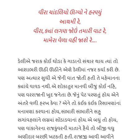
વીરા ચાંદલિયો ઊગ્યો ને હરણ્યું
આથમી રે,
વીરા, ક્યાં લગણ જોઉં તમારી વાટ રે,
મામેરા વેળા વહી જાશે રે….
ડેલીએ જરાક કોઈ ઘોડા કે ગાડાનો સંચાર થાય ત્યાં તો
આશાભરી ઊઠી ઊઠીને એણે ડેલીમાં નજર કર્યા કરી છે.
પણ અત્યાર સુધી એ જેની વાત જોતી હતી તે મહેમાનના
ક્યાંયે વાવડ નથી. એ શોકાતુર માનવી બીજું કોઈ નહિ,
પણ વરરાજાની ખુદ જનેતા છે. જેનું પેટ પરણતું હોય એને
અંતરે વળી હરખ કેવા ? એને તો કંઈક કંઈક રિસામણાંનાં
મનામણાં કરવાનાં હોય, સંભારી સંભારીને સહુ
સગાંવહલાંને લગ્નમાં સોંડાડવાનાં હોય. એ બધું તો હોય,
પણ વાંકાનેરના રાજકુંવરની માતાને હૈયે તો બીજી વધુ
અણીદાર બરછી ખટકતી હતી. રાજાજી આવી આવીને