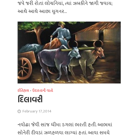
જંપે જરી રોતાં લોચનિયાં, ત્યાં ઝબકીને જાગી જવાય;
આઘે આઘે આછા યુગનર...
ઈતિહાસ
•
ઉદારતાની વાતો
દિલાવરી
February 17, 2014
નવોઢા જેવી સાંજ ધીમા ડગલાં ભરતી હતી. આભમાં
સોનેરી દીવડાં ઝળહળવા લાગ્યાં હતાં. આવા સમયે