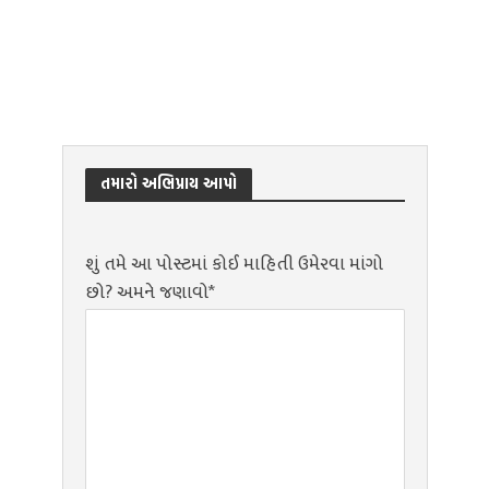
તમારો અભિપ્રાય આપો
શું તમે આ પોસ્ટમાં કોઈ માહિતી ઉમેરવા માંગો
છો? અમને જણાવો*