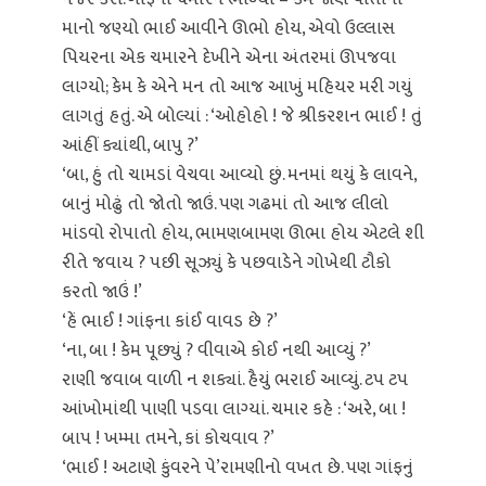
માનો જણ્યો ભાઈ આવીને ઊભો હોય, એવો ઉલ્લાસ
પિયરના એક ચમારને દેખીને એના અંતરમાં ઊપજવા
લાગ્યો; કેમ કે એને મન તો આજ આખું મહિયર મરી ગયું
લાગતું હતું. એ બોલ્યાં : ‘ઓહોહો ! જે શ્રીકરશન ભાઈ ! તું
આંહીં ક્યાંથી, બાપુ ?’
‘બા, હું તો ચામડાં વેચવા આવ્યો છું. મનમાં થયું કે લાવને,
બાનું મોઢું તો જોતો જાઉં. પણ ગઢમાં તો આજ લીલો
માંડવો રોપાતો હોય, ભામણબામણ ઊભા હોય એટલે શી
રીતે જવાય ? પછી સૂઝ્યું કે પછવાડેને ગોખેથી ટૌકો
કરતો જાઉં !’
‘હેં ભાઈ ! ગાંફના કાંઈ વાવડ છે ?’
‘ના, બા ! કેમ પૂછ્યું ? વીવાએ કોઈ નથી આવ્યું ?’
રાણી જવાબ વાળી ન શક્યાં. હૈયું ભરાઈ આવ્યું. ટપ ટપ
આંખોમાંથી પાણી પડવા લાગ્યાં. ચમાર કહે : ‘અરે, બા !
બાપ ! ખમ્મા તમને, કાં કોચવાવ ?’
‘ભાઈ ! અટાણે કુંવરને પે’રામણીનો વખત છે. પણ ગાંફનું