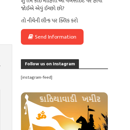
શું તમે કોઈ માહિતી આ વેબસાઈટ પર હોવી
જોઈએ એવું ઈચ્છો છો?
તો નીચેની લીન્ક પર ક્લિક કરો
Send Information
Follow us on Instagram
[instagram-feed]