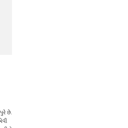
રે છે.
 એવી