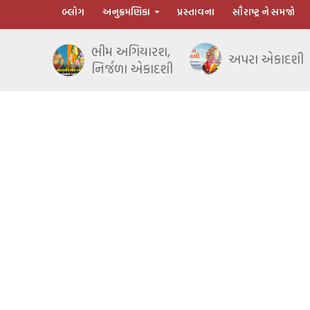
બ્લોગ
અનુક્રમણિકા
પ્રસ્તાવના
સૌરાષ્ટ્ર ને સમજો
ભીમ અગિયારશ,
અપરા એકાદશી
નિર્જળા એકાદશી