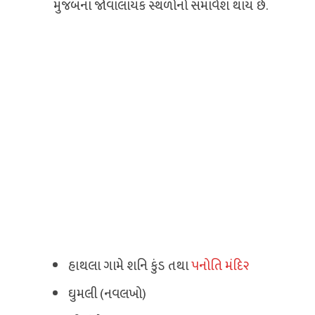
મુજબના જોવાલાયક સ્થળોનો સમાવેશ થાય છે.
હાથલા ગામે શનિ કુંડ તથા
૫નોતિ મંદિ૨
ઘુમલી (નવલખો)