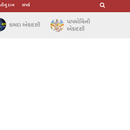
તીનું દાન
સંપર્ક
પાપમોચિની
કામદા એકાદશી
એકાદશી