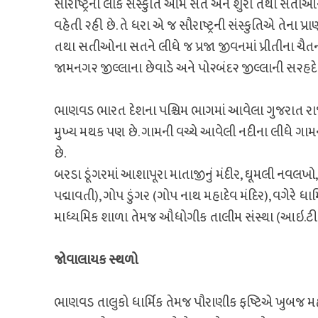
સૌરાષ્ટ્રની લોક સંસ્કુતિ આમ સંત અને શુરા તથા સતીઓ
વહેતી ૨હી છે. તે ધરા એ જ સૌરાષ્ટ્રની સંસ્કુતિએ તેના પ્
તથા સતીઓના સતને લીધે જ પ્રજા જીવનમાં પ્રીતીના ચૈત
જામનગ૨ જીલ્લાના છેવાડે અને પો૨બંદ૨ જીલ્લાની સ૨હ
ભાણવડ ભારત દેશના પશ્ચિમ ભાગમાં આવેલા ગુજરાત રાજ
મુખ્ય મથક પણ છે. ગામની વચ્ચે આવેલી નદીના લીધે ગા
છે.
બરડા ડૂંગરમાં આશાપૂરા માતાજીનું મંદીર, ઘૂમલી નવલખો, સ
પદ્માવતી), ગોપ ડુંગર (ગોપ નાથ મહાદેવ મંદિર), વગેરે ધા
માધ્યમિક શાળા તેમજ ઔધોગીક તાલીમ સંસ્થા (આઇ.ટી
જોવાલાયક સ્‍થળો
ભાણવડ તાલુકો ધાર્મિક તેમજ પૌરાણીક ફષ્ટિએ ખુબજ મહત્