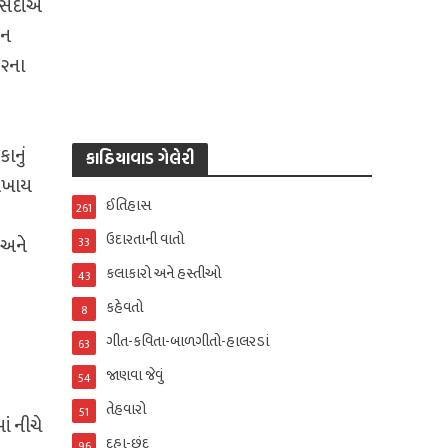
– સદીએ
તન
૫૨ના
ાનું
કાઠિયાવાડ ગેલેરી
ઓળખાય
ઈતિહાસ
261
ઉદારતાની વાતો
 અને
33
કલાકારો અને હસ્તીઓ
43
કહેવતો
8
ગીત-કવિતા-બાળગીતો-હાલરડાં
63
જાણવા જેવું
54
તેહવારો
51
ં નીચે
દુહા-છંદ
96