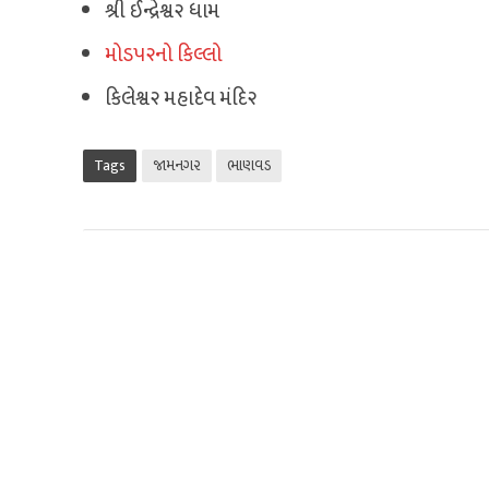
શ્રી ઈન્દ્રેશ્વ૨ ધામ
મોડ૫૨નો કિલ્લો
કિલેશ્વ૨ મહાદેવ મંદિ૨
Tags
જામનગર
ભાણવડ