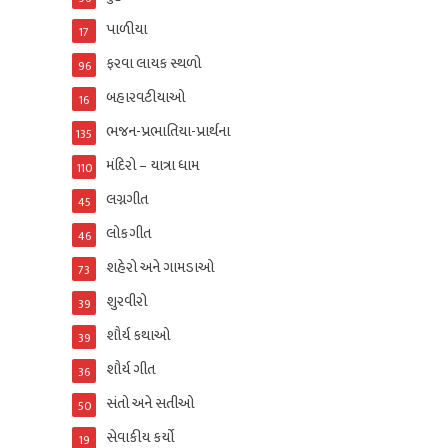
પાળીયા
17
ફરવા લાયક સ્થળો
96
બહારવટીયાઓ
16
ભજન-પ્રભાતિયા-પ્રાર્થના
135
મંદિરો – યાત્રા ધામ
110
લગ્નગીત
45
લોકગીત
46
શહેરો અને ગામડાઓ
73
શુરવીરો
39
શૌર્ય કથાઓ
39
શૌર્ય ગીત
36
સંતો અને સતીઓ
50
સેવાકીય કર્યો
19