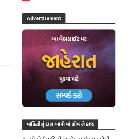
Advertisement
માહિતીનું દાન આપો માં ભોમ ને કાજ