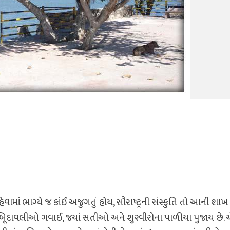
હેવામાં ભાગ્યે જ કાંઈ અજુગતું હોય, સૌરાષ્ટ્રની સંસ્કુતિ તો આની શાખ પુ
 બિૂદાવલીઓ ગવાઈ, જયાં સતીઓ અને શુ૨વીરોના પાળીયા પુજાય છે.