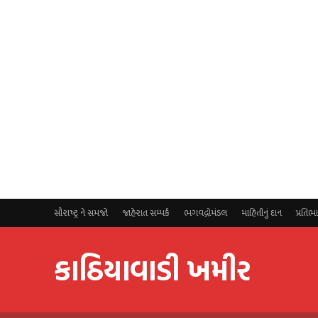
સૌરાષ્ટ્ર ને સમજો
જાહેરાત સમ્પર્ક
ભગવદ્ગોમંડલ
માહિતીનું દાન
પ્રતિભ
કાઠિયાવાડી ખમીર