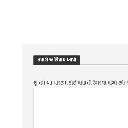
તમારો અભિપ્રાય આપો
શું તમે આ પોસ્ટમાં કોઈ માહિતી ઉમેરવા માંગો છો