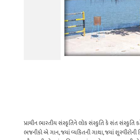
પ્રાચીન ભા૨તીય સંસ્કૃતિને લોક સંસ્કુતિ કે સંત સંસ્કુતિ ક
ભજનીકો એ ગાન, જયાં વ્યકિતની ગાથા, જયાં શૂ૨વીરોની