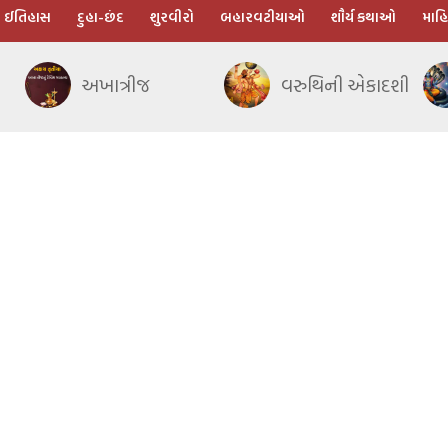
ઈતિહાસ
દુહા-છંદ
શુરવીરો
બહારવટીયાઓ
શૌર્ય કથાઓ
માહિ
અખાત્રીજ
વરુથિની એકાદશી