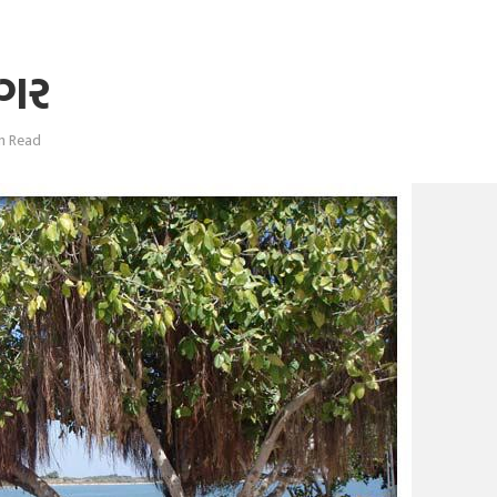
નગર
n Read