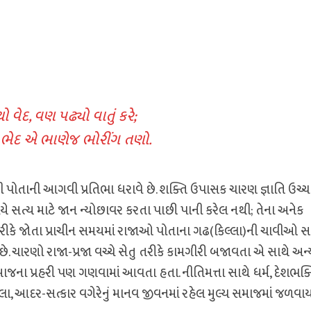
 વેદ, વણ પઢ્યો વાતું કરે;
ેદ એ ભાણેજ ભોરીંગ તણો.
થી પોતાની આગવી પ્રતિભા ધરાવે છે. શક્તિ ઉપાસક ચારણ જ્ઞાતિ ઉચ્
ાયે સત્ય માટે જાન ન્યોછાવર કરતા પાછી પાની કરેલ નથી; તેના અનેક
તરીકે જોતા પ્રાચીન સમયમાં રાજાઓ પોતાના ગઢ(કિલ્લા)ની ચાવીઓ સ
 ચારણો રાજા-પ્રજા વચ્ચે સેતુ તરીકે કામગીરી બજાવતા એ સાથે અન
ા પ્રહરી પણ ગણવામાં આવતા હતા. નીતિમત્તા સાથે ધર્મ, દેશભક્ત
િવેક, કલા, આદર-સત્કાર વગેરેનું માનવ જીવનમાં રહેલ મુલ્ય સમાજમાં જળવાય