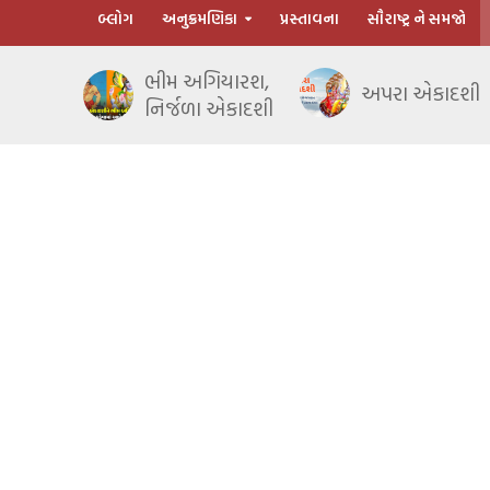
બ્લોગ
અનુક્રમણિકા
પ્રસ્તાવના
સૌરાષ્ટ્ર ને સમજો
ભીમ અગિયારશ,
અપરા એકાદશી
નિર્જળા એકાદશી