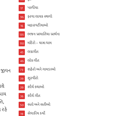
પાળીયા
17
ફરવા લાયક સ્થળો
96
બહારવટીયાઓ
16
ભજન-પ્રભાતિયા-પ્રાર્થના
135
મંદિરો – યાત્રા ધામ
110
લગ્નગીત
45
લોકગીત
46
શહેરો અને ગામડાઓ
ચ જીવન
73
શુરવીરો
39
ાથે
શૌર્ય કથાઓ
39
્યાય
શૌર્ય ગીત
36
િ,
સંતો અને સતીઓ
50
 રહે
સેવાકીય કર્યો
19