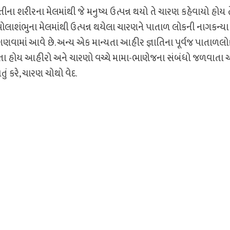
 શરીરના મેલમાંથી જે મનુષ્ય ઉત્પન્ન થયો તે ચારણ કહેવાયો હોય ત
ોલાશંભુના મેલમાંથી ઉત્પન્ન થયેલા ચારણને પાતાળ લોકની નાગકન્યા
વામાં આવે છે. અન્ય એક માન્યતા આહીર જ્ઞાતિના પૂર્વજ પાતાળલો
ણાતા હોય આહીરો અને ચારણો વચ્ચે મામા-ભાણેજના સંબંધો જળવાતા 
ં કરે, ચારણ ચોથો વેદ.