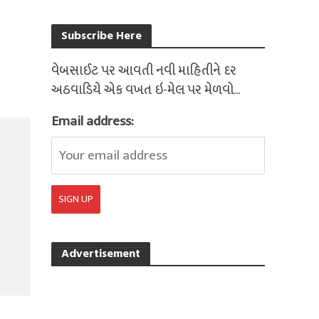
Subscribe Here
વેબસાઈટ પર આવતી નવી માહિતીને દર
અઠવાડિયે એક વખત ઇ-મેલ પર મેળવો...
Email address:
Advertisement