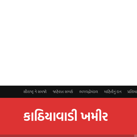
સૌરાષ્ટ્ર ને સમજો
જાહેરાત સમ્પર્ક
ભગવદ્ગોમંડલ
માહિતીનું દાન
પ્રતિભ
કાઠિયાવાડી ખમીર