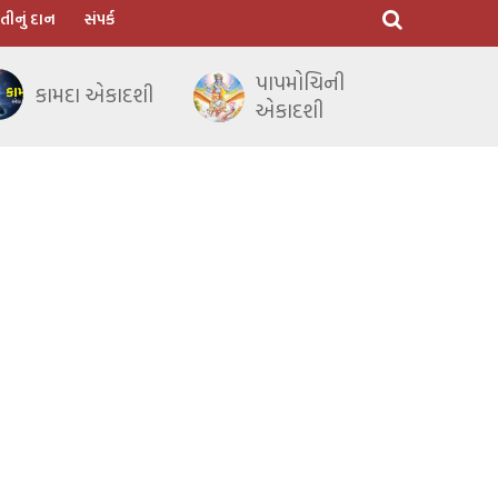
તીનું દાન
સંપર્ક
પાપમોચિની
કામદા એકાદશી
એકાદશી