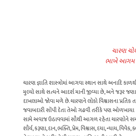
ચારણ ચોથો
ભાખે આગમ ભ
ચારણ જ્ઞાતિ શાસ્ત્રોમાં આગવા સ્થાન સાથે અનાદિ કાળ
મુલ્યો સાથે સત્યને આદર્શ માની જીવ્યા છે, અને જરૂર જણ
દાખલાઓ જોવા મળે છે. ચારણને લોકો વિશ્વાસના પ્રતિક 
જવાબદારી સોંપી દેતા તેઓ ગઢવી તરીકે પણ ઓળખાયા છે.
સામે અવાજ ઉઠાવવામાં સૌથી આગળ રહેતા ચારણોને સમાજન
શૌર્ય, કરૂણા, દાન, ભક્તિ, પ્રેમ, વિશ્વાસ, દયા, ન્યાય, વ