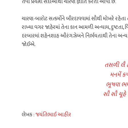
તેવા પ્રયત્નો સદીઓથી ચારણ જ્ઞાતિ કરતી આવી છે.
ચારણ-બારોટ સત્કર્મોને બીરદાવવામાં સૌથી મોખરે રહેતા
રાખ્યા વગર જાહેરમાં તેના કાન આમળી અન્યાય, દુષ્ટતા
દરબારમાં શહેનશાહ ઔરંગઝેબને નિર્ભયતાથી તેના અન્ય
જોઈએ.
તસળી લૈ હા
મનમેં ક
ભૂષણ ભણ
સૌ સૌ ચૂહે 
લેખક :
જયંતિભાઈ આહીર