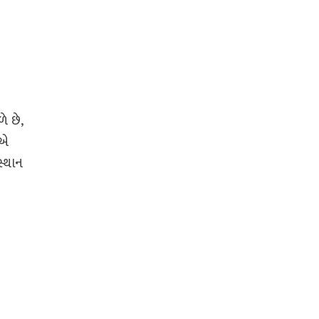
ે છે,
ોએ
સ્થાન