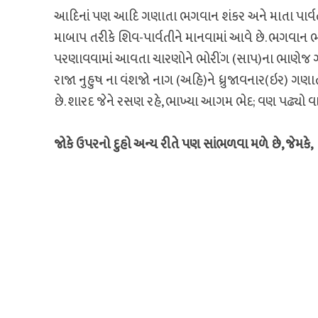
આદિનાં પણ આદિ ગણાતા ભગવાન શંકર અને માતા પાર્વતીના
માબાપ તરીકે શિવ-પાર્વતીને માનવામાં આવે છે. ભગવાન ભ
પરણાવવામાં આવતા ચારણોને ભોરીંગ (સાપ)ના ભાણેજ ગણ
રાજા નુહુષ ના વંશજો નાગ (અહિ)ને ધ્રુજાવનાર(ઇર) ગ
છે. શારદ જેને રસણ રહે, ભાખ્યા આગમ ભેદ; વણ પઢ્યો વાતુ
જોકે ઉપરનો દુહો અન્ય રીતે પણ સાંભળવા મળે છે, જેમકે,