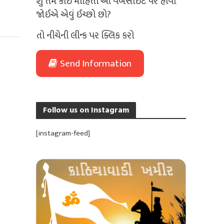
શું તમે કોઈ માહિતી આ વેબસાઈટ પર હોવી
જોઈએ એવું ઈચ્છો છો?
તો નીચેની લીન્ક પર ક્લિક કરો
Send Information
Follow us on Instagram
[instagram-feed]