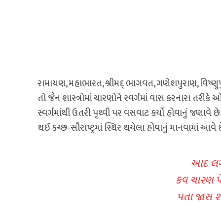
રામાયણ, મહાભારત, શ્રીમદ્ ભાગવત, ગણેશપુરાણ, વિષ્ણુપુરાણ
તો જૈન શાસ્ત્રોમાં ચારણોને સ્વર્ગમાં વાસ કરનારા તરી
સ્વર્ગમાંથી ઉતરી પૃથ્વી પર વસવાટ કર્યો હોવાનું જણાવ
થઈ કચ્છ-સૌરાષ્ટ્રમાં સ્થિર થયેલા હોવાનું માનવામાં આવે છ
આદ લગ 
કવ ચારણ પે
પતા જાસ શ