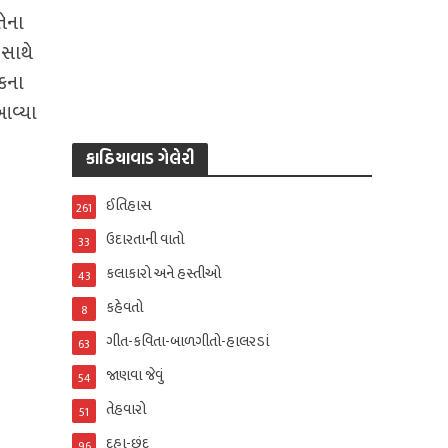
ેના
 સાથે
કના
આવ્યા
કાઠિયાવાડ ગેલેરી
ઈતિહાસ
261
ઉદારતાની વાતો
33
કલાકારો અને હસ્તીઓ
43
કહેવતો
8
ગીત-કવિતા-બાળગીતો-હાલરડાં
63
જાણવા જેવું
54
તેહવારો
51
દુહા-છંદ
96