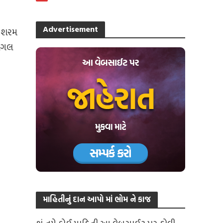
Advertisement
ણ શરમ
મોગલ
માહિતીનું દાન આપો માં ભોમ ને કાજ