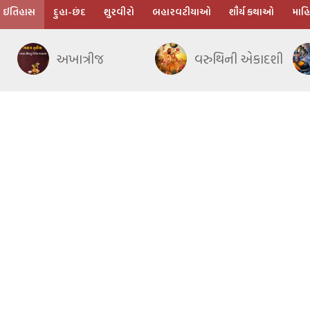
ઈતિહાસ
દુહા-છંદ
શુરવીરો
બહારવટીયાઓ
શૌર્ય કથાઓ
માહિ
અખાત્રીજ
વરુથિની એકાદશી