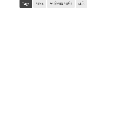
Tags
ચારણ
જયંતિભાઈ આહીર
જ્ઞાતિ