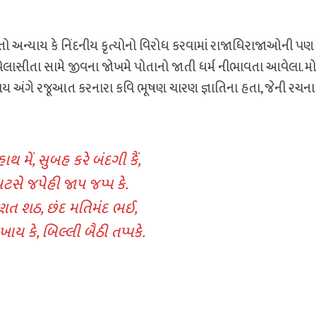
 તો અન્યાય કે નિંદનીય કૃત્યોનો વિરોધ કરવામાં રાજાધિરાજાઓની પ
, વિલાસીતા સામે જીવના જોખમે પોતાનો જાતી ધર્મ નીભાવતા આવેલા. 
ાય અંગે રજૂઆત કરનારા કવિ ભૂષણ ચારણ જ્ઞાતિના હતા, જેની રચના
થ મેં, સુબહ કરે બંદગી કૈં,
પટસે જપેહી જાપ જપ્પ કે.
ત શઠ, છંદ મતિમંદ ભઈ,
ખાય કે, બિલ્લી બૈઠી તપ્પકે.