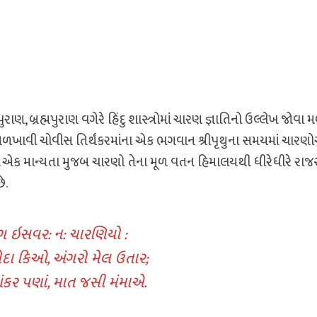
, બ્રહ્મપુરાણ વગેરે હિંદુ શાસ્ત્રોમાં ચારણ જ્ઞાતિનો ઉલ્લેખ જોવા મળ
કે ઓળખાવી ચોવીસ તિર્થંકરમાંના એક ભગવાન શ્રીપૃથુના સમયમાં ચારણ
ે છે. એક માન્યતા મુજબ ચારણો તેના મૂળ વતન હિમાલયથી ધીરેધીરે રાજ
ે.
ઇસવર: ન: ચારણિયો :
દા કિઓ, અંગરો મેલ ઉતાર;
ંકર પણાં, માત જસી મંમાએ.