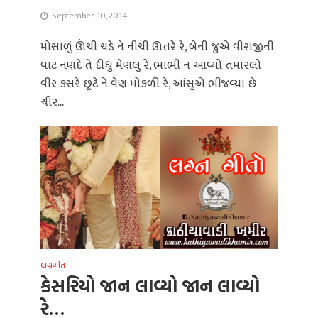
September 10, 2014
મોસાળું ઊંચી ચડે ને નીચી ઊતરે રે, બેની જુએ વીરાજીની
વાટ નણંદે તે દીધું મેણલું રે, ભાભી ન આવ્યો તમારલો
વીર કસરે છૂટે ને વેણ મોકળી રે, આંસુએ ભીંજવ્યા છે
ચીર...
લગ્નગીત
કેસરિયો જાન લાવ્યો જાન લાવ્યો
રે…