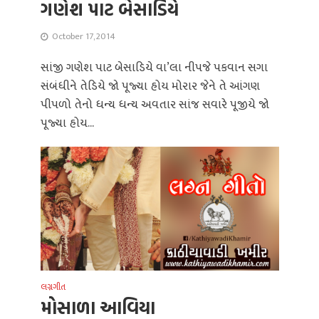
ગણેશ પાટ બેસાડિયે
October 17, 2014
સાંજી ગણેશ પાટ બેસાડિયે વા’લા નીપજે પકવાન સગા
સંબંધીને તેડિયે જો પૂજ્યા હોય મોરાર જેને તે આંગણ
પીપળો તેનો ધન્ય ધન્ય અવતાર સાંજ સવારે પૂજીયે જો
પૂજ્યા હોય...
લગ્નગીત
મોસાળા આવિયા