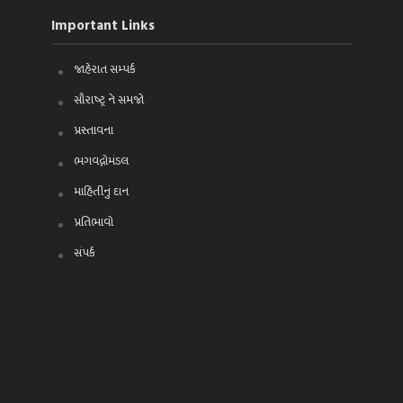
Important Links
જાહેરાત સમ્પર્ક
સૌરાષ્ટ્ર ને સમજો
પ્રસ્તાવના
ભગવદ્ગોમંડલ
માહિતીનું દાન
પ્રતિભાવો
સંપર્ક