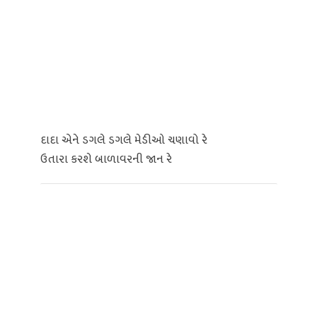
દાદા એને ડગલે ડગલે મેડીઓ ચણાવો રે
ઉતારા કરશે બાળાવરની જાન રે