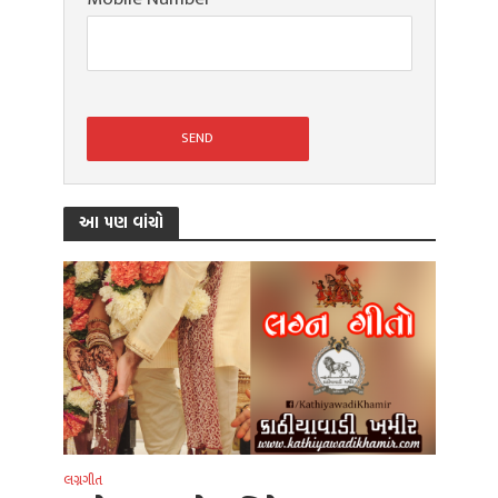
આ પણ વાંચો
લગ્નગીત