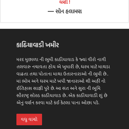
ધણી !
—
સોન હલામણ
કાઠિયાવાડી ખમીર
મરદ મુછાળા ની ભુમી કાઠીયાવાડ કે જ્યાં વીરો નાગી
તલવારુ નચાવતા હોય એ ખુમારી છે, ધરમ માટે માથડા
વાઢતા તથા પોતાના માથા ઉતારનારાઓ ની ભુમી છે..
માં ભોમ અને ધરમ માટે ખપી જાનારાઓ થી અહીં નો
ઈતિહાસ સાક્ષી પુરે છે. આ સંત અને સુરા ની ભૂમિ
સૌરાષ્ટ્ર સોરઠ કાઠીયાવાડ છે.. એક કાઠીયાવાડી શું છે
એનું વર્ણન કરવા માટે કંઈ કેટલા પાના ઓછા પડે.
વધુ વાંચો