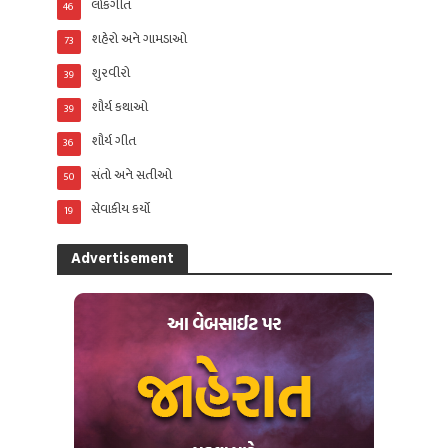
લોકગીત
46
શહેરો અને ગામડાઓ
73
શુરવીરો
39
શૌર્ય કથાઓ
39
શૌર્ય ગીત
36
સંતો અને સતીઓ
50
સેવાકીય કર્યો
19
Advertisement