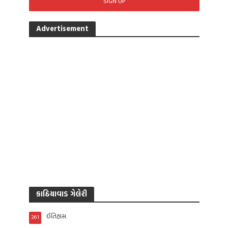
Advertisement
કાઠિયાવાડ ગેલેરી
ઈતિહાસ
261