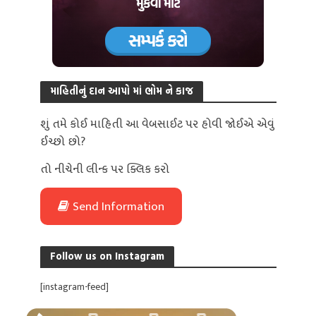
માહિતીનું દાન આપો માં ભોમ ને કાજ
શું તમે કોઈ માહિતી આ વેબસાઈટ પર હોવી જોઈએ એવું
ઈચ્છો છો?
તો નીચેની લીન્ક પર ક્લિક કરો
Send Information
Follow us on Instagram
[instagram-feed]