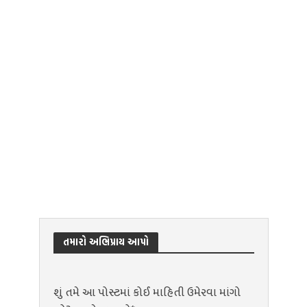
તમારો અભિપ્રાય આપો
શું તમે આ પોસ્ટમાં કોઈ માહિતી ઉમેરવા માંગો