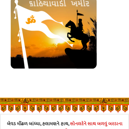
બેવડ મીંઢળ બાંધ્યા, હલામણને હાથ,
સોનલદેને સાથ બળવું બરડાના