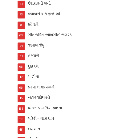
ઉદારતાની વાતો
33
કલાકારો અને હસ્તીઓ
43
કહેવતો
8
ગીત-કવિતા-બાળગીતો-હાલરડાં
63
જાણવા જેવું
54
તેહવારો
51
દુહા-છંદ
96
પાળીયા
17
ફરવા લાયક સ્થળો
96
બહારવટીયાઓ
16
ભજન-પ્રભાતિયા-પ્રાર્થના
135
મંદિરો – યાત્રા ધામ
110
લગ્નગીત
45