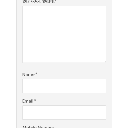
છો? અમને જણાવો*
Name
*
Email
*
Mobile Number