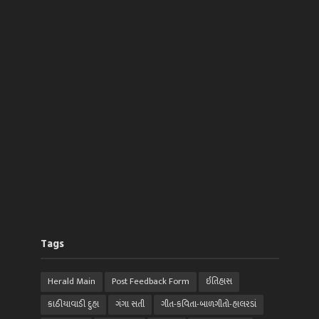
Tags
Herald Main
Post Feedback Form
ઈતિહાસ
કાઠીયાવાડી દુહા
ગંગા સતી
ગીત-કવિતા-બાળગીતો-હાલરડાં