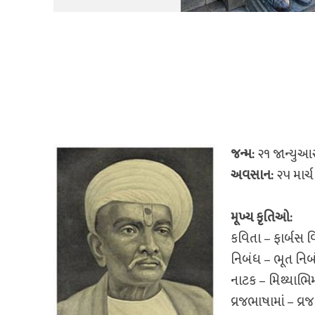
જન્મ:
૨૧ જાન્યુઆ
અવસાન:
૨૫ માર્
મૂખ્ય કૃતિઓ:
કવિતા – ફાર્બસ વિર
નિબંધ – ભૂત નિબં
નાટક – મિથ્યાભિમા
વ્રજભાષામાં – વ્રજ