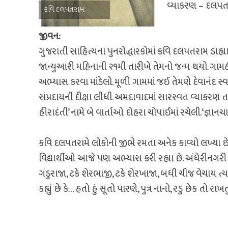
વ્યાકરણ – દલપત
કવિ દલપતરામ
જીવન:
ગુજરાતી સાહિત્યના પુનરોદ્ધારકોમાં કવિ દલપતરામ ડાહ્યા
જાન્યુઆરી મહિનાની ૨૧મી તારીખે તેમનો જન્મ થયો. ગા
અભ્યાસ કરવા માંડેલો. મૂળી ગામમાં જઈ તેમણે દેવાનંદ સ્વામ
સંપ્રદાયની દીક્ષા લીધી. અમદાવાદમાં સારસ્વત વ્યાકર
હીરાદંતી’ નામે બે વાર્તાઓ દોહરા ચોપાઈમાં રચેલી. ‘જ્ઞાન
કવિ દલપતરામે લોકોની જીભે રમતા અનેક કાવ્યો લખ્યા છ
વિદ્યાર્થીઓ આજે પણ અભ્યાસ કરી રહ્યા છે. અંધેરીનગરી
ગંડુરાજા, ટકે શેરભાજી, ટકે શેરખાજા, બધી ચીજ વેચાય ત્યા
કહ્યું છે કે… હતો હું સૂતો પારણે, પુત્ર નાનો, રડુ છેક તો ર