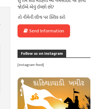
શું તમે કોઈ માહિતી આ વેબસાઈટ પર હોવી
જોઈએ એવું ઈચ્છો છો?
તો નીચેની લીન્ક પર ક્લિક કરો
Send Information
Follow us on Instagram
[instagram-feed]