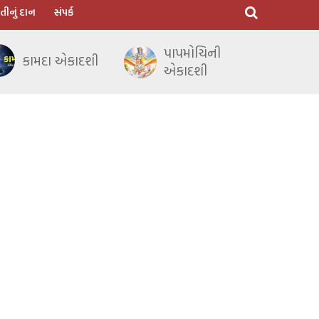
તીનું દાન
સંપર્ક
પાપમોચિની
કામદા એકાદશી
એકાદશી