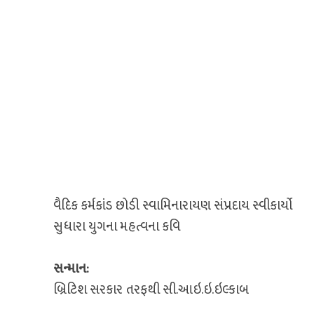
વૈદિક કર્મકાંડ છોડી સ્વામિનારાયણ સંપ્રદાય સ્વીકાર્યો
સુધારા યુગના મહત્વના કવિ
સન્માન:
બ્રિટિશ સરકાર તરફથી સી.આઇ.ઇ.ઇલ્કાબ