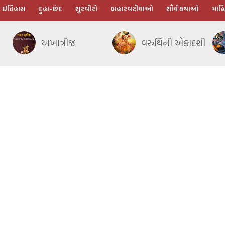
ઈતિહાસ
દુહા-છંદ
શુરવીરો
બહારવટીયાઓ
શૌર્ય કથાઓ
માહિ
અખાત્રીજ
વરુથિની એકાદશી