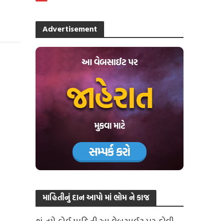
Advertisement
માહિતીનું દાન આપો માં ભોમ ને કાજ