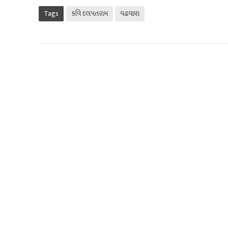
Tags
કવિ દલપતરામ
વઢવાણ