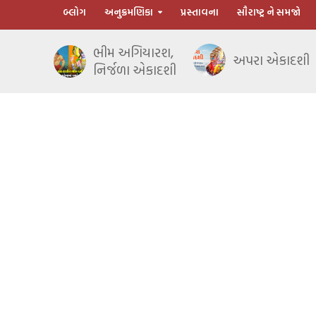
બ્લોગ
અનુક્રમણિકા
પ્રસ્તાવના
સૌરાષ્ટ્ર ને સમજો
ભીમ અગિયારશ,
અપરા એકાદશી
નિર્જળા એકાદશી