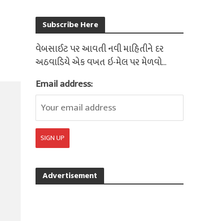
Subscribe Here
વેબસાઈટ પર આવતી નવી માહિતીને દર
અઠવાડિયે એક વખત ઇ-મેલ પર મેળવો...
Email address:
Advertisement