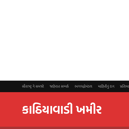
સૌરાષ્ટ્ર ને સમજો
જાહેરાત સમ્પર્ક
ભગવદ્ગોમંડલ
માહિતીનું દાન
પ્રતિભ
કાઠિયાવાડી ખમીર