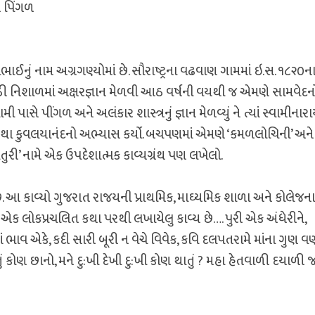
 પિંગળ
ભાઈનું નામ અગ્રગણ્યોમાં છે. સૌરાષ્ટ્રના વઢવાણ ગામમાં ઇ.સ. ૧૮૨૦ન
મઠી નિશાળમાં અક્ષરજ્ઞાન મેળવી આઠ વર્ષની વયથી જ એમણે સામવેદન
ી પાસે પીંગળ અને અલંકાર શાસ્ત્રનું જ્ઞાન મેળવ્યું ને ત્યાં સ્વામીના
ણ તથા કુવલયાનંદનો અભ્યાસ કર્યો. બચપણમાં એમણે ‘કમળલોચિની’ અને
ચાતુરી’ નામે એક ઉપદેશાત્મક કાવ્યગ્રંથ પણ લખેલો.
ે. આ કાવ્યો ગુજરાત રાજયની પ્રાથમિક, માઘ્યમિક શાળા અને કોલેજના
 એક લોકપ્રચલિત કથા પરથી લખાયેલુ કાવ્ય છે…. પુરી એક અંધેરીને,
ં ભાવ એકે, કદી સારી બૂરી ન વેચે વિવેક, કવિ દલપતરામે માંના ગુણ વર્
ાખતું કોણ છાનો, મને દુ:ખી દેખી દુ:ખી કોણ થાતું ? મહા હેતવાળી દયાળી જ 