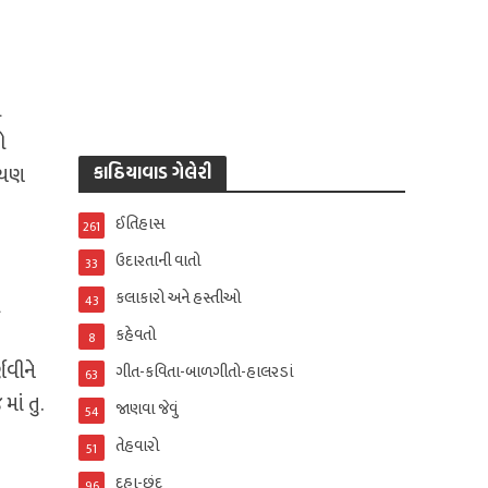
ા
ો
રાયણ
કાઠિયાવાડ ગેલેરી
ઈતિહાસ
261
ઉદારતાની વાતો
33
કલાકારો અને હસ્તીઓ
43
કહેવતો
8
ણવીને
ગીત-કવિતા-બાળગીતો-હાલરડાં
63
માં તુ.
જાણવા જેવું
54
તેહવારો
51
દુહા-છંદ
96