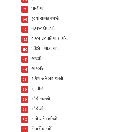
પાળીયા
17
ફરવા લાયક સ્થળો
96
બહારવટીયાઓ
16
ભજન-પ્રભાતિયા-પ્રાર્થના
135
મંદિરો – યાત્રા ધામ
110
લગ્નગીત
45
લોકગીત
46
શહેરો અને ગામડાઓ
73
શુરવીરો
39
શૌર્ય કથાઓ
39
શૌર્ય ગીત
36
સંતો અને સતીઓ
50
સેવાકીય કર્યો
19