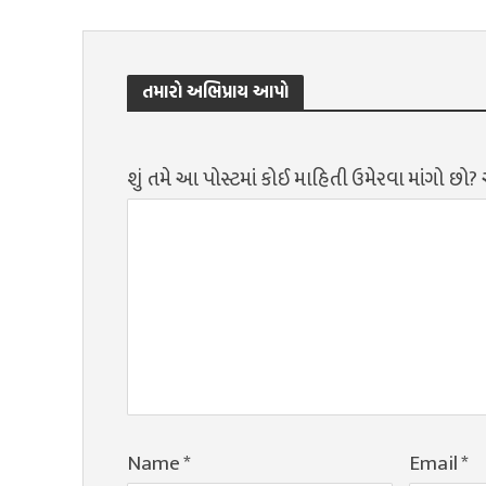
તમારો અભિપ્રાય આપો
શું તમે આ પોસ્ટમાં કોઈ માહિતી ઉમેરવા માંગો છો
Name
*
Email
*