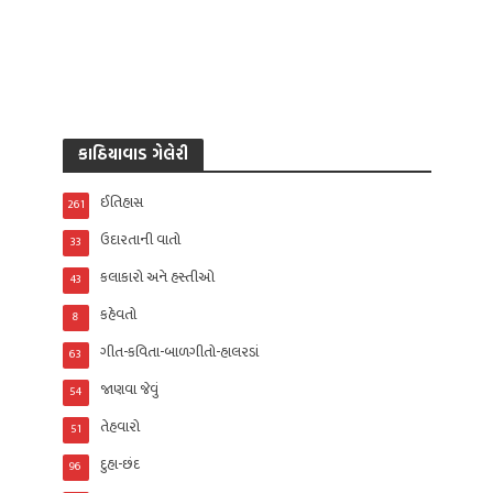
કાઠિયાવાડ ગેલેરી
ઈતિહાસ
261
ઉદારતાની વાતો
33
કલાકારો અને હસ્તીઓ
43
કહેવતો
8
ગીત-કવિતા-બાળગીતો-હાલરડાં
63
જાણવા જેવું
54
તેહવારો
51
દુહા-છંદ
96