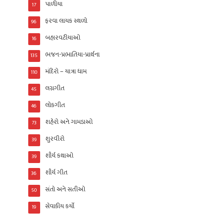
પાળીયા
17
ફરવા લાયક સ્થળો
96
બહારવટીયાઓ
16
ભજન-પ્રભાતિયા-પ્રાર્થના
135
મંદિરો – યાત્રા ધામ
110
લગ્નગીત
45
લોકગીત
46
શહેરો અને ગામડાઓ
73
શુરવીરો
39
શૌર્ય કથાઓ
39
શૌર્ય ગીત
36
સંતો અને સતીઓ
50
સેવાકીય કર્યો
19