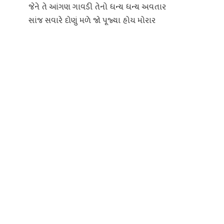
જેને તે આંગણ ગાવડી તેનો ધન્ય ધન્ય અવતાર
સાંજ સવારે દોણું મળે જો પૂજ્યા હોય મોરાર