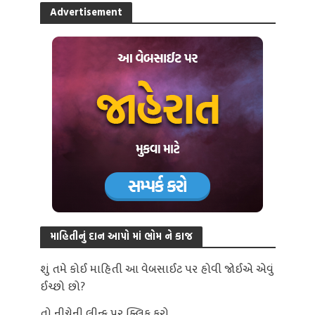
Advertisement
માહિતીનું દાન આપો માં ભોમ ને કાજ
શું તમે કોઈ માહિતી આ વેબસાઈટ પર હોવી જોઈએ એવું
ઈચ્છો છો?
તો નીચેની લીન્ક પર ક્લિક કરો