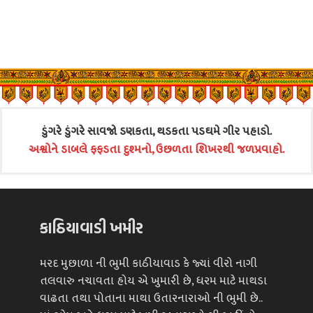
ડુંગરે ડુંગરે સાવજો ડણકતા, થડકતા પડઘમે ગીર પહાડો.
અશ્વોને ડાબલે ફફડતા દુશ્મનો, ઉછળતા શિખરથી જળપ્રવાહો.
કાઠિયાવાડી ખમીર
મરદ મુછાળા ની ભુમી કાઠીયાવાડ કે જ્યાં વીરો નાગી
તલવારુ નચાવતા હોય એ ખુમારી છે, ધરમ માટે માથડા
વાઢતા તથા પોતાના માથા ઉતારનારાઓ ની ભુમી છે..