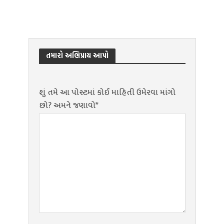
તમારો અભિપ્રાય આપો
શું તમે આ પોસ્ટમાં કોઈ માહિતી ઉમેરવા માંગો
છો? અમને જણાવો*