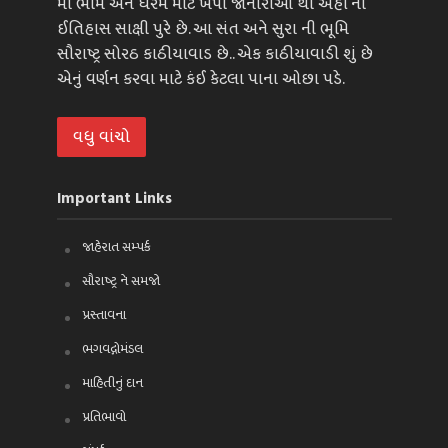
માં ભોમ અને ધરમ માટે ખપી જાનારાઓ થી અહીં નો
ઈતિહાસ સાક્ષી પુરે છે. આ સંત અને સુરા ની ભૂમિ
સૌરાષ્ટ્ર સોરઠ કાઠીયાવાડ છે.. એક કાઠીયાવાડી શું છે
એનું વર્ણન કરવા માટે કંઈ કેટલા પાના ઓછા પડે.
વધુ વાંચો
Important Links
જાહેરાત સમ્પર્ક
સૌરાષ્ટ્ર ને સમજો
પ્રસ્તાવના
ભગવદ્ગોમંડલ
માહિતીનું દાન
પ્રતિભાવો