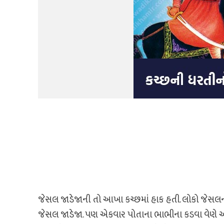
જેસલ જાડેજાની તો આખા કચ્છમાં હાક હતી. લોકો જેસલના 
જેસલ જાડેજા. પણ એકવાર પોતાના ભાભીના કડવા વેણે 