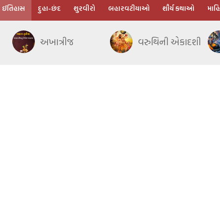
ઈતિહાસ
દુહા-છંદ
શુરવીરો
બહારવટીયાઓ
શૌર્ય કથાઓ
માહિ
અખાત્રીજ
વરુથિની એકાદશી