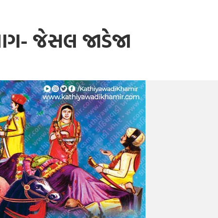
ાગ- જેસલ જાડેજા