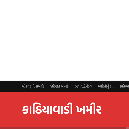
સૌરાષ્ટ્ર ને સમજો
જાહેરાત સમ્પર્ક
ભગવદ્ગોમંડલ
માહિતીનું દાન
પ્રતિભ
કાઠિયાવાડી ખમીર