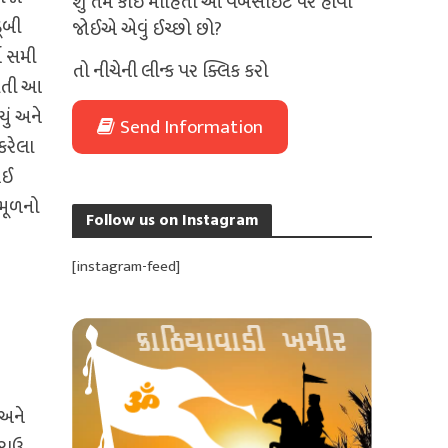
શું તમે કોઈ માહિતી આ વેબસાઈટ પર હોવી
ૂબી
જોઈએ એવું ઈચ્છો છો?
િ સમી
તો નીચેની લીન્ક પર ક્લિક કરો
રાતી આ
ું અને
Send Information
કરેલા
થઈ
મૂળનો
Follow us on Instagram
[instagram-feed]
 અને
 રાઉ