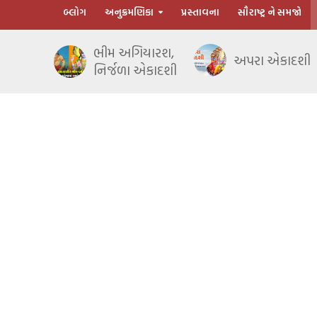
બ્લોગ
અનુક્રમણિકા
પ્રસ્તાવના
સૌરાષ્ટ્ર ને સમજો
ભીમ અગિયારશ,
અપરા એકાદશી
નિર્જળા એકાદશી