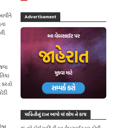
 આવીને
Advertisement
ળના
રી.
 જવા
સતિયા
ત કરતો
ધોડી
માહિતીનું દાન આપો માં ભોમ ને કાજ
ોજા