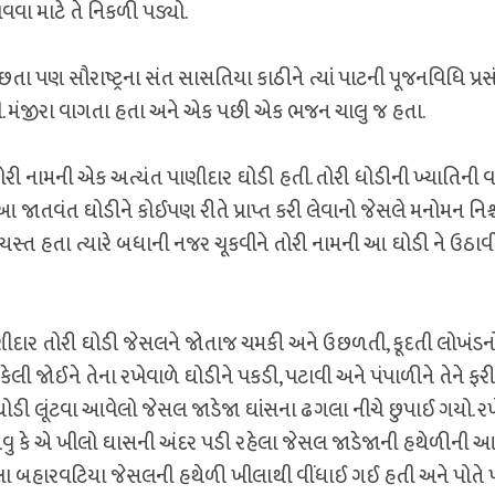
વવા માટે તે નિકળી પડ્યો.
તા પણ સૌરાષ્ટ્રના સંત સાસતિયા કાઠીને ત્યાં પાટની પૂજનવિધિ પ્રસ
. મંજીરા વાગતા હતા અને એક પછી એક ભજન ચાલુ જ હતા.
રી નામની એક અત્યંત પાણીદાર ઘોડી હતી. તોરી ધોડીની ખ્યાતિની વ
 જાતવંત ઘોડીને કોઈપણ રીતે પ્રાપ્ત કરી લેવાનો જેસલે મનોમન નિશ
્યસ્ત હતા ત્યારે બધાની નજર ચૂકવીને તોરી નામની આ ઘોડી ને ઉઠાવ
ણીદાર તોરી ઘોડી જેસલને જોતાજ ચમકી અને ઉછળતી, કૂદતી લોખંડન
ી જોઈને તેના રખેવાળે ઘોડીને પકડી, પટાવી અને પંપાળીને તેને ફરી
ઘોડી લૂંટવા આવેલો જેસલ જાડેજા ઘાંસના ઢગલા નીચે છુપાઈ ગયો. રખ
ુ એવુ કે એ ખીલો ઘાસની અંદર પડી રહેલા જેસલ જાડેજાની હથેળીની 
ેલા બહારવટિયા જેસલની હથેળી ખીલાથી વીંધાઈ ગઈ હતી અને પોતે