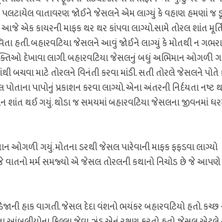
 પલટાયેલ વાતાવરણ જોઈને જેસલને એમ લાગ્યું કે વહાણ હમણાં જ ડ
જો આજે એક કાયરની માફક થર થર કાંપવા લાગ્યો.સામે તોરલ શાંત મૂર્ત
િતા હતી. બહારવટિયા જેસલને આવું જોઈને લાગ્યું કે મોતથી ન ગભ
ીશક્તિઓ દેખાવા લાગી. બહારવટિયા જેસલનું બધું અભિમાન ઓગળી ગય
ી બચવા માટે તોરલને વિનંતી કરવા માંડી. સતી તોરલે જેસલને પોતે 
લ પોતાના પાપોનું પ્રકાશન કરવા લાગ્યો. એના અંતરની નિર્દયતા નષ્ટ 
ાન શાંત થઈ ગયું. થોડા જ સમયમાં બહારવટિયા જેસલના જીવનમાં ધર
 અભિમાન ઓગળી ગયું. મોતના ડરથી જેસલ પારેવાની માફક ફફડવા લાગ્યો
જે વાતનો મર્મ સમજ્યો એ જેસલ તોરલની કથાનો નિચોડ છે જે આપણે
ડેજાની હાક વાગતી. જેસલ દેદા વંશનો ભયંકર બહારવટિયો હતો. કચ્છ
ા આંબલીયોના કિલ્લા જેવા ઝુંડ એનું રક્ષણ કરતો હતો. જેસલ એટલે