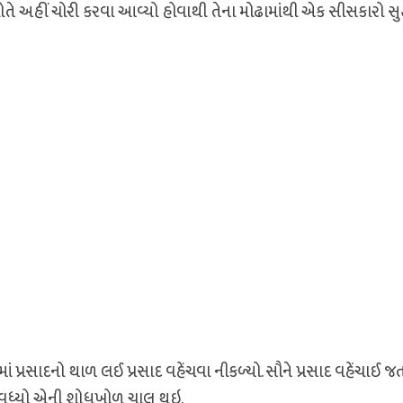
અહીં ચોરી કરવા આવ્યો હોવાથી તેના મોઢામાંથી એક સીસકારો સુદ્
્રસાદનો થાળ લઈ પ્રસાદ વહેંચવા નીકળ્યો. સૌને પ્રસાદ વહેંચાઈ જતા
 વધ્યો એની શોધખોળ ચાલુ થઇ.