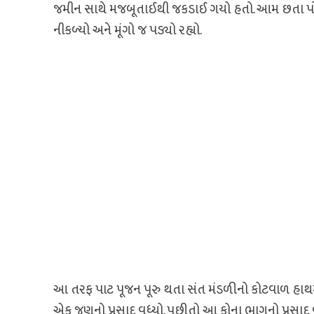
જમીન સાથે મજબૂતાઈથી જકડાઈ ગયો હતો. આમ છતા પોતે 
નીકળ્યો અને મૂંગો જ પડ્યો રહ્યો.
આ તરફ પાટ પૂજન પૂરુ થતા સંત મંડળીનો કોટવાળ હાથમાં પ
એક જણનો પ્રસાદ વધ્યો. પછીતો આ કોના ભાગનો પ્રસાદ