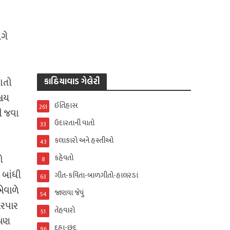
ંગે
ાતો
કાઠિયાવાડ ગેલેરી
્ચય
ઈતિહાસ
261
ી જવા
ઉદારતાની વાતો
33
કલાકારો અને હસ્તીઓ
43
કહેવતો
ો
8
 બાંધી
ગીત-કવિતા-બાળગીતો-હાલરડાં
63
ેવાળે
જાણવા જેવું
54
આરપાર
તેહવારો
51
 પણ
દુહા-છંદ
96