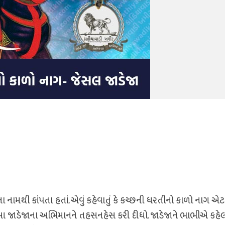
નામથી કાંપતા હતાં. એવું કહેવાતું કે કચ્છની ધરતીનો કાળો નાગ એટ
આ જાડેજાના અભિમાનને તહસનહેસ કરી દીધો. જાડેજાને ભાભીએ કહે