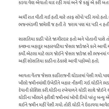
કડવા વેણ એવાતો યાદ રહી ગયાં અને જે કહ્યું એ કરી બતા
અર્ધી રાત વીતી ગઈ હતી. ચારે તરફ સોંપો પડી ગયો હતો. છ
ભજનમંડળી જામેલી જ હતી તે જરાય પણ મંદ પડી ન હતી
સાસતિયા કાઠી પોતે જાગીરદાર હતો અને પોતાની પાસે તો
કચ્છના બહાદુર બહારવટિયા જેસલ જાડેજાને કાને આવી. આ
કર્યો. એટલા માટે લાગ જોઈને જેસલ જાડેજા સૌ ભજનમાં વ
અહીં સોસતિયા કાઠીના ઠેકાણે આવી પહોંચ્યો હતો.
આવતા વેંતજ જેસલ કાઠીરાજની ઘોડારમાં પેસી ગયો. પા
ખીલો જમીનમાંથી ઉખેડીને બહાર નીકળી ગઈ. ઘોડીને ભડકેલ
દેવાની કોશિશ કરી.ઘોડીના રખેવાળને ઘોડી સાથે જોઈને 
ઘોડીના ખીલાને ફરીથી જમીનમાં ખોપી દીધો પરંતુ બન્ય
થઈને જમીન મહીં પેસી ગયો. તોરી ઘોડી ને ઉઠાવવા આવ