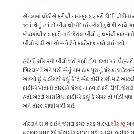
એટલામાં ઘોડીએ ફરીથી નાચ-કૂદ શરૂ કરી દીધી. ઘોડીના 
જ્યાં જોયું ત્યાં તો ખીલાથી વીંધાઈ ગયેલી હથેળી સા
મોઢામાંથી રાડ ફાટી ગઈ. જેસલ ખીલો હાથમાંથી કાઢવાનો
ખીલો કાઢી આપ્યો અને તેને કાઠીરાજ પાસે લઈ ગયો.
હથેળી સોંસરવો ખીલો જતો રહ્યો હોવા છતા પણ ઉંહકારો
બિરદાવ્યો અને પછી એનું નામ ઠામ પૂછ્યું. જેસલ જાડેજાએ 
આવ્યો છું. કાઠીરાજે કહ્યું કે ‘તે એક તોરી રાણી મા
કાઠીએ પોતાની તોરલને જેસલના હવાલે કરી દીધી. જેસલે ક
હતો. એટલે સાસતિયા કાઠીએ કહ્યું કે એમ? તો ધોડી પ
અને તોરલ રાણી મળી ગઈ.
તોરલને સાથે લઈને જેસલ કચ્છ તરફ ચાલ્યો.
સૌરાષ્ટ્ર
અને
બરાબર મધદરિયે એકાએક વાદળા ચડી આવ્યા. ભયંકર સૂસવાટા