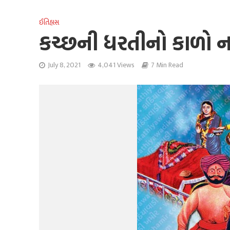
ઈતિહાસ
કચ્છની ધરતીનો કાળો ન
July 8, 2021
4,041 Views
7 Min Read