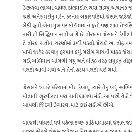
ઉછળવા લાગ્યા. વહાણ ડોલમડોલ થવા લાગ્યું. અચાનક જ
જશે. અનેક મર્દોનું મર્દન કરનાર બહારવટિયો જેસલ જાડે
બેઠી હતી. એના મુખ પર કોઈ ભય ન હતો પણ શાંત તેજસ્વ
નારી તો સિદ્ધિવાન સતી લાગે છે. તોરલમા જેસલને દૈવ
તે તોરલ સતીના ચરણોમાં ઢળી પડ્યો. જેસલે આ તોફાનમાંથ
પાપો જાહેર કરવાનું ફરમાન કર્યું. ગરીબ ગાયની માફક જેસ
ગઈ, અભિમાન ઓગળી ગયું અને બીજી તરફ સમુદ્રનું તોફ
પલટો આવી ગયો અને તેનો હદય પલટો થઈ ગયો.
જેસલને જ્યારે દરિયામાં મોત દેખાયું ત્યારે તેનું બધુ
પોતાની શૂરવીરતા પણ નાની લાગવા મંડી. આ પછી તેણે 
આપણી જિંદગી ઉગારવા માટે લઈ શકીએ છીએ.
આજથી પાંચસો વર્ષ પહેલા કચ્છ કાઠિયાવાડમાં જેસલ જા
અંજાર એટલે જેસલ જાડેજાનું નિવાસસ્થાન. અંજાર બહારન