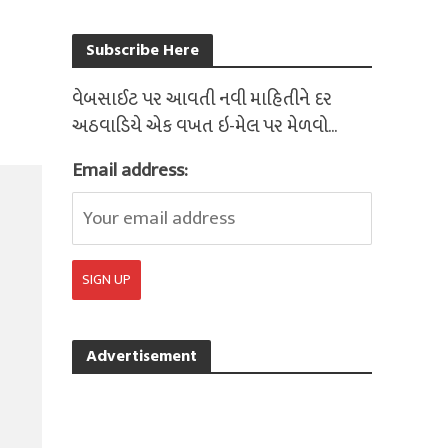
Subscribe Here
વેબસાઈટ પર આવતી નવી માહિતીને દર
અઠવાડિયે એક વખત ઇ-મેલ પર મેળવો...
Email address:
Advertisement