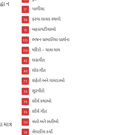
ધા ન
પાળીયા
17
ફરવા લાયક સ્થળો
96
બહારવટીયાઓ
16
ભજન-પ્રભાતિયા-પ્રાર્થના
135
મંદિરો – યાત્રા ધામ
110
લગ્નગીત
45
લોકગીત
46
શહેરો અને ગામડાઓ
73
શુરવીરો
39
શૌર્ય કથાઓ
39
શૌર્ય ગીત
36
સંતો અને સતીઓ
50
 માત્ર
સેવાકીય કર્યો
19