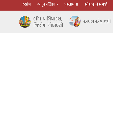
બ્લોગ
અનુક્રમણિકા
પ્રસ્તાવના
સૌરાષ્ટ્ર ને સમજો
ભીમ અગિયારશ,
અપરા એકાદશી
નિર્જળા એકાદશી