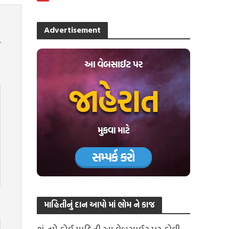
Advertisement
માહિતીનું દાન આપો માં ભોમ ને કાજ