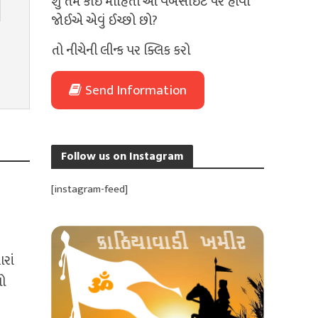
શું તમે કોઈ માહિતી આ વેબસાઈટ પર હોવી
જોઈએ એવું ઈચ્છો છો?
તો નીચેની લીન્ક પર ક્લિક કરો
Send Information
Follow us on Instagram
[instagram-feed]
રાં
લો