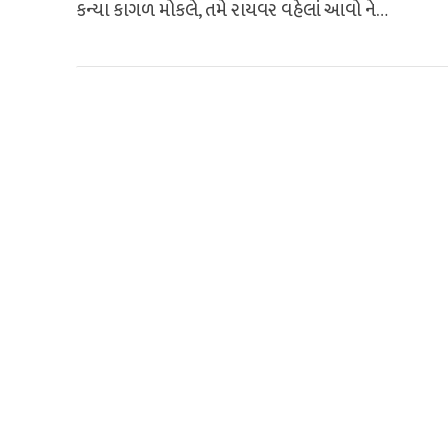
કન્યા કાગળ મોકલે, તમે રાયવર વહેલાં આવો ને…