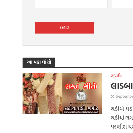
આ પણ વાંચો
લગ્નગીત
લાડબા
Septembe
ઘડીએ ઘડીએ
ઘડીયાં લગન
પરણીશ ઘડી