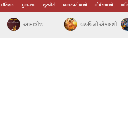
ઈતિહાસ
દુહા-છંદ
શુરવીરો
બહારવટીયાઓ
શૌર્ય કથાઓ
માહિ
અખાત્રીજ
વરુથિની એકાદશી