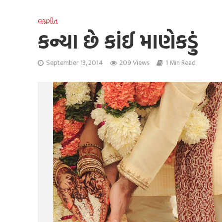
લગ્નગીત
કન્યા છે કાંઈ માણેકડું
September 13, 2014
209 Views
1 Min Read