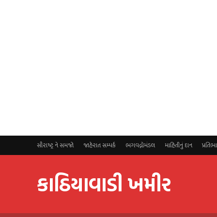
સૌરાષ્ટ્ર ને સમજો
જાહેરાત સમ્પર્ક
ભગવદ્ગોમંડલ
માહિતીનું દાન
પ્રતિભ
કાઠિયાવાડી ખમીર