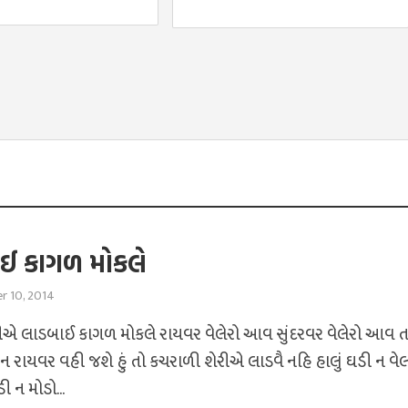
ઈ કાગળ મોકલે
r 10, 2014
 લાડબાઈ કાગળ મોકલે રાયવર વેલેરો આવ સુંદરવર વેલેરો આવ તા
 રાયવર વહી જશે હું તો કચરાળી શેરીએ લાડવૈ નહિ હાલું ઘડી ન વે
 ન મોડો...