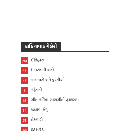
કાઠિયાવાડ ગેલેરી
ઈતિહાસ
261
ઉદારતાની વાતો
33
કલાકારો અને હસ્તીઓ
43
કહેવતો
8
ગીત-કવિતા-બાળગીતો-હાલરડાં
63
જાણવા જેવું
54
તેહવારો
51
દુહા-છંદ
96