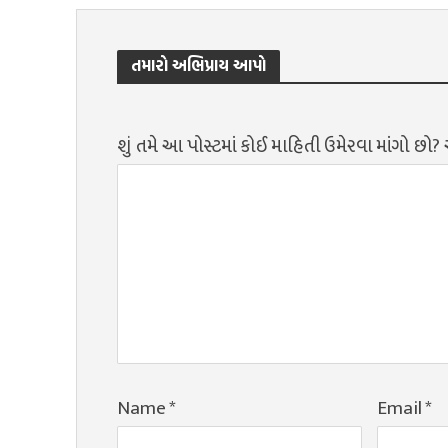
તમારો અભિપ્રાય આપો
શું તમે આ પોસ્ટમાં કોઈ માહિતી ઉમેરવા માંગો છો
Name
*
Email
*