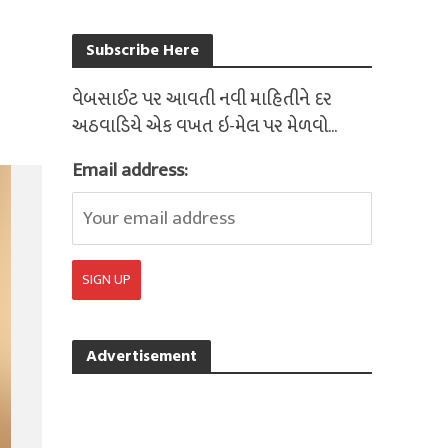
Subscribe Here
વેબસાઈટ પર આવતી નવી માહિતીને દર
અઠવાડિયે એક વખત ઇ-મેલ પર મેળવો...
Email address:
Advertisement