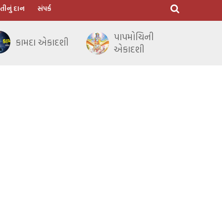
તીનું દાન
સંપર્ક
પાપમોચિની
કામદા એકાદશી
એકાદશી