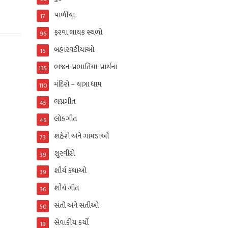
પાળીયા
17
ફરવા લાયક સ્થળો
96
બહારવટીયાઓ
16
ભજન-પ્રભાતિયા-પ્રાર્થના
135
મંદિરો – યાત્રા ધામ
110
લગ્નગીત
45
લોકગીત
46
શહેરો અને ગામડાઓ
73
શુરવીરો
39
શૌર્ય કથાઓ
39
શૌર્ય ગીત
36
સંતો અને સતીઓ
50
સેવાકીય કર્યો
19