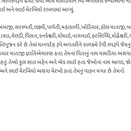
ળસ્વરૂપે પ્રગટ થયા. આમ મામડિયાને ત્યાં અવતરેલ કન્યાઓનાં ન
 અને ભાઈ મેરખિયો રાખવામાં આવ્યું.
અંબાજી, સરસ્વતી, લક્ષ્મી, પાર્વતી, મહાકાળી, ખોડિયાર, હોલ માતાજી, બ
ત્રાડ, મેલડી, વિસત, કનકેશ્વરી, મોમાઈ, નાગબાઈ, હરસિધ્ધિ, મોઢેશ્વરી, 
િપુજન કરે છે. તેમાં માનવદેહ રૂપે અવતરીને કાળક્રમે દેવી સ્વરૂપે જેમનુ
ોડિયાર માતાજી જ્ઞાતિએચારણ હતા. તેમનાં પિતાનું નામ મામડિયા અથવા
 હતું. તેઓ કુલ સાત બહેન અને એક ભાઈ હતાં. જેઓનાં નામ આવડ, જો
ે ભાઈ મેરખિયો અથવા મેરખો હતાં. તેમનું વાહન મગર છે. તેમનો