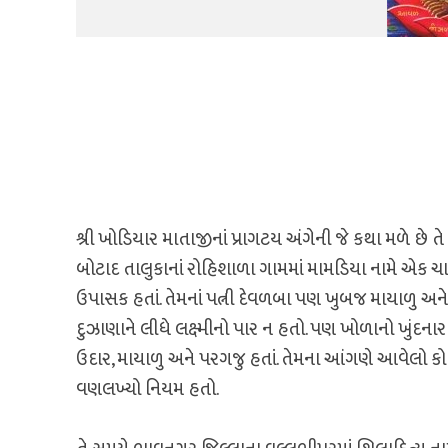
શ્રી ખોડિયાર માતાજીનાં પ્રાગટય અંગેની જે કથા મળે 
બોટાદ તાલુકાનાં રોહિશાળા ગામમાં મામડિયા નામે એક ચ
ઉપાસક હતાં. તેમનાં પત્ની દેવળબા પણ ખુબજ માયાળુ અને
દુઝાણાને લીધે લક્ષ્મીનો પાર ન હતો. પણ ખોળાનો ખુંદનાર ન
ઉદાર, માયાળુ અને પરગજુ હતાં. તેમના આંગણે આવેલો કો
વણલખ્યો નિયમ હતો.