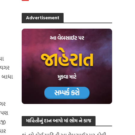
Advertisement
યા
વ વગર
રે બાધા
નગર
ે પણ
માહિતીનું દાન આપો માં ભોમ ને કાજ
ાજી
યાર