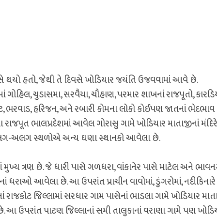
 થયો હતો, જેથી તે દિવસે ખોડિયાર જયંતિ ઉજવવામાં આવે છે.
ેમાં ગોહિલ, ચુડાસમા, સરવૈયા, ચૌહાણ, પરમાર શાખનાં રાજપૂતો, કારડિ
ારોટ, ભરવાડ, હરિજન, અને રબારી કોમના લોકો કોઈપણ જાતનાં ભેદભા
ાસમા રાજપૂત ભાલપ્રદેશમાં આવેલ ગોરાસુ ગામે ખોડિયાર માતાજીનાં મંદિ
લગ-અલગ સ્થળોએ અન્ય ઘણા સ્થાનકો આવેલા છે.
માં મુખ્ય ત્રણ છે. જે ધારી પાસે ગળધરા, વાંકાનેર પાસે માટેલ અને ભાવ
ં ધરાઓ આવેલા છે. આ ઉપરાંત પ્રાચીન વાવોમાં, ડુંગરોમાં, નદીકિનાર
નાં રાજકોટ જિલ્લામાં સરધાર ગામ પાસેનાં ભાડલા ગામે ખોડિયાર માત
ં છે. આ ઉપરાંત પાટણ જિલ્લાનાં સમી તાલુકાનાં વરાણા ગામે પણ ખોડિ