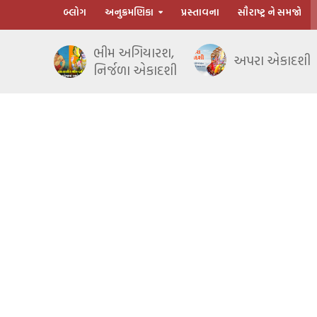
બ્લોગ
અનુક્રમણિકા
પ્રસ્તાવના
સૌરાષ્ટ્ર ને સમજો
ભીમ અગિયારશ,
અપરા એકાદશી
નિર્જળા એકાદશી