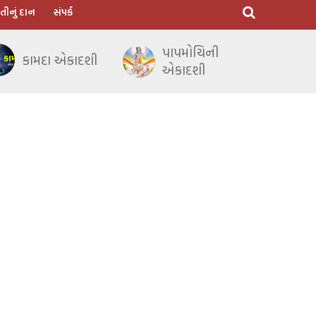
તીનું દાન
સંપર્ક
પાપમોચિની
કામદા એકાદશી
એકાદશી