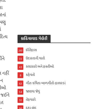
તી.
ના
ાનાં
આપણુ
ં
દિત્ય
કાઠિયાવાડ ગેલેરી
ઈતિહાસ
261
ીને
ઉદારતાની વાતો
33
કલાકારો અને હસ્તીઓ
43
 નહીં
કહેવતો
8
 ન
ગીત-કવિતા-બાળગીતો-હાલરડાં
63
્રીઓ
જાણવા જેવું
54
ે જઈને
તેહવારો
51
ાત
દુહા-છંદ
96