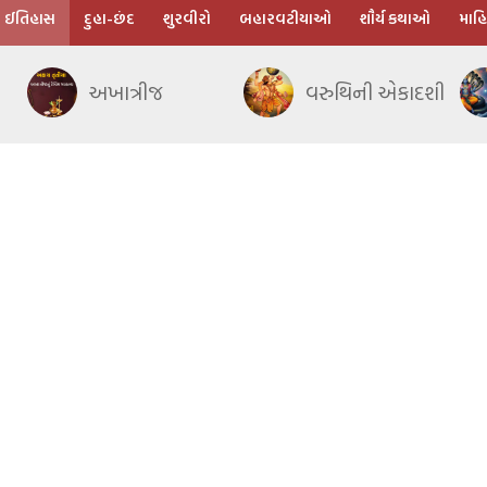
ઈતિહાસ
દુહા-છંદ
શુરવીરો
બહારવટીયાઓ
શૌર્ય કથાઓ
માહિ
અખાત્રીજ
વરુથિની એકાદશી