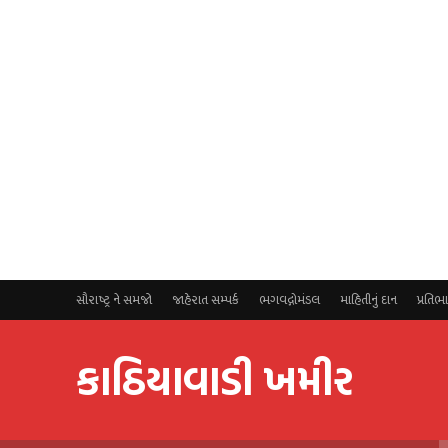
સૌરાષ્ટ્ર ને સમજો
જાહેરાત સમ્પર્ક
ભગવદ્ગોમંડલ
માહિતીનું દાન
પ્રતિભ
કાઠિયાવાડી ખમીર