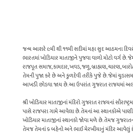
જન્મ આશરે ૯મી થી ૧૧મી સદીમાં મહા સુદ આઠમના દિવસે
ભારતમાં ખોડિયાર માતાજીને પુજવા વાળો મોટો વર્ગ છે. જ
રાજપૂત સમાજ, કામદાર, ખવડ, જળુ, બ્રાહ્મણ, ચારણ, બ
તેમની પુજા કરે છે અને કુળદેવી તરીકે પુજે છે. જેમાં ચુડ
આખડી છોડવા જાય છે. આ ઉપરાંત ગુજરાત રાજયમાં અ
શ્રી ખોડિયાર માતાજીનાં મંદિરો ગુજરાત રાજયનાં સૌરાષ્ટ્ર
પાસે રાજપરા ગામે આવેલા છે. તેમનાં આ સ્થાનકોએ પાણીના
ખોડિયાર માતાજીનાં સ્થાનકો જોવા મળે છે. તેમજ ગુજરાત
તેમજ તેમનાં ૬ બહેનો અને ભાઈ મેરખીયાનું મંદિર આવેલુ