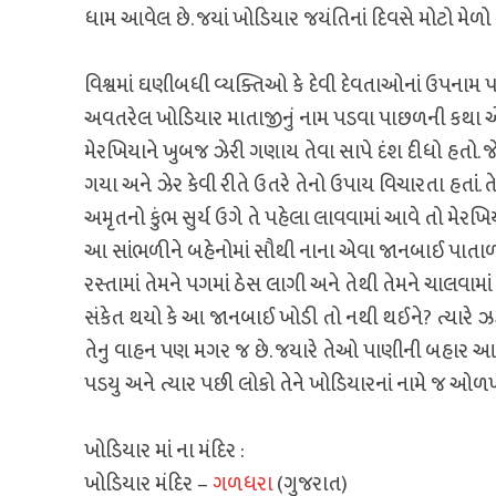
ધામ આવેલ છે. જયાં ખોડિયાર જયંતિનાં દિવસે મોટો મેળો ભ
વિશ્વમાં ઘણીબધી વ્યક્તિઓ કે દેવી દેવતાઓનાં ઉપનામ પડવ
અવતરેલ ખોડિયાર માતાજીનું નામ પડવા પાછળની કથા એ
મેરખિયાને ખુબજ ઝેરી ગણાય તેવા સાપે દંશ દીધો હતો. 
ગયા અને ઝેર કેવી રીતે ઉતરે તેનો ઉપાય વિચારતા હતાં.
અમૃતનો કુંભ સુર્ય ઉગે તે પહેલા લાવવામાં આવે તો મેરખિ
આ સાંભળીને બહેનોમાં સૌથી નાના એવા જાનબાઈ પાતાળમા
રસ્તામાં તેમને પગમાં ઠેસ લાગી અને તેથી તેમને ચાલવામ
સંકેત થયો કે આ જાનબાઈ ખોડી તો નથી થઈને? ત્યારે 
તેનુ વાહન પણ મગર જ છે. જયારે તેઓ પાણીની બહાર આવ્ય
પડયુ અને ત્યાર પછી લોકો તેને ખોડિયારનાં નામે જ ઓળખ
ખોડિયાર માં ના મંદિર :
ખોડિયાર મંદિર –
ગળધરા
(ગુજરાત)