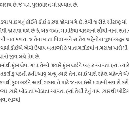
રાય છે. જે પણ પુરાભારત માં પ્રખ્યાત છે.
ા પાછળનું કોઈને કોઈ કારણ જોવા મળે છે. તેવી જ રીતે સૌરાષ્ટ્ર માં
વી જાણવા મળે છે કે, એક વખત મામડિયા ચારણનાં સૌથી નાના સંત
જેની વાત મળતા જ તેના માતા પિતા અને સાતેય બહેનોના જીવ અદ્ધર 
 તેવામાં કોઈએ એવો ઉપાય બતાવ્યો કે પાતાળલોકમાં નાગરાજા પાસેથી
યાનો જીવ બચે તેમ છે.
ંથી કુંભ લેવા ગયા. તેઓ જયારે કુંભ લઈને બહાર આવતા હતા ત્યાર
ાં તકલીફ પડતી હતી. આવુ બન્યુ ત્યારે તેના ભાઈ પાસે રહેલ બહેનને એ
ઝડપથી કુંભ લઈને આવી શકાય તે માટે જાનબાઈએ મગરની સવારી કરી
ા ત્યારે ખોડાતા ખોડાતા આવતા હતાં તેથી તેનું નામ ત્યારથી ખોડિ
વા લાગ્યાં