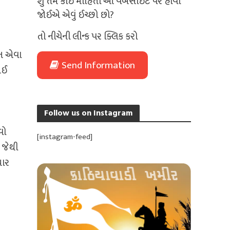
શું તમે કોઈ માહિતી આ વેબસાઈટ પર હોવી
જોઈએ એવું ઈચ્છો છો?
તો નીચેની લીન્ક પર ક્લિક કરો
ાન એવા
Send Information
થઈ
Follow us on Instagram
ે
વો
[instagram-feed]
 જેથી
યાર