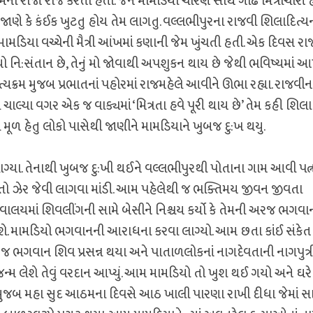
નો રાજા રાજ કરતો હતો. જેને મામડિયા ચારણ સાથે ગાઢ મિત્રાચારી હ
જાણે કે કંઈક ખુટતુ હોય તેમ લાગતુ. વલ્લભીપુરના રાજવી શિલાદિત્ય
 મામડિયા વચ્ચેની મૈત્રી આંખમાં કણાની જેમ ખુંચતી હતી. એક દિવસ રાજ
યો નિ:સંતાન છે, તેનું મો જોવાથી અપશુકન થાય છે જેથી ભવિષ્યમાં 
યક્રમ મુજબ પ્રભાતનાં પહોરમાં રાજમહેલે આવીને ઊભા રહ્યા. રાજવીના
ા ચાલ્યા વગર એક જ વાક્યમાં ‘મિત્રતા હવે પૂરી થાય છે’ તેમ કહી શિલા
ો મૂળ હેતુ લોકો પાસેથી જાણીને મામડિયાને ખુબજ દુ:ખ થયુ.
લાગ્યા. તેનાથી ખુબજ દુ:ખી થઈને વલ્લભીપુરથી પોતાના ગામ આવી પત્ન
વે તો ઝેર જેવી લાગવા માંડી. આમ પહેલેથી જ ભક્તિમય જીવન જીવતા
ાલયમાં શિવલીંગની સામે બેસીને નિશ્ચય કર્યો કે તેમની અરજ ભગવાન
ાવશે. મામડિયો ભગવાનની આરાધના કરવા લાગ્યો. આમ છતા કાંઈ સંકેત
ે જ ભગવાન શિવ પ્રસન્ન થયા અને પાતાળલોકનાં નાગદેવતાની નાગપુત
કે જન્મ લેશે તેવું વરદાન આપ્યું. આમ મામડિયો તો ખુશ થઈ ગયો અને ઘર
ેવા મુજબ મહા સુદ આઠમના દિવસે આઠ ખાલી પારણા રાખી દીધા જેમાં સ