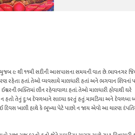
છે તે મુજબ ૯ થી ૧૧મી સદીની આસપાસના સમયની વાત છે. ભાવનગર જિલ
ારણ રહેતા હતાં. તેઓ વ્યવસાયે માલધારી હતાં અને ભગવાન શિવનાં 
 ઈશ્વરની ભક્તિમાં લીન રહેવાવાળા હતાં. તેઓ માલધારી હોવાથી ઘરે
 હતો તેનું દુ:ખ દેવળબાને સાલ્યા કરતું હતું. મામડિયા અને દેવળબા બંન્
ઈ દિવસ ખાલી હાથે કે ભૂખ્યા પેટે પાછો ન જાય એવો આ ચારણ દંપતિ