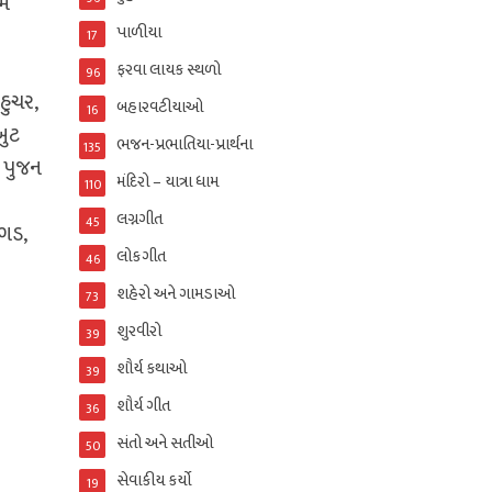
ામ
પાળીયા
17
ફરવા લાયક સ્થળો
96
હુચર,
બહારવટીયાઓ
16
બુટ
ભજન-પ્રભાતિયા-પ્રાર્થના
135
ં પુજન
મંદિરો – યાત્રા ધામ
110
લગ્નગીત
45
ગડ,
લોકગીત
46
શહેરો અને ગામડાઓ
73
શુરવીરો
39
શૌર્ય કથાઓ
39
શૌર્ય ગીત
36
સંતો અને સતીઓ
50
સેવાકીય કર્યો
19