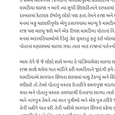
તે સમયે ભાવનગર જિલ્લાના વલ્લભીપુરમાં શિલાદિત્ય નામ
મામડિયા ચારણ ન આવે ત્યાં સુધી શિલાદિત્યને દરબારમાં 
દરબારમાં કેટલાક ઈર્ષાળુ લોકો પણ હતાં. તેમને રાજા અને
મનમાં બહુ ચાલાકીપૂર્વક એવુ ઠસાવવામા આવ્યુ કે મામડિ
રાજ પણ ચાલ્યુ જશે. અને એક દિવસ મામડિયા પોતાનાં નિત્
મનમાં અદાવતિયાઓએ રેડેલું ઝેર ઘુમરાતું હતું. કંઈ બોલ્ય
પોતાનાં મહાલયમાં ચાલ્યા ગયા. ત્યાર બાદ રાજાનાં વર્તનન
આમ તેને જે જે લોકો સામે મળ્યા તે વાંઝિયામેણા મારવા 
રાજા સાથે થયેલ વાત માંડીને કરી. મામડિયાને જીદંગી હ
મામડિયાએ ભગવાન શિવના શરણમાં માથુ ટેકવ્યું અને શિવ
સ્વીકારે તો તેઓ પોતાનું મસ્તક ઉતારીને કમળપૂજા ચડ
થયા અને પોતાનુ મસ્તક તલવારથી ઉતારવા લાગ્યા ત્યાર
અને નાગપુત્ર તેમને ત્યાં સાત પુત્રીઓ અને એક પુત્ર તરિ
તેની પત્નીને વાત કરી. તેની પત્નીએ ભગવાન શિવનાં કહ