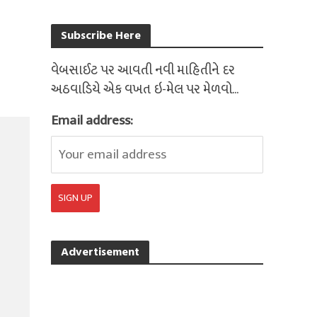
Subscribe Here
વેબસાઈટ પર આવતી નવી માહિતીને દર
અઠવાડિયે એક વખત ઇ-મેલ પર મેળવો...
Email address:
Advertisement