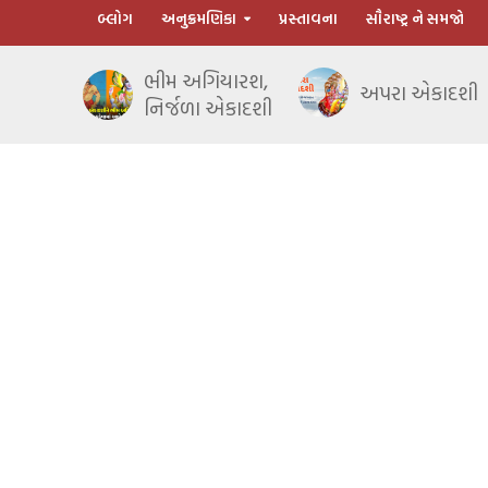
બ્લોગ
અનુક્રમણિકા
પ્રસ્તાવના
સૌરાષ્ટ્ર ને સમજો
ભીમ અગિયારશ,
અપરા એકાદશી
નિર્જળા એકાદશી