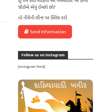
શું તમે કોઈ માહિતી આ વેબસાઈટ પર હોવી
જોઈએ એવું ઈચ્છો છો?
તો નીચેની લીન્ક પર ક્લિક કરો
Send Information
Follow us on Instagram
[instagram-feed]