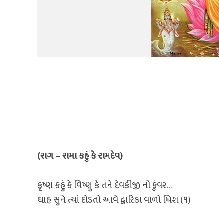
(રાગ – રામા કહું કે રામદેવ)
કૃષ્ણ કહું કે વિષ્ણુ કે તને દેવકીજી નો કુંવર…
ઘાહ સુને ત્યાં દોડતો આવે દ્વારિકા વાળો ધિશ (૧)