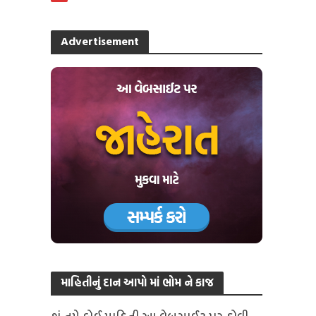
Advertisement
માહિતીનું દાન આપો માં ભોમ ને કાજ