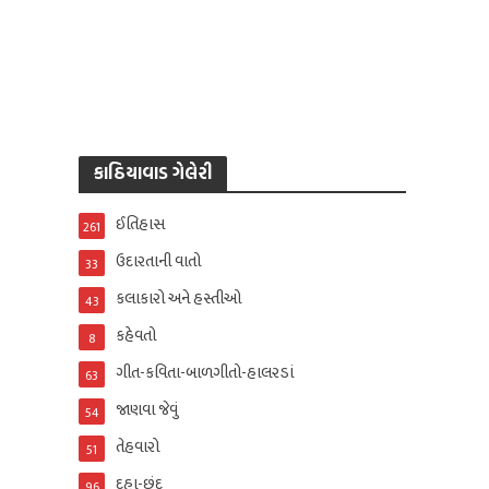
કાઠિયાવાડ ગેલેરી
ઈતિહાસ
261
ઉદારતાની વાતો
33
કલાકારો અને હસ્તીઓ
43
કહેવતો
8
ગીત-કવિતા-બાળગીતો-હાલરડાં
63
જાણવા જેવું
54
તેહવારો
51
દુહા-છંદ
96