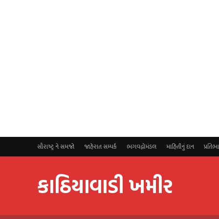
સૌરાષ્ટ્ર ને સમજો
જાહેરાત સમ્પર્ક
ભગવદ્ગોમંડલ
માહિતીનું દાન
પ્રતિભ
કાઠિયાવાડી ખમીર