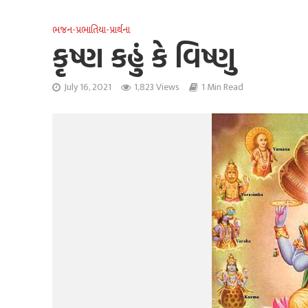
ભજન-પ્રભાતિયા-પ્રાર્થના
કૃષ્ણ કહું કે વિષ્ણુ
July 16, 2021
1,823 Views
1 Min Read