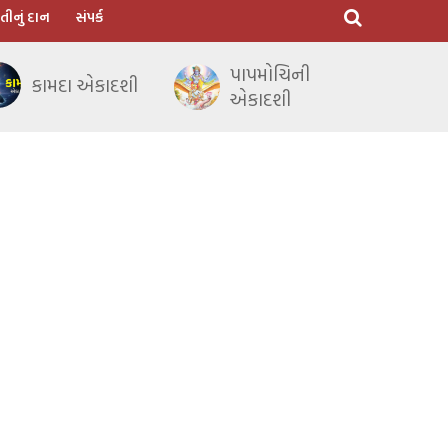
તીનું દાન
સંપર્ક
પાપમોચિની
કામદા એકાદશી
એકાદશી