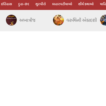
ઈતિહાસ
દુહા-છંદ
શુરવીરો
બહારવટીયાઓ
શૌર્ય કથાઓ
માહિ
અખાત્રીજ
વરુથિની એકાદશી