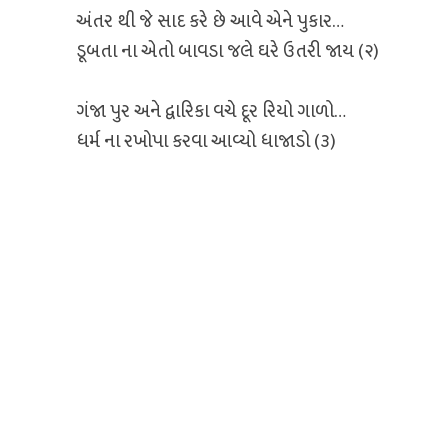
અંતર થી જે સાદ કરે છે આવે એને પુકાર…
ડૂબતા ના એતો બાવડા જલે ઘરે ઉતરી જાય (૨)
ગંજા પુર અને દ્વારિકા વચે દૂર રિયો ગાળો…
ધર્મ ના રખોપા કરવા આવ્યો ધાજાડો (૩)