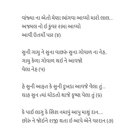
વાંજ્યા ના એતો મેણા ભાંગવા આવ્યો મારો લાલ…
અજમલ નો ઇ કુંવર રામા આવ્યો
આવી ઉતર્યો પાર (૪)
સુની ગાયુ ને સુના વાછરું સુના ગોવાળ ના નેહ..
ગાયુ કેળા ગોવાળ થઇ ને આવજો
વેલા નેહ (૫)
હે સુની આફત કે સુની દુખડા આવજે વેલા તું…
ઘાહ સુન ત્યાં ધોડતો થાજે કૃષ્ણ પેલા તું (૬)
કે પાઈ લાગુ કે સિશ નમાવું આપુ માથું દાન….
છોરું ને જોઇને રાજી થતા ઇ આપે એને વરદાન (૭)