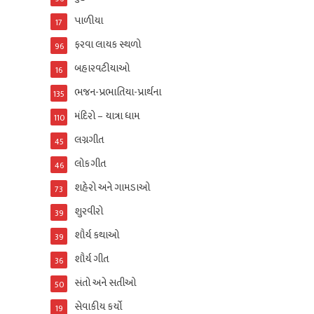
પાળીયા
17
ફરવા લાયક સ્થળો
96
બહારવટીયાઓ
16
ભજન-પ્રભાતિયા-પ્રાર્થના
135
મંદિરો – યાત્રા ધામ
110
લગ્નગીત
45
લોકગીત
46
શહેરો અને ગામડાઓ
73
શુરવીરો
39
શૌર્ય કથાઓ
39
શૌર્ય ગીત
36
સંતો અને સતીઓ
50
સેવાકીય કર્યો
19