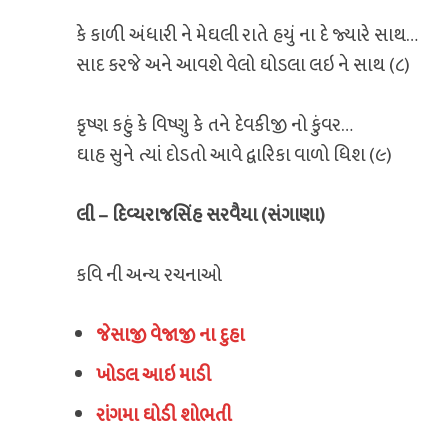
કે કાળી અંધારી ને મેઘલી રાતે હયું ના દે જ્યારે સાથ…
સાદ કરજે અને આવશે વેલો ઘોડલા લઇ ને સાથ (૮)
કૃષ્ણ કહું કે વિષ્ણુ કે તને દેવકીજી નો કુંવર…
ઘાહ સુને ત્યાં દોડતો આવે દ્વારિકા વાળો ધિશ (૯)
લી – દિવ્યરાજસિંહ સરવૈયા (સંગાણા)
કવિ ની અન્ય રચનાઓ
જેસાજી વેજાજી ના દુહા
ખોડલ આઇ માડી
રાંગમા ઘોડી શોભતી