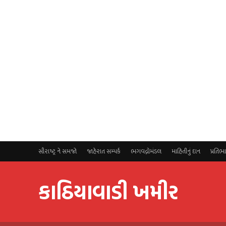
સૌરાષ્ટ્ર ને સમજો
જાહેરાત સમ્પર્ક
ભગવદ્ગોમંડલ
માહિતીનું દાન
પ્રતિભ
કાઠિયાવાડી ખમીર