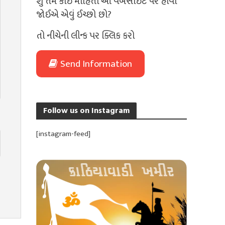
શું તમે કોઈ માહિતી આ વેબસાઈટ પર હોવી
જોઈએ એવું ઈચ્છો છો?
તો નીચેની લીન્ક પર ક્લિક કરો
Send Information
Follow us on Instagram
[instagram-feed]