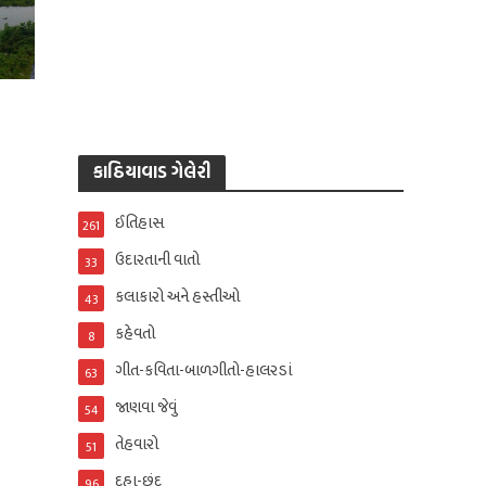
કાઠિયાવાડ ગેલેરી
ઈતિહાસ
261
ઉદારતાની વાતો
33
કલાકારો અને હસ્તીઓ
43
કહેવતો
8
ગીત-કવિતા-બાળગીતો-હાલરડાં
63
જાણવા જેવું
54
તેહવારો
51
દુહા-છંદ
96