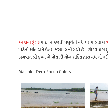
કનડાના ડુંગર
માંથી નીકળતી મધુવંતી નદી પર માલણકા
ગ
માટેની શાંત અને ઉતમ જગ્યા બની ગયો છે… લોકવાયકા મ
ભગવાન શ્રી કૃષ્ણ એ પોતાની યોગ શક્તિ દ્વારા મધ ની ન
Malanka Dem Photo Galery