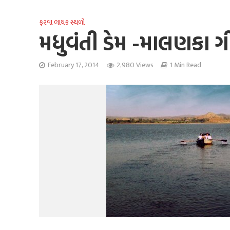
ફરવા લાયક સ્થળો
મધુવંતી ડેમ -માલણકા ગ
February 17, 2014
2,980 Views
1 Min Read