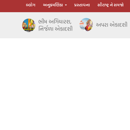
બ્લોગ
અનુક્રમણિકા
પ્રસ્તાવના
સૌરાષ્ટ્ર ને સમજો
ભીમ અગિયારશ,
અપરા એકાદશી
નિર્જળા એકાદશી