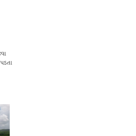
જવા
ર પડતા