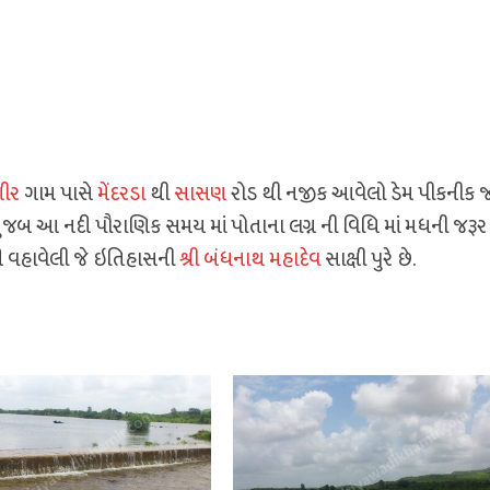
ીર
ગામ પાસે
મેંદરડા
થી
સાસણ
રોડ થી નજીક આવેલો ડેમ પીકનીક 
ુજબ આ નદી પૌરાણિક સમય માં પોતાના લગ્ન ની વિધિ માં મધની જરૂ
દી વહાવેલી જે ઇતિહાસની
શ્રી બંધનાથ મહાદેવ
સાક્ષી પુરે છે.