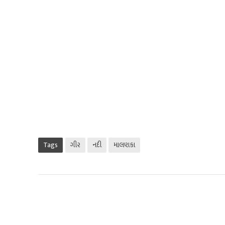
Tags
ગીર
નદી
માલણકા