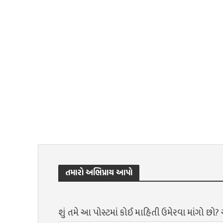
તમારો અભિપ્રાય આપો
શું તમે આ પોસ્ટમાં કોઈ માહિતી ઉમેરવા માંગો છો