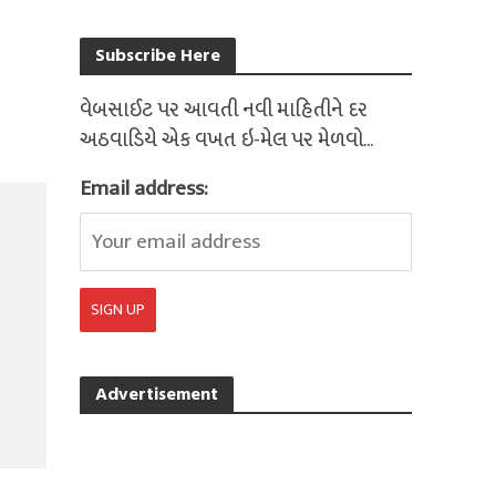
Subscribe Here
વેબસાઈટ પર આવતી નવી માહિતીને દર
અઠવાડિયે એક વખત ઇ-મેલ પર મેળવો...
Email address:
Advertisement