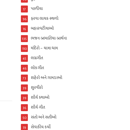
પાળીયા
17
ફરવા લાયક સ્થળો
96
બહારવટીયાઓ
16
ભજન-પ્રભાતિયા-પ્રાર્થના
135
મંદિરો – યાત્રા ધામ
110
લગ્નગીત
45
લોકગીત
46
શહેરો અને ગામડાઓ
73
શુરવીરો
39
શૌર્ય કથાઓ
39
શૌર્ય ગીત
36
સંતો અને સતીઓ
50
સેવાકીય કર્યો
19