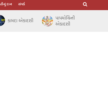
તીનું દાન
સંપર્ક
પાપમોચિની
કામદા એકાદશી
એકાદશી