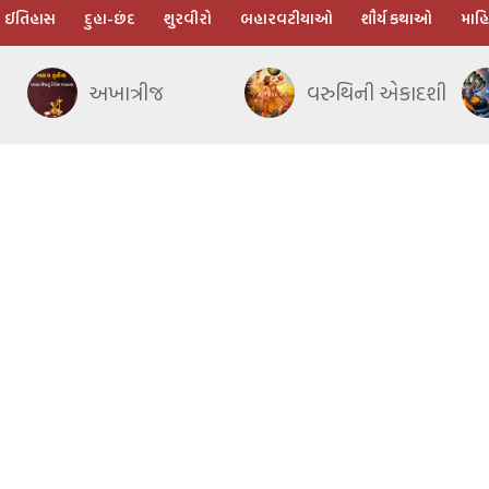
ઈતિહાસ
દુહા-છંદ
શુરવીરો
બહારવટીયાઓ
શૌર્ય કથાઓ
માહિ
અખાત્રીજ
વરુથિની એકાદશી