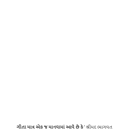
ગીતા માત્ર એક જ માનવામાં આવે છે કે
‘ શ્રીમદ ભાગવત