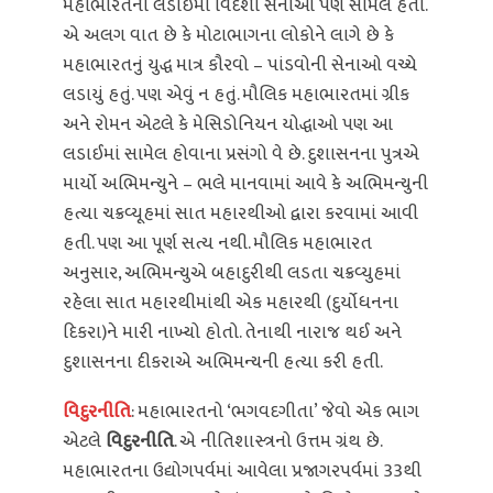
મહાભારતની લડાઈમાં વિદેશી સેનાઓ પણ સામેલ હતી.
એ અલગ વાત છે કે મોટાભાગના લોકોને લાગે છે કે
મહાભારતનું યુદ્ધ માત્ર કૌરવો – પાંડવોની સેનાઓ વચ્ચે
લડાયું હતું. પણ એવું ન હતું. મૌલિક મહાભારતમાં ગ્રીક
અને રોમન એટલે કે મેસિડોનિયન યોદ્ધાઓ પણ આ
લડાઈમાં સામેલ હોવાના પ્રસંગો વે છે. દુશાસનના પુત્રએ
માર્યો અભિમન્યુને – ભલે માનવામાં આવે કે અભિમન્યુની
હત્યા ચક્રવ્યૂહમાં સાત મહારથીઓ દ્વારા કરવામાં આવી
હતી. પણ આ પૂર્ણ સત્ય નથી. મૌલિક મહાભારત
અનુસાર, અભિમન્યુએ બહાદુરીથી લડતા ચક્રવ્યુહમાં
રહેલા સાત મહારથીમાંથી એક મહારથી (દુર્યોધનના
દિકરા)ને મારી નાખ્યો હોતો. તેનાથી નારાજ થઈ અને
દુશાસનના દીકરાએ અભિમન્યની હત્યા કરી હતી.
વિદુરનીતિ
: મહાભારતનો ‘ભગવદગીતા’ જેવો એક ભાગ
એટલે
વિદુરનીતિ
. એ નીતિશાસ્ત્રનો ઉત્તમ ગ્રંથ છે.
મહાભારતના ઉદ્યોગપર્વમાં આવેલા પ્રજાગરપર્વમાં 33થી