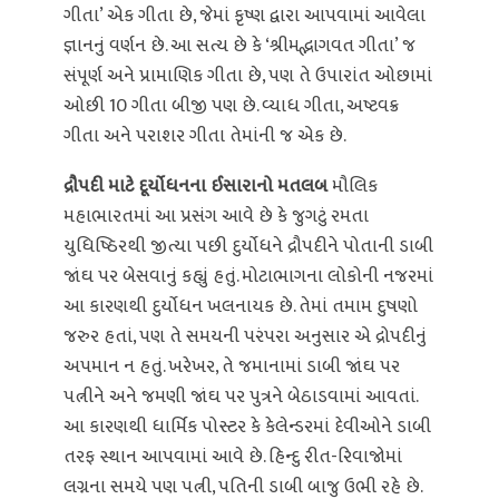
ગીતા’ એક ગીતા છે, જેમાં કૃષ્ણ દ્વારા આપવામાં આવેલા
જ્ઞાનનું વર્ણન છે. આ સત્ય છે કે ‘શ્રીમદ્ભાગવત ગીતા’ જ
સંપૂર્ણ અને પ્રામાણિક ગીતા છે, પણ તે ઉપારાંત ઓછામાં
ઓછી 10 ગીતા બીજી પણ છે. વ્યાધ ગીતા, અષ્ટવક્ર
ગીતા અને પરાશર ગીતા તેમાંની જ એક છે.
દ્રૌપદી માટે દૂર્યોધનના ઈસારાનો મતલબ
મૌલિક
મહાભારતમાં આ પ્રસંગ આવે છે કે જુગટું રમતા
યુધિષ્ઠિરથી જીત્યા પછી દુર્યોધને દ્રૌપદીને પોતાની ડાબી
જાંઘ પર બેસવાનું કહ્યું હતું. મોટાભાગના લોકોની નજરમાં
આ કારણથી દુર્યોધન ખલનાયક છે. તેમાં તમામ દુષણો
જરુર હતાં, પણ તે સમયની પરંપરા અનુસાર એ દ્રોપદીનું
અપમાન ન હતું. ખરેખર, તે જમાનામાં ડાબી જાંઘ પર
પત્નીને અને જમણી જાંઘ પર પુત્રને બેઠાડવામાં આવતાં.
આ કારણથી ધાર્મિક પોસ્ટર કે કેલેન્ડરમાં દેવીઓને ડાબી
તરફ સ્થાન આપવામાં આવે છે. હિન્દુ રીત-રિવાજોમાં
લગ્નના સમયે પણ પત્ની, પતિની ડાબી બાજુ ઉભી રહે છે.