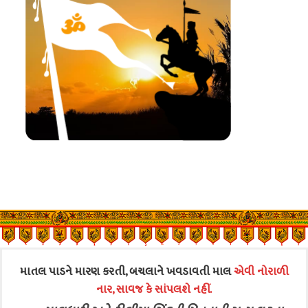
માતલ પાડને મારણ કરતી, બચલાને ખવડાવતી માલ
એવી નોરાળી
નાર, સાવજ કે સાંપલશે નહીં.