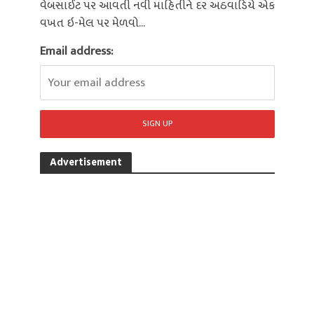
વેબસાઈટ પર આવતી નવી માહિતીને દર અઠવાડિયે એક
વખત ઇ-મેલ પર મેળવો...
Email address:
Advertisement