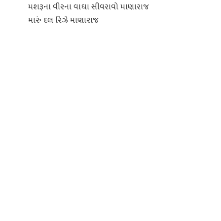
મશરૂના વીરના વાઘા સીવરાવો માણારાજ
મારું દલ રિઝે માણારાજ