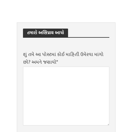
તમારો અભિપ્રાય આપો
શું તમે આ પોસ્ટમાં કોઈ માહિતી ઉમેરવા માંગો
છો? અમને જણાવો*