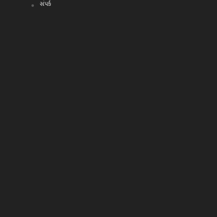
સંપર્ક