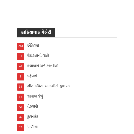
કાઠિયાવાડ ગેલેરી
ઈતિહાસ
261
ઉદારતાની વાતો
33
કલાકારો અને હસ્તીઓ
43
કહેવતો
8
ગીત-કવિતા-બાળગીતો-હાલરડાં
63
જાણવા જેવું
54
તેહવારો
51
દુહા-છંદ
96
પાળીયા
17