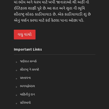
માં ભોમ અને ધરમ માટે ખપી જાનારાઓ થી અહીં નો
ઈતિહાસ સાક્ષી પુરે છે. આ સંત અને સુરા ની ભૂમિ
સૌરાષ્ટ્ર સોરઠ કાઠીયાવાડ છે.. એક કાઠીયાવાડી શું છે
એનું વર્ણન કરવા માટે કંઈ કેટલા પાના ઓછા પડે.
વધુ વાંચો
Important Links
જાહેરાત સમ્પર્ક
સૌરાષ્ટ્ર ને સમજો
પ્રસ્તાવના
ભગવદ્ગોમંડલ
માહિતીનું દાન
પ્રતિભાવો