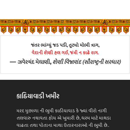
જંતર ભાંગ્યું જડ પડી, તૂટ્યો મોભી ત્રાગ,
વેદાની શેણી હલ ગઈ, જંત્રી ન કાઢે રાગ.
—
,
ઝવેરચંદ મેઘાણી
શેણી વિજાણંદ (સૌરાષ્ટ્રની સરધાર)
કાઠિયાવાડી ખમીર
મરદ મુછાળા ની ભુમી કાઠીયાવાડ કે જ્યાં વીરો નાગી
તલવારુ નચાવતા હોય એ ખુમારી છે, ધરમ માટે માથડા
વાઢતા તથા પોતાના માથા ઉતારનારાઓ ની ભુમી છે..