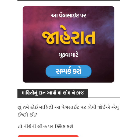
માહિતીનું દાન આપો માં ભોમ ને કાજ
શું તમે કોઈ માહિતી આ વેબસાઈટ પર હોવી જોઈએ એવું
ઈચ્છો છો?
તો નીચેની લીન્ક પર ક્લિક કરો