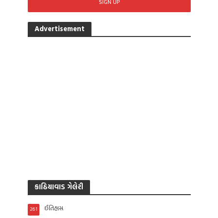
Advertisement
કાઠિયાવાડ ગેલેરી
ઈતિહાસ
261