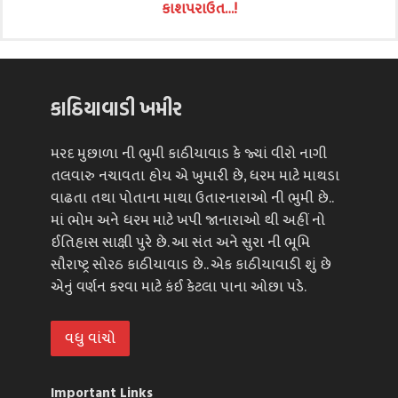
કાશપરાઉત…!
કાઠિયાવાડી ખમીર
મરદ મુછાળા ની ભુમી કાઠીયાવાડ કે જ્યાં વીરો નાગી
તલવારુ નચાવતા હોય એ ખુમારી છે, ધરમ માટે માથડા
વાઢતા તથા પોતાના માથા ઉતારનારાઓ ની ભુમી છે..
માં ભોમ અને ધરમ માટે ખપી જાનારાઓ થી અહીં નો
ઈતિહાસ સાક્ષી પુરે છે. આ સંત અને સુરા ની ભૂમિ
સૌરાષ્ટ્ર સોરઠ કાઠીયાવાડ છે.. એક કાઠીયાવાડી શું છે
એનું વર્ણન કરવા માટે કંઈ કેટલા પાના ઓછા પડે.
વધુ વાંચો
Important Links