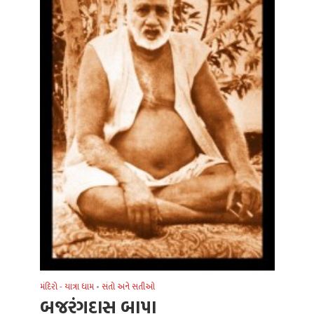
મંદિરો - યાત્રા ધામ
•
સંતો અને સતીઓ
બજરંગદાસ બાપા