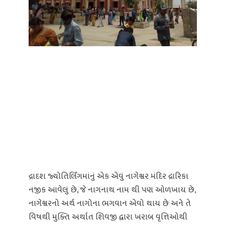
દ્રાદશ જ્યોતિર્લિંગમાંનું એક એવું નાગેશ્વર મંદિર દ્રારિકા
નજીક આવેલું છે, જે નાગનાથ નામ થી પણ ઓળખાય છે,
નાગેશ્વરનો અર્થ નાગોના ભગવાન એવો થાય છે અને તે
વિષથી મુક્તિ અર્થાત શિવજી દ્વારા ખરાબ વૃત્તિઓથી