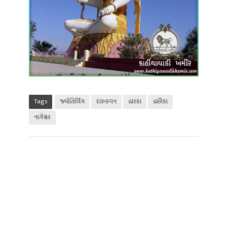
Tags
જ્યોતિર્લિંગ
દારુકવન
દ્રારકા
દ્રારિકા
નાગેશ્વર