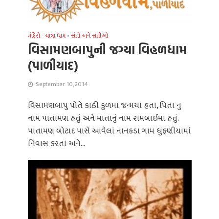
મંદિરો - યાત્રા ધામ
•
સંતો અને સતીઓ
વિસામણબાપુની જગ્‍યા વિહળધામ
(પાળીયાદ)
September 10, 2014
વિસામણબાપુ પોતે કાઠી કુળમાં જન્મયાં હતા, પિતા નું
નામ પાતામણ હતું અને માતાનું નામ રામબાઈમા હતું.
પાતામણ બોટાદ પાસે આવેલાં નાનકડા ગામ ધુફણીયામાં
નિવાસ કરતાં અને...