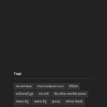
Tags
Herald Main
Post Feedback Form
ઈતિહાસ
કાઠીયાવાડી દુહા
ગંગા સતી
ગીત-કવિતા-બાળગીતો-હાલરડાં
જાણવા જેવું
જાણવા જેવું
જુનાગઢ
ઝવેરચંદ મેઘાણી