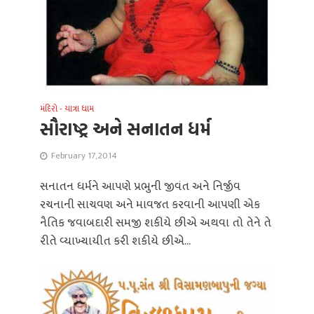
મંદિરો - યાત્રા ધામ
સૌરાષ્ટ્ર અને સનાતન ધર્મ
February 17, 2014
સનાતન ધર્મને આપણે પ્રભુની જીવંત અને નિર્જીવ
રચનાની સાચવણ અને માવજત કરવાની આપણી એક
નૈતિક જવાબદારી સમજી શકીયે છીએ અથવા તો તેને તે
રીતે વ્યાખ્યાયીત કરી શકીયે છીએ...