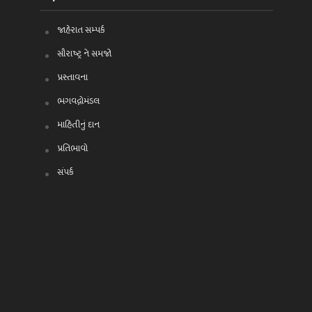
જાહેરાત સમ્પર્ક
સૌરાષ્ટ્ર ને સમજો
પ્રસ્તાવના
ભગવદ્ગોમંડલ
માહિતીનું દાન
પ્રતિભાવો
સંપર્ક