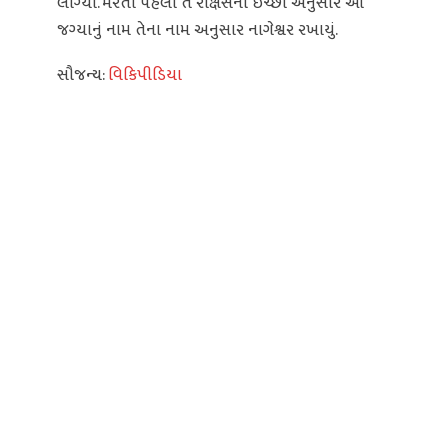
લાગ્યાં. મરતાં પહેલાં તે રાક્ષસની ઈચ્છા અનુસાર આ
જગ્યાનું નામ તેના નામ અનુસાર નાગેશ્વર રખાયું.
સૌજન્ય:
વિકિપીડિયા