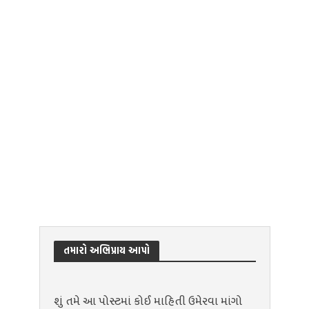
તમારો અભિપ્રાય આપો
શું તમે આ પોસ્ટમાં કોઈ માહિતી ઉમેરવા માંગો