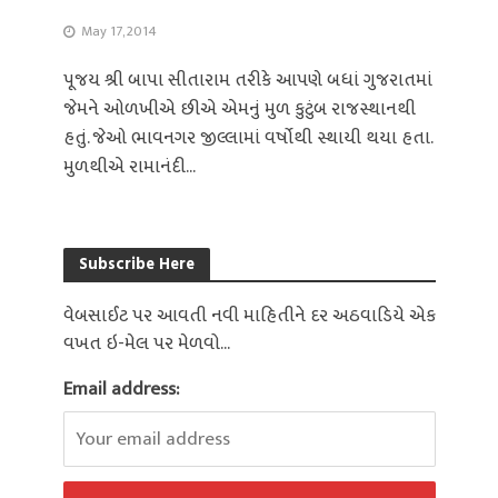
May 17, 2014
પૂજય શ્રી બાપા સીતારામ તરીકે આપણે બધાં ગુજરાતમાં
જેમને ઓળખીએ છીએ એમનું મુળ કુટુંબ રાજસ્થાનથી
હતું. જેઓ ભાવનગર જીલ્લામાં વર્ષોથી સ્થાયી થયા હતા.
મુળથીએ રામાનંદી...
Subscribe Here
વેબસાઈટ પર આવતી નવી માહિતીને દર અઠવાડિયે એક
વખત ઇ-મેલ પર મેળવો...
Email address: