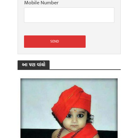
Mobile Number
આ પણ વાંચો