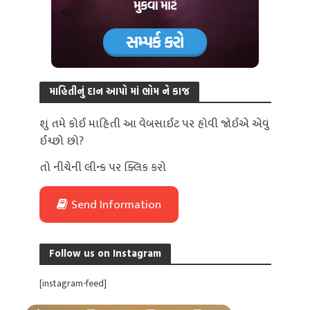
માહિતીનું દાન આપો માં ભોમ ને કાજ
શું તમે કોઈ માહિતી આ વેબસાઈટ પર હોવી જોઈએ એવું
ઈચ્છો છો?
તો નીચેની લીન્ક પર ક્લિક કરો
Send Information
Follow us on Instagram
[instagram-feed]