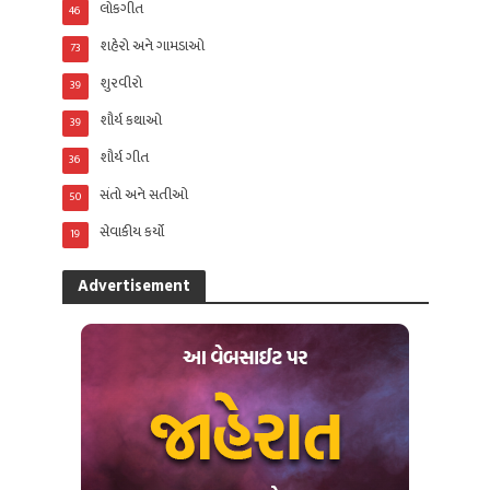
લોકગીત
46
શહેરો અને ગામડાઓ
73
શુરવીરો
39
શૌર્ય કથાઓ
39
શૌર્ય ગીત
36
સંતો અને સતીઓ
50
સેવાકીય કર્યો
19
Advertisement