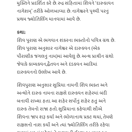
મુક્તિને પ્રદર્શિત કરે છે. રુદ્ર સંહિતામાં શિવને ‘દારુકાવન
નાગેશમ્’ તરીકે ઓળખાવ્યા છે. નાગેશ્વરને પૃથ્વી પરનું
પ્રથમ જ્યોતિર્લિંગ માનવામાં આવે છે.
કથા:
શિવ પુરાણ એ ભગવાન શંકરના ભક્તોનો પવિત્ર ગ્રંથ છે.
શિવ પુરાણ અનુસાર નાગેશ્વર એ દારુકવન (એક
પૌરાણીક જંગલનું નામ)માં આવેલું છે. અન્ય પ્રાચીન ગ્રંથો
જેવાકે કામ્યકવન,દ્વૈતવન અને દંડકવન આદિમાં
દારુકવનનો ઉલ્લેખ આવે છે.
શિવપુરાણ અનુસાર સુપ્રિયા નામની શિવ ભક્ત અને
અન્યોને દારુક નામના રાક્ષસે દારુકવન શહેરમાં બંદી
બનાવી રાખ્યા હતા. આ શહેર સર્પોનું શહેર હતું અને
દારુક તેમનો રાજા હતો. સુપ્રિયાના કહેવાથી સૌએ
શિવના જાપ શરૂ કર્યાં અને ભોળાનાથ પ્રકટ થયાં, તેમણે
રાક્ષસનો નાશ કર્યો અને ત્યાં જ્યોતિર્લિંગ તરીકે રહેવા