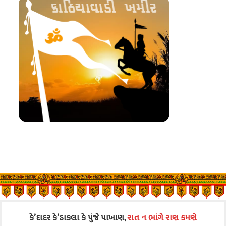
કે’દાદર કે’ડાકલા કે પુંજે પાખાણ,
રાત ન ભાંગે રાણ કમણે