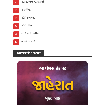
શહેરો અને ગામડાઓ
73
શુરવીરો
39
શૌર્ય કથાઓ
39
શૌર્ય ગીત
36
સંતો અને સતીઓ
50
સેવાકીય કર્યો
19
Advertisement