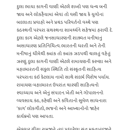
દુલા ભાયા કાગની વાણી એટલે શબ્‍દો પણ ધન્ય બની
જાય અને લોકહૈયામાં એવાં તો વસી જાય કે યુગોનાં
બદલાતા પ્રવાહો અને પ્રચંડ પરિવર્તનો વચ્‍ચે પણ
કંઠસ્‍થની પરંપરા ગ્રંથસ્‍થના સામર્થ્‍યને સહેજમાં હરાવી દે.
દુલા કાગ એટલે જનસાધારણની શાશ્ર્વત મનીષાનું
અસાધારણ પ્રતિનિધિત્‍વ. ભારતની ધરતી અને તેની
મનીષાનું ધીમેથી ક્યાંક તો ક્યાંક ઝડપથી ચાલતું વહેતું
ઝરણું. દુલા કાગની વાણી એટલે રામાયણની કરુણા અને
મહાભારતની સંકુલ સ્થિતિ તો સંસ્‍કૃતની સાહિત્‍ય
પરંપરાના કંઇ કેટલાંય નામો સાથે સંદર્ભ વિશેષ પર્યાય.
રામાયણ-મહાભારત ઉપરાંત ચારણી સાહિત્યનો
સ્વાધ્યાય અને એનું સંપાદન. ખેતી અને ગોપાલનનો
વ્યવસાય. કંઠ, કહેણી અને કવિતાનો સુમેળ સાધનારા
‘કાગ’ લોકગીતો, ભજનો અને આખ્યાનોનો જાહેર
કાર્યક્રમો પણ આપતા.
એકવાર ગીગા રામજીને ત્‍યાં પધારેલા સંત મુકતાનંદજીને