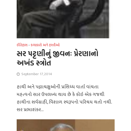
ઈતિહાસ
•
કલાકારો અને હસ્તીઓ
સર પટ્ટણીનું જીવનઃ પ્રેરણાનો
અખંડ સ્‍ત્રોત
September 17, 2014
હાથી અને પજ્ઞાચક્ષુઓની પ્રસિધ્‍ધ વાર્તા વાંચતા
મહત્‍વનો સાર ઉપલબ્‍ધ થાય છે કે કોઇ એક ગજથી
હાથીના સર્વગ્રાહી, વિશાળ સ્‍વરૂપનો પરિચય થતો નથી.
સર પ્રભાશંકર...