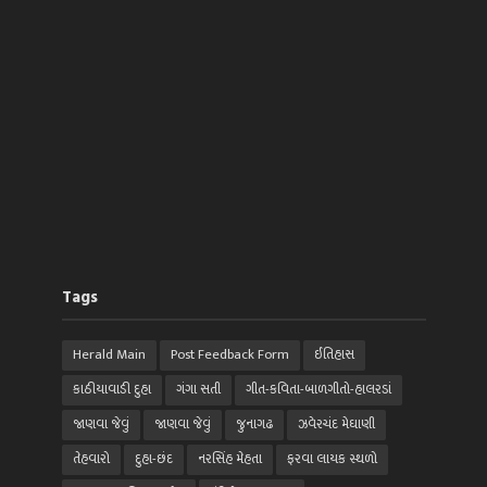
Tags
Herald Main
Post Feedback Form
ઈતિહાસ
કાઠીયાવાડી દુહા
ગંગા સતી
ગીત-કવિતા-બાળગીતો-હાલરડાં
જાણવા જેવું
જાણવા જેવું
જુનાગઢ
ઝવેરચંદ મેઘાણી
તેહવારો
દુહા-છંદ
નરસિંહ મેહતા
ફરવા લાયક સ્થળો