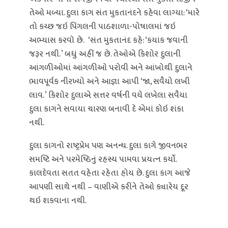
તેઓ મળ્યા. દુલા કાગ સંત મુકતાનંદને કહેવા લાગ્‍યા: ‘મારે
તો કચ્‍છ જઇ પિંગલની પાઠશાળા-પોષાલમાં જઇ
અભ્‍યાસ કરવો છે. ‘સંત મુકતાનંદ કહે: ‘કયાંક જવાની
જરૂર નથી. ’ બધું અહીં જ છે. તેઓએ કિશોર દુલાની
આંગળીઓમાં આંગળીઓ પરોવી અને આંખોથી દુલાને
ભાવપૂર્વક નીરખ્‍યો અને આજ્ઞા આપી ‘જા, સવૈયો લખી
લાવ. ’ કિશોર દુલાએ સત્તર વર્ષની વયે લખેલા સવૈયા
દુલા કાગને સવાયા ચારણ બનાવી દે એમાં કોઇ શંકા
નથી.
દુલા કાગનો રાષ્‍ટ્રપ્રેમ પણ અનન્‍ય. દુલા કાગે જીવનભર
સમષ્ટિ અને પરમેષ્ઠિનું રહસ્‍ય પામવા પ્રયત્‍ન કર્યો.
કાલદેવતા સતત વહેતા રહેતા હોય છે. દુલા કાગ આજે
આપણી સાથે નથી – વાણીએ કરીને તેઓ ક્યારેય દૂર
થઇ શકવાના નથી.