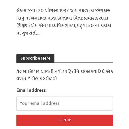
લેખક જન્મ : 20 ઓગસ્ટ 1937 જન્મ સ્થળ : બજરંગદાસ
બાપુ ના બગદાણા માતા:કાન્તાબા પિતા: પ્રભાશંકરદાદા
શિક્ષણ: એમ એન માધ્યમિક શાળા, મહુવા 50 ના દાયકા
માં ગુજરાતી...
Subscribe Here
વેબસાઈટ પર આવતી નવી માહિતીને દર અઠવાડિયે એક
વખત ઇ-મેલ પર મેળવો...
Email address: