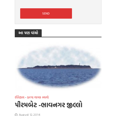
આ પણ વાંચો
ઈતિહાસ
•
ફરવા લાયક સ્થળો
પીરમબેટ -ભાવનગર જીલ્લો
August 12, 2014