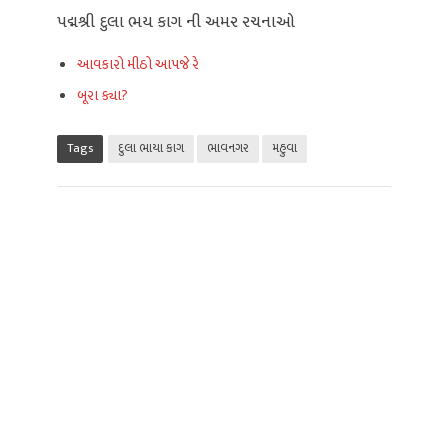
પદ્મશ્રી દુલા ભય કાગ ની અમર રચનાઓ
આવકારો મીઠો આપજે રે
બૂરા ક્યા?
Tags
દુલા ભાયા કાગ
ભાવનગર
મહુવા