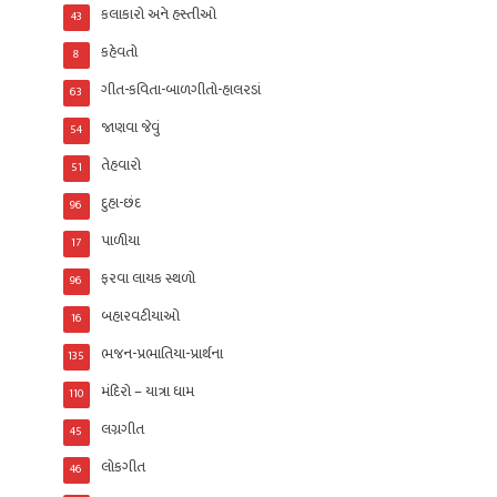
કલાકારો અને હસ્તીઓ
43
કહેવતો
8
ગીત-કવિતા-બાળગીતો-હાલરડાં
63
જાણવા જેવું
54
તેહવારો
51
દુહા-છંદ
96
પાળીયા
17
ફરવા લાયક સ્થળો
96
બહારવટીયાઓ
16
ભજન-પ્રભાતિયા-પ્રાર્થના
135
મંદિરો – યાત્રા ધામ
110
લગ્નગીત
45
લોકગીત
46