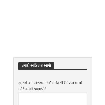
તમારો અભિપ્રાય આપો
શું તમે આ પોસ્ટમાં કોઈ માહિતી ઉમેરવા માંગો
છો? અમને જણાવો*