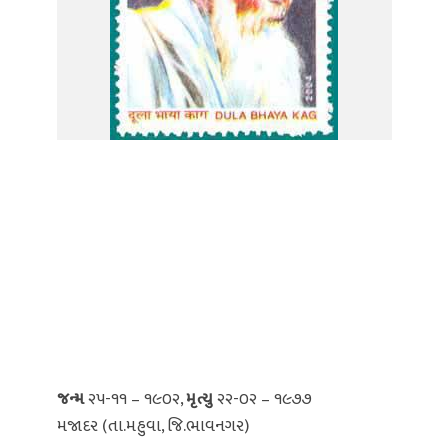
જન્મ
૨૫-૧૧ – ૧૯૦૨,
મૃત્યુ
૨૨-૦૨ – ૧૯૭૭
મજાદર (તા.મહુવા, જિ.ભાવનગર)