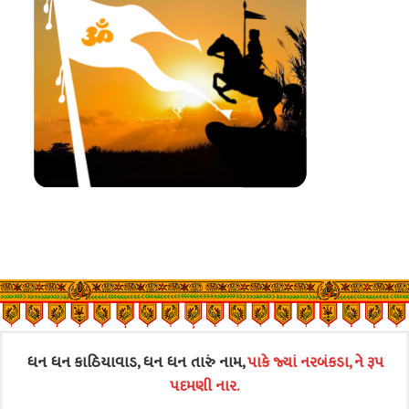
ધન ધન કાઠિયાવાડ, ધન ધન તારું નામ,
પાકે જ્યાં નરબંકડા, ને રૂપ
પદમણી નાર.