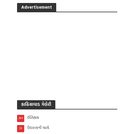
Advertisement
કાઠિયાવાડ ગેલેરી
ઈતિહાસ
261
ઉદારતાની વાતો
33