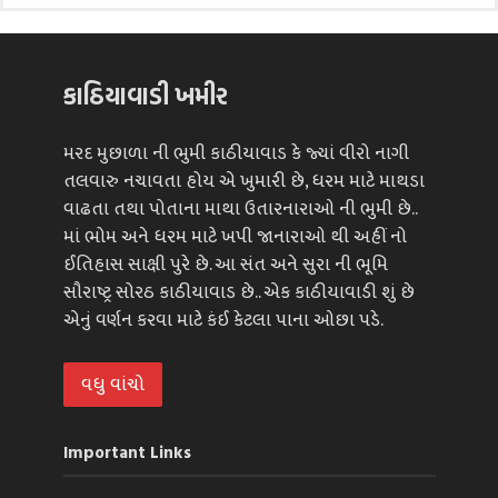
કાઠિયાવાડી ખમીર
મરદ મુછાળા ની ભુમી કાઠીયાવાડ કે જ્યાં વીરો નાગી
તલવારુ નચાવતા હોય એ ખુમારી છે, ધરમ માટે માથડા
વાઢતા તથા પોતાના માથા ઉતારનારાઓ ની ભુમી છે..
માં ભોમ અને ધરમ માટે ખપી જાનારાઓ થી અહીં નો
ઈતિહાસ સાક્ષી પુરે છે. આ સંત અને સુરા ની ભૂમિ
સૌરાષ્ટ્ર સોરઠ કાઠીયાવાડ છે.. એક કાઠીયાવાડી શું છે
એનું વર્ણન કરવા માટે કંઈ કેટલા પાના ઓછા પડે.
વધુ વાંચો
Important Links