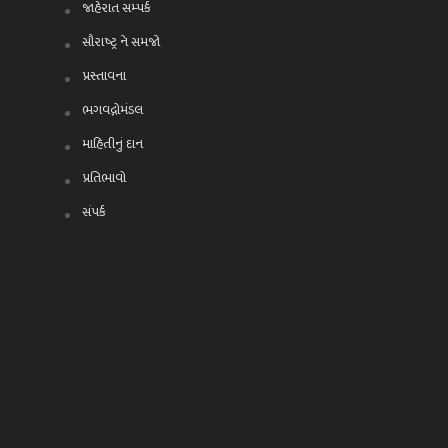
જાહેરાત સમ્પર્ક
સૌરાષ્ટ્ર ને સમજો
પ્રસ્તાવના
ભગવદ્ગોમંડલ
માહિતીનું દાન
પ્રતિભાવો
સંપર્ક