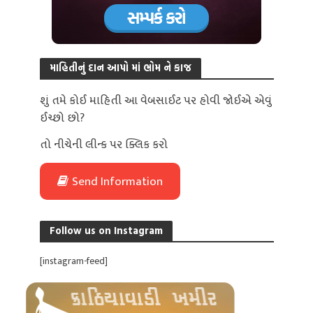
માહિતીનું દાન આપો માં ભોમ ને કાજ
શું તમે કોઈ માહિતી આ વેબસાઈટ પર હોવી જોઈએ એવું
ઈચ્છો છો?
તો નીચેની લીન્ક પર ક્લિક કરો
Send Information
Follow us on Instagram
[instagram-feed]