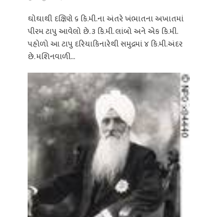
ઘોઘાથી દક્ષિણે ૬ કિ.મી.ના અંતરે ખંભાતના અખાતમાં
પીરમ ટાપુ આવેલો છે. ૩ કિ.મી. લાંબો અને એક કિ.મી.
પહોળો આ ટાપુ દરિયાકિનારેથી સમુદ્રમાં ૪ કિ.મી.અંદર
છે. મશિનવાળી...