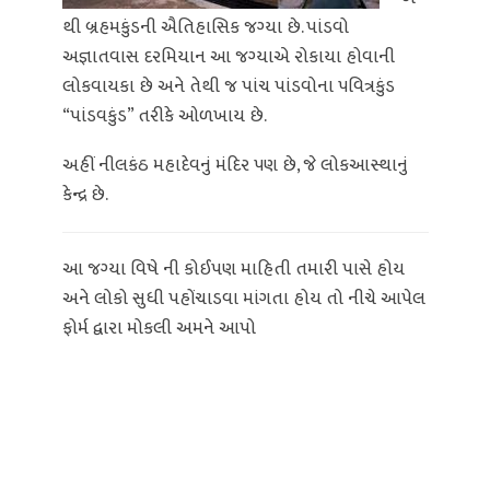
થી બ્રહમકુંડની ઐતિહાસિક જગ્‍યા છે. પાંડવો
અજ્ઞાતવાસ દરમિયાન આ જગ્‍યાએ રોકાયા હોવાની
લોકવાયકા છે અને તેથી જ પાંચ પાંડવોના ૫વિત્રકુંડ
“પાંડવકુંડ” તરીકે ઓળખાય છે.
અહીં નીલકંઠ મહાદેવનું મંદિર ૫ણ છે, જે લોકઆસ્‍થાનું
કેન્‍દ્ર છે.
આ જગ્યા વિષે ની કોઈપણ માહિતી તમારી પાસે હોય
અને લોકો સુધી પહોંચાડવા માંગતા હોય તો નીચે આપેલ
ફોર્મ દ્વારા મોકલી અમને આપો