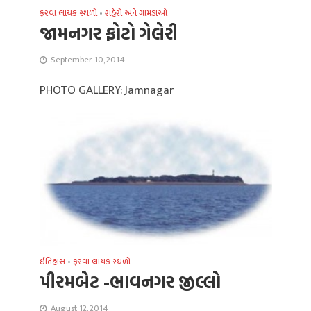
ફરવા લાયક સ્થળો
•
શહેરો અને ગામડાઓ
જામનગર ફોટો ગેલેરી
September 10, 2014
PHOTO GALLERY: Jamnagar
ઈતિહાસ
•
ફરવા લાયક સ્થળો
પીરમબેટ -ભાવનગર જીલ્લો
August 12, 2014