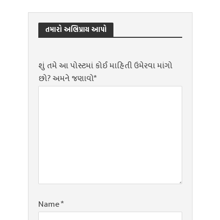
તમારો અભિપ્રાય આપો
શું તમે આ પોસ્ટમાં કોઈ માહિતી ઉમેરવા માંગો
છો? અમને જણાવો*
Name
*