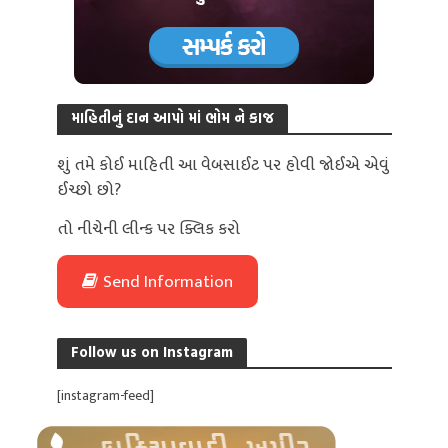
માહિતીનું દાન આપો માં ભોમ ને કાજ
શું તમે કોઈ માહિતી આ વેબસાઈટ પર હોવી જોઈએ એવું
ઈચ્છો છો?
તો નીચેની લીન્ક પર ક્લિક કરો
Send Information
Follow us on Instagram
[instagram-feed]