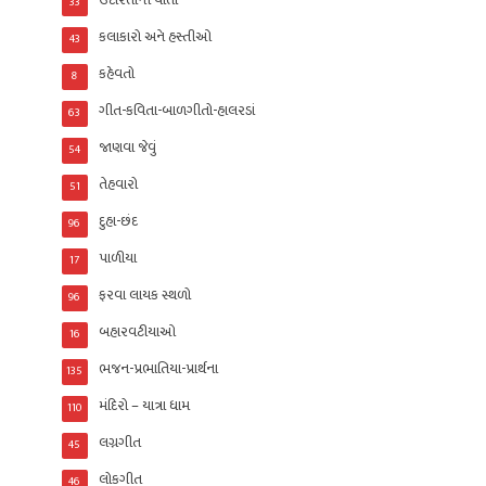
ઉદારતાની વાતો
33
કલાકારો અને હસ્તીઓ
43
કહેવતો
8
ગીત-કવિતા-બાળગીતો-હાલરડાં
63
જાણવા જેવું
54
તેહવારો
51
દુહા-છંદ
96
પાળીયા
17
ફરવા લાયક સ્થળો
96
બહારવટીયાઓ
16
ભજન-પ્રભાતિયા-પ્રાર્થના
135
મંદિરો – યાત્રા ધામ
110
લગ્નગીત
45
લોકગીત
46