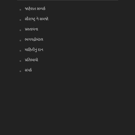
જાહેરાત સમ્પર્ક
સૌરાષ્ટ્ર ને સમજો
પ્રસ્તાવના
ભગવદ્ગોમંડલ
માહિતીનું દાન
પ્રતિભાવો
સંપર્ક