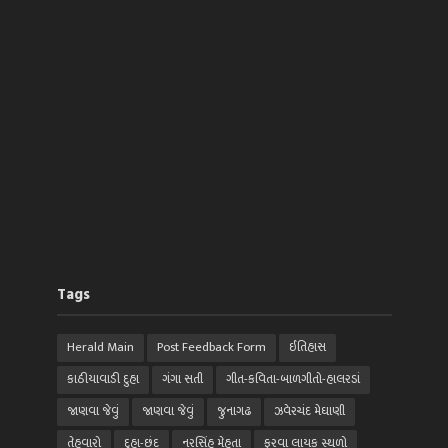
Tags
Herald Main
Post Feedback Form
ઈતિહાસ
કાઠીયાવાડી દુહા
ગંગા સતી
ગીત-કવિતા-બાળગીતો-હાલરડાં
જાણવા જેવું
જાણવા જેવું
જુનાગઢ
ઝવેરચંદ મેઘાણી
તેહવારો
દુહા-છંદ
નરસિંહ મેહતા
ફરવા લાયક સ્થળો