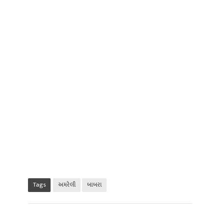
Tags
અમરેલી
બાબરા