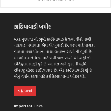
કાઠિયાવાડી ખમીર
મરદ મુછાળા ની ભુમી કાઠીયાવાડ કે જ્યાં વીરો નાગી
તલવારુ નચાવતા હોય એ ખુમારી છે, ધરમ માટે માથડા
વાઢતા તથા પોતાના માથા ઉતારનારાઓ ની ભુમી છે..
માં ભોમ અને ધરમ માટે ખપી જાનારાઓ થી અહીં નો
ઈતિહાસ સાક્ષી પુરે છે. આ સંત અને સુરા ની ભૂમિ
સૌરાષ્ટ્ર સોરઠ કાઠીયાવાડ છે.. એક કાઠીયાવાડી શું છે
એનું વર્ણન કરવા માટે કંઈ કેટલા પાના ઓછા પડે.
વધુ વાંચો
Important Links