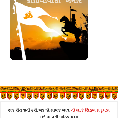
રાજ રીત જતી કરી, ખડ જો સાવજ ખાય,
તો લાજે સિહણના દુધડા,
ઈને ભાવની ભોઠપ થાય