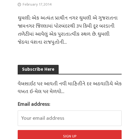
February 17, 2014
ઘુમલી: એક અત્યંત પ્રાચીન નગર ઘુમલી એ ગુજરાતના
જામનગર જિલ્લામાં પોરબંદરથી ૩૫ કિમી દૂર બરડાની
તળેટીમાં આવેલું એક પુરાતાત્વીક સ્થળ છે. ઘુમલી
જેઠવા વંશના રાજપુતોની...
Subscribe Here
વેબસાઈટ પર આવતી નવી માહિતીને દર અઠવાડિયે એક
વખત ઇ-મેલ પર મેળવો...
Email address: