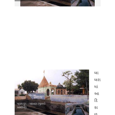
બા
બરા
માં
આ
દિ
પાંડવ કુંડ – બાબરા (જીલ્લો
કા
અમરેલી)
ળ