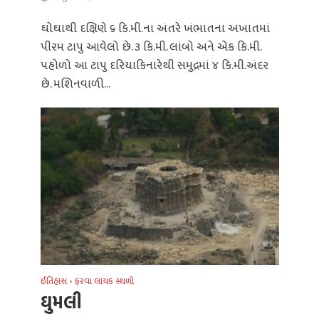
ઘોઘાથી દક્ષિણે ૬ કિ.મી.ના અંતરે ખંભાતના અખાતમાં
પીરમ ટાપુ આવેલો છે. ૩ કિ.મી. લાંબો અને એક કિ.મી.
પહોળો આ ટાપુ દરિયાકિનારેથી સમુદ્રમાં ૪ કિ.મી.અંદર
છે. મશિનવાળી...
ઈતિહાસ
•
ફરવા લાયક સ્થળો
ઘુમલી