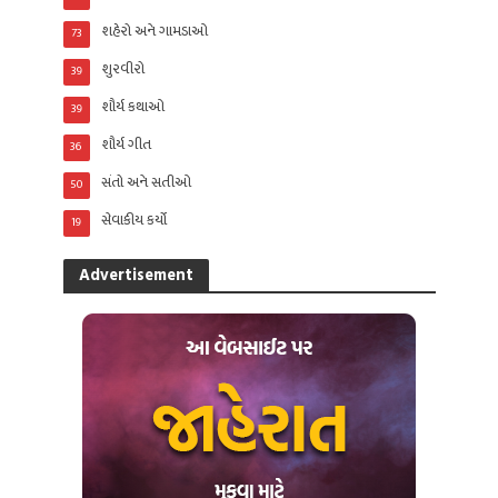
શહેરો અને ગામડાઓ
73
શુરવીરો
39
શૌર્ય કથાઓ
39
શૌર્ય ગીત
36
સંતો અને સતીઓ
50
સેવાકીય કર્યો
19
Advertisement