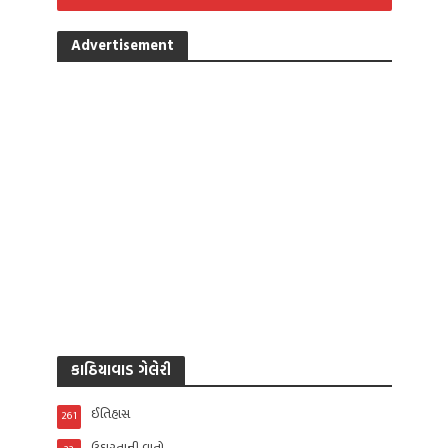
Advertisement
કાઠિયાવાડ ગેલેરી
ઈતિહાસ
261