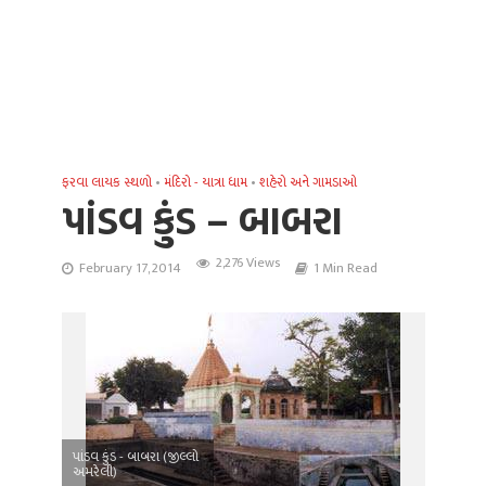
ફરવા લાયક સ્થળો
•
મંદિરો - યાત્રા ધામ
•
શહેરો અને ગામડાઓ
પાંડવ કુંડ – બાબરા
2,276 Views
February 17, 2014
1 Min Read
પાંડવ કુંડ - બાબરા (જીલ્લો
અમરેલી)