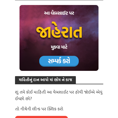
માહિતીનું દાન આપો માં ભોમ ને કાજ
શું તમે કોઈ માહિતી આ વેબસાઈટ પર હોવી જોઈએ એવું
ઈચ્છો છો?
તો નીચેની લીન્ક પર ક્લિક કરો