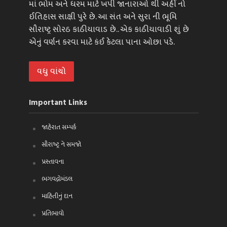
માં ભોમ અને ધરમ માટે ખપી જાનારાઓ થી અહીં નો
ઈતિહાસ સાક્ષી પુરે છે. આ સંત અને સુરા ની ભૂમિ
સૌરાષ્ટ્ર સોરઠ કાઠીયાવાડ છે.. એક કાઠીયાવાડી શું છે
એનું વર્ણન કરવા માટે કંઈ કેટલા પાના ઓછા પડે.
વધુ વાંચો
Important Links
જાહેરાત સમ્પર્ક
સૌરાષ્ટ્ર ને સમજો
પ્રસ્તાવના
ભગવદ્ગોમંડલ
માહિતીનું દાન
પ્રતિભાવો