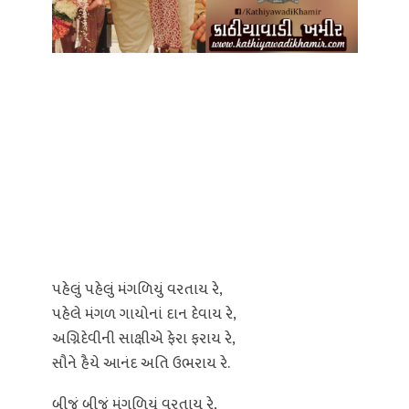
પહેલું પહેલું મંગળિયું વરતાય રે,
પહેલે મંગળ ગાયોનાં દાન દેવાય રે,
અગ્નિદેવીની સાક્ષીએ ફેરા ફરાય રે,
સૌને હૈયે આનંદ અતિ ઉભરાય રે.
બીજું બીજું મંગળિયું વરતાય રે,