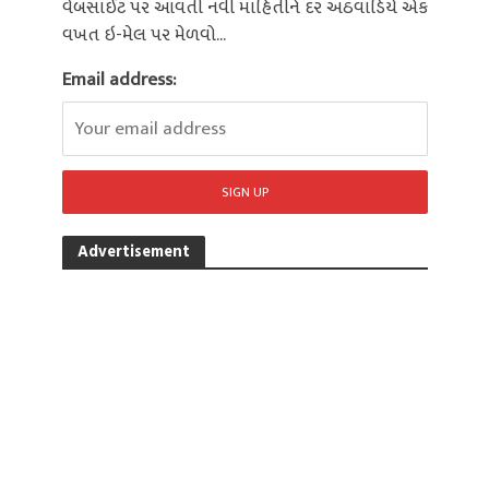
વેબસાઈટ પર આવતી નવી માહિતીને દર અઠવાડિયે એક
વખત ઇ-મેલ પર મેળવો...
Email address:
Advertisement