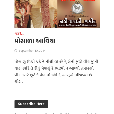
લગ્નગીત
મોસાળા આવિયા
September 10, 2014
મોસાળું ઊંચી ચડે ને નીચી ઊતરે રે, બેની જુએ વીરાજીની
વાટ નણંદે તે દીધું મેણલું રે, ભાભી ન આવ્યો તમારલો
વીર કસરે છૂટે ને વેણ મોકળી રે, આંસુએ ભીંજવ્યા છે
ચીર...
Subscribe Here