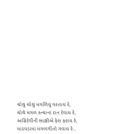
ચોથું ચોથું મંગળિયું વરતાય રે,
ચોથે મંગળ કન્યાનાં દાન દેવાય રે,
અગ્નિદેવીની સાક્ષીએ ફેરા ફરાય રે,
માંડવડામાં મંગળગીતો ગવાય રે…