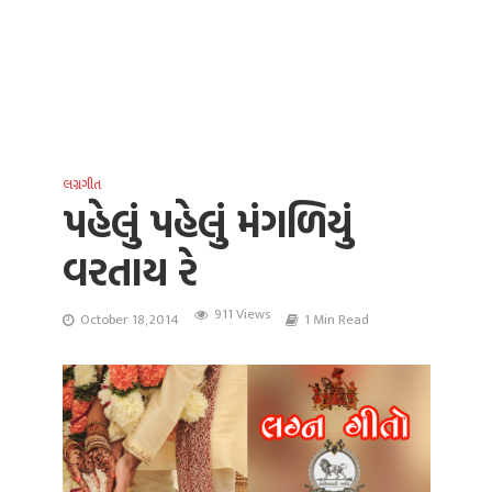
લગ્નગીત
પહેલું પહેલું મંગળિયું
વરતાય રે
911 Views
October 18, 2014
1 Min Read