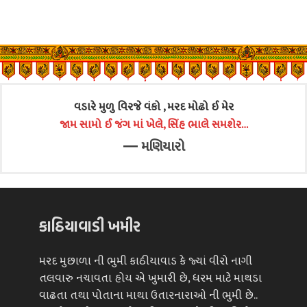
વડારે મુળુ વિરજે વંકો , મરદ મોઢો ઈ મેર
જામ સામો ઈ જંગ માં ખેલે, સિંહ ભાલે સમશેર…
—
મણિયારો
કાઠિયાવાડી ખમીર
મરદ મુછાળા ની ભુમી કાઠીયાવાડ કે જ્યાં વીરો નાગી
તલવારુ નચાવતા હોય એ ખુમારી છે, ધરમ માટે માથડા
વાઢતા તથા પોતાના માથા ઉતારનારાઓ ની ભુમી છે..