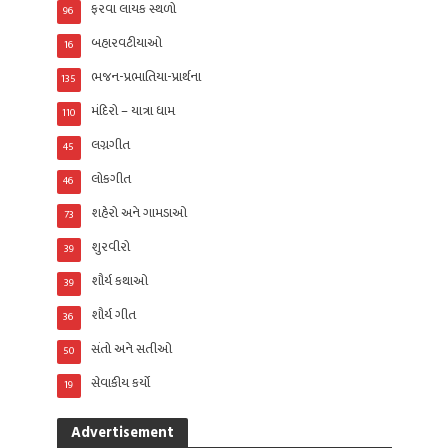
ફરવા લાયક સ્થળો
96
બહારવટીયાઓ
16
ભજન-પ્રભાતિયા-પ્રાર્થના
135
મંદિરો – યાત્રા ધામ
110
લગ્નગીત
45
લોકગીત
46
શહેરો અને ગામડાઓ
73
શુરવીરો
39
શૌર્ય કથાઓ
39
શૌર્ય ગીત
36
સંતો અને સતીઓ
50
સેવાકીય કર્યો
19
Advertisement