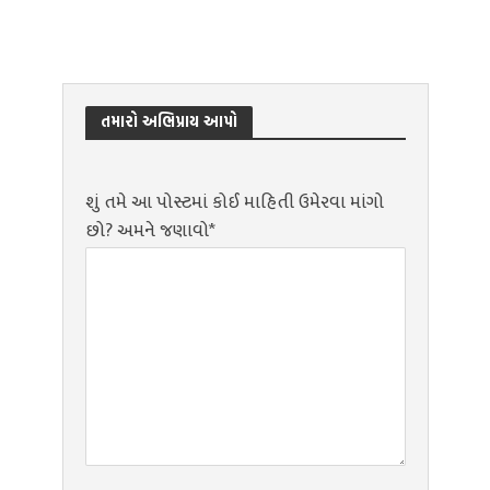
તમારો અભિપ્રાય આપો
શું તમે આ પોસ્ટમાં કોઈ માહિતી ઉમેરવા માંગો
છો? અમને જણાવો*