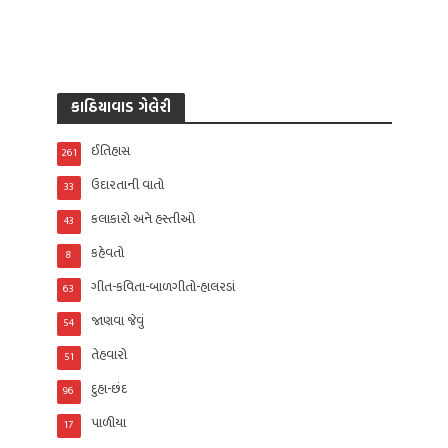
કાઠિયાવાડ ગેલેરી
ઈતિહાસ
261
ઉદારતાની વાતો
33
કલાકારો અને હસ્તીઓ
43
કહેવતો
8
ગીત-કવિતા-બાળગીતો-હાલરડાં
63
જાણવા જેવું
54
તેહવારો
51
દુહા-છંદ
96
પાળીયા
17