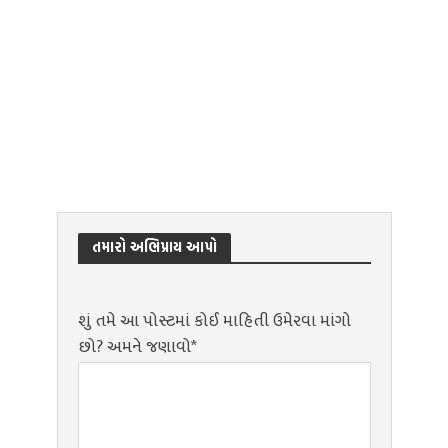
તમારો અભિપ્રાય આપો
શું તમે આ પોસ્ટમાં કોઈ માહિતી ઉમેરવા માંગો
છો? અમને જણાવો*