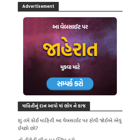
Advertisement
માહિતીનું દાન આપો માં ભોમ ને કાજ
શું તમે કોઈ માહિતી આ વેબસાઈટ પર હોવી જોઈએ એવું
ઈચ્છો છો?