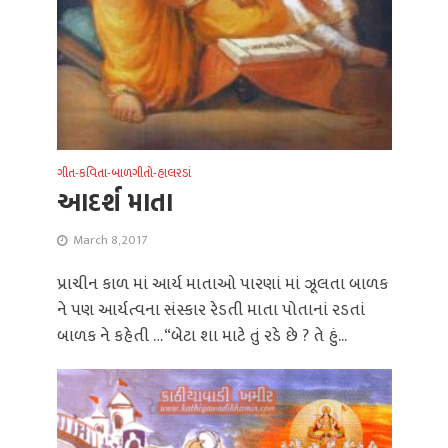
ગીત-કવિતા-બાળગીતો-હાલરડાં
આદર્શ માતા
March 8, 2017
પ્રાચીન કાળ માં આર્ય માતાઓ પારણાં માં ઝૂલતા બાળક
ને પણ આર્યત્વના સંસ્કાર રેડતી માતા પોતાનાં રડતાં
બાળક ને કહેતી … “બેટા શા માટે તું રડે છે ? તે હું...