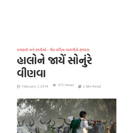
કલાકારો અને હસ્તીઓ
•
ગીત-કવિતા-બાળગીતો-હાલરડાં
હાલોને જાયેં સોનુંરે
વીણવા
975 Views
February 5, 2014
2 Min Read