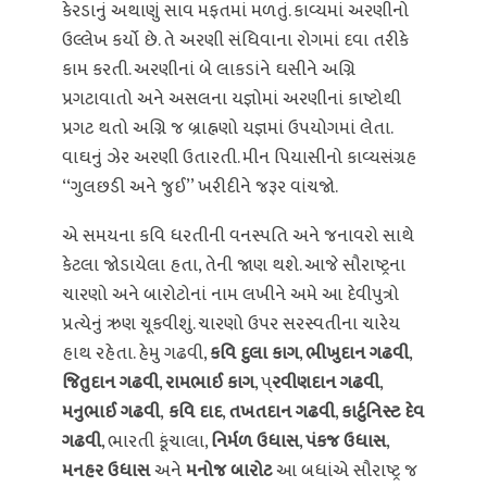
કેરડાનું અથાણું સાવ મફતમાં મળતું. કાવ્યમાં અરણીનો
ઉલ્લેખ કર્યો છે. તે અરણી સંધિવાના રોગમાં દવા તરીકે
કામ કરતી. અરણીનાં બે લાકડાંને ઘસીને અગ્નિ
પ્રગટાવાતો અને અસલના યજ્ઞોમાં અરણીનાં કાષ્ટોથી
પ્રગટ થતો અગ્નિ જ બ્રાહ્નણો યજ્ઞમાં ઉપયોગમાં લેતા.
વાઘનું ઝેર અરણી ઉતારતી. મીન પિયાસીનો કાવ્યસંગ્રહ
‘‘ગુલછડી અને જુઈ’’ ખરીદીને જરૂર વાંચજો.
એ સમયના કવિ ધરતીની વનસ્પતિ અને જનાવરો સાથે
કેટલા જોડાયેલા હતા, તેની જાણ થશે. આજે સૌરાષ્ટ્રના
ચારણો અને બારોટોનાં નામ લખીને અમે આ દેવીપુત્રો
પ્રત્યેનું ઋણ ચૂકવીશું. ચારણો ઉપર સરસ્વતીના ચારેય
હાથ રહેતા. હેમુ ગઢવી,
કવિ દુલા કાગ
,
ભીખુદાન ગઢવી
,
જિતુદાન ગઢવી
,
રામભાઈ કાગ
, પ્
રવીણદાન ગઢવી
,
મનુભાઈ ગઢવી
,
કવિ દાદ
,
તખતદાન ગઢવી
,
કાર્ટુનિસ્ટ દેવ
ગઢવી
, ભારતી કૂંચાલા,
નિર્મળ ઉધાસ
,
પંકજ ઉધાસ
,
મનહર ઉધાસ
અને
મનોજ બારોટ
આ બધાંએ સૌરાષ્ટ્ર જ