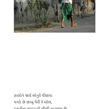
હાલોને જાયેં સોનુંરે વીણવા
વગડે છે છાબું વેરી રે લોલ,
ધરતીના કાપડાની લીલી અતલસ છે,