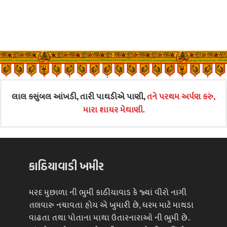
લાલ કસુંબલ આંખડી, તારી પાઘડીએ પાણી,
તને પરથમ અર્પણ કરું,
મારા શાયર મેઘાણી.
કાઠિયાવાડી ખમીર
મરદ મુછાળા ની ભુમી કાઠીયાવાડ કે જ્યાં વીરો નાગી
તલવારુ નચાવતા હોય એ ખુમારી છે, ધરમ માટે માથડા
વાઢતા તથા પોતાના માથા ઉતારનારાઓ ની ભુમી છે..