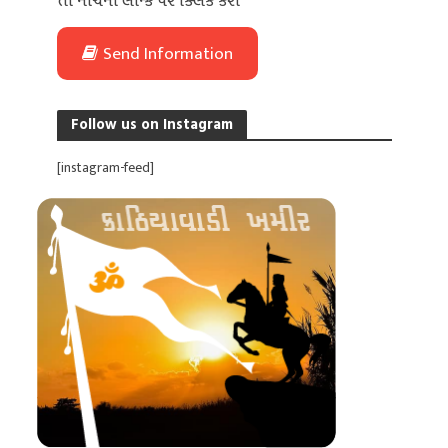
તો નીચેની લીન્ક પર ક્લિક કરો
Send Information
Follow us on Instagram
[instagram-feed]