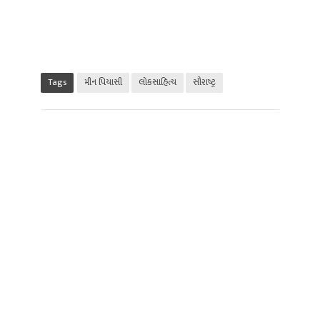
Tags
મીન પિયાસી
લોકસાહિત્ય
સૌરાષ્ટ્ર