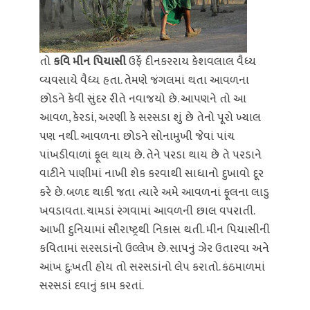
તો
કવિ મીન પિયાસી
ઉર્ફે દીનકરરાય કેશવલાલ વૈધ્ય
વ્યવસાયે વૈધ્ય હતા. તેમણે જંગલમાં થતા આવળના
છોડને કેવી સુંદર રીતે નવાજયો છે. આપણને તો આ
આવળ, કેરડાં, અરણી કે સરસડા શું છે તેનો પૂરો ખ્યાલ
પણ નથી. આવળના છોડને સોનામુખી જેવાં પાંચ
પાંખડીવાળાં ફૂલ થાય છે. તેને પરડા થાય છે તે પરડાને
વાટીને પાણીમાં નાખી શેક કરવાથી સાધાનો દુખાવો દૂર
કરે છે. બળદ થાકી જતા ત્યારે અમે આવળનાં ફૂલના લાડુ
ખવડાવતા. ચામડાં રંગવામાં આવળની છાલ વપરાતી.
આખી દુનિયામાં સૌરાષ્ટ્રથી નિકાસ થતી. મીન પિયાસીની
કવિતામાં સરસડાંનો ઉલ્લેખ છે. સાપનું ઝેર ઉતારવા અને
આંખ દુ:ખતી હોય તો સરસડાંનો લેપ કરાતો. કંઠમાળમાં
સરસડાં દવાનું કામ કરતાં.