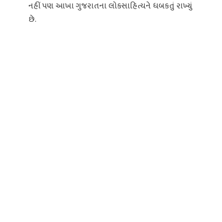
નહીં પણ આખા ગુજરાતના લોકસાહિત્યને ધબકતું રાખ્યું
છે.