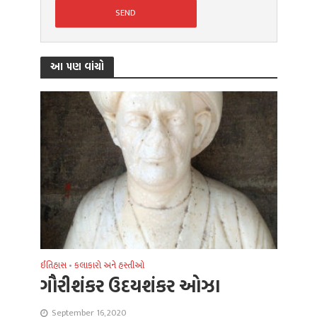
આ પણ વાંચો
ઈતિહાસ
•
કલાકારો અને હસ્તીઓ
ગૌરીશંકર ઉદયશંકર ઓઝા
September 16, 2020