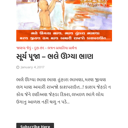
જાણવા જેવું
•
દુહા-છંદ
•
ભજન-પ્રભાતિયા-પ્રાર્થના
સૂર્ય પૂજા – ભલે ઊગ્યા ભાણ
January 4, 2017
ભલે ઊગ્યા ભાણ ભાણ તુંહારા ભામણા, મરણ જીયણ
લગ માણ અમારી રાખજો કાશપરાઉત…! કાશપ જેહડો ન
કોય જેને દણીઅણ જેહડા દિકરા, લખદળ ભાંગે લોય
ઉગાનુ આળસ નહીં ચળુ ન પડે...
Subscribe Here