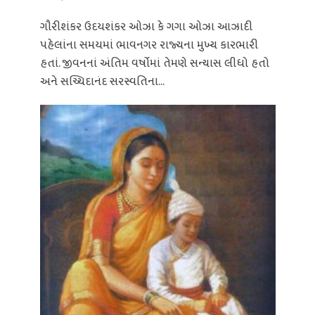
ગૌરીશંકર ઉદયશંકર ઓઝા કે ગગા ઓઝા આઝાદી
પહેલાંના સમયમાં ભાવનગર રાજ્યના મુખ્ય કારભારી
હતાં. જીવનનાં અંતિમ વર્ષોમાં તેમણે સન્યાસ લીધો હતો
અને સચ્ચિદાનંદ સરસ્વતિના...