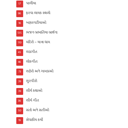
પાળીયા
17
ફરવા લાયક સ્થળો
96
બહારવટીયાઓ
16
ભજન-પ્રભાતિયા-પ્રાર્થના
135
મંદિરો – યાત્રા ધામ
110
લગ્નગીત
45
લોકગીત
46
શહેરો અને ગામડાઓ
73
શુરવીરો
39
શૌર્ય કથાઓ
39
શૌર્ય ગીત
36
સંતો અને સતીઓ
50
સેવાકીય કર્યો
19