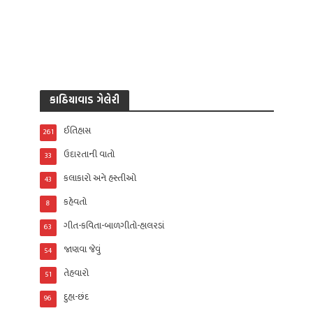
કાઠિયાવાડ ગેલેરી
ઈતિહાસ
261
ઉદારતાની વાતો
33
કલાકારો અને હસ્તીઓ
43
કહેવતો
8
ગીત-કવિતા-બાળગીતો-હાલરડાં
63
જાણવા જેવું
54
તેહવારો
51
દુહા-છંદ
96