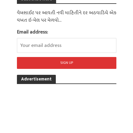
વેબસાઈટ પર આવતી નવી માહિતીને દર અઠવાડિયે એક
વખત ઇ-મેલ પર મેળવો...
Email address:
Advertisement