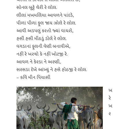
સોનલ બુટ્ટે ઘેરી રે લોલ.
લીલાં મખમલિયા આવળને પાંદડે,
પીળાં પીળાં ફૂલ જાય ઝોલે રે લોલ.
આવી અડપલું કરતો જ્યાં વાયરો,
હસી હસી મીઠડું ડોલે રે લોલ.
વગડાનાં ફૂલની વેણી બનાવીએ,
નહીં રે ખરચો કે નહીં ખોટજી રે.
આવળ ને કેરડા ને અરણી,
સરસડા દેખે આંખ્યું ને હસે હોઠજી રે લોલ.
– કવિ મીન પિયાસી
ખ
રે
ખ
ર