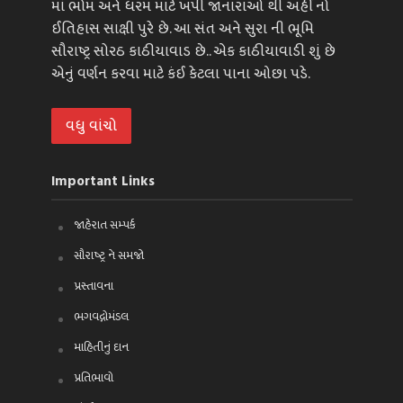
માં ભોમ અને ધરમ માટે ખપી જાનારાઓ થી અહીં નો
ઈતિહાસ સાક્ષી પુરે છે. આ સંત અને સુરા ની ભૂમિ
સૌરાષ્ટ્ર સોરઠ કાઠીયાવાડ છે.. એક કાઠીયાવાડી શું છે
એનું વર્ણન કરવા માટે કંઈ કેટલા પાના ઓછા પડે.
વધુ વાંચો
Important Links
જાહેરાત સમ્પર્ક
સૌરાષ્ટ્ર ને સમજો
પ્રસ્તાવના
ભગવદ્ગોમંડલ
માહિતીનું દાન
પ્રતિભાવો