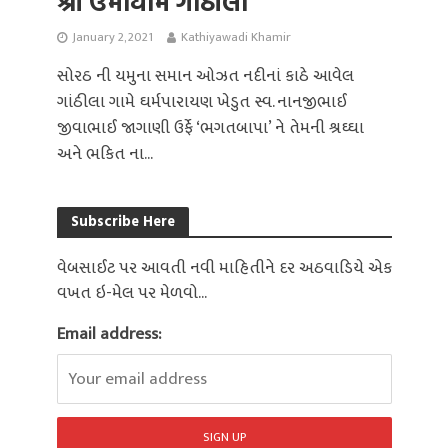
શ્રી ઉમાધામ ગાંઠીલા
January 2, 2021
Kathiyawadi Khamir
સોરઠ ની યમુના સમાન ઓઝત નદીનાં કાઠે આવેલ
ગાંઠીલા ગામે ઘર્મપારાયણ ખેડુત સ્વ. નાનજીભાઈ
જીવાભાઈ જાગાણી ઉર્ફે ‘ભગતબાપા’ ને તેમની શ્રઘ્ઘા
અને ભકિત ના...
Subscribe Here
વેબસાઈટ પર આવતી નવી માહિતીને દર અઠવાડિયે એક
વખત ઇ-મેલ પર મેળવો...
Email address: