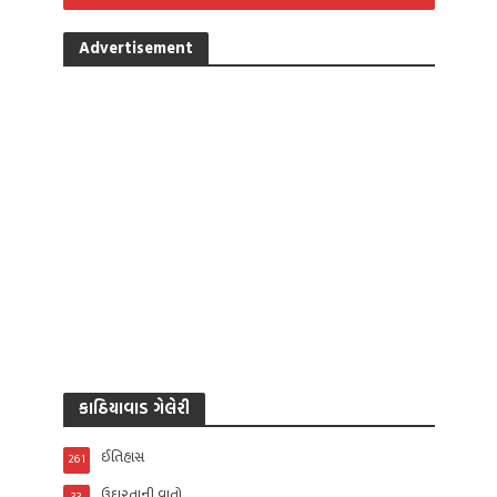
Advertisement
કાઠિયાવાડ ગેલેરી
ઈતિહાસ
261
ઉદારતાની વાતો