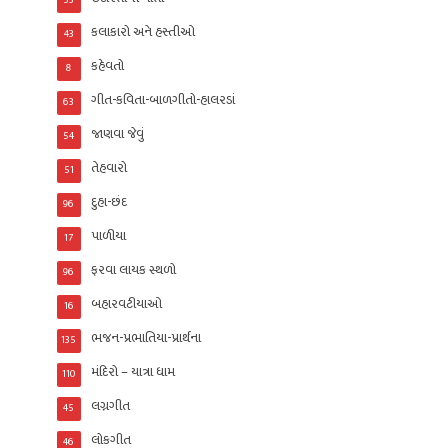
33
કલાકારો અને હસ્તીઓ
43
કહેવતો
8
ગીત-કવિતા-બાળગીતો-હાલરડાં
63
જાણવા જેવું
54
તેહવારો
51
દુહા-છંદ
96
પાળીયા
17
ફરવા લાયક સ્થળો
96
બહારવટીયાઓ
16
ભજન-પ્રભાતિયા-પ્રાર્થના
135
મંદિરો – યાત્રા ધામ
110
લગ્નગીત
45
લોકગીત
46