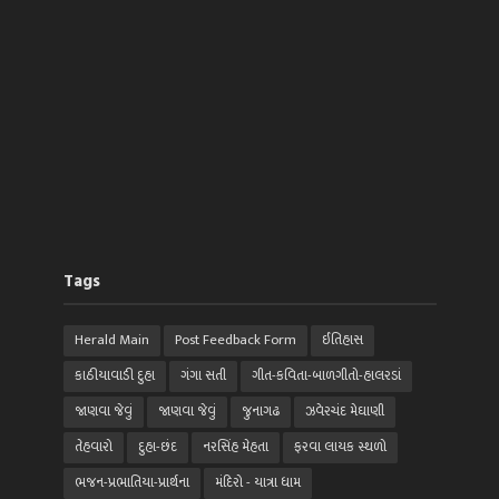
Tags
Herald Main
Post Feedback Form
ઈતિહાસ
કાઠીયાવાડી દુહા
ગંગા સતી
ગીત-કવિતા-બાળગીતો-હાલરડાં
જાણવા જેવું
જાણવા જેવું
જુનાગઢ
ઝવેરચંદ મેઘાણી
તેહવારો
દુહા-છંદ
નરસિંહ મેહતા
ફરવા લાયક સ્થળો
ભજન-પ્રભાતિયા-પ્રાર્થના
મંદિરો - યાત્રા ધામ