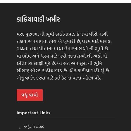
કાઠિયાવાડી ખમીર
મરદ મુછાળા ની ભુમી કાઠીયાવાડ કે જ્યાં વીરો નાગી
તલવારુ નચાવતા હોય એ ખુમારી છે, ધરમ માટે માથડા
વાઢતા તથા પોતાના માથા ઉતારનારાઓ ની ભુમી છે..
માં ભોમ અને ધરમ માટે ખપી જાનારાઓ થી અહીં નો
ઈતિહાસ સાક્ષી પુરે છે. આ સંત અને સુરા ની ભૂમિ
સૌરાષ્ટ્ર સોરઠ કાઠીયાવાડ છે.. એક કાઠીયાવાડી શું છે
એનું વર્ણન કરવા માટે કંઈ કેટલા પાના ઓછા પડે.
વધુ વાંચો
Important Links
જાહેરાત સમ્પર્ક