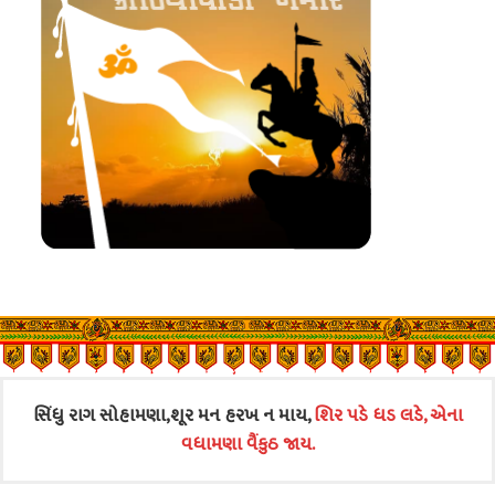
સિંધુ રાગ સોહામણા,શૂર મન હરખ ન માય,
શિર પડે ધડ લડે, એના
વધામણા વૈંકુઠ જાય.