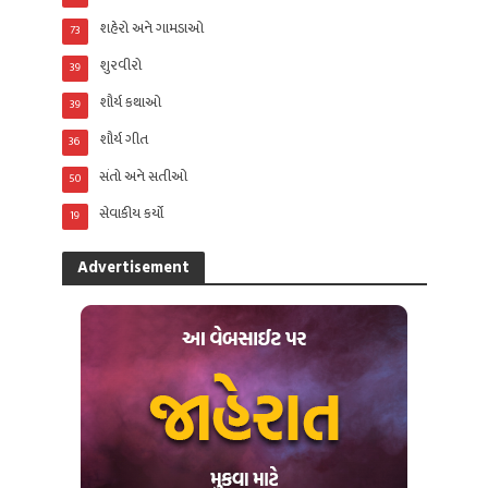
શહેરો અને ગામડાઓ
73
શુરવીરો
39
શૌર્ય કથાઓ
39
શૌર્ય ગીત
36
સંતો અને સતીઓ
50
સેવાકીય કર્યો
19
Advertisement