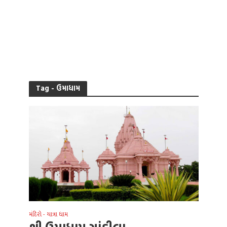
Tag - ઉમાધામ
મંદિરો - યાત્રા ધામ