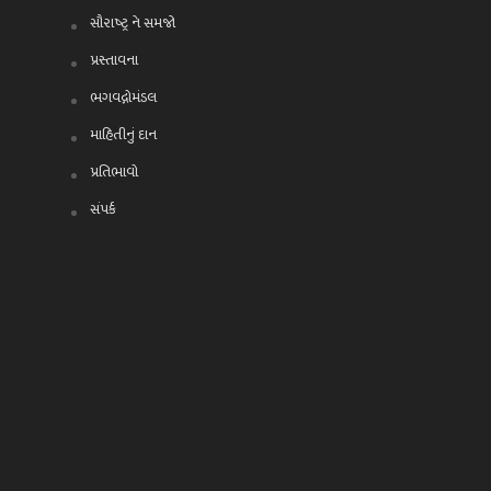
સૌરાષ્ટ્ર ને સમજો
પ્રસ્તાવના
ભગવદ્ગોમંડલ
માહિતીનું દાન
પ્રતિભાવો
સંપર્ક