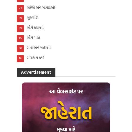
શહેરો અને ગામડાઓ
73
શુરવીરો
39
શૌર્ય કથાઓ
39
શૌર્ય ગીત
36
સંતો અને સતીઓ
50
સેવાકીય કર્યો
19
Advertisement