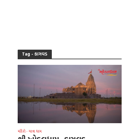
Tag - કાગવડ
મંદિરો - યાત્રા ધામ