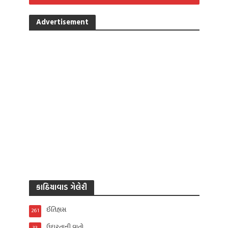
Advertisement
કાઠિયાવાડ ગેલેરી
ઈતિહાસ
261
ઉદારતાની વાતો