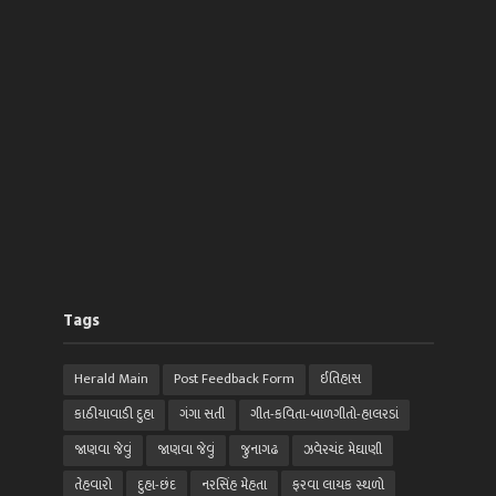
Tags
Herald Main
Post Feedback Form
ઈતિહાસ
કાઠીયાવાડી દુહા
ગંગા સતી
ગીત-કવિતા-બાળગીતો-હાલરડાં
જાણવા જેવું
જાણવા જેવું
જુનાગઢ
ઝવેરચંદ મેઘાણી
તેહવારો
દુહા-છંદ
નરસિંહ મેહતા
ફરવા લાયક સ્થળો