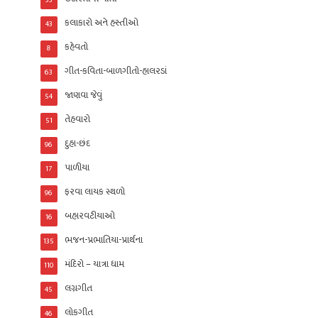
33
કલાકારો અને હસ્તીઓ
43
કહેવતો
8
ગીત-કવિતા-બાળગીતો-હાલરડાં
63
જાણવા જેવું
54
તેહવારો
51
દુહા-છંદ
96
પાળીયા
17
ફરવા લાયક સ્થળો
96
બહારવટીયાઓ
16
ભજન-પ્રભાતિયા-પ્રાર્થના
135
મંદિરો – યાત્રા ધામ
110
લગ્નગીત
45
લોકગીત
46