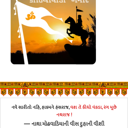
નવે સારીતો નહિ, હાકમને હંસરાજ,
વશ તેં કીધો વંકડા, રંગ મૂછે
નથરાજ !
—
નાથા મોઢવાડિયાની વીસ દુહાની વીશી