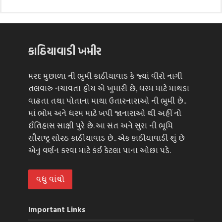
કાઠિયાવાડી ખમીર
મરદ મુછાળા ની ભુમી કાઠીયાવાડ કે જ્યાં વીરો નાગી
તલવારુ નચાવતા હોય એ ખુમારી છે, ધરમ માટે માથડા
વાઢતા તથા પોતાના માથા ઉતારનારાઓ ની ભુમી છે..
માં ભોમ અને ધરમ માટે ખપી જાનારાઓ થી અહીં નો
ઈતિહાસ સાક્ષી પુરે છે. આ સંત અને સુરા ની ભૂમિ
સૌરાષ્ટ્ર સોરઠ કાઠીયાવાડ છે.. એક કાઠીયાવાડી શું છે
એનું વર્ણન કરવા માટે કંઈ કેટલા પાના ઓછા પડે.
વધુ વાંચો
Important Links