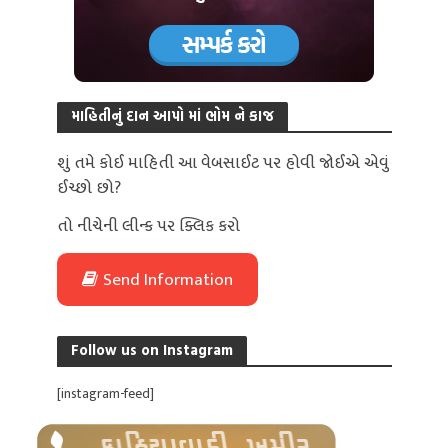
માહિતીનું દાન આપો માં ભોમ ને કાજ
શું તમે કોઈ માહિતી આ વેબસાઈટ પર હોવી જોઈએ એવું
ઈચ્છો છો?
તો નીચેની લીન્ક પર ક્લિક કરો
Send Information
Follow us on Instagram
[instagram-feed]