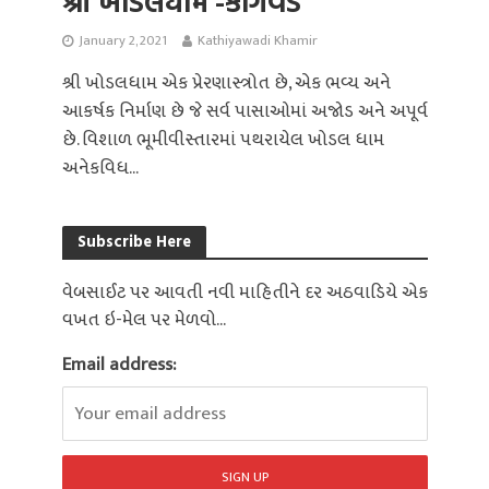
શ્રી ખોડલધામ -કાગવડ
January 2, 2021
Kathiyawadi Khamir
શ્રી ખોડલધામ એક પ્રેરણાસ્ત્રોત છે, એક ભવ્ય અને
આકર્ષક નિર્માણ છે જે સર્વ પાસાઓમાં અજોડ અને અપૂર્વ
છે. વિશાળ ભૂમીવીસ્તારમાં પથરાયેલ ખોડલ ધામ
અનેકવિધ...
Subscribe Here
વેબસાઈટ પર આવતી નવી માહિતીને દર અઠવાડિયે એક
વખત ઇ-મેલ પર મેળવો...
Email address: