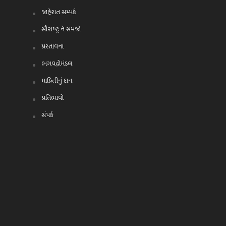
જાહેરાત સમ્પર્ક
સૌરાષ્ટ્ર ને સમજો
પ્રસ્તાવના
ભગવદ્ગોમંડલ
માહિતીનું દાન
પ્રતિભાવો
સંપર્ક