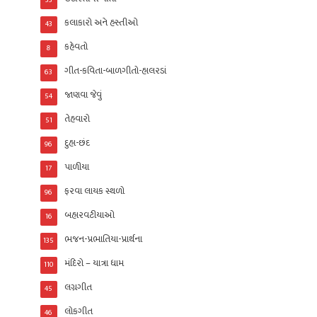
33
કલાકારો અને હસ્તીઓ
43
કહેવતો
8
ગીત-કવિતા-બાળગીતો-હાલરડાં
63
જાણવા જેવું
54
તેહવારો
51
દુહા-છંદ
96
પાળીયા
17
ફરવા લાયક સ્થળો
96
બહારવટીયાઓ
16
ભજન-પ્રભાતિયા-પ્રાર્થના
135
મંદિરો – યાત્રા ધામ
110
લગ્નગીત
45
લોકગીત
46