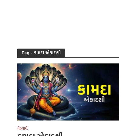
Tag - કામદા એકાદશી
તેહવારો