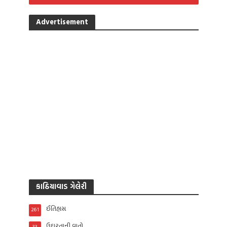
Advertisement
કાઠિયાવાડ ગેલેરી
ઈતિહાસ
261
ઉદારતાની વાતો