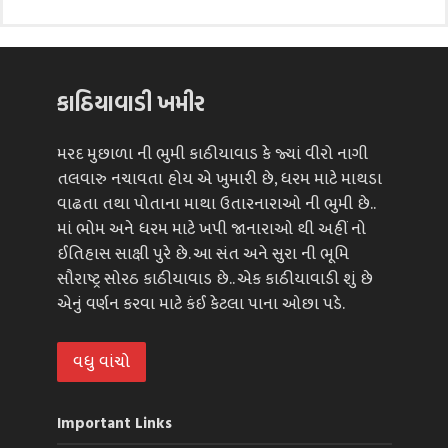
કાઠિયાવાડી ખમીર
મરદ મુછાળા ની ભુમી કાઠીયાવાડ કે જ્યાં વીરો નાગી
તલવારુ નચાવતા હોય એ ખુમારી છે, ધરમ માટે માથડા
વાઢતા તથા પોતાના માથા ઉતારનારાઓ ની ભુમી છે..
માં ભોમ અને ધરમ માટે ખપી જાનારાઓ થી અહીં નો
ઈતિહાસ સાક્ષી પુરે છે. આ સંત અને સુરા ની ભૂમિ
સૌરાષ્ટ્ર સોરઠ કાઠીયાવાડ છે.. એક કાઠીયાવાડી શું છે
એનું વર્ણન કરવા માટે કંઈ કેટલા પાના ઓછા પડે.
વધુ વાંચો
Important Links