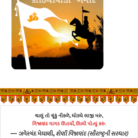
ચાલું તો ચૂંકું નીકળે, ધોડ્યે લાજી મરું,
વિજાણંદ વાગડ ઊતર્યો, ઊભી પોત્યું કરું.
—
,
ઝવેરચંદ મેઘાણી
શેણી વિજાણંદ (સૌરાષ્ટ્રની સરધાર)