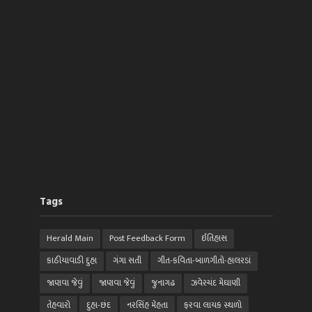
Tags
Herald Main
Post Feedback Form
ઈતિહાસ
કાઠીયાવાડી દુહા
ગંગા સતી
ગીત-કવિતા-બાળગીતો-હાલરડાં
જાણવા જેવું
જાણવા જેવું
જુનાગઢ
ઝવેરચંદ મેઘાણી
તેહવારો
દુહા-છંદ
નરસિંહ મેહતા
ફરવા લાયક સ્થળો