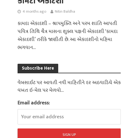
કામદા એકાદશી
4 months ago
Nitin Baldha
કામદા એકાદશી – શ્રાપમુક્તિ અને પરમ શાંતિ આપતી
પવિત્ર તિથિ ચૈત્ર માસના શુક્લ પક્ષની એકાદશી ‘કામદા
એકાદશી’ તરીકે જાણીતી છે. આ એકાદશીનો મહિમા
ભગવાન...
Subscribe Here
વેબસાઈટ પર આવતી નવી માહિતીને દર અઠવાડિયે એક
વખત ઇ-મેલ પર મેળવો...
Email address: