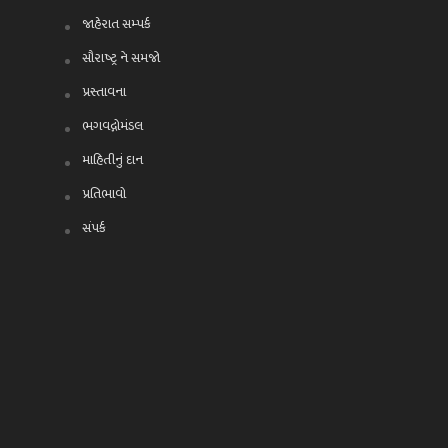
જાહેરાત સમ્પર્ક
સૌરાષ્ટ્ર ને સમજો
પ્રસ્તાવના
ભગવદ્ગોમંડલ
માહિતીનું દાન
પ્રતિભાવો
સંપર્ક