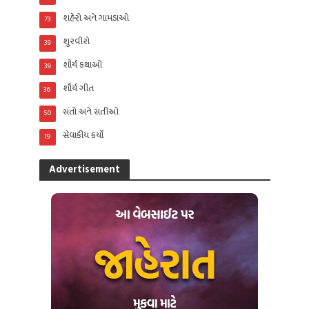
શહેરો અને ગામડાઓ
73
શુરવીરો
39
શૌર્ય કથાઓ
39
શૌર્ય ગીત
36
સંતો અને સતીઓ
50
સેવાકીય કર્યો
19
Advertisement