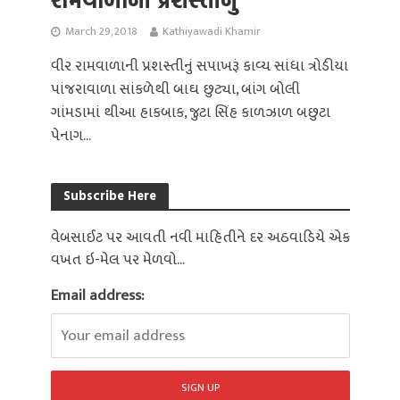
March 29, 2018
Kathiyawadi Khamir
વીર રામવાળાની પ્રશસ્તીનું સપાખરૂં કાવ્ય સાંધા ત્રોડીયા
પાંજરાવાળા સાંકળેથી બાઘ છુટ્યા, બાંગ બોલી
ગાંમડામાં થીઆ હાકબાક, જુટા સિંહ કાળઝાળ બછુટા
પેનાગ...
Subscribe Here
વેબસાઈટ પર આવતી નવી માહિતીને દર અઠવાડિયે એક
વખત ઇ-મેલ પર મેળવો...
Email address: