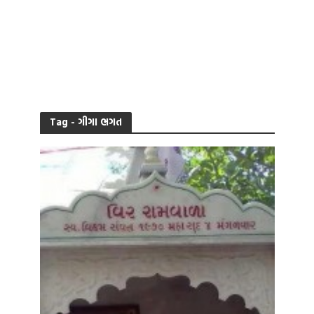
Tag - ગીગા ભગત