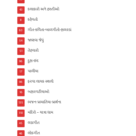
કલાકારો અને હસ્તીઓ
43
કહેવતો
8
ગીત-કવિતા-બાળગીતો-હાલરડાં
63
જાણવા જેવું
54
તેહવારો
51
દુહા-છંદ
96
પાળીયા
17
ફરવા લાયક સ્થળો
96
બહારવટીયાઓ
16
ભજન-પ્રભાતિયા-પ્રાર્થના
135
મંદિરો – યાત્રા ધામ
110
લગ્નગીત
45
લોકગીત
46