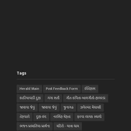
Tags
Herald Main
Post Feedback Form
ઈતિહાસ
કાઠીયાવાડી દુહા
ગંગા સતી
ગીત-કવિતા-બાળગીતો-હાલરડાં
જાણવા જેવું
જાણવા જેવું
જુનાગઢ
ઝવેરચંદ મેઘાણી
તેહવારો
દુહા-છંદ
નરસિંહ મેહતા
ફરવા લાયક સ્થળો
ભજન-પ્રભાતિયા-પ્રાર્થના
મંદિરો - યાત્રા ધામ