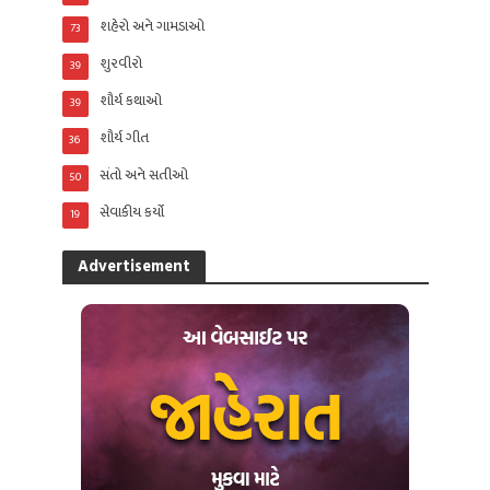
શહેરો અને ગામડાઓ
73
શુરવીરો
39
શૌર્ય કથાઓ
39
શૌર્ય ગીત
36
સંતો અને સતીઓ
50
સેવાકીય કર્યો
19
Advertisement