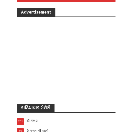
Advertisement
કાઠિયાવાડ ગેલેરી
ઈતિહાસ
261
ઉદારતાની વાતો
33