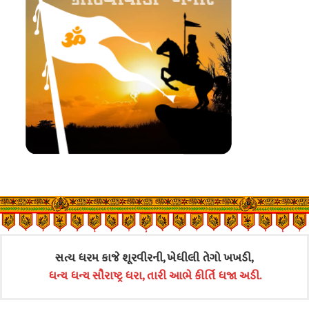
સત્ય ધરમ કાજે શૂરવીરની, ખેધીલી તેગો ખખડી,
ધન્ય ધન્ય સૌરાષ્ટ્ર ધરા, તારી આભે કીર્તિ ધજા અડી.