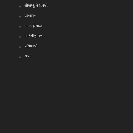
સૌરાષ્ટ્ર ને સમજો
પ્રસ્તાવના
ભગવદ્ગોમંડલ
માહિતીનું દાન
પ્રતિભાવો
સંપર્ક