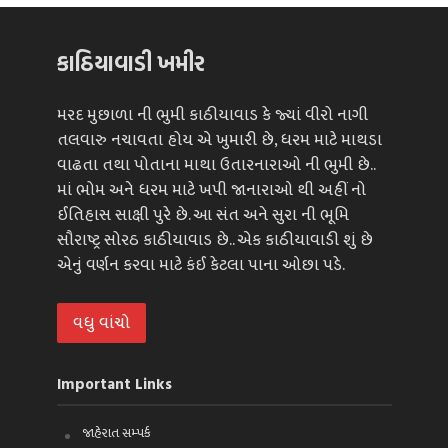
કાઠિયાવાડી ખમીર
મરદ મુછાળા ની ભુમી કાઠીયાવાડ કે જ્યાં વીરો નાગી
તલવારુ નચાવતા હોય એ ખુમારી છે, ધરમ માટે માથડા
વાઢતા તથા પોતાના માથા ઉતારનારાઓ ની ભુમી છે..
માં ભોમ અને ધરમ માટે ખપી જાનારાઓ થી અહીં નો
ઈતિહાસ સાક્ષી પુરે છે. આ સંત અને સુરા ની ભૂમિ
સૌરાષ્ટ્ર સોરઠ કાઠીયાવાડ છે.. એક કાઠીયાવાડી શું છે
એનું વર્ણન કરવા માટે કંઈ કેટલા પાના ઓછા પડે.
વધુ વાંચો
Important Links
જાહેરાત સમ્પર્ક