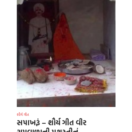
શૌર્ય ગીત
સપાખરૂં – શૌર્ય ગીત વીર
રામવાળાની પ્રશસ્તીનું