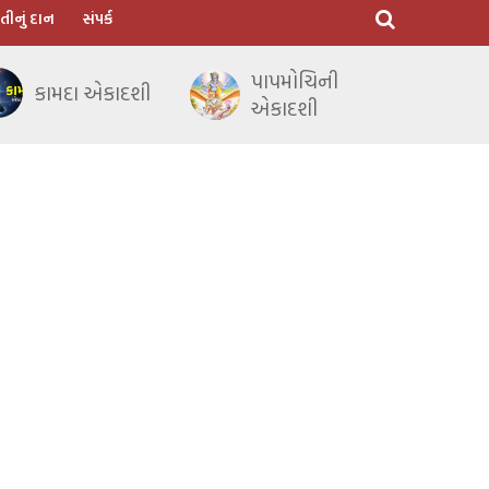
તીનું દાન
સંપર્ક
પાપમોચિની
કામદા એકાદશી
એકાદશી