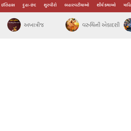
ઈતિહાસ
દુહા-છંદ
શુરવીરો
બહારવટીયાઓ
શૌર્ય કથાઓ
માહિ
અખાત્રીજ
વરુથિની એકાદશી