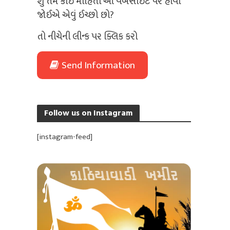
શું તમે કોઈ માહિતી આ વેબસાઈટ પર હોવી
જોઈએ એવું ઈચ્છો છો?
તો નીચેની લીન્ક પર ક્લિક કરો
Send Information
Follow us on Instagram
[instagram-feed]