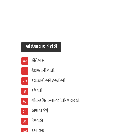
કાઠિયાવાડ ગેલેરી
ઈતિહાસ
261
ઉદારતાની વાતો
33
કલાકારો અને હસ્તીઓ
43
કહેવતો
8
ગીત-કવિતા-બાળગીતો-હાલરડાં
63
જાણવા જેવું
54
તેહવારો
51
દુહા-છંદ
96