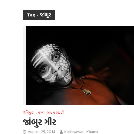
Tag - જાંબુર
ઈતિહાસ
ફરવા લાયક સ્થળો
•
જાંબુર ગીર
August 25, 2014
Kathiyawadi Khamir