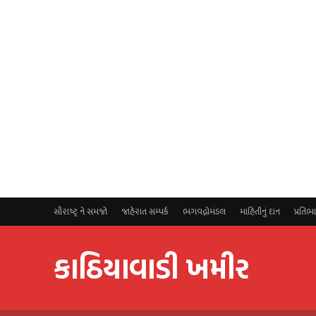
સૌરાષ્ટ્ર ને સમજો
જાહેરાત સમ્પર્ક
ભગવદ્ગોમંડલ
માહિતીનું દાન
પ્રતિભ
કાઠિયાવાડી ખમીર