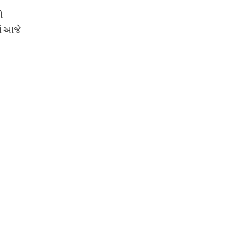
ો
ાં આજે