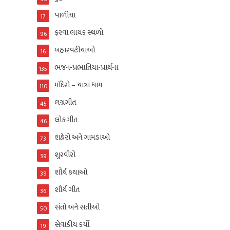
પાળીયા
17
ફરવા લાયક સ્થળો
96
બહારવટીયાઓ
16
ભજન-પ્રભાતિયા-પ્રાર્થના
135
મંદિરો – યાત્રા ધામ
110
લગ્નગીત
45
લોકગીત
46
શહેરો અને ગામડાઓ
73
શુરવીરો
39
શૌર્ય કથાઓ
39
શૌર્ય ગીત
36
સંતો અને સતીઓ
50
સેવાકીય કર્યો
19