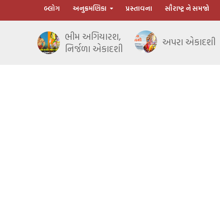
બ્લોગ
અનુક્રમણિકા
પ્રસ્તાવના
સૌરાષ્ટ્ર ને સમજો
ભીમ અગિયારશ,
અપરા એકાદશી
નિર્જળા એકાદશી